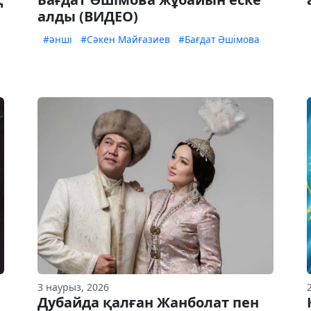
алды (ВИДЕО)
#әнші
#Сәкен Майғазиев
#Бағдат Әшімова
3 наурыз, 2026
Дубайда қалған Жанболат пен