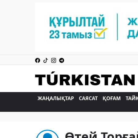
ЖАҢАЛЫҚТАР
САЯСАТ
ҚОҒАМ
ТАЙ
Өтей Торғ