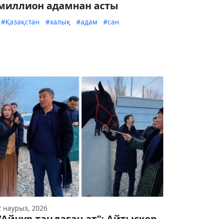
миллион адамнан асты
#Қазақстан
#халық
#адам
#сан
2 наурыз, 2026
"Айнұр таңдаған ат": Айтыскер