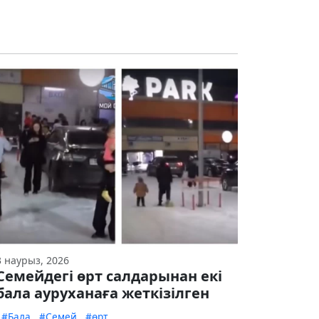
3 наурыз, 2026
Семейдегі өрт салдарынан екі
бала ауруханаға жеткізілген
#Бала
#Семей
#өрт