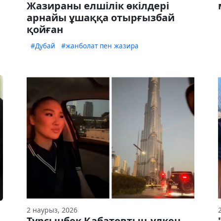
Жазираны елшілік өкілдері
арнайы ұшаққа отырғызбай
қойған
#Дубай
#жанболат пен жазира
2 наурыз, 2026
Тұрсынбек Қабатовтың үлкен