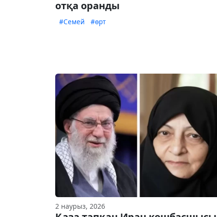
отқа оранды
#Семей
#өрт
2 наурыз, 2026
Қаза тапқан Иран көшбасшысы