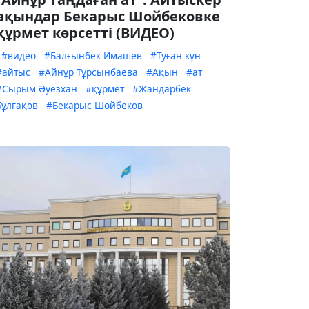
ақындар Бекарыс Шойбековке
құрмет көрсетті (ВИДЕО)
#видео
#Балғынбек Имашев
#Туған күн
#айтыс
#Айнұр Тұрсынбаева
#Ақын
#ат
#Сырым Әуезхан
#құрмет
#Жандарбек
Бұлғақов
#Бекарыс Шойбеков