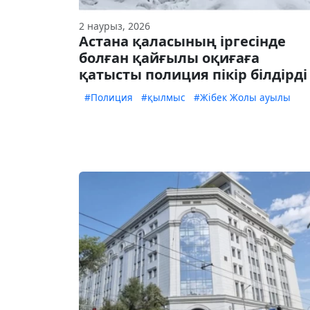
2 наурыз, 2026
Астана қаласының іргесінде
болған қайғылы оқиғаға
қатысты полиция пікір білдірді
#Полиция
#қылмыс
#Жібек Жолы ауылы