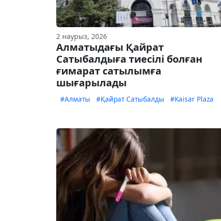
2 наурыз, 2026
Алматыдағы Қайрат
Сатыбалдыға тиесілі болған
ғимарат сатылымға
шығарылады
#Алматы
#Қайрат Сатыбалды
#Kaisar Plaza