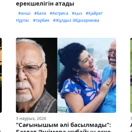
ерекшелігін атады
#әнші
#Бала
#Актриса
#қыз
#Қайрат
Нұртас
#тәрбие
#Жұлдыз Әбдікәрімова
3 наурыз, 2026
"Сағынышым әлі басылмады":
қ
Бағдат Әшімова жұбайын еске