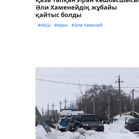
Әли Хаменейдің жұбайы
қайтыс болды
#АҚШ
#иран
#Әли Хаменей