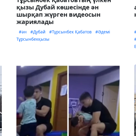
қызы Дубай көшесінде ән
шырқап жүрген видеосын
жариялады
#ән
#Дубай
#Тұрсынбек Қабатов
#Әдемі
Тұрсынбекқызы