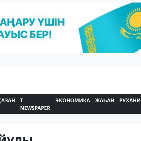
ҚАЗАН
T-
ЭКОНОМИКА
ЖАҺАН
РУХАНИ
NEWSPAPER
айұлы