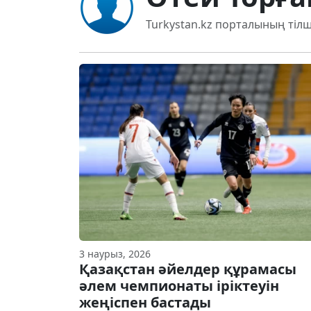
Turkystan.kz порталының тілш
3 наурыз, 2026
Қазақстан әйелдер құрамасы
әлем чемпионаты іріктеуін
жеңіспен бастады