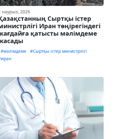
2 наурыз, 2026
Қазақстанның Сыртқы істер
министрлігі Иран төңірегіндегі
жағдайға қатысты мәлімдеме
жасады
#мәлімдеме
#Сыртқы істер министрлігі
#иран