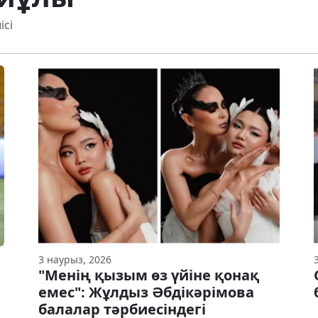
ісі
3 наурыз, 2026
"Менің қызым өз үйіне қонақ
емес": Жұлдыз Әбдікәрімова
балалар тәрбиесіндегі