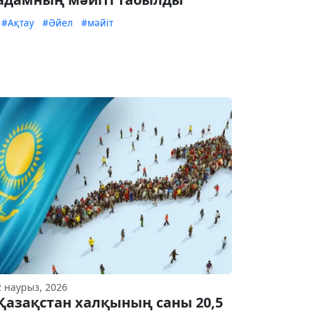
#Ақтау
#Әйел
#мәйіт
2 наурыз, 2026
Қазақстан халқының саны 20,5