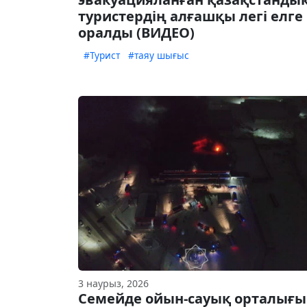
туристердің алғашқы легі елге
оралды (ВИДЕО)
#Турист
#таяу шығыс
3 наурыз, 2026
Семейде ойын-сауық орталығы