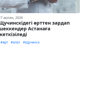
27 ақпан, 2026
Щучинскідегі өрттен зардап
шеккендер Астанаға
жеткізіледі
#өрт
#апат
#Щучинск