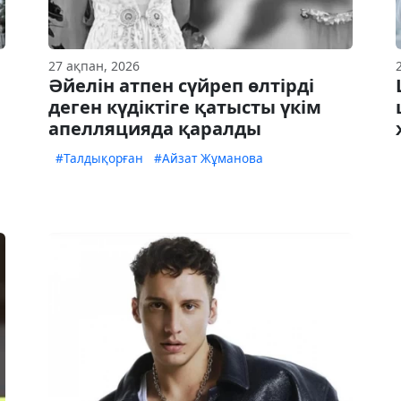
27 ақпан, 2026
Әйелін атпен сүйреп өлтірді
деген күдіктіге қатысты үкім
апелляцияда қаралды
#Талдықорған
#Айзат Жұманова