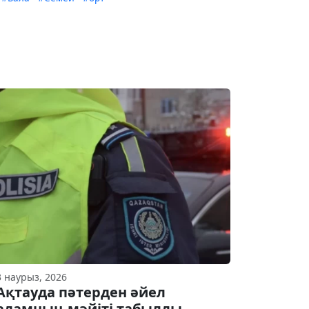
3 наурыз, 2026
Ақтауда пәтерден әйел
адамның мәйіті табылды