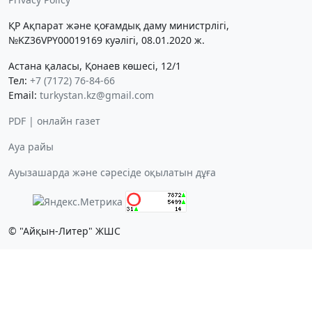
ҚР Ақпарат және қоғамдық даму министрлігі,
№KZ36VPY00019169 куәлігі, 08.01.2020 ж.
Астана қаласы, Қонаев көшесі, 12/1
Тел:
+7 (7172) 76-84-66
Email:
turkystan.kz@gmail.com
PDF | онлайн газет
Ауа райы
Ауызашарда және сәресіде оқылатын дұға
© "Айқын-Литер" ЖШС