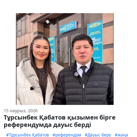
15 наурыз, 2026
Тұрсынбек Қабатов қызымен бірге
референдумда дауыс берді
#Тұрсынбек Қабатов
#референдум
#Дауыс беру
#жаңа