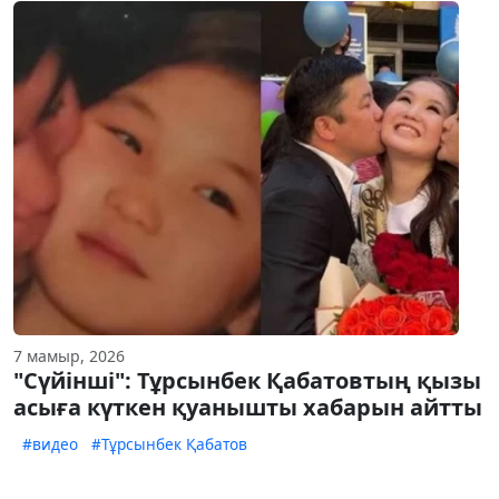
7 мамыр, 2026
"Сүйінші": Тұрсынбек Қабатовтың қызы
асыға күткен қуанышты хабарын айтты
#видео
#Тұрсынбек Қабатов