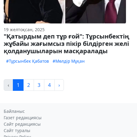
19 желтоқсан, 2025
"Қатырдым деп тұр ғой": Тұрсынбектің
жұбайы жағымсыз пікір білдірген желі
қолданушыларын масқаралады
#Тұрсынбек Қабатов
#Мөлдір Мұқан
‹
1
2
3
4
›
Байланыс
Газет редакциясы
Сайт редакциясы
Сайт туралы
Privacy Policy