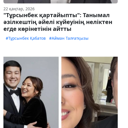
22 қаңтар, 2026
"Тұрсынбек қартайыпты": Танымал
әзілкештің әйелі күйеуінің неліктен
егде көрінетінін айтты
#Тұрсынбек Қабатов
#Айман Талғатқызы