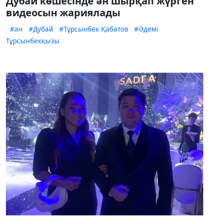
Дубай көшесінде ән шырқап жүрген
видеосын жариялады
#ән
#Дубай
#Тұрсынбек Қабатов
#Әдемі
Тұрсынбекқызы