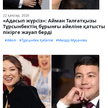
22 қаңтар, 2026
«Адасып жүрсіз»: Айман Талғатқызы
Тұрсынбектің бұрынғы әйеліне қатысты
пікірге жауап берді
#Әйелі
#Тұрсынбек Қабатов
#Мөлдір Мұқанова