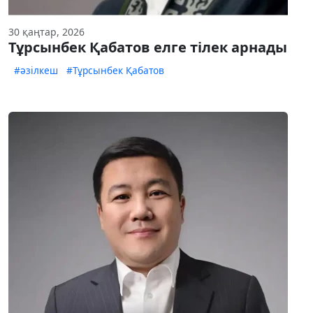
30 қаңтар, 2026
Тұрсынбек Қабатов елге тілек арнады
#әзілкеш
#Тұрсынбек Қабатов