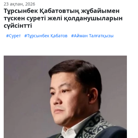
23 ақпан, 2026
Тұрсынбек Қабатовтың жұбайымен
түскен суреті желі қолданушыларын
сүйсінтті
#Сурет
#Тұрсынбек Қабатов
#Айман Талғатқызы