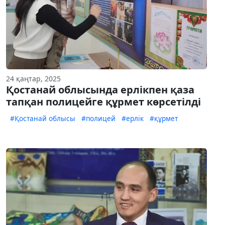
24 қаңтар, 2025
Қостанай облысында ерлікпен қаза
тапқан полицейге құрмет көрсетілді
#Қостанай облысы
#полицей
#ерлік
#құрмет