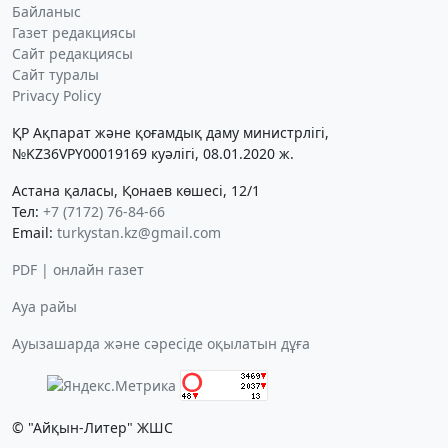
Байланыс
Газет редакциясы
Сайт редакциясы
Сайт туралы
Privacy Policy
ҚР Ақпарат және қоғамдық даму министрлігі,
№KZ36VPY00019169 куәлігі, 08.01.2020 ж.
Астана қаласы, Қонаев көшесі, 12/1
Тел:
+7 (7172) 76-84-66
Email:
turkystan.kz@gmail.com
PDF | онлайн газет
Ауа райы
Ауызашарда және сәресіде оқылатын дұға
© "Айқын-Литер" ЖШС