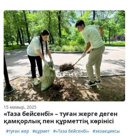
15 мамыр, 2025
«Таза бейсенбі» – туған жерге деген
қамқорлық пен құрметтің көрінісі
#туған жер
#құрмет
#«Таза бейсенбі»
#экоакциясы