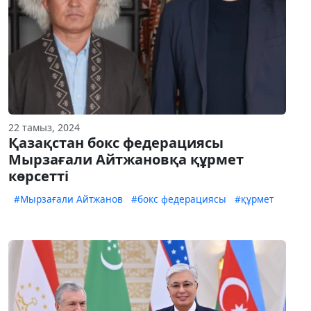
22 тамыз, 2024
Қазақстан бокс федерациясы
Мырзағали Айтжановқа құрмет
көрсетті
#Мырзағали Айтжанов
#бокс федерациясы
#құрмет