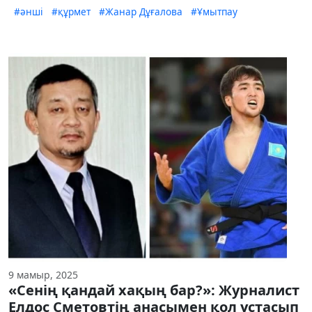
#әнші
#құрмет
#Жанар Дұғалова
#Ұмытпау
9 мамыр, 2025
«Сенің қандай хақың бар?»: Журналист
Елдос Сметовтің анасымен қол ұстасып