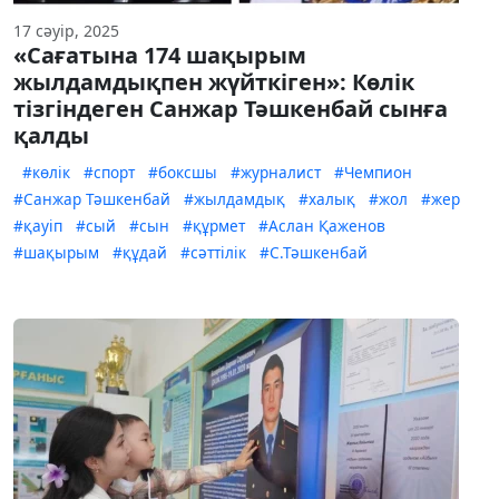
17 сәуір, 2025
«Сағатына 174 шақырым
жылдамдықпен жүйткіген»: Көлік
тізгіндеген Санжар Тәшкенбай сынға
қалды
#көлік
#спорт
#боксшы
#журналист
#Чемпион
#Санжар Тәшкенбай
#жылдамдық
#халық
#жол
#жер
#қауіп
#сый
#сын
#құрмет
#Аслан Қаженов
#шақырым
#құдай
#сәттілік
#С.Тәшкенбай