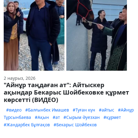
2 наурыз, 2026
"Айнұр таңдаған ат": Айтыскер
ақындар Бекарыс Шойбековке құрмет
көрсетті (ВИДЕО)
#видео
#Балғынбек Имашев
#Туған күн
#айтыс
#Айнұр
Тұрсынбаева
#Ақын
#ат
#Сырым Әуезхан
#құрмет
#Жандарбек Бұлғақов
#Бекарыс Шойбеков