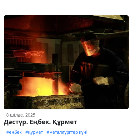
18 шілде, 2025
Дәстүр. Еңбек. Құрмет
#еңбек
#құрмет
#металлургтер күні