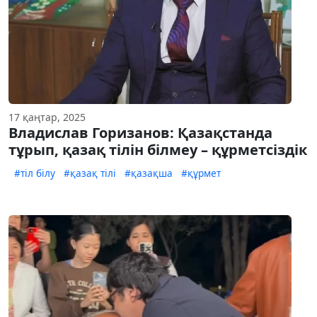
17 қаңтар, 2025
Владислав Горизанов: Қазақстанда
тұрып, қазақ тілін білмеу – құрметсіздік
#тіл білу
#қазақ тілі
#қазақша
#құрмет