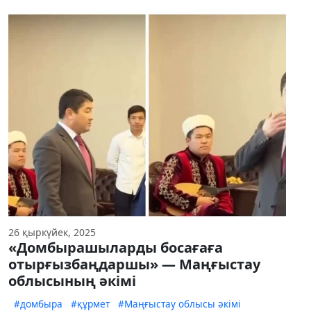
26 қыркүйек, 2025
«Домбырашыларды босағаға
отырғызбаңдаршы» — Маңғыстау
облысының әкімі
#домбыра
#құрмет
#Маңғыстау облысы әкімі