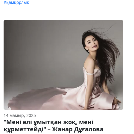
#қамқорлық
14 мамыр, 2025
"Мені әлі ұмытқан жоқ, мені
құрметтейді" – Жанар Дұғалова