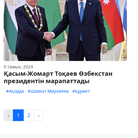
9 тамыз, 2024
Қасым-Жомарт Тоқаев Өзбекстан
президентін марапаттады
#Ақорда
#Шавкат Мирзиёев
#құрмет
‹
1
2
›