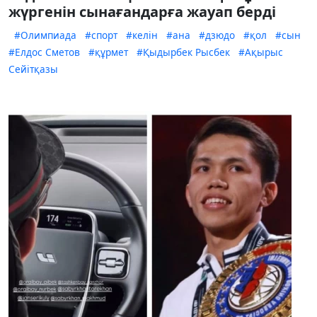
жүргенін сынағандарға жауап берді
#Олимпиада
#спорт
#келін
#ана
#дзюдо
#қол
#сын
#Елдос Сметов
#құрмет
#Қыдырбек Рысбек
#Ақырыс
Сейітқазы