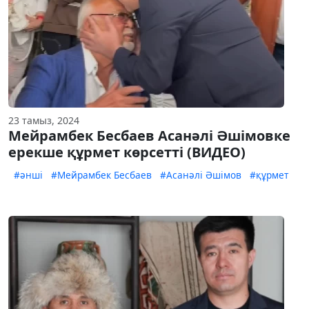
23 тамыз, 2024
Мейрамбек Бесбаев Асанәлі Әшімовке
ерекше құрмет көрсетті (ВИДЕО)
#әнші
#Мейрамбек Бесбаев
#Асанәлі Әшімов
#құрмет