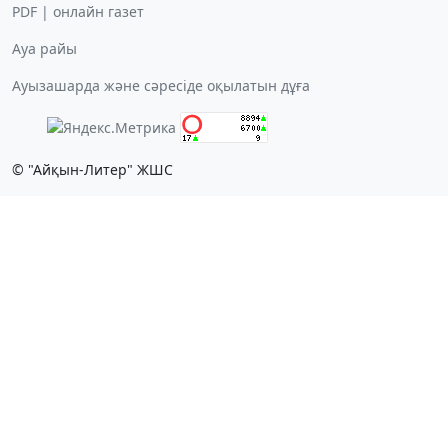
PDF | онлайн газет
Ауа райы
Ауызашарда және сәресіде оқылатын дұға
© "Айқын-Литер" ЖШС