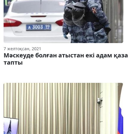
7 желтоқсан, 2021
Мәскеуде болған атыстан екі адам қаза
тапты