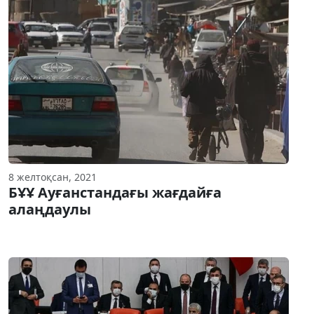
8 желтоқсан, 2021
БҰҰ Ауғанстандағы жағдайға
алаңдаулы