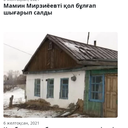
Мамин Мирзиёевті қол бұлғап
шығарып салды
6 желтоқсан, 2021