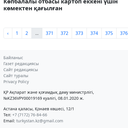
Көпбалалы отбасы картоп еккені үшін
көмектен қағылған
‹
1
2
...
371
372
373
374
375
376
Байланыс
Газет редакциясы
Сайт редакциясы
Сайт туралы
Privacy Policy
ҚР Ақпарат және қоғамдық даму министрлігі,
№KZ36VPY00019169 куәлігі, 08.01.2020 ж.
Астана қаласы, Қонаев көшесі, 12/1
Тел:
+7 (7172) 76-84-66
Email:
turkystan.kz@gmail.com