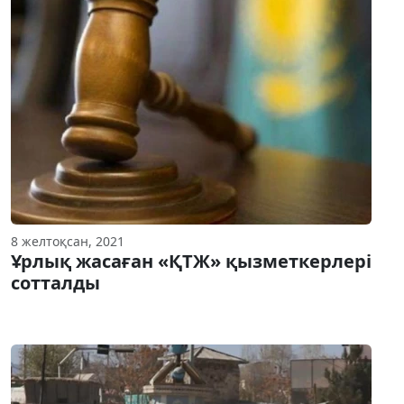
8 желтоқсан, 2021
Ұрлық жасаған «ҚТЖ» қызметкерлері
сотталды