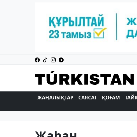
ЖАҢАЛЫҚТАР
САЯСАТ
ҚОҒАМ
ТАЙ
Жаһан