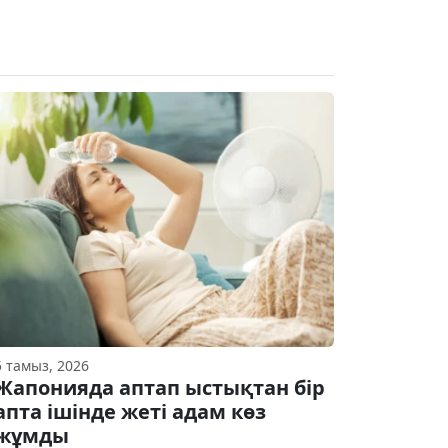
5 тамыз, 2026
Жапонияда аптап ыстықтан бір
апта ішінде жеті адам көз
жұмды