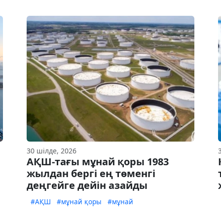
30 шілде, 2026
АҚШ-тағы мұнай қоры 1983
жылдан бергі ең төменгі
деңгейге дейін азайды
#АҚШ
#мұнай қоры
#мұнай