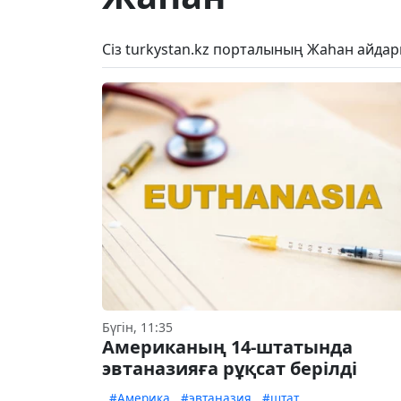
Сіз turkystan.kz порталының Жаһан айда
Бүгін, 11:35
Американың 14-штатында
эвтаназияға рұқсат берілді
#Америка
#эвтаназия
#штат