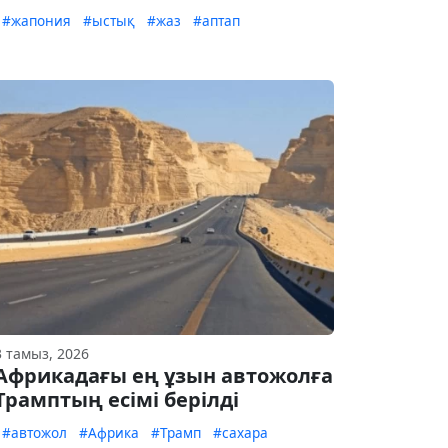
#жапония
#ыстық
#жаз
#аптап
3 тамыз, 2026
Африкадағы ең ұзын автожолға
Трамптың есімі берілді
#автожол
#Африка
#Трамп
#сахара