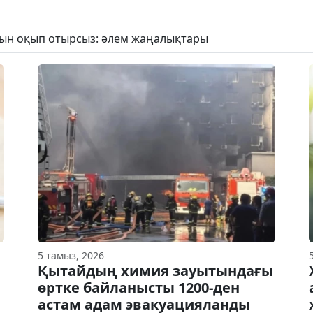
рын оқып отырсыз: әлем жаңалықтары
5 тамыз, 2026
Қытайдың химия зауытындағы
өртке байланысты 1200-ден
астам адам эвакуацияланды