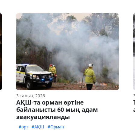
3 тамыз, 2026
АҚШ-та орман өртіне
байланысты 60 мың адам
эвакуацияланды
#өрт
#АҚШ
#Орман