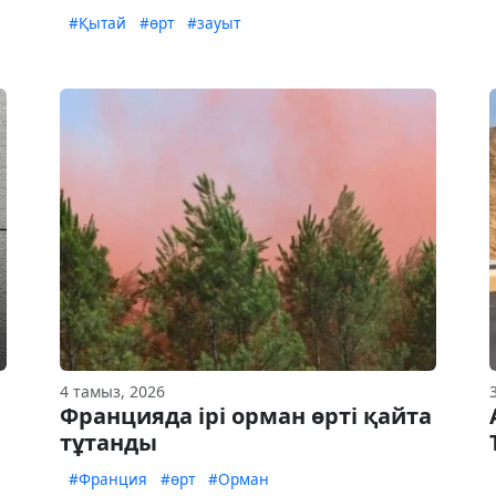
#Қытай
#өрт
#зауыт
4 тамыз, 2026
Францияда ірі орман өрті қайта
тұтанды
#Франция
#өрт
#Орман