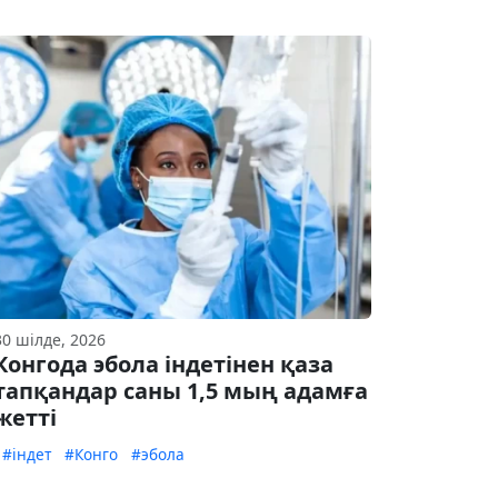
30 шілде, 2026
Конгода эбола індетінен қаза
тапқандар саны 1,5 мың адамға
жетті
#індет
#Конго
#эбола