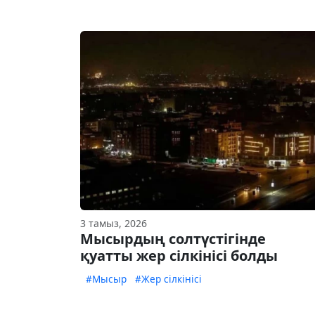
3 тамыз, 2026
Мысырдың солтүстігінде
қуатты жер сілкінісі болды
#Мысыр
#Жер сілкінісі