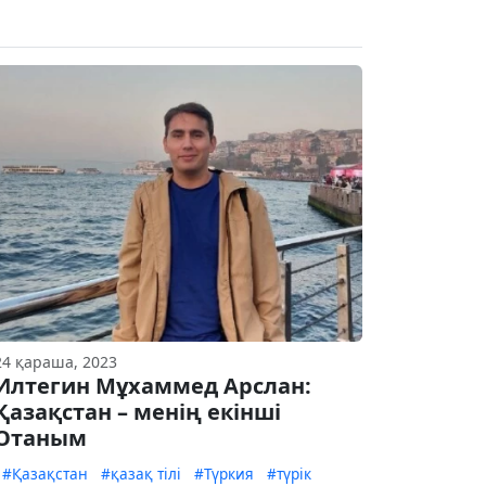
24 қараша, 2023
Илтегин Мұхаммед Арслан:
Қазақстан – менің екінші
Отаным
#Қазақстан
#қазақ тілі
#Түркия
#түрік