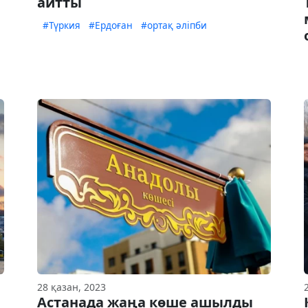
айтты
#Түркия
#Ердоған
#ортақ әліпби
28 қазан, 2023
Астанада жаңа көше ашылды