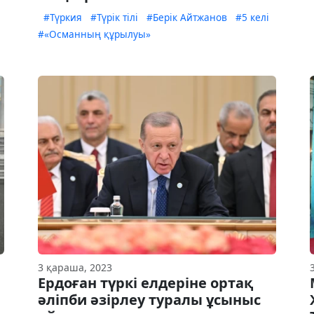
#Түркия
#Түрік тілі
#Берік Айтжанов
#5 келі
#«Османның құрылуы»
3 қараша, 2023
Ердоған түркі елдеріне ортақ
әліпби әзірлеу туралы ұсыныс