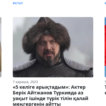
#кітап
7 қараша, 2023
«5 келіге арықтадым»: Актер
Берік Айтжанов Түркияда аз
уақыт ішінде түрік тілін қалай
меңгергенін айтты