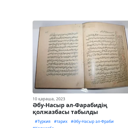
10 қараша, 2023
Әбу-Насыр әл-Фарабидің
қолжазбасы табылды
#Түркия
#тарих
#Әбу-Насыр әл-Фраби