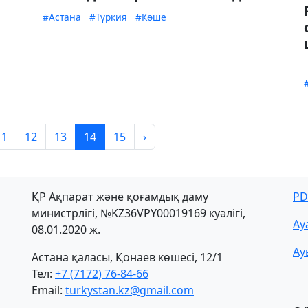
#Астана
#Түркия
#Көше
11
12
13
14
15
›
ҚР Ақпарат және қоғамдық даму
PD
министрлігі, №KZ36VPY00019169 куәлігі,
Ау
08.01.2020 ж.
Ау
Астана қаласы, Қонаев көшесі, 12/1
Тел:
+7 (7172) 76-84-66
Email:
turkystan.kz@gmail.com