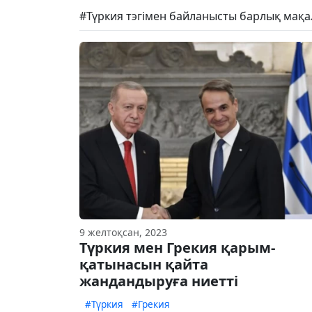
#Түркия тэгімен байланысты барлық мақа
9 желтоқсан, 2023
Түркия мен Грекия қарым-
қатынасын қайта
жандандыруға ниетті
#Түркия
#Грекия