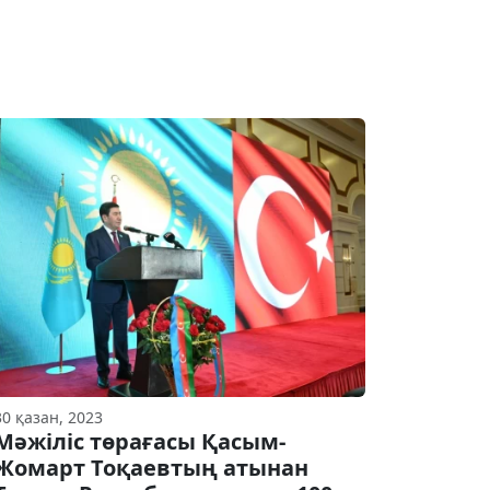
30 қазан, 2023
Мәжіліс төрағасы Қасым-
Жомарт Тоқаевтың атынан