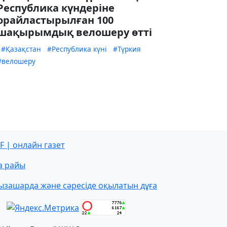
Республика күндеріне
орайластырылған 100
шақырымдық велошеру өтті
#Қазақстан
#Республика күні
#Түркия
#велошеру
F | онлайн газет
а райы
ызашарда және сәресіде оқылатын дұға