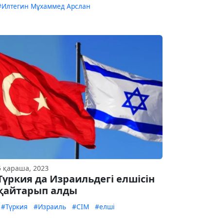
#Илтегин Мұхаммед Арслан
5 қараша, 2023
Түркия да Израильдегі елшісін
қайтарып алды
#Түркия
#Израиль
#СІМ
#елші