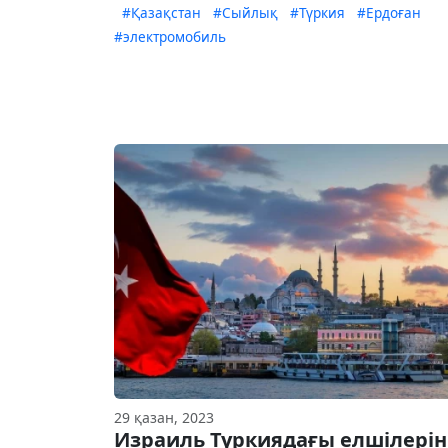
#Қазақстан
#Сыйлық
#Түркия
#Ердоған
#электромобиль
29 қазан, 2023
Израиль Түркиядағы елшілерін