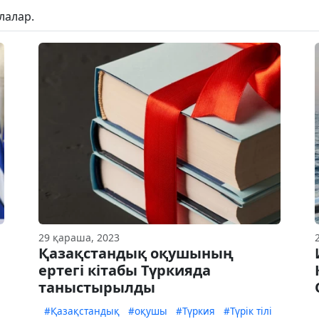
лалар.
29 қараша, 2023
Қазақстандық оқушының
ертегі кітабы Түркияда
таныстырылды
#Қазақстандық
#оқушы
#Түркия
#Түрік тілі