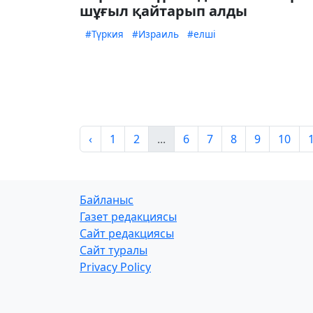
шұғыл қайтарып алды
#Түркия
#Израиль
#елші
‹
1
2
...
6
7
8
9
10
Байланыс
Газет редакциясы
Сайт редакциясы
Сайт туралы
Privacy Policy