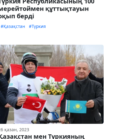
Түркия Республикасының 100
мерейтоймен құттықтауын
оқып берді
#Қазақстан
#Түркия
26 қазан, 2023
Қазақстан мен Түркияның