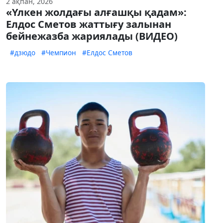
2 ақпан, 2026
«Үлкен жолдағы алғашқы қадам»:
Елдос Сметов жаттығу залынан
бейнежазба жариялады (ВИДЕО)
#дзюдо
#Чемпион
#Елдос Сметов