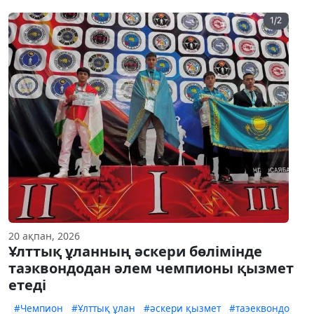
20 ақпан, 2026
Ұлттық ұланның әскери бөлімінде
таэквондодан әлем чемпионы қызмет
етеді
#Чемпион
#Ұлттық ұлан
#әскери қызмет
#таэеквондо