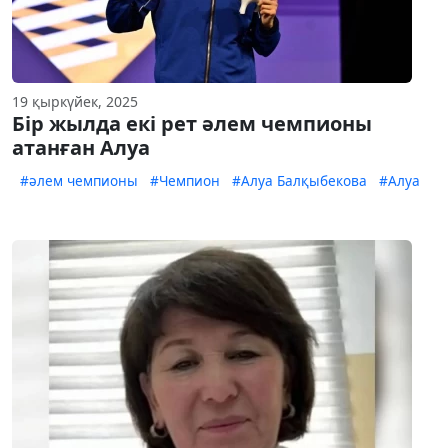
19 қыркүйек, 2025
Бір жылда екі рет әлем чемпионы
атанған Алуа
#әлем чемпионы
#Чемпион
#Алуа Балқыбекова
#Алуа