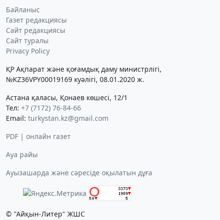
Байланыс
Газет редакциясы
Сайт редакциясы
Сайт туралы
Privacy Policy
ҚР Ақпарат және қоғамдық даму министрлігі,
№KZ36VPY00019169 куәлігі, 08.01.2020 ж.
Астана қаласы, Қонаев көшесі, 12/1
Тел:
+7 (7172) 76-84-66
Email:
turkystan.kz@gmail.com
PDF | онлайн газет
Ауа райы
Ауызашарда және сәресіде оқылатын дұға
© "Айқын-Литер" ЖШС