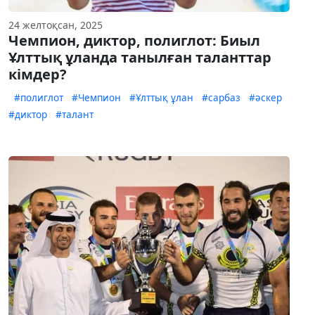
24 желтоқсан, 2025
Чемпион, диктор, полиглот: Биыл
Ұлттық ұланда танылған таланттар
кімдер?
#полиглот
#Чемпион
#Ұлттық ұлан
#сарбаз
#әскер
#диктор
#талант