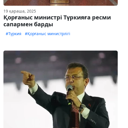
19 қараша, 2025
Қорғаныс министрі Түркияға ресми
сапармен барды
#Түркия
#Қорғаныс министрлігі