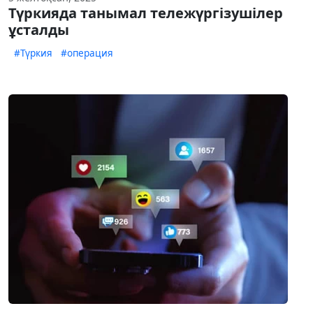
Түркияда танымал тележүргізушілер
ұсталды
#Түркия
#операция