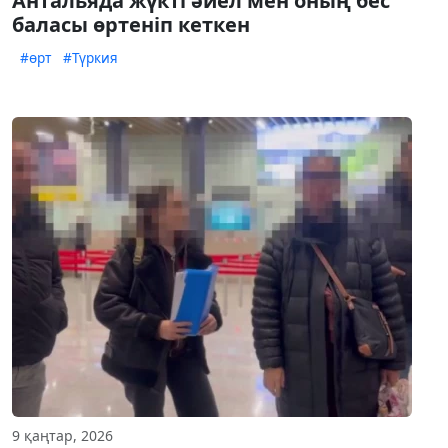
Антальяда жүкті әйел мен оның бес
баласы өртеніп кеткен
#өрт
#Түркия
9 қаңтар, 2026