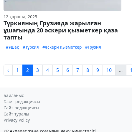
12 қараша, 2025
Түркияның Грузияда жарылған
ұшағында 20 әскери қызметкер қаза
тапты
#Ұшақ
#Түркия
#әскери қызметкер
#Грузия
‹
1
2
3
4
5
6
7
8
9
10
...
Байланыс
Газет редакциясы
Сайт редакциясы
Сайт туралы
Privacy Policy
ҚР Ақпарат және қоғамдық даму министрлігі,