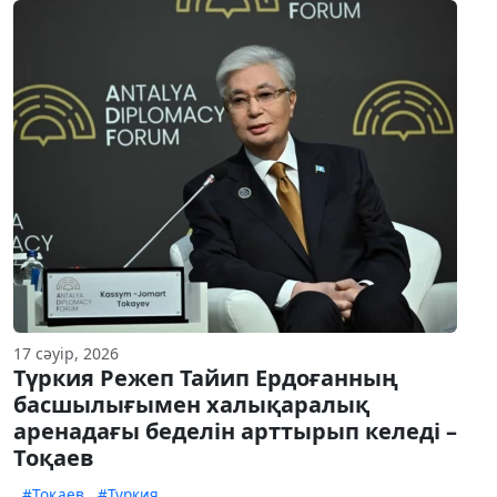
17 сәуір, 2026
Түркия Режеп Тайип Ердоғанның
басшылығымен халықаралық
аренадағы беделін арттырып келеді –
Тоқаев
#Тоқаев
#Түркия