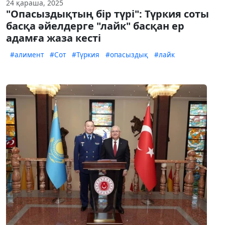
24 қараша, 2025
"Опасыздықтың бір түрі": Түркия соты
басқа әйелдерге "лайк" басқан ер
адамға жаза кесті
#алимент
#Сот
#Түркия
#опасыздық
#лайк