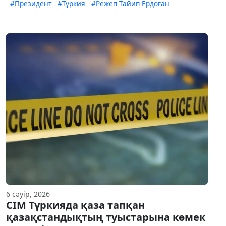
#Президент
#Түркия
#Режеп Тайип Ердоған
6 сәуір, 2026
СІМ Түркияда қаза тапқан
қазақстандықтың туыстарына көмек