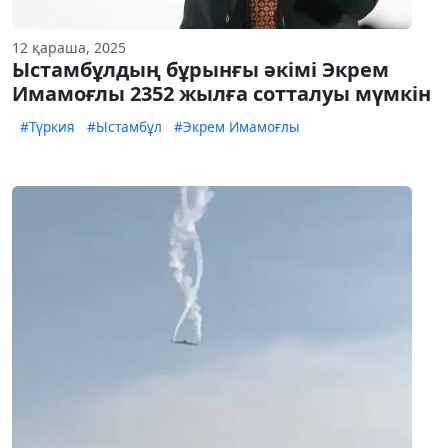
12 қараша, 2025
Ыстамбұлдың бұрынғы әкімі Экрем
Имамоғлы 2352 жылға сотталуы мүмкін
#Түркия
#Ыстамбұл
#Экрем Имамоғлы