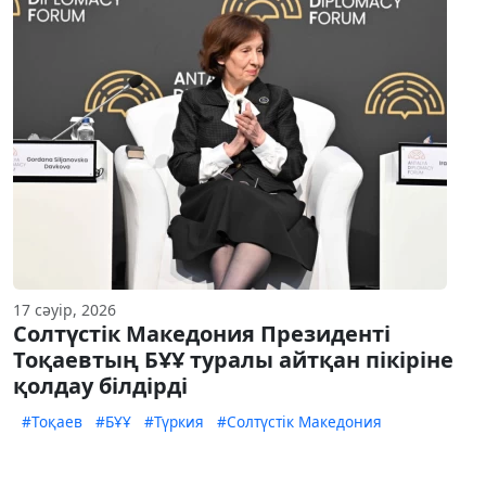
17 сәуір, 2026
Солтүстік Македония Президенті
Тоқаевтың БҰҰ туралы айтқан пікіріне
қолдау білдірді
#Тоқаев
#БҰҰ
#Түркия
#Солтүстік Македония