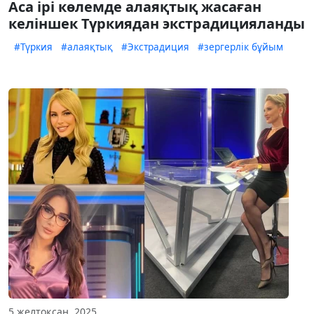
Аса ірі көлемде алаяқтық жасаған
келіншек Түркиядан экстрадицияланды
#Түркия
#алаяқтық
#Экстрадиция
#зергерлік бұйым
5 желтоқсан, 2025