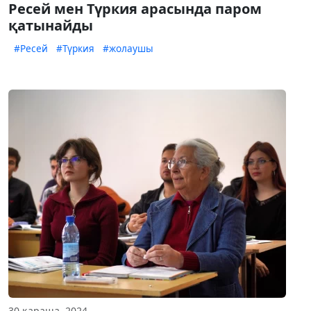
Ресей мен Түркия арасында паром
қатынайды
#Ресей
#Түркия
#жолаушы
30 қараша, 2024