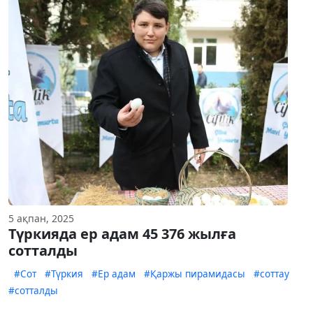
5 ақпан, 2025
Түркияда ер адам 45 376 жылға
сотталды
#Сот
#Түркия
#Ер адам
#Қаржы пирамидасы
#соттау
#сотталды