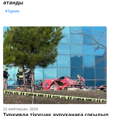
атанды
#Түркия
22 желтоқсан, 2024
Түркияда тікұшақ ауруханаға соғылып,