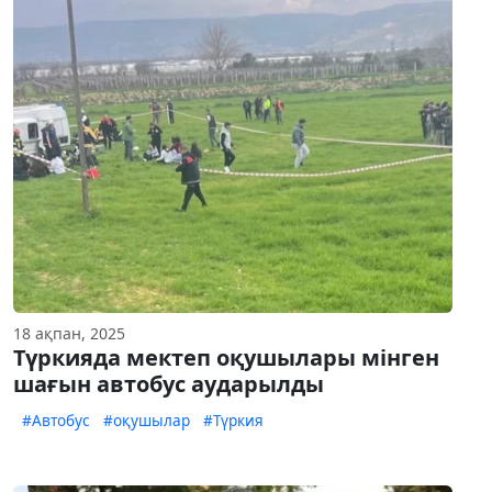
18 ақпан, 2025
Түркияда мектеп оқушылары мінген
шағын автобус аударылды
#Автобус
#оқушылар
#Түркия