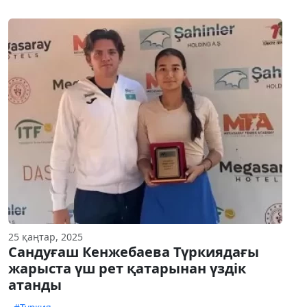
25 қаңтар, 2025
Сандуғаш Кенжебаева Түркиядағы
жарыста үш рет қатарынан үздік
атанды