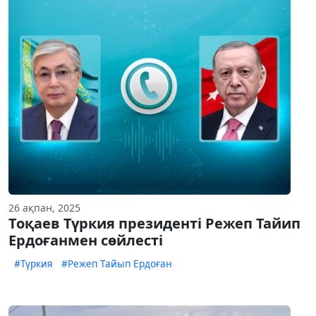
26 ақпан, 2025
Тоқаев Түркия президенті Режеп Тайип
Ердоғанмен сөйлесті
#Түркия
#Режеп Тайып Ердоған