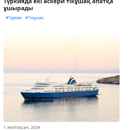
Түркияда екі әскери тікұшақ апатқа
ұшырады
#Түркия
#Тікұшақ
1 желтоқсан, 2024