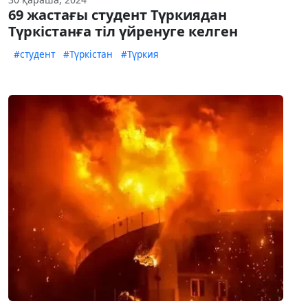
69 жастағы студент Түркиядан
Түркістанға тіл үйренуге келген
#студент
#Түркістан
#Түркия