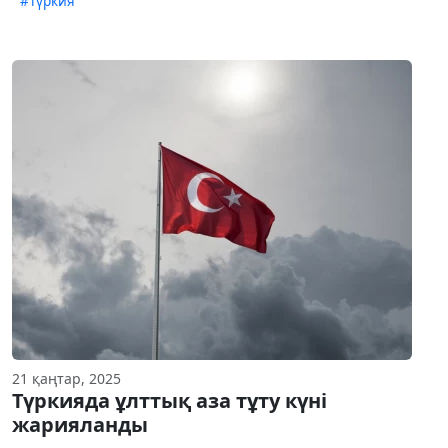
#Түркия
21 қаңтар, 2025
Түркияда ұлттық аза тұту күні
жарияланды