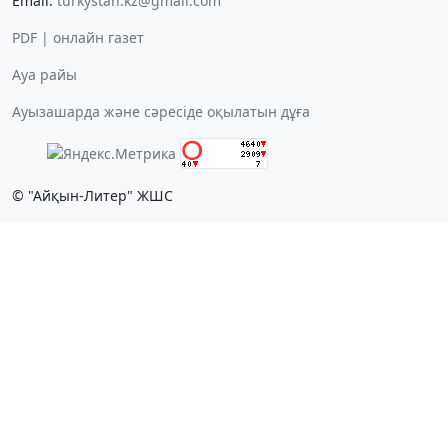
Email:
turkystan.kz@gmail.com
PDF | онлайн газет
Ауа райы
Ауызашарда және сәресіде оқылатын дұға
© "Айқын-Литер" ЖШС