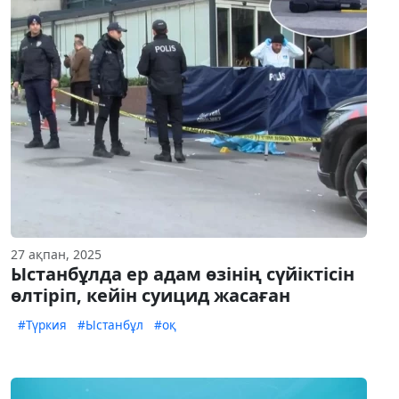
27 ақпан, 2025
Ыстанбұлда ер адам өзінің сүйіктісін
өлтіріп, кейін суицид жасаған
#Түркия
#Ыстанбұл
#оқ