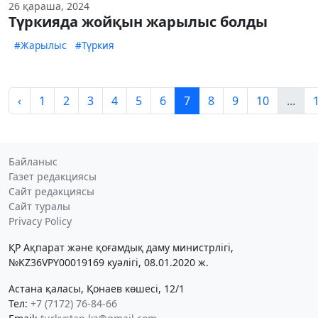
26 қараша, 2024
Түркияда жойқын жарылыс болды
#Жарылыс
#Түркия
‹
1
2
3
4
5
6
7
8
9
10
...
Байланыс
Газет редакциясы
Сайт редакциясы
Сайт туралы
Privacy Policy
ҚР Ақпарат және қоғамдық даму министрлігі,
№KZ36VPY00019169 куәлігі, 08.01.2020 ж.
Астана қаласы, Қонаев көшесі, 12/1
Тел:
+7 (7172) 76-84-66