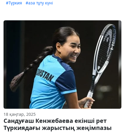
#Түркия
#аза тұту күні
18 қаңтар, 2025
Сандуғаш Кенжебаева екінші рет
Түркиядағы жарыстың жеңімпазы