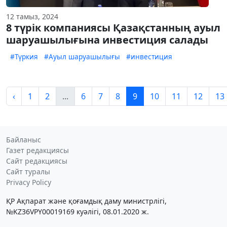
12 тамыз, 2024
8 түрік компаниясы Қазақстанның ауыл
шаруашылығына инвестиция салады
#Түркия
#Ауыл шаруашылығы
#инвестиция
‹
1
2
...
6
7
8
9
10
11
12
13
Байланыс
Газет редакциясы
Сайт редакциясы
Сайт туралы
Privacy Policy
ҚР Ақпарат және қоғамдық даму министрлігі,
№KZ36VPY00019169 куәлігі, 08.01.2020 ж.