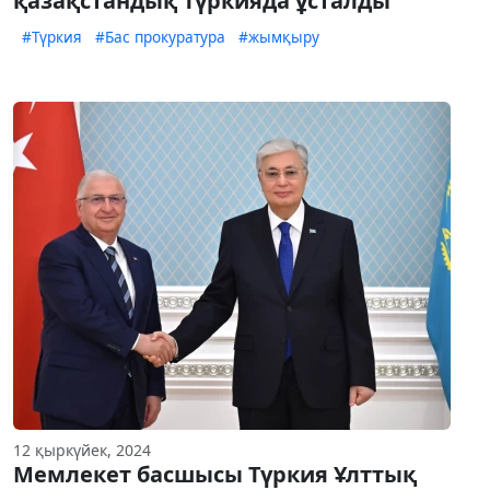
қазақстандық Түркияда ұсталды
#Түркия
#Бас прокуратура
#жымқыру
12 қыркүйек, 2024
Мемлекет басшысы Түркия Ұлттық