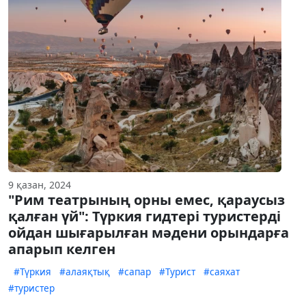
9 қазан, 2024
"Рим театрының орны емес, қараусыз
қалған үй": Түркия гидтері туристерді
ойдан шығарылған мәдени орындарға
апарып келген
#Түркия
#алаяқтық
#сапар
#Турист
#саяхат
#туристер