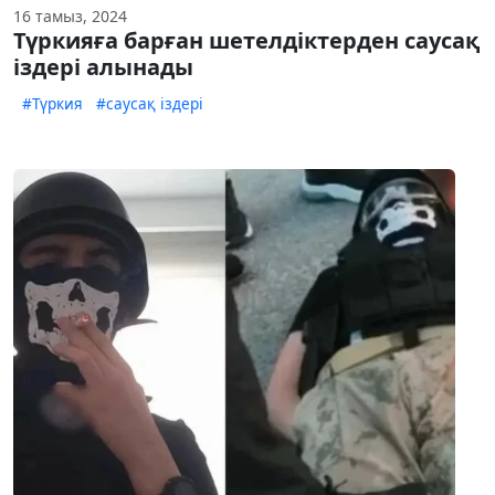
16 тамыз, 2024
Түркияға барған шетелдіктерден саусақ
іздері алынады
#Түркия
#саусақ іздері