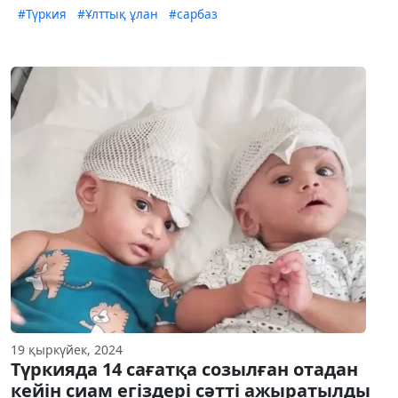
#Түркия
#Ұлттық ұлан
#сарбаз
19 қыркүйек, 2024
Түркияда 14 сағатқа созылған отадан
кейін сиам егіздері сәтті ажыратылды