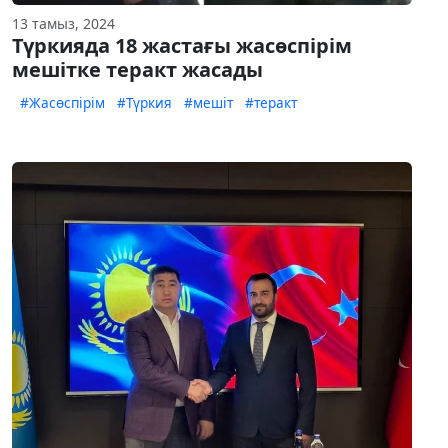
13 тамыз, 2024
Түркияда 18 жастағы жасөспірім
мешітке теракт жасады
#Жасөспірім
#Түркия
#мешіт
#теракт