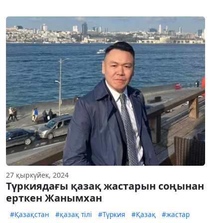
27 қыркүйек, 2024
Түркиядағы қазақ жастарын соңынан
ерткен Жанымхан
#Қазақстан
#қазақ тілі
#Түркия
#Қазақ
#жастар