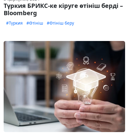
Түркия БРИКС-ке кіруге өтініш берді –
Bloomberg
#Түркия
#Өтініш
#Өтініш беру