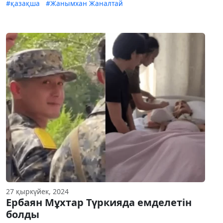
#қазақша
#Жанымхан Жаналтай
27 қыркүйек, 2024
Ербаян Мұхтар Түркияда емделетін
болды