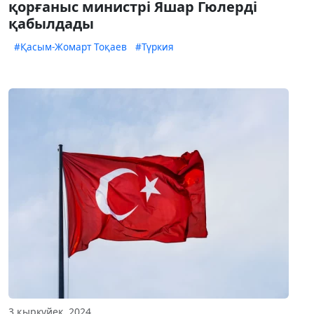
қорғаныс министрі Яшар Гюлерді
қабылдады
#Қасым-Жомарт Тоқаев
#Түркия
3 қыркүйек, 2024