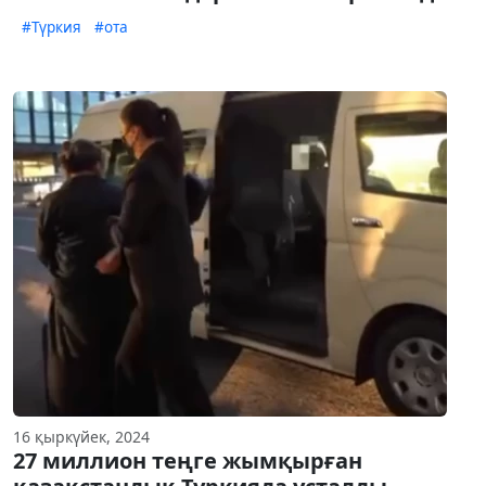
#Түркия
#ота
16 қыркүйек, 2024
27 миллион теңге жымқырған