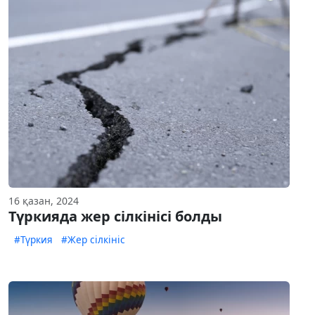
16 қазан, 2024
Түркияда жер сілкінісі болды
#Түркия
#Жер сілкініс