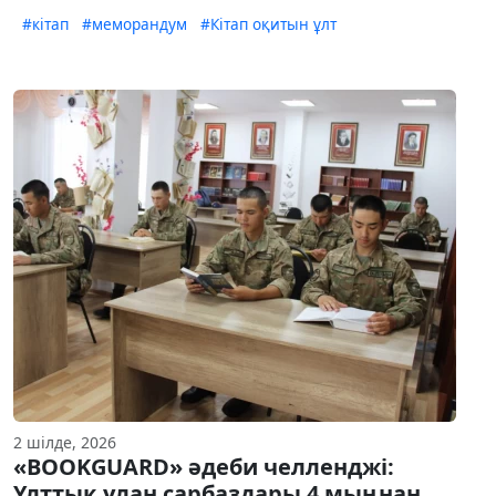
#кітап
#меморандум
#Кітап оқитын ұлт
2 шілде, 2026
«BOOKGUARD» әдеби челленджі:
Ұлттық ұлан сарбаздары 4 мыңнан