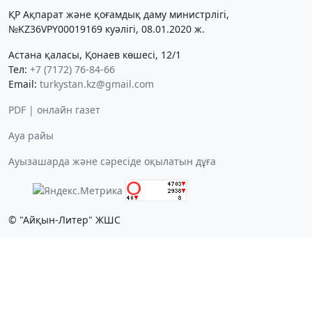
ҚР Ақпарат және қоғамдық даму министрлігі,
№KZ36VPY00019169 куәлігі, 08.01.2020 ж.
Астана қаласы, Қонаев көшесі, 12/1
Тел:
+7 (7172) 76-84-66
Email:
turkystan.kz@gmail.com
PDF | онлайн газет
Ауа райы
Ауызашарда және сәресіде оқылатын дұға
© "Айқын-Литер" ЖШС