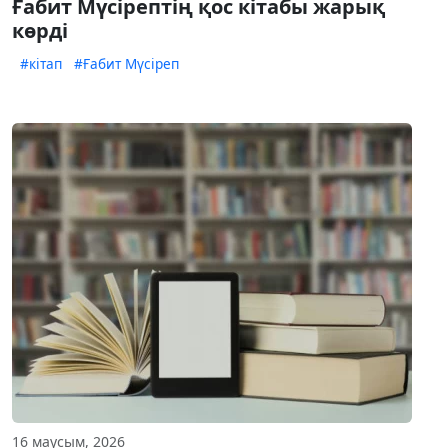
Ғабит Мүсірептің қос кітабы жарық
көрді
#кітап
#Ғабит Мүсіреп
16 маусым, 2026