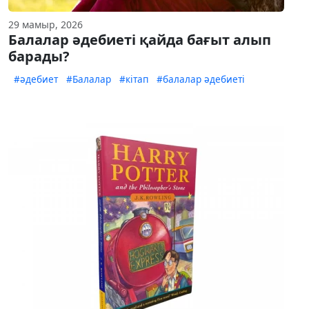
29 мамыр, 2026
Балалар әдебиеті қайда бағыт алып
барады?
#әдебиет
#Балалар
#кітап
#балалар әдебиеті