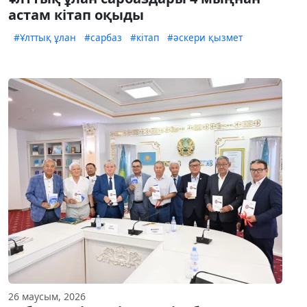
астам кітап оқыды
#Ұлттық ұлан
#сарбаз
#кітап
#әскери қызмет
26 маусым, 2026