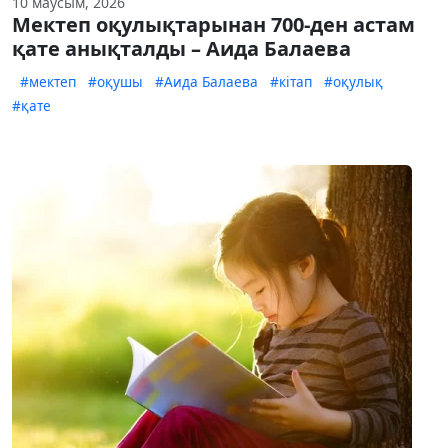
10 маусым, 2026
Мектеп оқулықтарынан 700-ден астам
қате анықталды – Аида Балаева
#мектеп
#оқушы
#Аида Балаева
#кітап
#оқулық
#қате