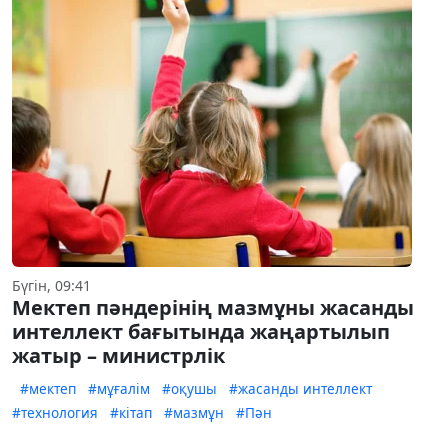
Бүгін, 09:41
Мектеп пәндерінің мазмұны жасанды
интеллект бағытында жаңартылып
жатыр – министрлік
#мектеп
#мұғалім
#оқушы
#жасанды интеллект
#технология
#кітап
#мазмұн
#Пән