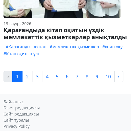
13 сәуір, 2026
Қарағандыда кітап оқитын үздік
мемлекеттік қызметкерлер анықталды
#Қарағанды
#кітап
#мемлекеттік қызметкер
#кітап оқу
#Кітап оқитын ұлт
‹
1
2
3
4
5
6
7
8
9
10
›
Байланыс
Газет редакциясы
Сайт редакциясы
Сайт туралы
Privacy Policy