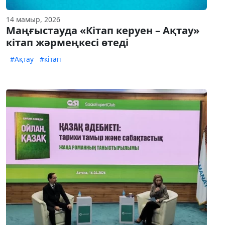
14 мамыр, 2026
Маңғыстауда «Кітап керуен – Ақтау»
кітап жәрмеңкесі өтеді
#Ақтау
#кітап