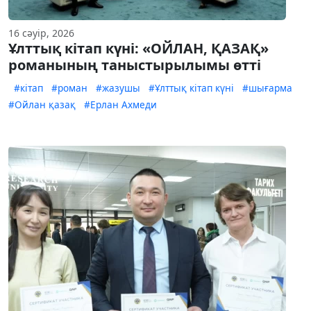
16 сәуір, 2026
Ұлттық кітап күні: «ОЙЛАН, ҚАЗАҚ»
романының таныстырылымы өтті
#кітап
#роман
#жазушы
#Ұлттық кітап күні
#шығарма
#Ойлан қазақ
#Ерлан Ахмеди