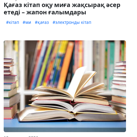
Қағаз кітап оқу миға жақсырақ әсер
етеді – жапон ғалымдары
#кітап
#ми
#қағаз
#электронды кітап