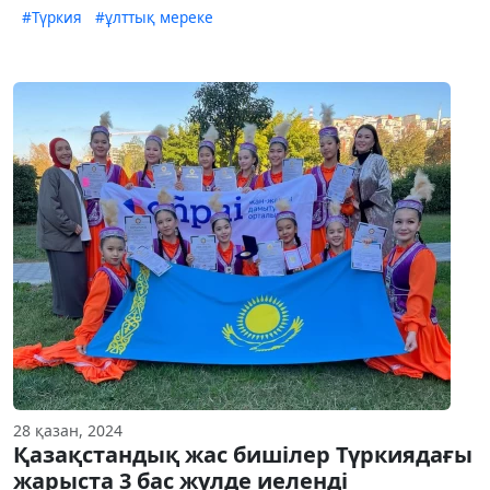
#Түркия
#ұлттық мереке
28 қазан, 2024
Қазақстандық жас бишілер Түркиядағы
жарыста 3 бас жүлде иеленді