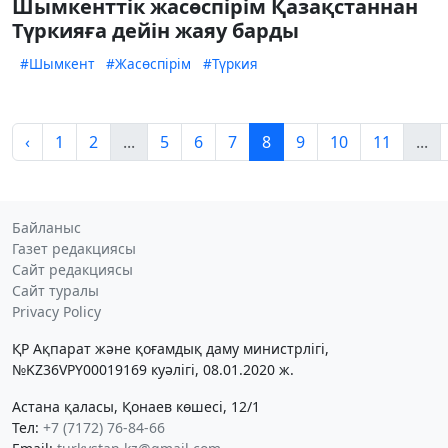
Шымкенттік жасөспірім Қазақстаннан
Түркияға дейін жаяу барды
#Шымкент
#Жасөспірім
#Түркия
‹
1
2
...
5
6
7
8
9
10
11
...
Байланыс
Газет редакциясы
Сайт редакциясы
Сайт туралы
Privacy Policy
ҚР Ақпарат және қоғамдық даму министрлігі,
№KZ36VPY00019169 куәлігі, 08.01.2020 ж.
Астана қаласы, Қонаев көшесі, 12/1
Тел:
+7 (7172) 76-84-66