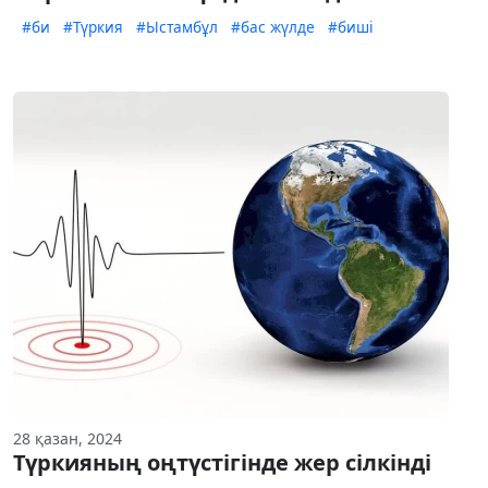
#би
#Түркия
#Ыстамбұл
#бас жүлде
#биші
28 қазан, 2024
Түркияның оңтүстігінде жер сілкінді