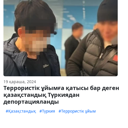
19 қараша, 2024
Террористік ұйымға қатысы бар деген
қазақстандық Түркиядан
депортацияланды
#Қазақстандық
#Түркия
#Террористік ұйым