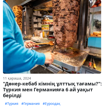
11 қараша, 2024
"Дөнер-кебаб кімнің ұлттық тағамы?":
Түркия мен Германияға 6 ай уақыт
берілді
#Түркия
#Германия
#Еуроодақ