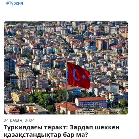
#Түркия
24 қазан, 2024
Түркиядағы теракт: Зардап шеккен
қазақстандықтар бар ма?