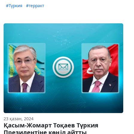
#Түркия
#терракт
23 қазан, 2024
Қасым-Жомарт Тоқаев Түркия
Президентіне көңіл айтты