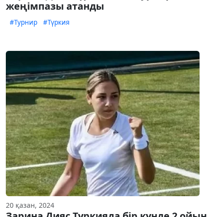
жеңімпазы атанды
#Турнир
#Түркия
20 қазан, 2024
Зарина Дияс Түркияда бір күнде 2 ойын