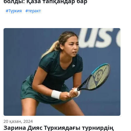
болды: Қаза тапқандар бар
#Түркия
#теракт
20 қазан, 2024
Зарина Дияс Түркиядағы турнирдің