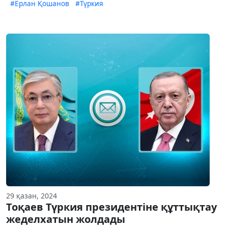
#Ерлан Қошанов
#Түркия
29 қазан, 2024
Тоқаев Түркия президентіне құттықтау
жеделхатын жолдады