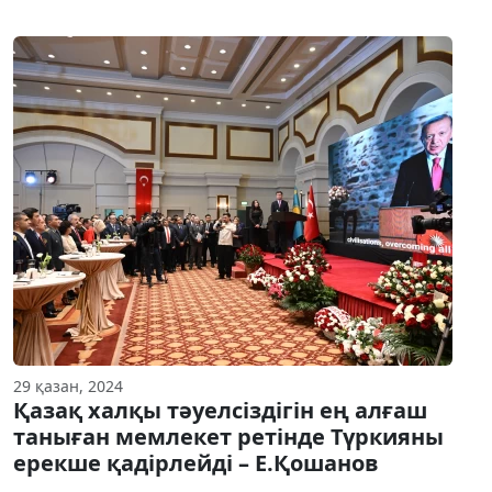
29 қазан, 2024
Қазақ халқы тәуелсіздігін ең алғаш
таныған мемлекет ретінде Түркияны
ерекше қадірлейді – Е.Қошанов