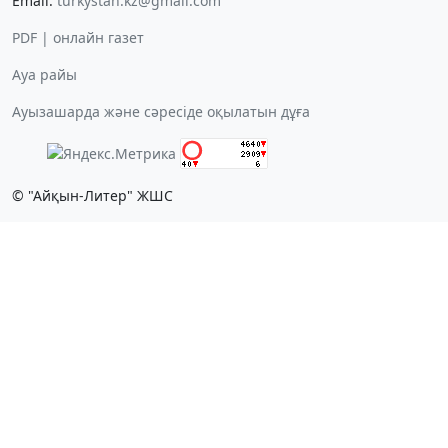
Email:
turkystan.kz@gmail.com
PDF | онлайн газет
Ауа райы
Ауызашарда және сәресіде оқылатын дұға
© "Айқын-Литер" ЖШС