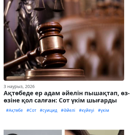
3 наурыз, 2026
Ақтөбеде ер адам әйелін пышақтап, өз-
өзіне қол салған: Сот үкім шығарды
#Ақтөбе
#Сот
#суицид
#Әйелі
#күйеуі
#үкім