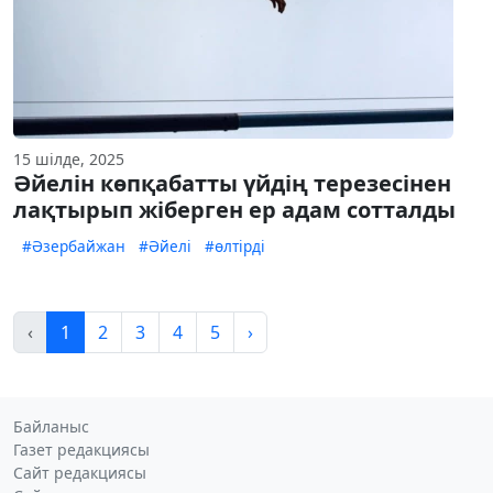
15 шілде, 2025
Әйелін көпқабатты үйдің терезесінен
лақтырып жіберген ер адам сотталды
#Әзербайжан
#Әйелі
#өлтірді
‹
1
2
3
4
5
›
Байланыс
Газет редакциясы
Сайт редакциясы