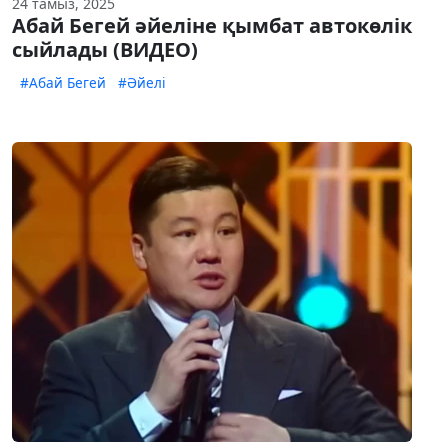
24 тамыз, 2025
Абай Бегей әйеліне қымбат автокөлік
сыйлады (ВИДЕО)
#Абай Бегей
#Әйелі