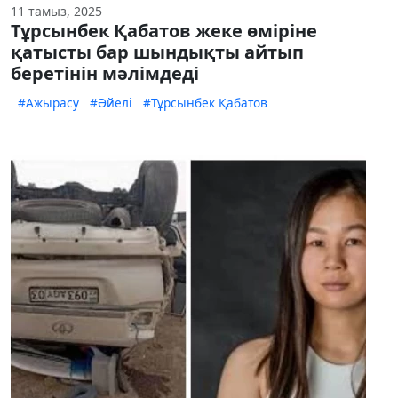
11 тамыз, 2025
Тұрсынбек Қабатов жеке өміріне
қатысты бар шындықты айтып
беретінін мәлімдеді
#Ажырасу
#Әйелі
#Тұрсынбек Қабатов