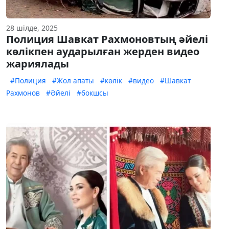
28 шілде, 2025
Полиция Шавкат Рахмоновтың әйелі
көлікпен аударылған жерден видео
жариялады
#Полиция
#Жол апаты
#көлік
#видео
#Шавкат
Рахмонов
#Әйелі
#бокшсы