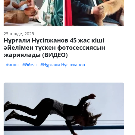
25 шілде, 2025
Нұрғали Нүсіпжанов 45 жас кіші
әйелімен түскен фотосессиясын
жариялады (ВИДЕО)
#әнші
#Әйелі
#Нұрғали Нүсіпжанов