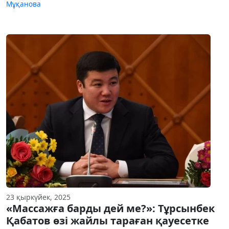
Мұқанова
23 қыркүйек, 2025
«Массажға барды дей ме?»: Тұрсынбек
Қабатов өзі жайлы тараған қауесетке