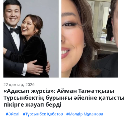
22 қаңтар, 2026
«Адасып жүрсіз»: Айман Талғатқызы
Тұрсынбектің бұрынғы әйеліне қатысты
пікірге жауап берді
#Әйелі
#Тұрсынбек Қабатов
#Мөлдір Мұқанова