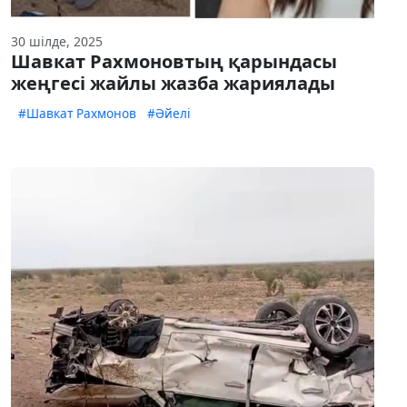
30 шілде, 2025
Шавкат Рахмоновтың қарындасы
жеңгесі жайлы жазба жариялады
#Шавкат Рахмонов
#Әйелі