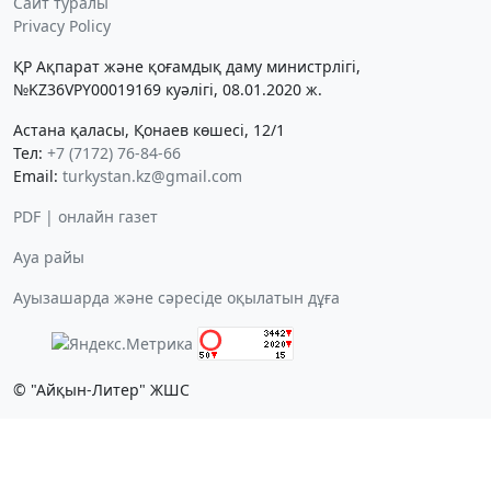
Сайт туралы
Privacy Policy
ҚР Ақпарат және қоғамдық даму министрлігі,
№KZ36VPY00019169 куәлігі, 08.01.2020 ж.
Астана қаласы, Қонаев көшесі, 12/1
Тел:
+7 (7172) 76-84-66
Email:
turkystan.kz@gmail.com
PDF | онлайн газет
Ауа райы
Ауызашарда және сәресіде оқылатын дұға
© "Айқын-Литер" ЖШС