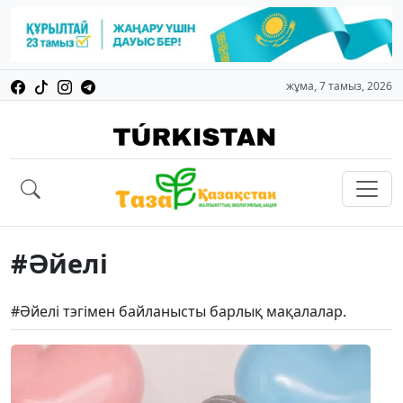
жұма, 7 тамыз, 2026
#Әйелі
#Әйелі тэгімен байланысты барлық мақалалар.