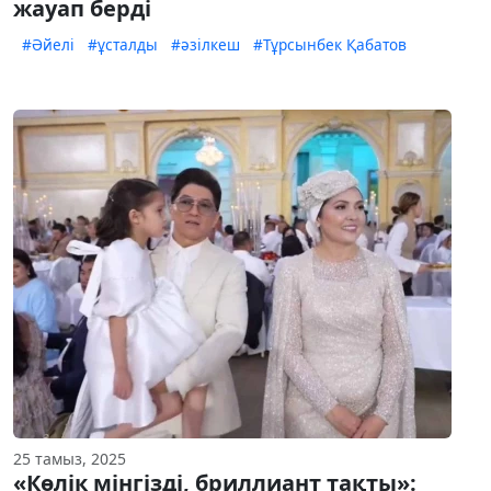
жауап берді
#Әйелі
#ұсталды
#әзілкеш
#Тұрсынбек Қабатов
25 тамыз, 2025
«Көлік мінгізді, бриллиант тақты»: