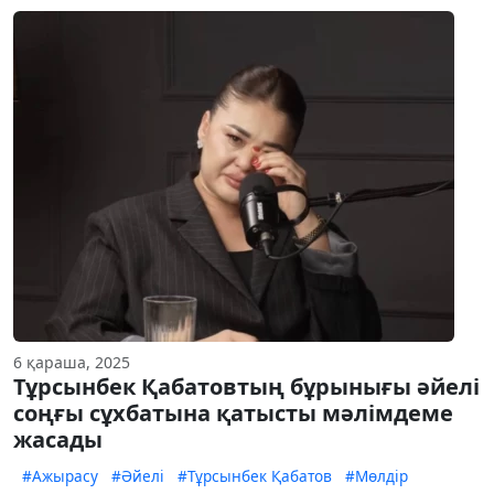
6 қараша, 2025
Тұрсынбек Қабатовтың бұрынығы әйелі
соңғы сұхбатына қатысты мәлімдеме
жасады
#Ажырасу
#Әйелі
#Тұрсынбек Қабатов
#Мөлдір