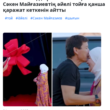
Сәкен Майғазиевтің әйелі тойға қанша
қаражат кеткенін айтты
#той
#Әйелі
#Сәкен Майғазиев
#шығын