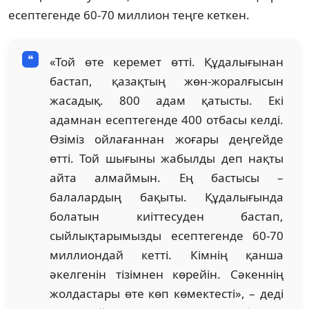
есептегенде 60-70 миллион теңге кеткен.
«Той өте керемет өтті. Құдалығынан
бастап, қазақтың жөн-жоралғысын
жасадық. 800 адам қатысты. Екі
адамнан есептегенде 400 отбасы келді.
Өзіміз ойлағаннан жоғары деңгейде
өтті. Той шығыны жабылды деп нақты
айта алмаймын. Ең бастысы –
балалардың бақыты. Құдалығында
болатын киіттесуден бастап,
сыйлықтарымызды есептегенде 60-70
миллиондай кетті. Кімнің қанша
әкелгенін тізімнен көрейін. Сәкеннің
жолдастары өте көп көмектесті», – деді