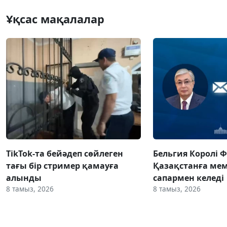
Ұқсас мақалалар
TikTok-та бейәдеп сөйлеген
Бельгия Королі 
тағы бір стример қамауға
Қазақстанға ме
алынды
сапармен келеді
8 тамыз, 2026
8 тамыз, 2026