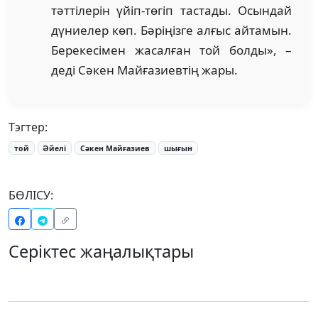
тәттілерін үйіп-төгіп тастады. Осындай
дүниелер көп. Бәріңізге алғыс айтамын.
Берекесімен жасалған той болды», –
деді Сәкен Майғазиевтің жары.
Тэгтер:
той
Әйелі
Сәкен Майғазиев
шығын
БӨЛІСУ:
Серіктес жаңалықтары