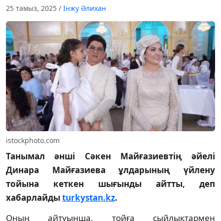
25 тамыз, 2025
/
Інжу Әлихан
istockphoto.com
Танымал әнші Сәкен Майғазиевтің әйелі
Динара Майғазиева ұлдарының үйлену
тойына кеткен шығынды айтты, деп
хабарлайды
turkystan.kz
.
Оның айтуынша, тойға сыйлықтармен