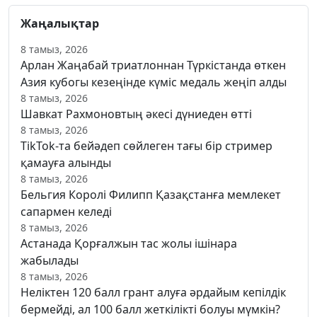
Жаңалықтар
8 тамыз, 2026
Арлан Жаңабай триатлоннан Түркістанда өткен
Азия кубогы кезеңінде күміс медаль жеңіп алды
8 тамыз, 2026
Шавкат Рахмоновтың әкесі дүниеден өтті
8 тамыз, 2026
TikTok-та бейәдеп сөйлеген тағы бір стример
қамауға алынды
8 тамыз, 2026
Бельгия Королі Филипп Қазақстанға мемлекет
сапармен келеді
8 тамыз, 2026
Астанада Қорғалжын тас жолы ішінара
жабылады
8 тамыз, 2026
Неліктен 120 балл грант алуға әрдайым кепілдік
бермейді, ал 100 балл жеткілікті болуы мүмкін?