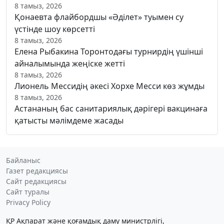
8 тамыз, 2026
Қонаевта флайбордшы «Әділет» туымен су
үстінде шоу көрсетті
8 тамыз, 2026
Елена Рыбакина Торонтодағы турнирдің үшінші
айналымында жеңіске жетті
8 тамыз, 2026
Лионель Мессидің әкесі Хорхе Месси көз жұмды
8 тамыз, 2026
Астананың бас санитариялық дәрігері вакцинаға
қатысты мәлімдеме жасады
Байланыс
Газет редакциясы
Сайт редакциясы
Сайт туралы
Privacy Policy
ҚР Ақпарат және қоғамдық даму министрлігі,