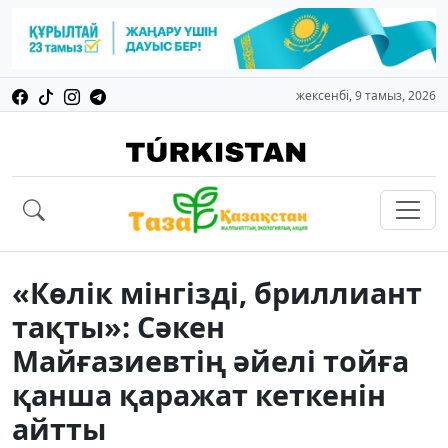
жексенбі, 9 тамыз, 2026
«Көлік мінгізді, бриллиант
тақты»: Сәкен
Майғазиевтің әйелі тойға
қанша қаражат кеткенін
айтты