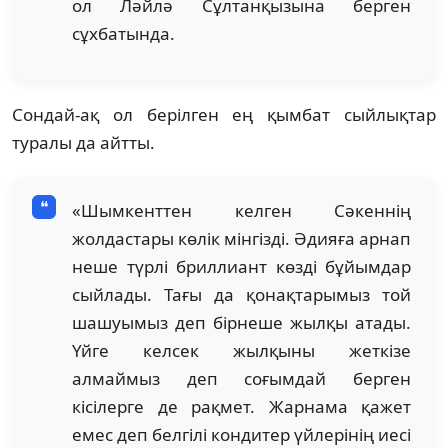
ол Ләйлә Сұлтанқызына берген
сұхбатында.
Сондай-ақ ол берілген ең қымбат сыйлықтар
туралы да айтты.
«Шымкенттен келген Сәкеннің
жолдастары көлік мінгізді. Әдияға арнап
неше түрлі бриллиант көзді бұйымдар
сыйлады. Тағы да қонақтарымыз той
шашуымыз деп бірнеше жылқы атады.
Үйге келсек жылқыны жеткізе
алмаймыз деп соғымдай берген
кісілерге де рақмет. Жарнама қажет
емес деп белгілі кондитер үйлерінің иесі