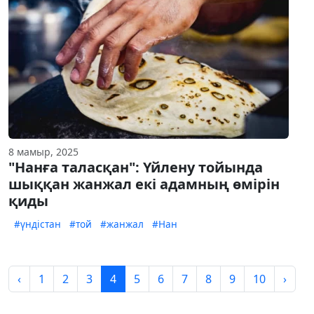
8 мамыр, 2025
"Нанға таласқан": Үйлену тойында
шыққан жанжал екі адамның өмірін
қиды
#үндістан
#той
#жанжал
#Нан
‹
1
2
3
4
5
6
7
8
9
10
›