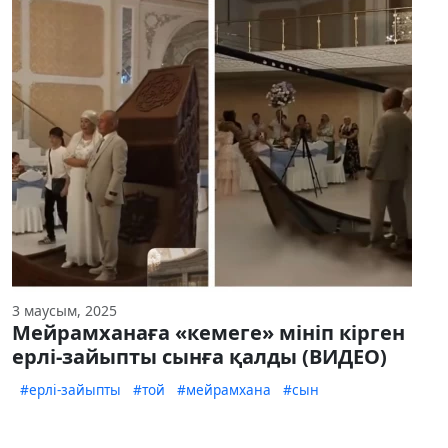
3 маусым, 2025
Мейрамханаға «кемеге» мініп кірген
ерлі-зайыпты сынға қалды (ВИДЕО)
#ерлі-зайыпты
#той
#мейрамхана
#сын