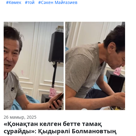
#Көмек
#той
#Сәкен Майғазиев
26 мамыр, 2025
«Қонақтан келген бетте тамақ
сұрайды»: Қыдырәлі Болмановтың