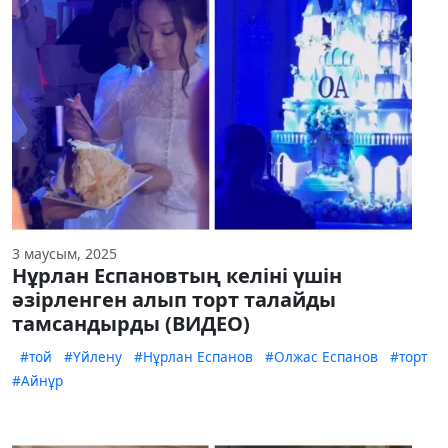
3 маусым, 2025
Нұрлан Еспановтың келіні үшін
әзірленген алып торт талайды
тамсандырды (ВИДЕО)
#той
#Үйлену
#Нұрлан Еспанов
#Олжас Еспанов
#торт
#Айнұр