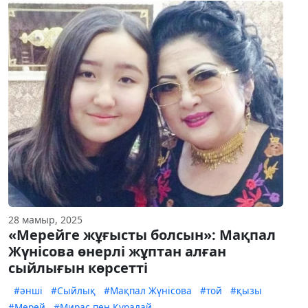
28 мамыр, 2025
«Мерейге жұғысты болсын»: Мақпал
Жүнісова өнерлі жұптан алған
сыйлығын көрсетті
#әнші
#Сыйлық
#Мақпал Жүнісова
#той
#қызы
#Мерей
#Мирас пен Құралай