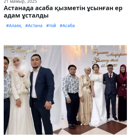
21 мамыр, 2025
Астанада асаба қызметін ұсынған ер
адам ұсталды
#Алаяқ
#Астана
#той
#Асаба