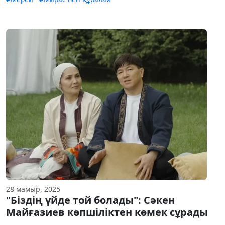
28 мамыр, 2025
"Біздің үйде той болады": Сәкен
Майғазиев көпшіліктен көмек сұрады