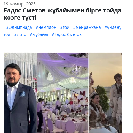
19 мамыр, 2025
Елдос Сметов жұбайымен бірге тойда
көзге түсті
#Олимпиада
#Чемпион
#той
#мейрамхана
#үйлену
той
#фото
#жұбайы
#Елдос Сметов