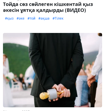
Тойда сөз сөйлеген кішкентай қыз
әкесін ұятқа қалдырды (ВИДЕО)
#қыз
#әке
#той
#ақша
#Тілек