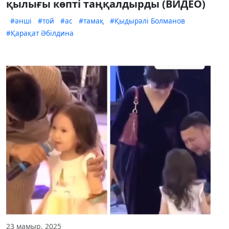
қылығы көпті таңқалдырды (ВИДЕО)
#әнші
#той
#ас
#тамақ
#Қыдырәлі Болманов
#Қарақат Әбілдина
23 мамыр, 2025