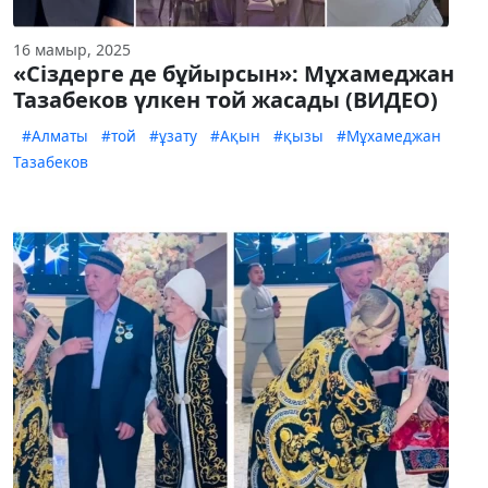
16 мамыр, 2025
«Сіздерге де бұйырсын»: Мұхамеджан
Тазабеков үлкен той жасады (ВИДЕО)
#Алматы
#той
#ұзату
#Ақын
#қызы
#Мұхамеджан
Тазабеков