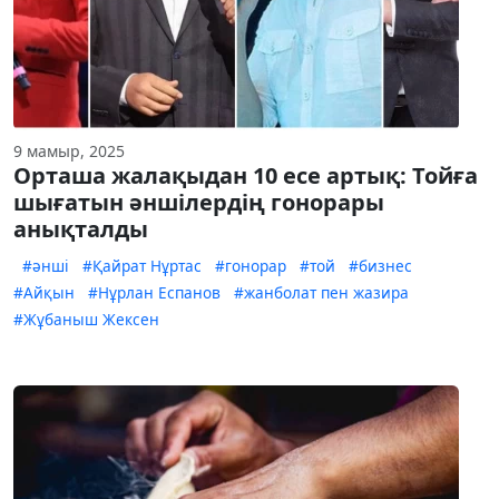
9 мамыр, 2025
Орташа жалақыдан 10 есе артық: Тойға
шығатын әншілердің гонорары
анықталды
#әнші
#Қайрат Нұртас
#гонорар
#той
#бизнес
#Айқын
#Нұрлан Еспанов
#жанболат пен жазира
#Жұбаныш Жексен