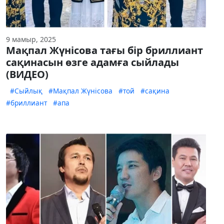
9 мамыр, 2025
Мақпал Жүнісова тағы бір бриллиант
сақинасын өзге адамға сыйлады
(ВИДЕО)
#Сыйлық
#Мақпал Жүнісова
#той
#сақина
#бриллиант
#апа