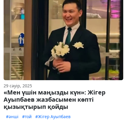
29 сәуір, 2025
«Мен үшін маңызды күн»: Жігер
Ауыпбаев жазбасымен көпті
қызықтырып қойды
#әнші
#той
#Жігер Ауыпбаев