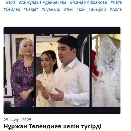
#той
#Айжұлдыз Адайбекова
#Жанар Айжанова
#бата
#көйлек
#бақыт
#қуаныш
#түн
#к.н
#абырой
#Алла
25 сәуір, 2025
Нұржан Төлендиев келін түсірді