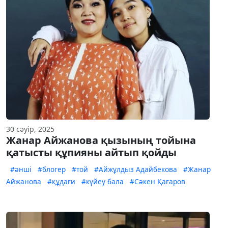
30 сәуір, 2025
Жанар Айжанова қызының тойына
қатысты құпияны айтып қойды
#әнші
#блогер
#той
#Айжұлдыз Адайбекова
#Жанар
Айжанова
#құдағи
#күйеу бала
#Сәкен Қағаров