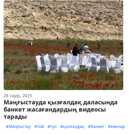
28 сәуір, 2025
Маңғыстауда қызғалдақ даласында
банкет жасағандардың видеосы
тарады
#Маңғыстау
#той
#гүл
#қызғалдақ
#банкет
#көкнәр