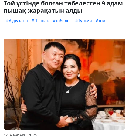
Той үстінде болған төбелестен 9 адам
пышақ жарақатын алды
#Аурухана
#Пышақ
#төбелес
#Түркия
#той
14 наурыз, 2025