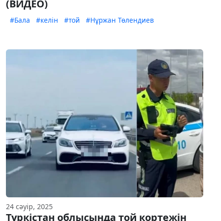
(ВИДЕО)
#Бала
#келін
#той
#Нұржан Төлендиев
24 сәуір, 2025
Түркістан облысында той кортежін