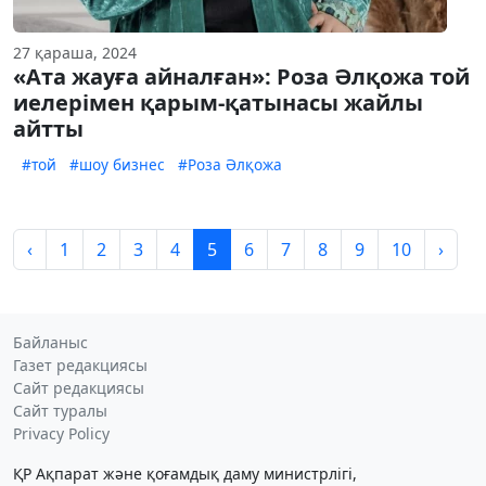
27 қараша, 2024
«Ата жауға айналған»: Роза Әлқожа той
иелерімен қарым-қатынасы жайлы
айтты
#той
#шоу бизнес
#Роза Әлқожа
‹
1
2
3
4
5
6
7
8
9
10
›
Байланыс
Газет редакциясы
Сайт редакциясы
Сайт туралы
Privacy Policy
ҚР Ақпарат және қоғамдық даму министрлігі,