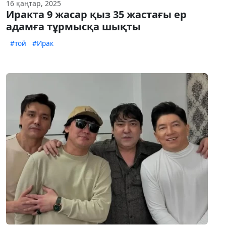
16 қаңтар, 2025
Иракта 9 жасар қыз 35 жастағы ер
адамға тұрмысқа шықты
#той
#Ирак