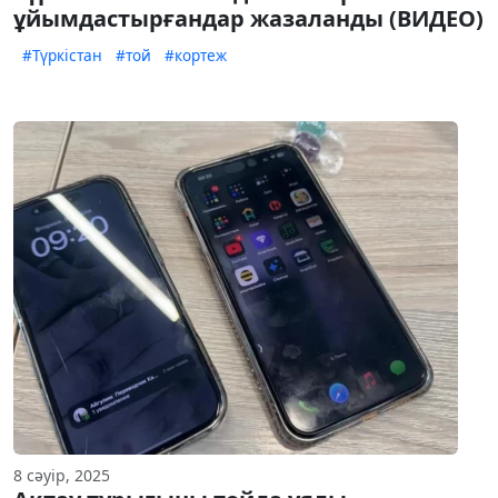
ұйымдастырғандар жазаланды (ВИДЕО)
#Түркістан
#той
#кортеж
8 сәуір, 2025