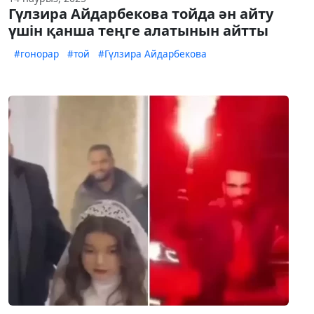
Гүлзира Айдарбекова тойда ән айту
үшін қанша теңге алатынын айтты
#гонорар
#той
#Гүлзира Айдарбекова