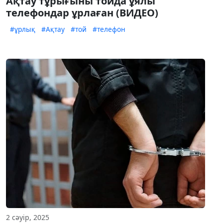
Ақтау тұрығыны тойда ұялы
телефондар ұрлаған (ВИДЕО)
#ұрлық
#Ақтау
#той
#телефон
2 сәуір, 2025