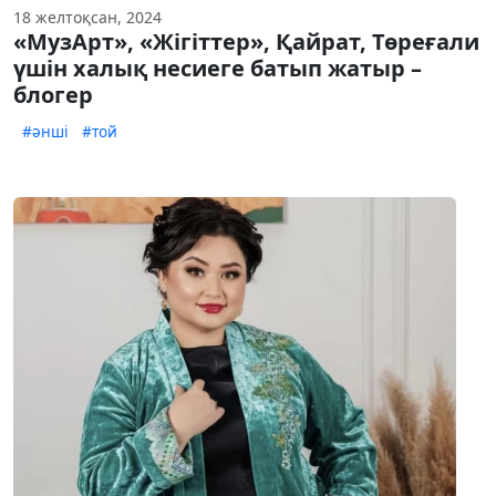
18 желтоқсан, 2024
«МузАрт», «Жігіттер», Қайрат, Төреғали
үшін халық несиеге батып жатыр –
блогер
#әнші
#той