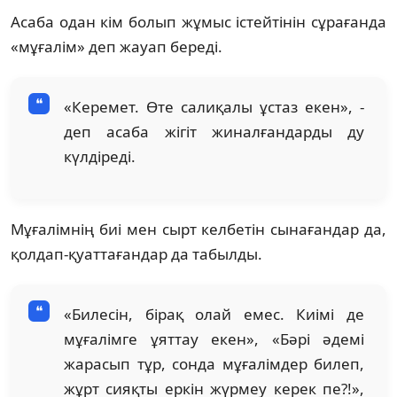
Асаба одан кім болып жұмыс істейтінін сұрағанда
«мұғалім» деп жауап береді.
«Керемет. Өте салиқалы ұстаз екен», -
деп асаба жігіт жиналғандарды ду
күлдіреді.
Мұғалімнің биі мен сырт келбетін сынағандар да,
қолдап-қуаттағандар да табылды.
«Билесін, бірақ олай емес. Киімі де
мұғалімге ұяттау екен», «Бәрі әдемі
жарасып тұр, сонда мұғалімдер билеп,
жұрт сияқты еркін жүрмеу керек пе?!»,