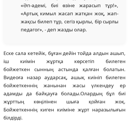
«Әп-әдемі, биі өзіне жарасып тұр!»,
«Артық кимыл жасап жатқан жоқ, жап-
жақсы билеп тұр, сегіз қырлы, бір сырлы
педагог», - деп жазды олар.
Еске сала кетейік, бұған дейін тойда алдын ашып,
іш киімін жұртқа көрсетіп билеген
бойжеткен сынның астында қалған болатын.
Видеоға назар аударсақ, ашық киініп билеген
бойжеткеннің жанынан жасы үлкендеу ер
адамды да байқауға болады.Олардың бұл биі
жұрттың көңілінен шыға қойған жоқ.
Бойжеткеннің киген киіміне жұрт наразылығын
білдірді.