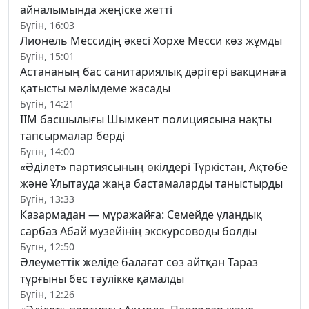
айналымында жеңіске жетті
Бүгін, 16:03
Лионель Мессидің әкесі Хорхе Месси көз жұмды
Бүгін, 15:01
Астананың бас санитариялық дәрігері вакцинаға
қатысты мәлімдеме жасады
Бүгін, 14:21
ІІМ басшылығы Шымкент полициясына нақты
тапсырмалар берді
Бүгін, 14:00
«Әділет» партиясының өкілдері Түркістан, Ақтөбе
және Ұлытауда жаңа бастамаларды таныстырды
Бүгін, 13:33
Казармадан — мұражайға: Семейде ұландық
сарбаз Абай музейінің экскурсоводы болды
Бүгін, 12:50
Әлеуметтік желіде балағат сөз айтқан Тараз
тұрғыны бес тәулікке қамалды
Бүгін, 12:26