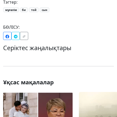
Тэгтер:
мұғалім
би
той
сын
БӨЛІСУ:
Серіктес жаңалықтары
Ұқсас мақалалар