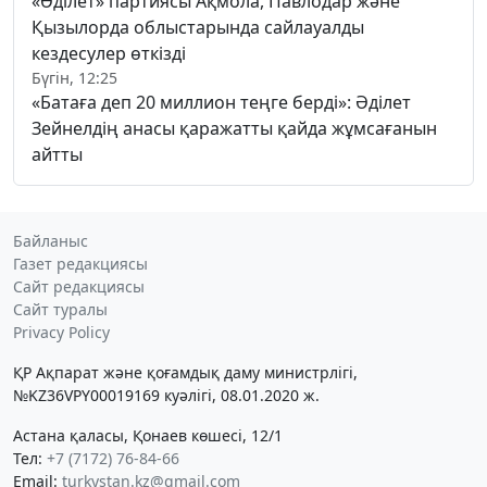
«Әділет» партиясы Ақмола, Павлодар және
Қызылорда облыстарында сайлауалды
кездесулер өткізді
Бүгін, 12:25
«Батаға деп 20 миллион теңге берді»: Әділет
Зейнелдің анасы қаражатты қайда жұмсағанын
айтты
Байланыс
Газет редакциясы
Сайт редакциясы
Сайт туралы
Privacy Policy
ҚР Ақпарат және қоғамдық даму министрлігі,
№KZ36VPY00019169 куәлігі, 08.01.2020 ж.
Астана қаласы, Қонаев көшесі, 12/1
Тел:
+7 (7172) 76-84-66
Email:
turkystan.kz@gmail.com