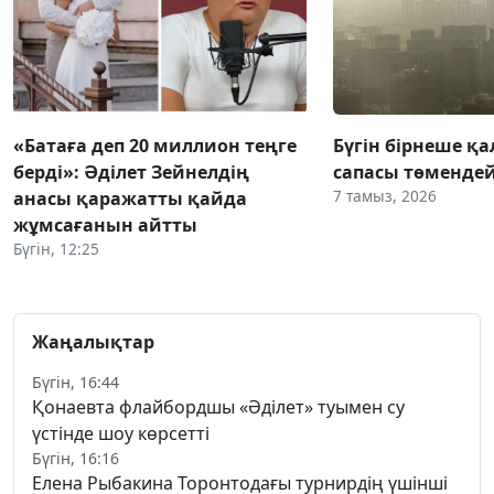
«Батаға деп 20 миллион теңге
Бүгін бірнеше қа
берді»: Әділет Зейнелдің
сапасы төмендей
7 тамыз, 2026
анасы қаражатты қайда
жұмсағанын айтты
Бүгін, 12:25
Жаңалықтар
Бүгін, 16:44
Қонаевта флайбордшы «Әділет» туымен су
үстінде шоу көрсетті
Бүгін, 16:16
Елена Рыбакина Торонтодағы турнирдің үшінші