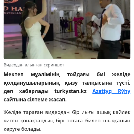
Видеодан алынған скриншот
Мектеп мұалімінің тойдағы биі желіде
қолданушыларының қызу талқысына түсті,
деп хабарлады turkystan.kz
Azattyq Rýhy
сайтына сілтеме жасап.
Желіде тараған видеодан бір иығы ашық көйлек
киген қонақтардың бірі ортаға билеп шыққанын
көруге болады.