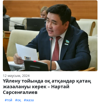
12 маусым, 2024
Үйлену тойында оқ атқандар қатаң
жазалануы керек – Нартай
Сәрсенғалиев
#той
#оқ
#жаза