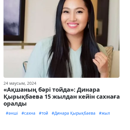
24 маусым, 2024
«Ақшаның бәрі тойда»: Динара
Қырықбаева 15 жылдан кейін сахнаға
оралды
#әнші
#сахна
#той
#Динара Қырықбаева
#жыл