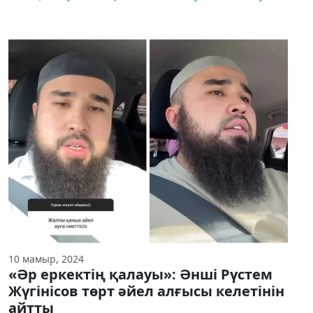
10 мамыр, 2024
«Әр еркектің қалауы»: Әнші Рүстем
Жүгінісов төрт әйел алғысы келетінін
айтты