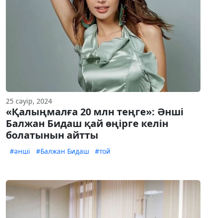
25 сәуір, 2024
«Қалыңмалға 20 млн теңге»: Әнші
Балжан Бидаш қай өңірге келін
болатынын айтты
#әнші
#Балжан Бидаш
#той