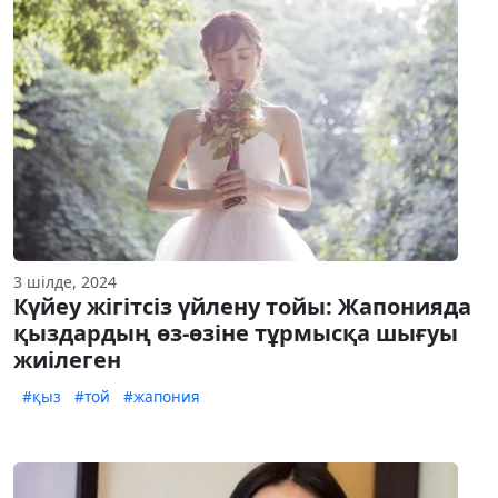
3 шілде, 2024
Күйеу жігітсіз үйлену тойы: Жапонияда
қыздардың өз-өзіне тұрмысқа шығуы
жиілеген
#қыз
#той
#жапония