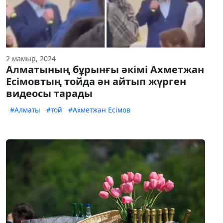
2 мамыр, 2024
Алматының бұрынғы әкімі Ахметжан
Есімовтың тойда ән айтып жүрген
видеосы тарады
#Алматы
#той
#Ахметжан Есімов