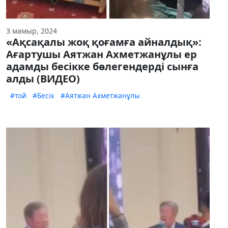
3 мамыр, 2024
«Ақсақалы жоқ қоғамға айналдық»:
Ағартушы Аятжан Ахметжанұлы ер
адамды бесікке бөлегендерді сынға
алды (ВИДЕО)
#той
#Бесік
#Аятжан Ахметжанұлы