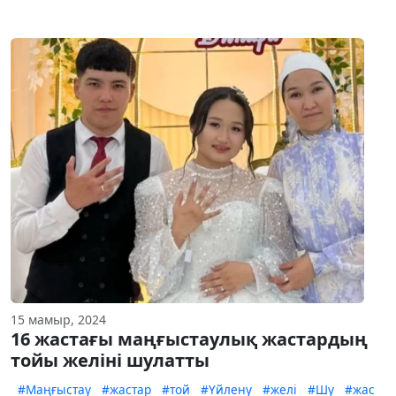
15 мамыр, 2024
16 жастағы маңғыстаулық жастардың
тойы желіні шулатты
#Маңғыстау
#жастар
#той
#Үйлену
#желі
#Шу
#жас