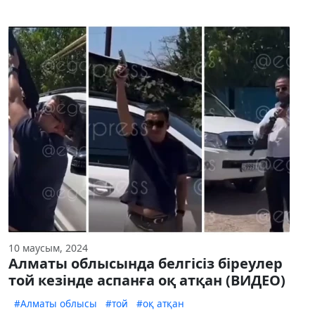
10 маусым, 2024
Алматы облысында белгісіз біреулер
той кезінде аспанға оқ атқан (ВИДЕО)
#Алматы облысы
#той
#оқ атқан