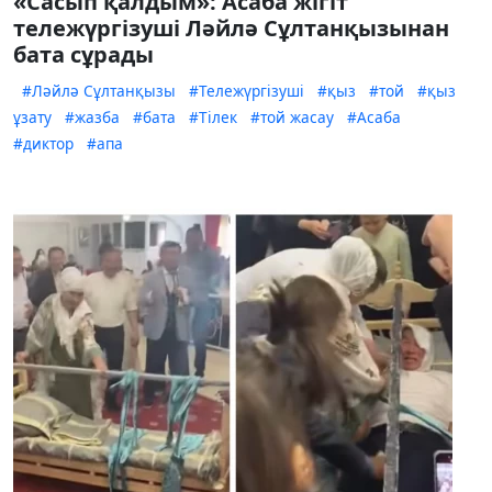
«Сасып қалдым»: Асаба жігіт
тележүргізуші Ләйлә Сұлтанқызынан
бата сұрады
#Ләйлә Сұлтанқызы
#Тележүргізуші
#қыз
#той
#қыз
ұзату
#жазба
#бата
#Тілек
#той жасау
#Асаба
#диктор
#апа