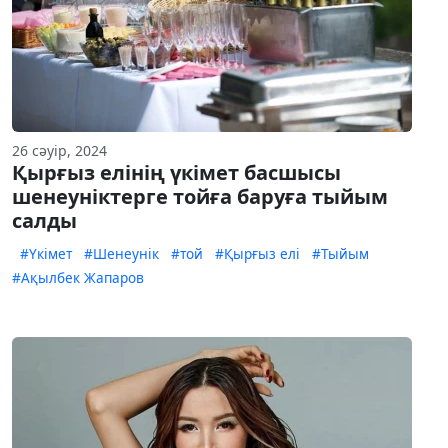
26 сәуір, 2024
Қырғыз елінің үкімет басшысы
шенеуніктерге тойға баруға тыйым
салды
#Үкімет
#Шенеунік
#той
#Қырғыз елі
#Тыйым
#Ақылбек Жапаров