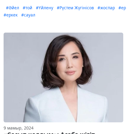
#Әйел
#той
#Үйлену
#Рүстем Жүгінісов
#жоспар
#ер
#еркек
#сауал
9 мамыр, 2024