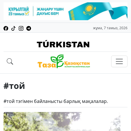
жұма, 7 тамыз, 2026
#той
#той тэгімен байланысты барлық мақалалар.