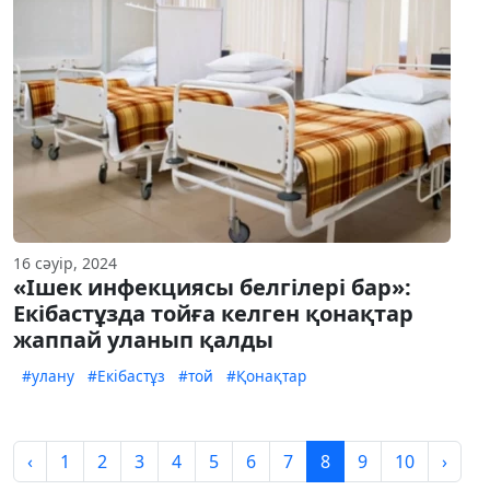
16 сәуір, 2024
«Ішек инфекциясы белгілері бар»:
Екібастұзда тойға келген қонақтар
жаппай уланып қалды
#улану
#Екібастұз
#той
#Қонақтар
‹
1
2
3
4
5
6
7
8
9
10
›