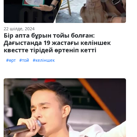
22 шілде, 2024
Бір апта бұрын тойы болған:
Дағыстанда 19 жастағы келіншек
квестте тірідей өртеніп кетті
#өрт
#той
#келіншек