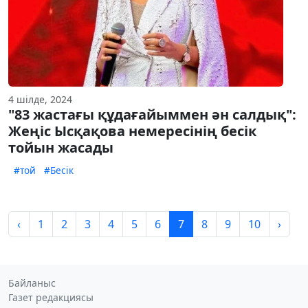
4 шілде, 2024
"83 жастағы құдағайыммен ән салдық":
Жеңіс Ысқақова немересінің бесік
тойын жасады
#той
#Бесік
‹
1
2
3
4
5
6
7
8
9
10
›
Байланыс
Газет редакциясы