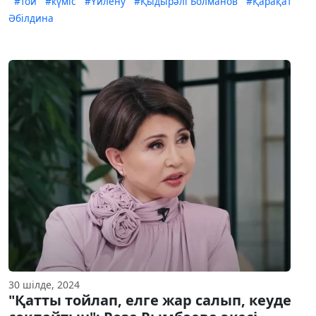
#той
#күміс
#Үйлену
#Қыдырәлі Болманов
#Қарақат
Әбілдина
30 шілде, 2024
"Қатты тойлап, елге жар салып, кеуде