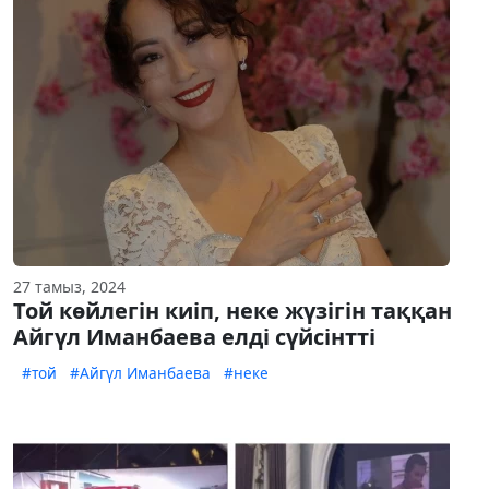
27 тамыз, 2024
Той көйлегін киіп, неке жүзігін таққан
Айгүл Иманбаева елді сүйсінтті
#той
#Айгүл Иманбаева
#неке