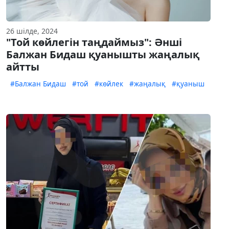
26 шілде, 2024
"Той көйлегін таңдаймыз": Әнші
Балжан Бидаш қуанышты жаңалық
айтты
#Балжан Бидаш
#той
#көйлек
#жаңалық
#қуаныш