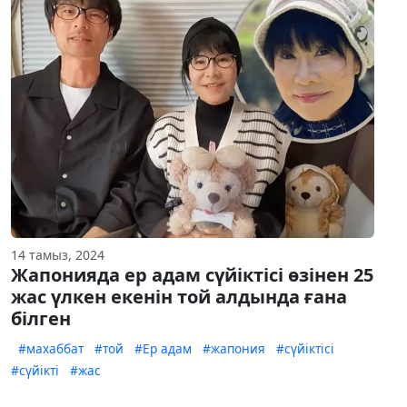
14 тамыз, 2024
Жапонияда ер адам сүйіктісі өзінен 25
жас үлкен екенін той алдында ғана
білген
#махаббат
#той
#Ер адам
#жапония
#сүйіктісі
#сүйікті
#жас