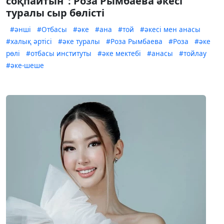
соқпайтын": Роза Рымбаева әкесі
туралы сыр бөлісті
#әнші
#Отбасы
#әке
#ана
#той
#әкесі мен анасы
#халық әртісі
#әке туралы
#Роза Рымбаева
#Роза
#әке
рөлі
#отбасы институты
#әке мектебі
#анасы
#тойлау
#әке-шеше