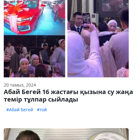
20 тамыз, 2024
Абай Бегей 16 жастағы қызына су жаңа
темір тұлпар сыйлады
#Абай Бегей
#той