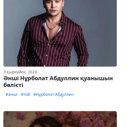
3 қыркүйек, 2024
Әнші Нұрболат Абдуллин қуанышын
бөлісті
#әнші
#той
#Нұрболат Абдуллин