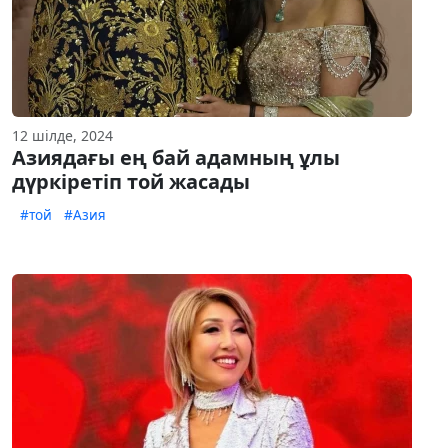
12 шілде, 2024
Азиядағы ең бай адамның ұлы
дүркіретіп той жасады
#той
#Азия