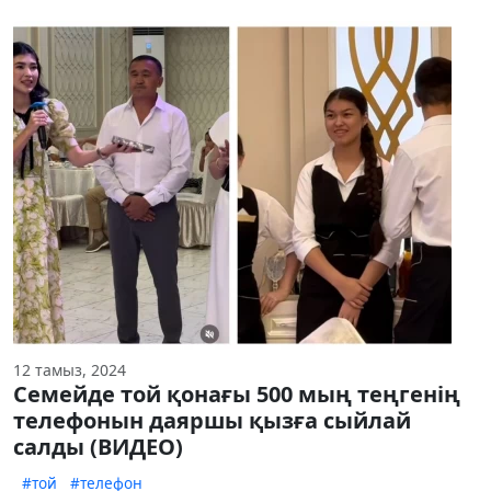
12 тамыз, 2024
Семейде той қонағы 500 мың теңгенің
телефонын даяршы қызға сыйлай
салды (ВИДЕО)
#той
#телефон