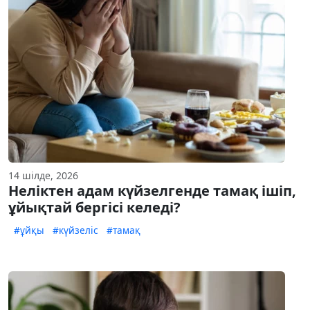
14 шілде, 2026
Неліктен адам күйзелгенде тамақ ішіп,
ұйықтай бергісі келеді?
#ұйқы
#күйзеліс
#тамақ