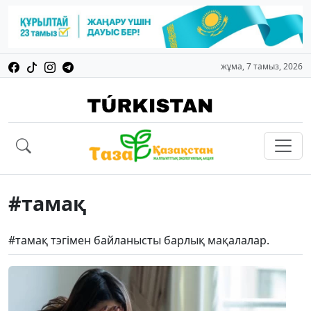
жұма, 7 тамыз, 2026
#тамақ
#тамақ тэгімен байланысты барлық мақалалар.