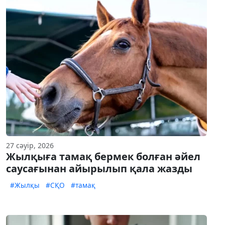
27 сәуір, 2026
Жылқыға тамақ бермек болған әйел
саусағынан айырылып қала жазды
#Жылқы
#СҚО
#тамақ