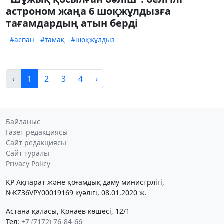
астроном жаңа 6 шоқжұлдызға
тағамдардың атын берді
#аспан
#тамақ
#шоқжұлдыз
‹
1
2
3
4
›
Байланыс
Газет редакциясы
Сайт редакциясы
Сайт туралы
Privacy Policy
ҚР Ақпарат және қоғамдық даму министрлігі,
№KZ36VPY00019169 куәлігі, 08.01.2020 ж.
Астана қаласы, Қонаев көшесі, 12/1
Тел:
+7 (7172) 76-84-66