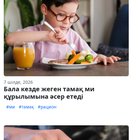
7 шілде, 2026
Бала кезде жеген тамақ ми
құрылымына әсер етеді
#ми
#тамақ
#рацион