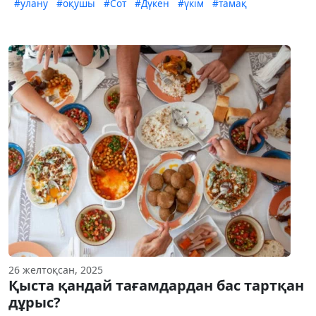
#улану
#оқушы
#Сот
#Дүкен
#үкім
#тамақ
26 желтоқсан, 2025
Қыста қандай тағамдардан бас тартқан
дұрыс?