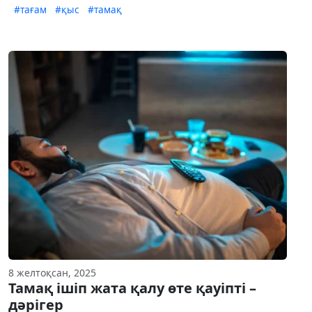
#тағам
#қыс
#тамақ
8 желтоқсан, 2025
Тамақ ішіп жата қалу өте қауіпті –
дәрігер