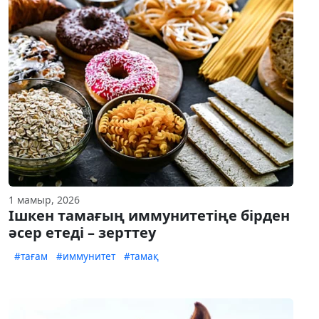
1 мамыр, 2026
Ішкен тамағың иммунитетіңе бірден
әсер етеді – зерттеу
#тағам
#иммунитет
#тамақ