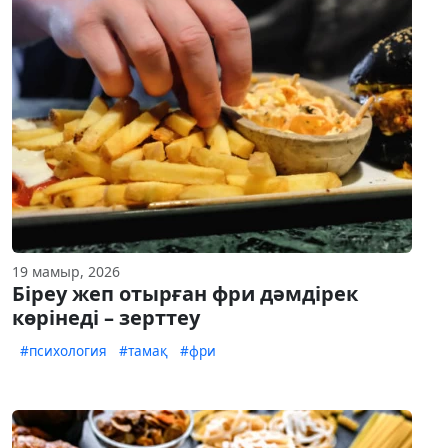
19 мамыр, 2026
Біреу жеп отырған фри дәмдірек
көрінеді – зерттеу
#психология
#тамақ
#фри