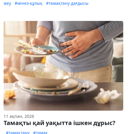
жеу
#мінез-құлық
#тамақтану дағдысы
11 ақпан, 2026
Тамақты қай уақытта ішкен дұрыс?
#тамақтану
#тамақ