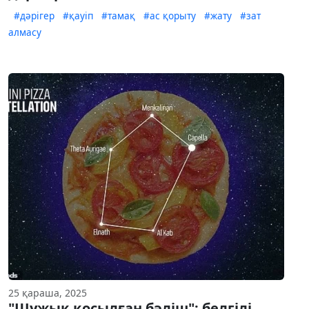
#дәрігер
#қауіп
#тамақ
#ас қорыту
#жату
#зат
алмасу
25 қараша, 2025
"Шұжық қосылған бәліш": белгілі