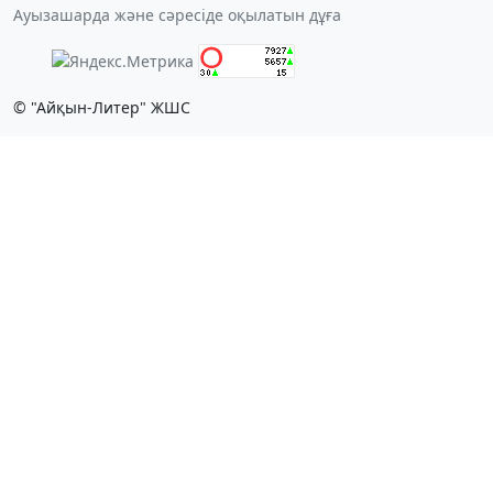
Ауызашарда және сәресіде оқылатын дұға
© "Айқын-Литер" ЖШС