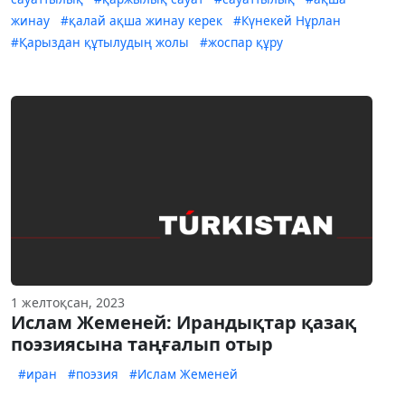
жинау
#қалай ақша жинау керек
#Күнекей Нұрлан
#Қарыздан құтылудың жолы
#жоспар құру
1 желтоқсан, 2023
Ислам Жеменей: Ирандықтар қазақ
поэзиясына таңғалып отыр
#иран
#поэзия
#Ислам Жеменей