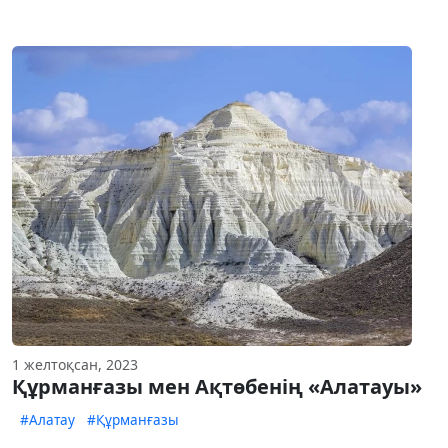
1 желтоқсан, 2023
Құрманғазы мен Ақтөбенің «Алатауы»
#Алатау
#Құрманғазы