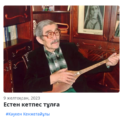
9 желтоқсан, 2023
Естен кетпес тұлға
#Кәукен Кенжетайұлы