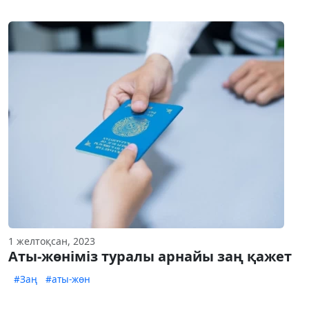
1 желтоқсан, 2023
Аты-жөніміз туралы арнайы заң қажет
#Заң
#аты-жөн