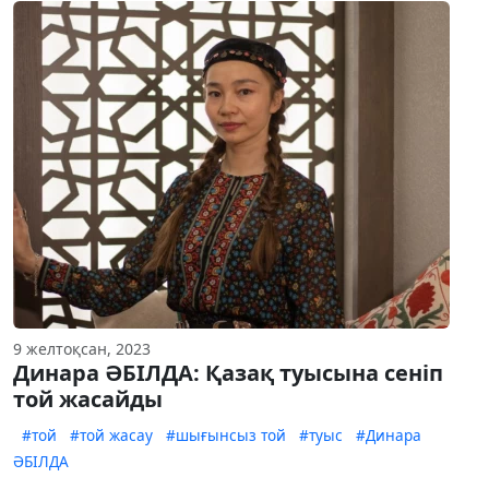
9 желтоқсан, 2023
Динара ӘБІЛДА: Қазақ туысына сеніп
той жасайды
#той
#той жасау
#шығынсыз той
#туыс
#Динара
ӘБІЛДА