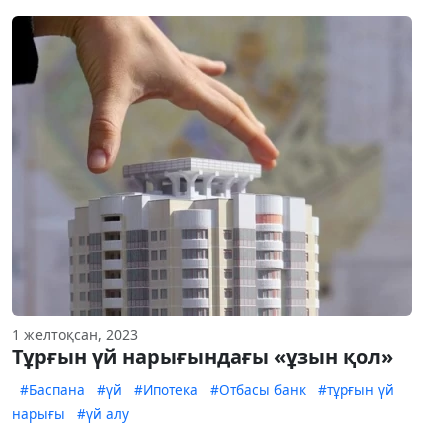
1 желтоқсан, 2023
Тұрғын үй нарығындағы «ұзын қол»
#Баспана
#үй
#Ипотека
#Отбасы банк
#тұрғын үй
нарығы
#үй алу