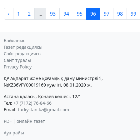
‹
1
2
...
93
94
95
96
97
98
99
Байланыс
Газет редакциясы
Сайт редакциясы
Сайт туралы
Privacy Policy
ҚР Ақпарат және қоғамдық даму министрлігі,
№KZ36VPY00019169 куәлігі, 08.01.2020 ж.
Астана қаласы, Қонаев көшесі, 12/1
Тел:
+7 (7172) 76-84-66
Email:
turkystan.kz@gmail.com
PDF | онлайн газет
Ауа райы