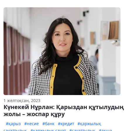
1 желтоқсан, 2023
Күнекей Нұрлан: Қарыздан құтылудың
жолы – жоспар құру
#қарыз
#несие
#банк
#кредит
#қаржылық
сауаттылық
#қаржылық сауат
#сауаттылық
#ақша