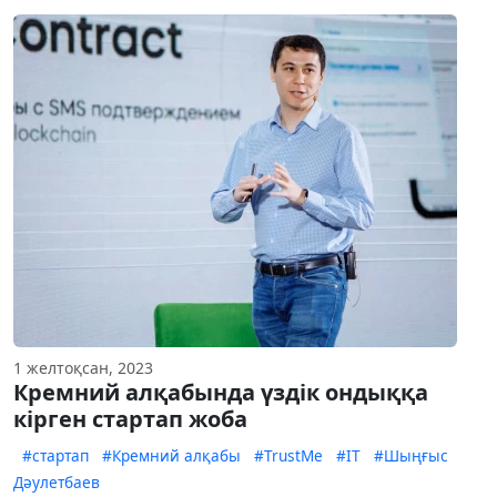
1 желтоқсан, 2023
Кремний алқабында үздік ондыққа
кірген стартап жоба
#стартап
#Кремний алқабы
#TrustMe
#ІТ
#Шыңғыс
Дәулетбаев