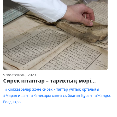
9 желтоқсан, 2023
Сирек кітаптар – тарихтың мөрі...
#Қолжазбалар және сирек кітаптар ұлттық ор­талығы
#Марал ишан
#Кенесары ханға сыйлаған Құра­н
#Жандос
Болдықов