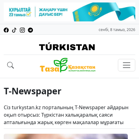
сенбі, 8 тамыз, 2026
T-Newspaper
Сіз turkystan.kz порталының T-Newspaper айдарын
оқып отырсыз: Түркістан халықаралық саяси
апталығында жарық көрген мақалалар мұрағаты