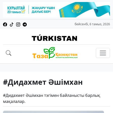
бейсенбі, 6 тамыз, 2026
#Дидахмет Әшімхан
#Дидахмет Әшімхан тэгімен байланысты барлық
мақалалар.