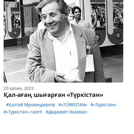
20 қазан, 2023
Қал-ағаң шығарған «Түркістан»
#Қалтай Мұхамед­жанов
#«TÚRKISTAN»
#«Түркістан»
#«Түркістан» газеті
#Дидахмет Әшімхан