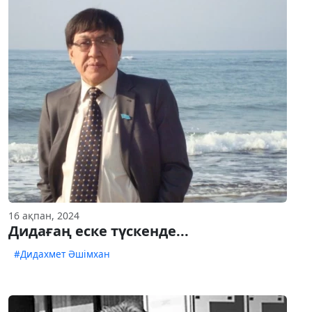
16 ақпан, 2024
Дидағаң еске түскенде...
#Дидахмет Әшімхан