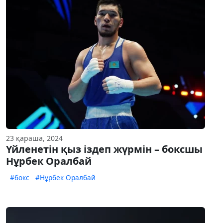
23 қараша, 2024
Үйленетін қыз іздеп жүрмін – боксшы
Нұрбек Оралбай
#бокс
#Нұрбек Оралбай