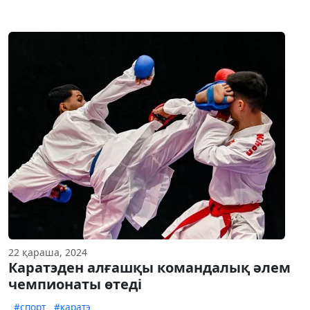
22 қараша, 2024
Каратэден алғашқы командалық әлем
чемпионаты өтеді
#спорт
#каратэ