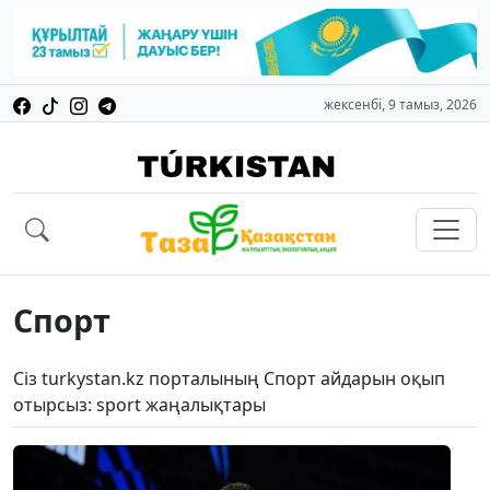
жексенбі, 9 тамыз, 2026
Спорт
Сіз turkystan.kz порталының Спорт айдарын оқып
отырсыз: sport жаңалықтары