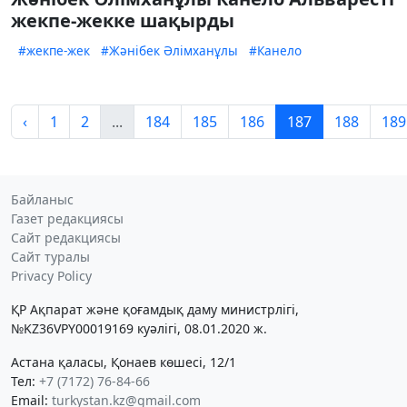
жекпе-жекке шақырды
#жекпе-жек
#Жәнібек Әлімханұлы
#Канело
‹
1
2
...
184
185
186
187
188
189
Байланыс
Газет редакциясы
Сайт редакциясы
Сайт туралы
Privacy Policy
ҚР Ақпарат және қоғамдық даму министрлігі,
№KZ36VPY00019169 куәлігі, 08.01.2020 ж.
Астана қаласы, Қонаев көшесі, 12/1
Тел:
+7 (7172) 76-84-66
Email:
turkystan.kz@gmail.com