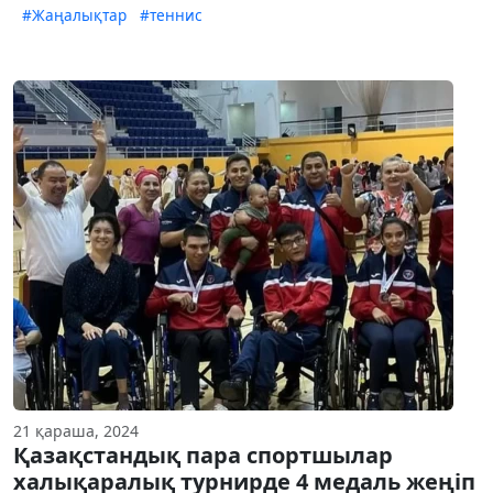
#Жаңалықтар
#теннис
21 қараша, 2024
Қазақстандық пара спортшылар
халықаралық турнирде 4 медаль жеңіп