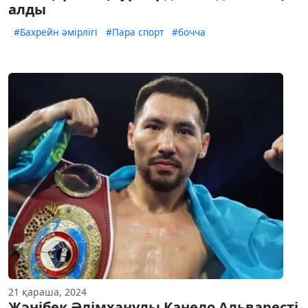
алды
#Бахрейн әмірлігі
#Пара спорт
#бочча
21 қараша, 2024
Жәнібек Әлімханұлы Канело Альваресті