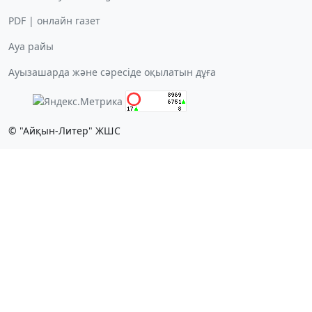
PDF | онлайн газет
Ауа райы
Ауызашарда және сәресіде оқылатын дұға
© "Айқын-Литер" ЖШС