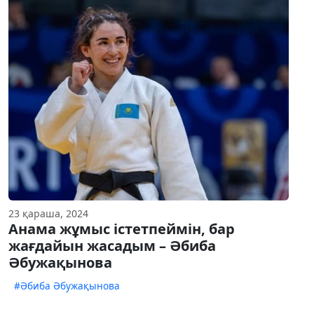
23 қараша, 2024
Анама жұмыс істетпеймін, бар
жағдайын жасадым – Әбиба
Әбужақынова
#Әбиба Әбужақынова