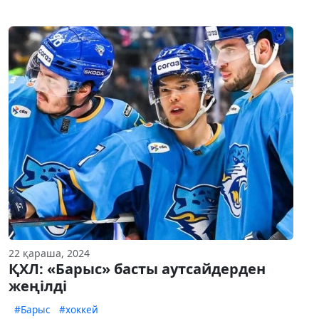
22 қараша, 2024
ҚХЛ: «Барыс» басты аутсайдерден
жеңілді
#Барыс
#хоккей