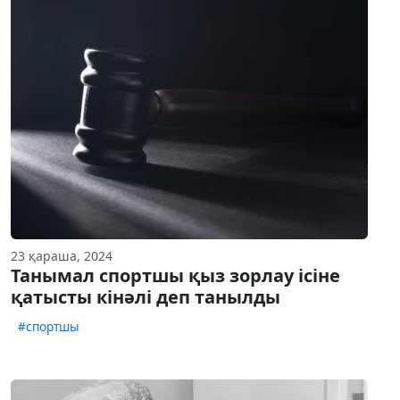
23 қараша, 2024
Танымал спортшы қыз зорлау ісіне
қатысты кінәлі деп танылды
#спортшы