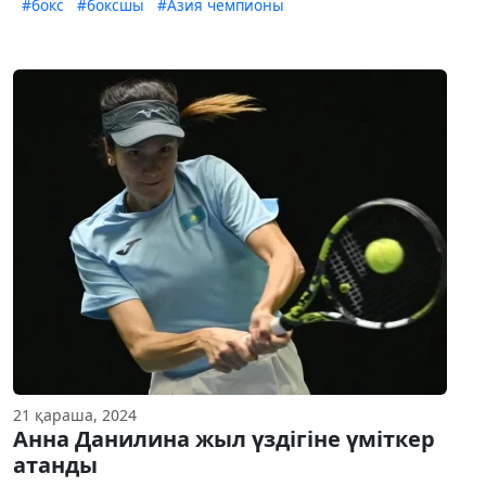
#бокс
#боксшы
#Азия чемпионы
21 қараша, 2024
Анна Данилина жыл үздігіне үміткер
атанды