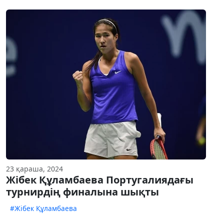
23 қараша, 2024
Жібек Құламбаева Португалиядағы
турнирдің финалына шықты
#Жібек Құламбаева