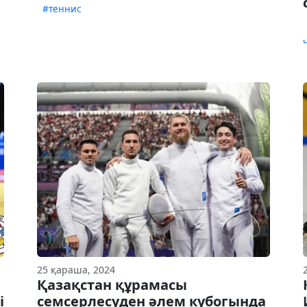
#теннис
25 қараша, 2024
Қазақстан құрамасы
і
семсерлесуден әлем кубогында