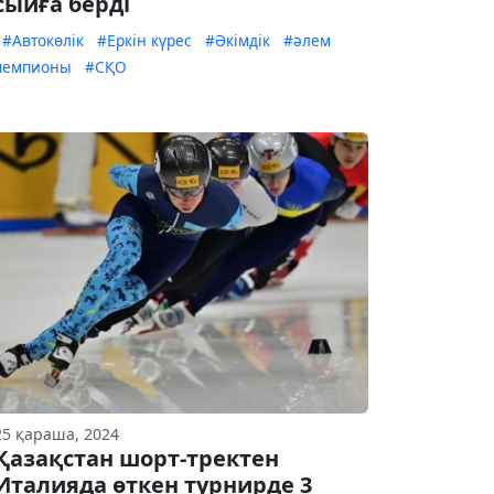
сыйға берді
#Автокөлік
#Еркін күрес
#Әкімдік
#әлем
чемпионы
#СҚО
25 қараша, 2024
Қазақстан шорт-тректен
Италияда өткен турнирде 3