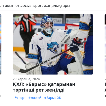
рын оқып отырсыз: sport жаңалықтары
29 қараша, 2024
ҚХЛ: «Барыс» қатарынан
төртінші рет жеңілді
і
#спорт
#хоккей
#Барыс ХК