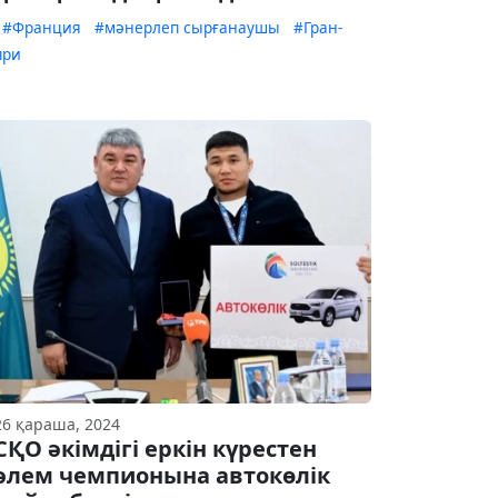
#Франция
#мәнерлеп сырғанаушы
#Гран-
при
26 қараша, 2024
СҚО әкімдігі еркін күрестен
әлем чемпионына автокөлік