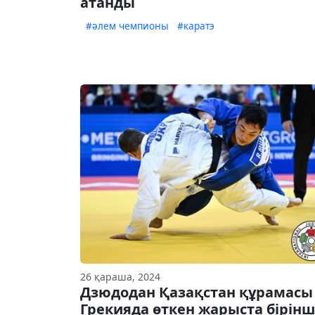
атанды
#әлем чемпионы
#каратэ
26 қараша, 2024
Дзюдодан Қазақстан құрамасы
Грекияда өткен жарыста бірінш