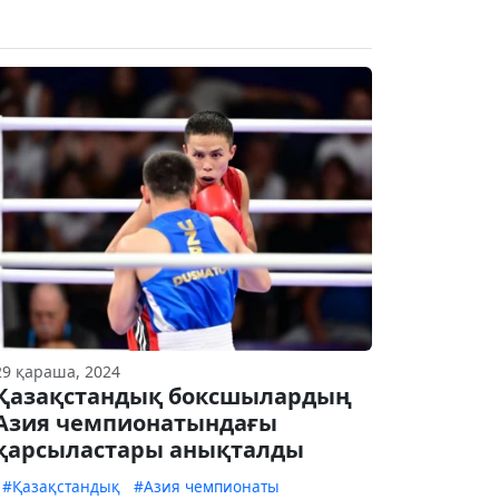
29 қараша, 2024
Қазақстандық боксшылардың
Азия чемпионатындағы
қарсыластары анықталды
#Қазақстандық
#Азия чемпионаты