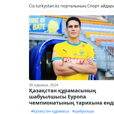
Сіз turkystan.kz порталының Спорт айда
30 қараша, 2024
Қазақстан құрамасының
шабуылшысы Еуропа
чемпионатының тарихына енд
#Қазақстан құрамасы
#шабуылшы