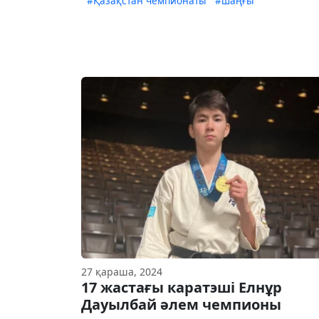
#Қазақстан чемпионаты
#шаңғы
27 қараша, 2024
17 жастағы каратэші Елнұр
Дауылбай әлем чемпионы