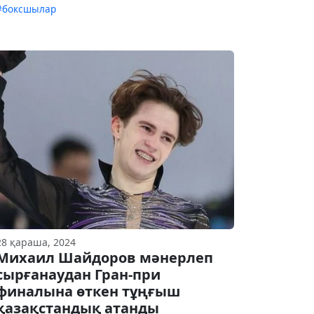
#боксшылар
28 қараша, 2024
Михаил Шайдоров мәнерлеп
сырғанаудан Гран-при
финалына өткен тұңғыш
қазақстандық атанды