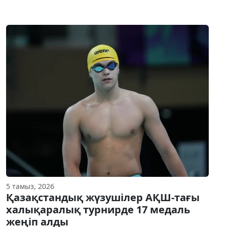
5 тамыз, 2026
Қазақстандық жүзушілер АҚШ-тағы
халықаралық турнирде 17 медаль
жеңіп алды