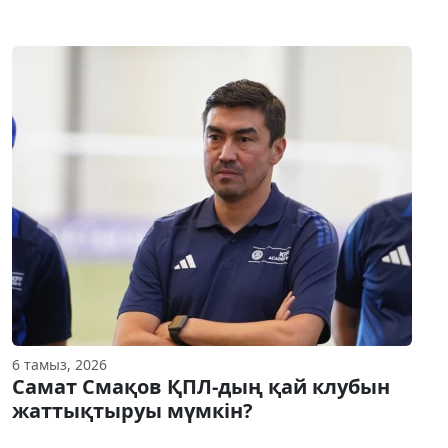
6 тамыз, 2026
Самат Смақов ҚПЛ-дың қай клубын
жаттықтыруы мүмкін?