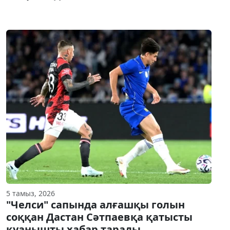
5 тамыз, 2026
"Челси" сапында алғашқы голын
соққан Дастан Сәтпаевқа қатысты
қуанышты хабар тарады