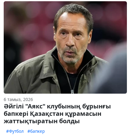
6 тамыз, 2026
Әйгілі "Аякс" клубының бұрынғы
бапкері Қазақстан құрамасын
жаттықтыратын болды
#Футбол
#бапкер