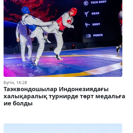
Бүгін, 16:28
Таэквондошылар Индонезиядағы
халықаралық турнирде төрт медальға
ие болды