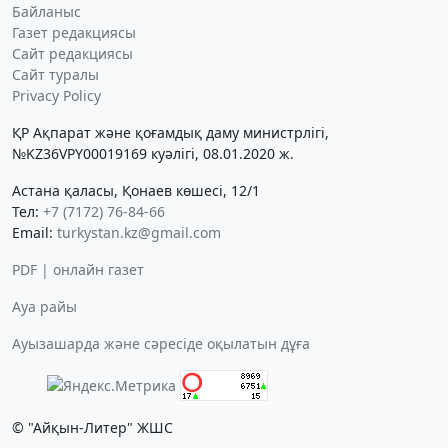
Байланыс
Газет редакциясы
Сайт редакциясы
Сайт туралы
Privacy Policy
ҚР Ақпарат және қоғамдық даму министрлігі,
№KZ36VPY00019169 куәлігі, 08.01.2020 ж.
Астана қаласы, Қонаев көшесі, 12/1
Тел:
+7 (7172) 76-84-66
Email:
turkystan.kz@gmail.com
PDF | онлайн газет
Ауа райы
Ауызашарда және сәресіде оқылатын дұға
© "Айқын-Литер" ЖШС