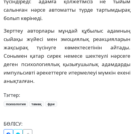
түсіндіреді: адамға қолжетімсіз не тыйым
салынған нәрсе автоматты түрде тартымдырақ
болып көрінеді.
Зерттеу авторлары мұндай құбылыс адамның
сыйақы жүйесі мен эмоциялық реакцияларын
жақсырақ түсінуге көмектесетінін айтады.
Сонымен қатар сирек немесе шектеулі нәрсеге
деген психологиялық қызығушылық адамдарды
импульсивті әрекеттерге итермелеуі мүмкін екені
анықталған.
Тэгтер:
психология
тамақ
фри
БӨЛІСУ: