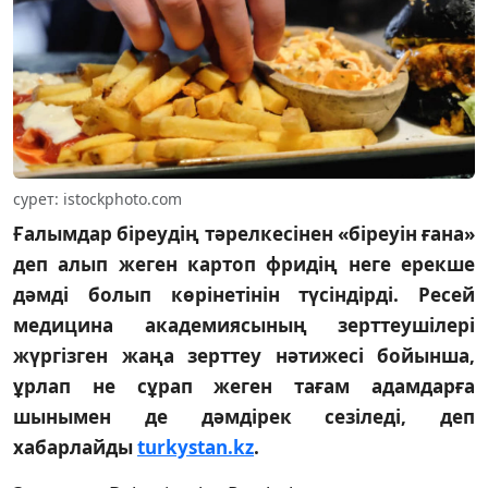
сурет: istockphoto.com
Ғалымдар біреудің тәрелкесінен «біреуін ғана»
деп алып жеген картоп фридің неге ерекше
дәмді болып көрінетінін түсіндірді. Ресей
медицина академиясының зерттеушілері
жүргізген жаңа зерттеу нәтижесі бойынша,
ұрлап не сұрап жеген тағам адамдарға
шынымен де дәмдірек сезіледі, деп
хабарлайды
turkystan.kz
.