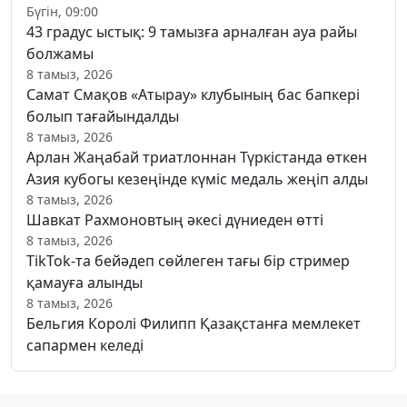
Бүгін, 09:00
43 градус ыстық: 9 тамызға арналған ауа райы
болжамы
8 тамыз, 2026
Самат Смақов «Атырау» клубының бас бапкері
болып тағайындалды
8 тамыз, 2026
Арлан Жаңабай триатлоннан Түркістанда өткен
Азия кубогы кезеңінде күміс медаль жеңіп алды
8 тамыз, 2026
Шавкат Рахмоновтың әкесі дүниеден өтті
8 тамыз, 2026
TikTok-та бейәдеп сөйлеген тағы бір стример
қамауға алынды
8 тамыз, 2026
Бельгия Королі Филипп Қазақстанға мемлекет
сапармен келеді