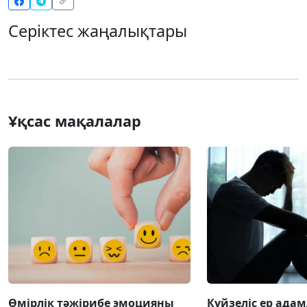
Серіктес жаңалықтары
Ұқсас мақалалар
Өмірлік тәжірибе эмоцияны
Күйзеліс ер ада