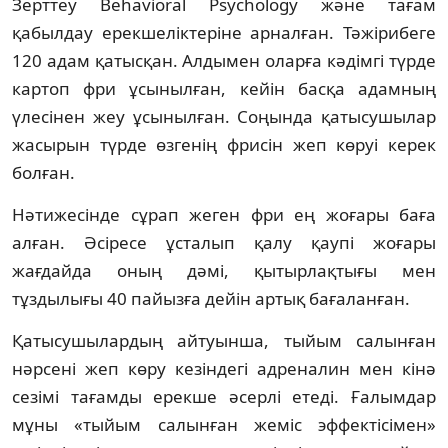
Зерттеу Behavioral Psychology және тағам
қабылдау ерекшеліктеріне арналған. Тәжірибеге
120 адам қатысқан. Алдымен оларға кәдімгі түрде
картоп фри ұсынылған, кейін басқа адамның
үлесінен жеу ұсынылған. Соңында қатысушылар
жасырын түрде өзгенің фрисін жеп көруі керек
болған.
Нәтижесінде сұрап жеген фри ең жоғары баға
алған. Әсіресе ұсталып қалу қаупі жоғары
жағдайда оның дәмі, қытырлақтығы мен
тұздылығы 40 пайызға дейін артық бағаланған.
Қатысушылардың айтуынша, тыйым салынған
нәрсені жеп көру кезіндегі адреналин мен кінә
сезімі тағамды ерекше әсерлі етеді. Ғалымдар
мұны «тыйым салынған жеміс эффектісімен»