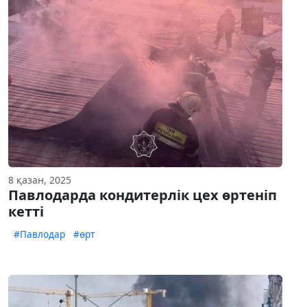
8 қазан, 2025
Павлодарда кондитерлік цех өртеніп
кетті
#Павлодар
#өрт