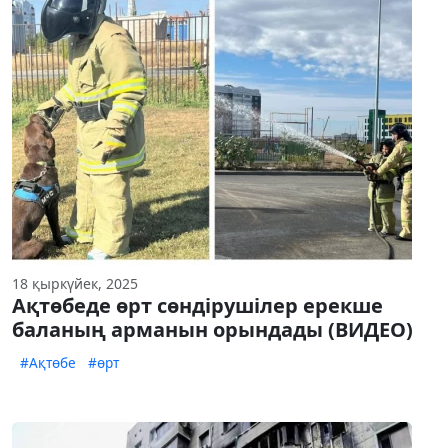
18 қыркүйек, 2025
Ақтөбеде өрт сөндірушілер ерекше
баланың арманын орындады (ВИДЕО)
#Ақтөбе
#өрт