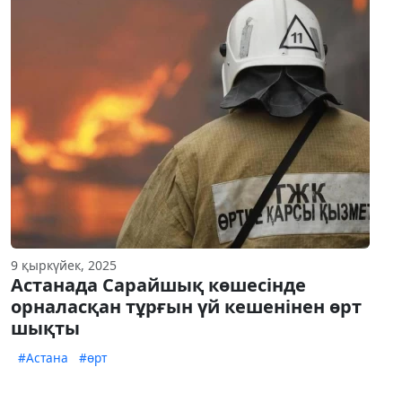
9 қыркүйек, 2025
Астанада Сарайшық көшесінде
орналасқан тұрғын үй кешенінен өрт
шықты
#Астана
#өрт