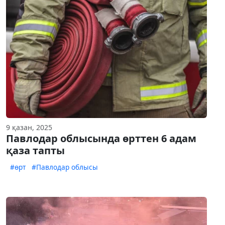
9 қазан, 2025
Павлодар облысында өрттен 6 адам
қаза тапты
#өрт
#Павлодар облысы