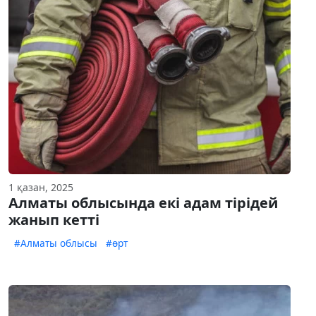
1 қазан, 2025
Алматы облысында екі адам тірідей
жанып кетті
#Алматы облысы
#өрт