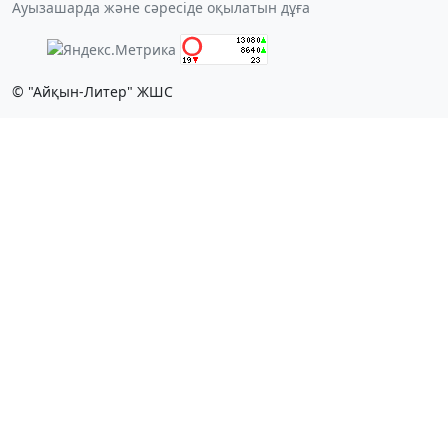
Ауызашарда және сәресіде оқылатын дұға
© "Айқын-Литер" ЖШС