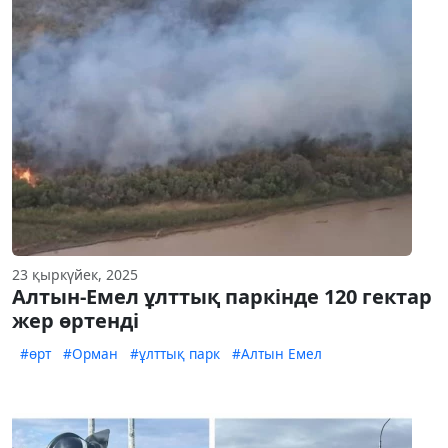
23 қыркүйек, 2025
Алтын-Емел ұлттық паркінде 120 гектар
жер өртенді
#өрт
#Орман
#ұлттық парк
#Алтын Емел