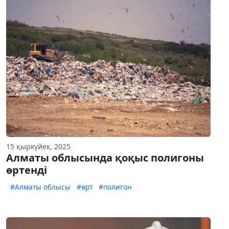
15 қыркүйек, 2025
Алматы облысында қоқыс полигоны
өртенді
#Алматы облысы
#өрт
#полигон