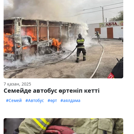
7 қазан, 2025
Семейде автобус өртеніп кетті
#Семей
#Автобус
#өрт
#аялдама