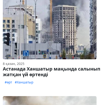
8 қазан, 2025
Астанада Ханшатыр маңында салынып
жатқан үй өртенді
#өрт
#Ханшатыр