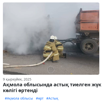
9 қыркүйек, 2025
Ақмола облысында астық тиелген жүк
көлігі өртенді
#Ақмола облысы
#өрт
#Астық