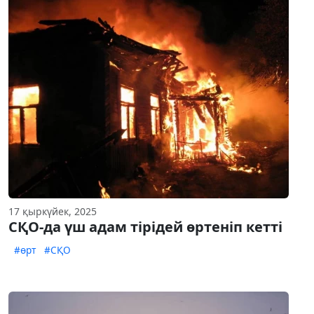
17 қыркүйек, 2025
СҚО-да үш адам тірідей өртеніп кетті
#өрт
#СҚО