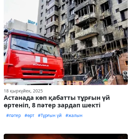
18 қыркүйек, 2025
Астанада көп қабатты тұрғын үй
өртеніп, 8 пәтер зардап шекті
#пәтер
#өрт
#Тұрғын үй
#жалын