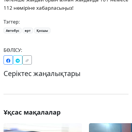
112 нөміріне хабарласыңыз!
Тэгтер:
Автобус
өрт
Қосшы
БӨЛІСУ:
Серіктес жаңалықтары
Ұқсас мақалалар