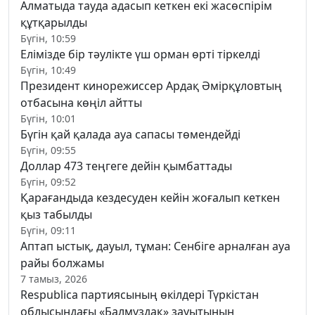
Алматыда тауда адасып кеткен екі жасөспірім
құтқарылды
Бүгін, 10:59
Елімізде бір тәулікте үш орман өрті тіркелді
Бүгін, 10:49
Президент кинорежиссер Ардақ Әмірқұловтың
отбасына көңіл айтты
Бүгін, 10:01
Бүгін қай қалада ауа сапасы төмендейді
Бүгін, 09:55
Доллар 473 теңгеге дейін қымбаттады
Бүгін, 09:52
Қарағандыда кездесуден кейін жоғалып кеткен
қыз табылды
Бүгін, 09:11
Аптап ыстық, дауыл, тұман: Сенбіге арналған ауа
райы болжамы
7 тамыз, 2026
Respublica партиясының өкілдері Түркістан
облысындағы «Балмұздақ» зауытының