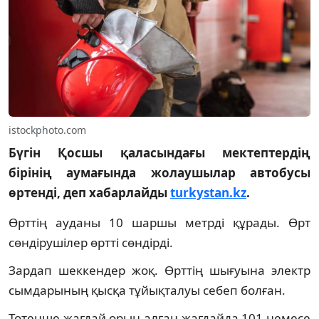
istockphoto.com
Бүгін Қосшы қаласындағы мектептердің
бірінің аумағында жолаушылар автобусы
өртенді, деп хабарлайды
turkystan.kz
.
Өрттің ауданы 10 шаршы метрді құрады. Өрт
сөндірушілер өртті сөндірді.
Зардап шеккендер жоқ. Өрттің шығуына электр
сымдарының қысқа тұйықталуы себеп болған.
Төтенше жағдай орын алған жағдайда 101 немесе