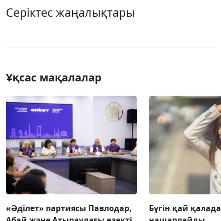
Серіктес жаңалықтары
Ұқсас мақалалар
«Әділет» партиясы Павлодар,
Бүгін қай қалада
Абай және Атыраудағы өзекті
нашарлайды