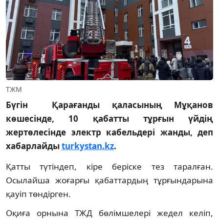
ТЖМ
Бүгін Қарағанды қаласының Мұқанов
көшесінде, 10 қабатты тұрғын үйдің
жертөлесінде электр кабельдері жанды, деп
хабарлайды
turkystan.kz
.
Қатты түтіндеп, кіре беріске тез таралған.
Осылайша жоғарғы қабаттардың тұрғындарына
қауіп төндірген.
Оқиға орнына ТЖД бөлімшелері жедел келіп,