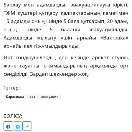
барлау мен адамдарды эвакуациялауға кірісті.
ТЖМ күштері құтқару қалпақтарының көмегімен
15 адамды оның ішінде 5 бала құтқарып, 20 адам,
оның ішінде 5 баланы эвакуациялады.
Адамдарды жылыту үшін арнайы «Вахтовка»
арнайы көлігі жұмылдырылды.
Өрт сөндірушілердің дер кезінде әрекет етуінің
және сауатты іс-қимылдарының арқасында өрт
сөндірілді. Зардап шеккендер жоқ.
Тэгтер:
Қарағанды
өрт
эвакуация
БӨЛІСУ: