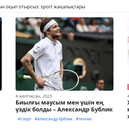
рын оқып отырсыз: sport жаңалықтары
4 желтоқсан, 2023
Биылғы маусым мен үшін ең
үздік болды – Александр Бублик
#спорт
#Александр Бублик
#теннис