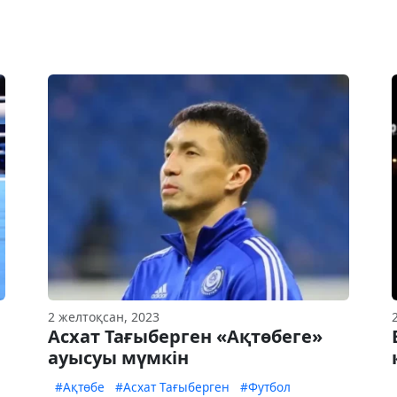
2 желтоқсан, 2023
Асхат Тағыберген «Ақтөбеге»
ауысуы мүмкін
#Ақтөбе
#Асхат Тағыберген
#Футбол