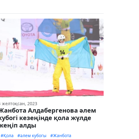
4 желтоқсан, 2023
Жанбота Алдабергенова әлем
кубогі кезеңінде қола жүлде
жеңіп алды
#Қола
#әлем кубогы
#Жанбота