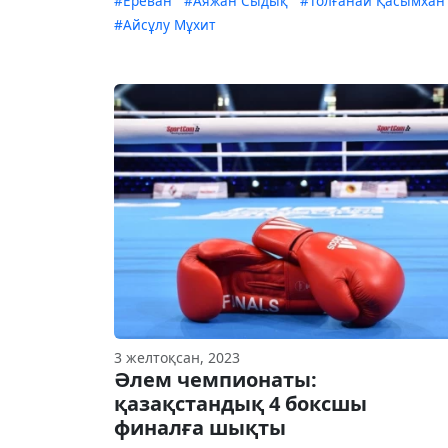
#Ереван
#Аяжан Сыдық
#Толғанай Қасымхан
#Айсұлу Мұхит
3 желтоқсан, 2023
Әлем чемпионаты:
қазақстандық 4 боксшы
финалға шықты