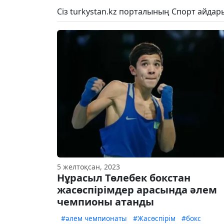
Сіз turkystan.kz порталының Спорт айда
5 желтоқсан, 2023
Нұрасыл Төлебек бокстан
жасөспірімдер арасында әлем
чемпионы атанды
#әлем чемпионаты
#Жасөспірім
#бокс