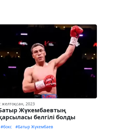
2 желтоқсан, 2023
Батыр Жүкембаевтың
қарсыласы белгілі болды
#бокс
#Батыр Жүкембаев