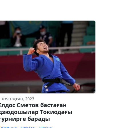
1 желтоқсан, 2023
Елдос Сметов бастаған
дзюдошылар Токиодағы
турнирге барады