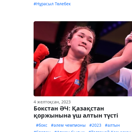
#Нұрасыл Төлебек
4 желтоқсан, 2023
Бокстан ӘЧ: Қазақстан
қоржынына үш алтын түсті
#бокс
#әлем чемпионы
#2023
#алтын