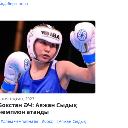
Алдабергенова
3 желтоқсан, 2023
Бокстан ӘЧ: Аяжан Сыдық
чемпион атанды
#әлем чемпионаты
#бокс
#Аяжан Сыдық