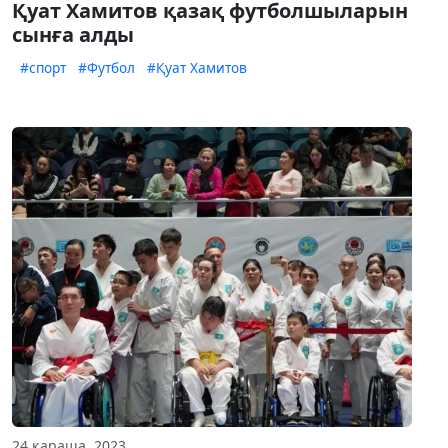
Қуат Хамитов қазақ футболшыларын
сынға алды
#спорт
#Футбол
#Қуат Хамитов
24 қараша, 2023