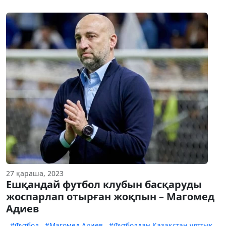
27 қараша, 2023
Ешқандай футбол клубын басқаруды
жоспарлап отырған жоқпын – Магомед
Адиев
#Футбол
#Магомед Адиев
#Футболдан Қазақстан ұлттық