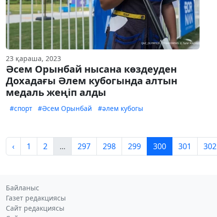
23 қараша, 2023
Әсем Орынбай нысана көздеуден
Дохадағы Әлем кубогында алтын
медаль жеңіп алды
#спорт
#Әсем Орынбай
#әлем кубогы
‹
1
2
...
297
298
299
300
301
302
Байланыс
Газет редакциясы
Сайт редакциясы