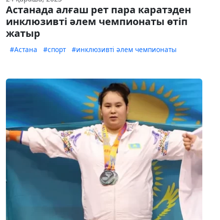
Астанада алғаш рет пара каратэден
инклюзивті әлем чемпионаты өтіп
жатыр
#Астана
#спорт
#инклюзивті әлем чемпионаты