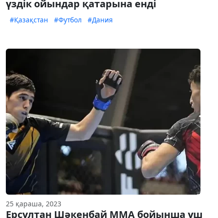
үздік ойындар қатарына енді
#Қазақстан
#Футбол
#Дания
25 қараша, 2023
Ерсұлтан Шәкенбай ММА бойынша үш