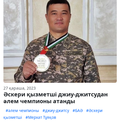
27 қараша, 2023
Әскери қызметші джиу-джитсудан
әлем чемпионы атанды
#әлем чемпионы
#джиу-джитсу
#БАӘ
#Әскери
қызметші
#Мерхат Тұяқов