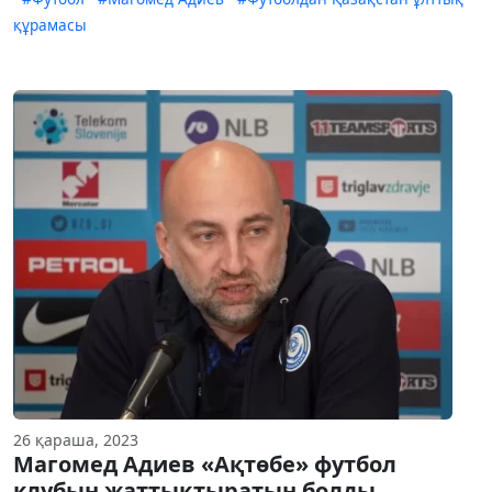
құрамасы
26 қараша, 2023
Магомед Адиев «Ақтөбе» футбол
клубын жаттықтыратын болды