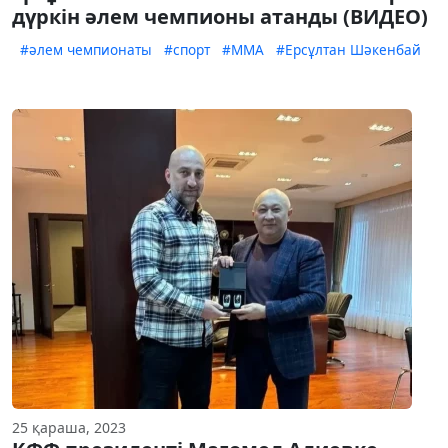
дүркін әлем чемпионы атанды (ВИДЕО)
#әлем чемпионаты
#спорт
#ММА
#Ерсұлтан Шәкенбай
25 қараша, 2023