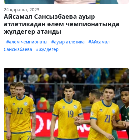
24 қараша, 2023
Айсамал Сансызбаева ауыр
атлетикадан әлем чемпионатында
жүлдегер атанды
#әлем чемпионаты
#ауыр атлетика
#Айсамал
Сансызбаева
#жүлдегер