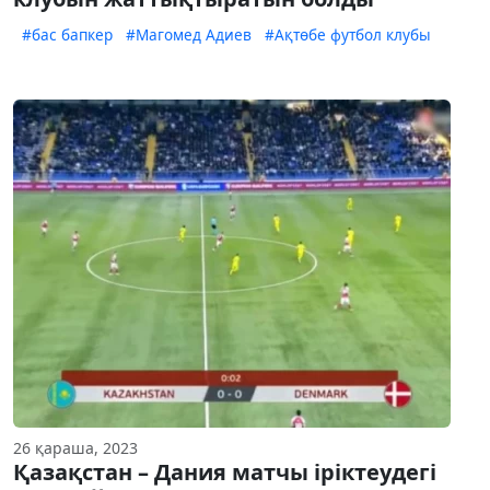
#бас бапкер
#Магомед Адиев
#Ақтөбе футбол клубы
26 қараша, 2023
Қазақстан – Дания матчы іріктеудегі