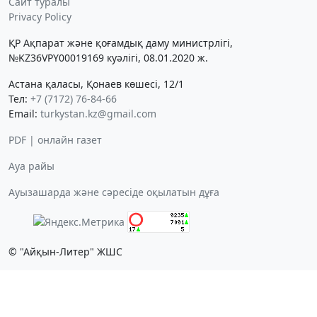
Сайт туралы
Privacy Policy
ҚР Ақпарат және қоғамдық даму министрлігі,
№KZ36VPY00019169 куәлігі, 08.01.2020 ж.
Астана қаласы, Қонаев көшесі, 12/1
Тел:
+7 (7172) 76-84-66
Email:
turkystan.kz@gmail.com
PDF | онлайн газет
Ауа райы
Ауызашарда және сәресіде оқылатын дұға
© "Айқын-Литер" ЖШС