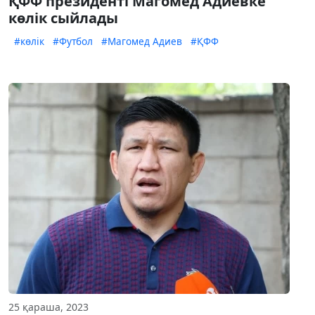
ҚФФ президенті Магомед Адиевке
көлік сыйлады
#көлік
#Футбол
#Магомед Адиев
#ҚФФ
25 қараша, 2023