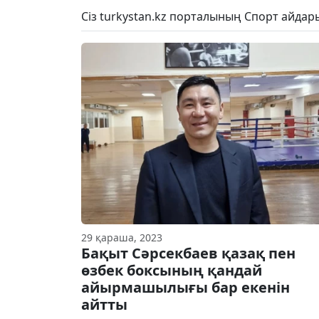
Сіз turkystan.kz порталының Спорт айда
29 қараша, 2023
Бақыт Сәрсекбаев қазақ пен
өзбек боксының қандай
айырмашылығы бар екенін
айтты