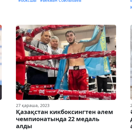
#боксшы
#Бекман Сойлыбаев
27 қараша, 2023
Қазақстан кикбоксингтен әлем
чемпионатында 22 медаль
алды