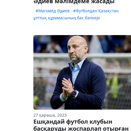
Әдиев мәлімдеме жасады
#Магомед Әдиев
#Футболдан Қазақстан
ұлттық құрамасының бас бапкері
27 қараша, 2023
Ешқандай футбол клубын
басқаруды жоспарлап отырған