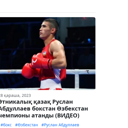
28 қараша, 2023
Этникалық қазақ Руслан
Абдуллаев бокстан Өзбекстан
чемпионы атанды (ВИДЕО)
#бокс
#Өзбекстан
#Руслан Абдуллаев