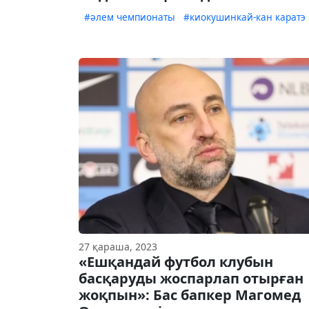
#әлем чемпионаты
#киокушинкай-кан каратэ
27 қараша, 2023
«Ешқандай футбол клубын
басқаруды жоспарлап отырған
жоқпын»: Бас бапкер Магомед