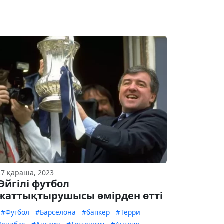
27 қараша, 2023
Әйгілі футбол
жаттықтырушысы өмірден өтті
#Футбол
#Барселона
#бапкер
#Терри