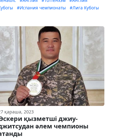
Венаблс
#Англия
#Тоттенхэм
#Англия
Кубогы
#Испания чемпионаты
#Лига Кубогы
27 қараша, 2023
Әскери қызметші джиу-
джитсудан әлем чемпионы
атанды