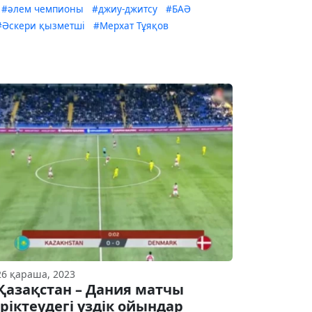
#әлем чемпионы
#джиу-джитсу
#БАӘ
#Әскери қызметші
#Мерхат Тұяқов
26 қараша, 2023
Қазақстан – Дания матчы
іріктеудегі үздік ойындар