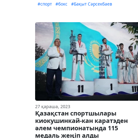
#спорт
#бокс
#Бақыт Сәрсекбаев
27 қараша, 2023
Қазақстан спортшылары
киокушинкай-кан каратэден
әлем чемпионатында 115
медаль жеңіп алды