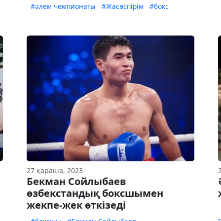
#әлем чемпионаты
#Жасөспірім
#бокс
27 қараша, 2023
Бекман Сойлыбаев
өзбекстандық боксшымен
жекпе-жек өткізеді