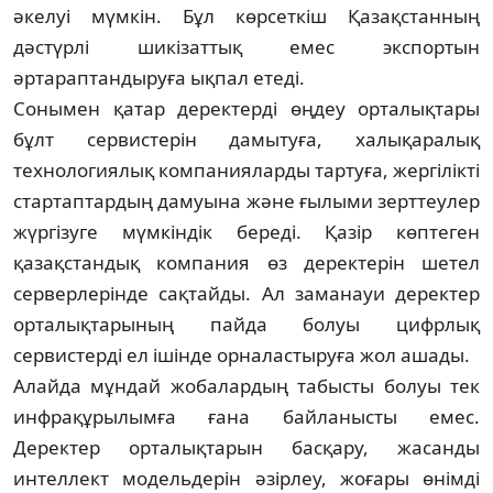
әкелуі мүмкін. Бұл көрсеткіш Қазақстанның
дәстүрлі шикізаттық емес экспортын
әртараптандыруға ықпал етеді.
Сонымен қатар деректерді өңдеу орта­лықтары
бұлт сервистерін дамытуға, халық­аралық
технологиялық компанияларды тартуға, жергілікті
стартаптардың дамуына және ғылыми зерттеулер
жүргізуге мүмкіндік береді. Қазір көптеген
қазақстандық компания өз деректерін шетел
серверлерінде сақтайды. Ал заманауи деректер
орталық­тарының пайда болуы цифрлық
сервистерді ел ішінде орналастыруға жол ашады.
Алайда мұндай жобалардың табысты болуы тек
инфрақұрылымға ғана байлан­ысты емес.
Деректер орталықтарын басқару, жасанды
интеллект модельдерін әзірлеу, жоғары өнімді