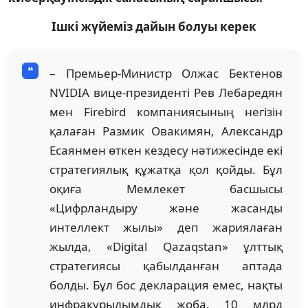
Ішкі жүйеміз дайын болуы керек
– Премьер-Министр Олжас Бектенов
NVIDIA вице-президенті Рев Лебаредян
мен Firebird компаниясының негізін
қалаған Размик Овакимян, Александр
Есаянмен өткен кездесу нәтижесінде екі
стратегиялық құжатқа қол қойды. Бұл
оқиға Мемлекет басшысы
«Цифрландыру және жасанды
интеллект жылы» деп жариялаған
жылда, «Digital Qazaqstan» ұлттық
стратегиясы қабылданған аптада
болды. Бұл бос декларация емес, нақты
инфрақұрылымдық жоба. 10 млрд