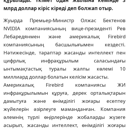
құрылады. Үкімет одан жылына кемінде 3
млрд доллар кіріс кіреді деп болжап отыр.
Жуырда Премьер-Министр Олжас Бектенов
NVIDIA компаниясының вице-пре­зиденті Рев
Лебаредянмен және амери­калық Firebird
компаниясының басшылығымен кездесті.
Нәтижесінде, тараптар жасанды интеллект пен
цифрлық инфрақұрылым саласындағы
ынтымақтастық туралы жалпы көлемі 10
миллиард доллар болатын келісім жасасты.
Америкалық Firebird компаниясы ЖИ
инфрақұрылымын құруға, дерек орталық­тарын
дамытуға және өнімділігі жоғары есептеу
жүйелерін әзірлеуге маманданған. Компания
әлемнің түрлі өңірлерінде жоба­ларды жүзеге
асырып, жасанды интеллект, өнімділігі жоғары