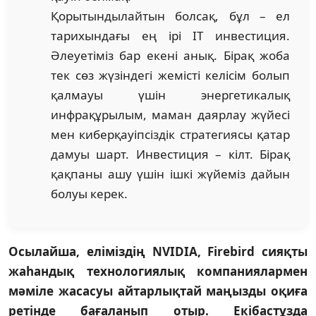
Қорытындылайтын болсақ, бұл – ел
тарихындағы ең ірі IT инвестиция.
Әлеуетіміз бар екені анық. Бірақ жоба
тек сөз жүзіндегі жемісті келісім болып
қалмауы үшін энергетикалық
инфрақұрылым, маман даярлау жүйесі
мен киберқауіпсіздік стратегиясы қатар
дамуы шарт. Инвестиция – кілт. Бірақ
қақпаны ашу үшін ішкі жүйеміз дайын
болуы керек.
Осылайша, еліміздің NVIDIA, Firebird сияқты
жаһандық технологиялық компаниялармен
мәміле жасасуы айтарлықтай маңызды оқиға
ретінде бағаланып отыр. Екібастұзда