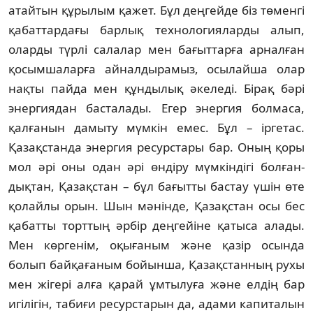
атайтын құрылым қажет. Бұл деңгейде біз төменгі
қабаттардағы барлық техно­логияларды алып,
оларды түрлі сала­лар мен бағыттарға арналған
қосымшаларға айнал­дырамыз, осылайша олар
нақты пайда мен құндылық әкеледі. Бірақ бәрі
энергиядан басталады. Егер энергия болмаса,
қалғанын дамыту мүмкін емес. Бұл – іргетас.
Қазақ­стан­да энергия ресурстары бар. Оның қоры
мол әрі оны одан әрі өндіру мүмкіндігі бол­ған­
дықтан, Қазақстан – бұл бағытты бастау үшін өте
қолайлы орын. Шын мәнінде, Қазақстан осы бес
қабатты торттың әрбір дең­гейіне қатыса алады.
Мен көргенім, оқығаным және қазір осында
болып байқағаным бойынша, Қазақстанның рухы
мен жігері алға қарай ұмтылуға және елдің бар
игілігін, табиғи ресурстарын да, адами капиталын