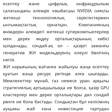
есептеу және цифрлық инфрақұрылым
саласындағы әлемдік көшбасшы NVIDIA сияқты
жетекші тех­нологиялық серіктестермен
ынтымақтастық орнатқан. Компанияның
өнімдерін әлемдегі жетекші суперкомпьютерлер
мен дерек өңдеу орталықтарының көбісі
қолданады, сондай-ақ ол – қазіргі заманғы
генератив ЖИ модельдерінің елеулі бөлігінің
негізі.
ЖИ нарығының жаһанға жайылуы жаңа есептеу
қуатын жаңа ресурс ретінде алға шығарды.
Мемлекеттер мұнай, газ немесе уран арқылы
стратегиялық артықшылыққа ие болса, қазір GPU
кластерлер мен дерек орталықтары дәл сондай
рөлге ие бола бастады. Сондықтан бұл келісімнің
ауқымы жай ғана инвестиция тартудан