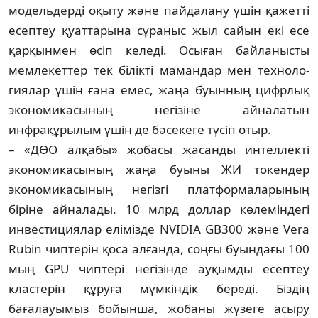
модельдерді оқыту және пайдалану үшін қажетті
есептеу қуат­тарына сұраныс жыл сайын екі есе
қарқын­мен өсіп келеді. Осыған байланысты
мемле­кеттер тек білікті мамандар мен техноло­
гия­лар үшін ғана емес, жаңа буынның цифрлық
экономикасының негізіне айналатын
инфрақұрылым үшін де бәсекеге түсіп отыр.
– «ДӨО алқабы» жобасы жасанды интел­лекті
экономикасының жаңа буыны ЖИ токендер
экономикасының негізгі платфор­маларының
біріне айналады. 10 млрд доллар көлеміндегі
инвестициялар елімізде NVIDIA GB300 және Vera
Rubin чиптерін қоса алған­да, соңғы буындағы 100
мың GPU чип­тері негізінде ауқымды есептеу
кластерін құруға мүмкіндік береді. Біздің
бағалауымыз бойынша, жобаны жүзеге асыру