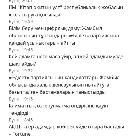
Бүгін, 20:01
ІІМ "Кітап оқитын ұлт" республикалық жобасын
іске асыруға қосылды
Бүгін, 19:59
Білім беру мен цифрлық даму: Жамбыл
облысының тұрғындары «Әділет» партиясына
қандай ұсыныстарын айтты
Бүгін, 19:45
Кей адамға неге маса үйір, ал кей адамды мүлде
шақпайды?
Бүгін, 19:32
«Әділет» партиясының кандидаттары Жамбыл
облысында халық денсаулығын нығайтуға
бағытталған бастамаларын таныстырды
Бүгін, 19:15
Климаттың өзгеруі матча өндірісіне қауіп
төндірді
Бүгін, 18:45
АҚШ-та ер адамдар көбірек үйде отыра бастады
– Fortune