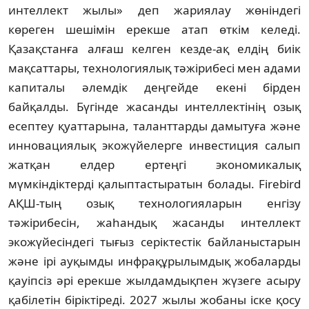
интеллект жылы» деп жариялау жөніндегі
көреген шешімін ерекше атап өткім келеді.
Қазақстанға алғаш келген кезде-ақ елдің биік
мақсаттары, технологиялық тәжірибесі мен адами
капиталы әлемдік деңгейде екені бірден
байқалды. Бүгінде жасанды интеллек­тінің озық
есептеу қуаттарына, таланттарды дамытуға және
инновациялық экожүйелерге инвестиция салып
жатқан елдер ертеңгі эко­номикалық
мүмкіндіктерді қалыптас­тыратын болады. Firebird
АҚШ-тың озық тех­но­логияларын енгізу
тәжірибесін, жаһан­дық жасанды интеллект
экожүйесіндегі тығыз серіктестік байланыстарын
және ірі ауқымды инфрақұрылымдық жобаларды
қауіпсіз әрі ерекше жылдамдықпен жүзеге асыру
қабілетін біріктіреді. 2027 жылы жобаны іске қосу