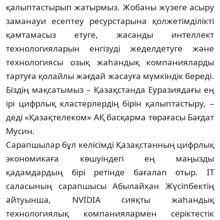
қалыптастырып жатырмыз. Жобаны жүзеге асыру
заманауи есептеу ресурстарына қолжетімділікті
қамтамасыз етуге, жасанды интеллект
технологияларын енгізуді жеделдетуге және
технологиясы озық жаһандық компанияларды
тартуға қолайлы жағдай жасауға мүмкіндік береді.
Біздің мақсатымыз – Қазақстанда Еуразия­дағы ең
ірі цифрлық кластерлердің бірін қалыптастыру, –
деді «Қазақтелеком» АҚ басқарма төрағасы Бағдат
Мусин.
Сарапшылар бұл келісімді Қазақстанның цифрлық
экономикаға көшуіндегі ең маңызды
қадамдардың бірі ретінде бағалап отыр. IT
саласының сарапшысы Абылайхан Жүсіпбектің
айтуынша, NVIDIA сияқты жаһандық
технологиялық компаниялармен серіктестік