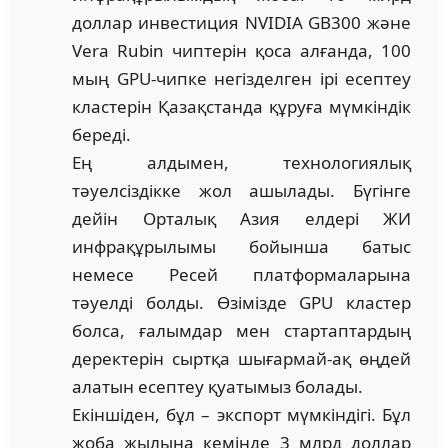
доллар инвестиция NVIDIA GB300 және
Vera Rubin чиптерін қоса алғанда, 100
мың GPU-чипке негізделген ірі есептеу
кластерін Қазақстанда құруға мүмкіндік
береді.
Ең алдымен, технологиялық
тәуелсіздікке жол ашылады. Бүгінге
дейін Орталық Азия елдері ЖИ
инфрақұрылымы бойынша батыс
немесе Ресей платформаларына
тәуелді болды. Өзімізде GPU кластер
болса, ғалымдар мен стартаптардың
деректерін сыртқа шығармай-ақ өңдей
алатын есептеу қуатымыз болады.
Екіншіден, бұл – экспорт мүмкіндігі. Бұл
жоба жылына кемінде 3 млрд доллар