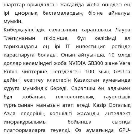
шарттар орындалған жағдайда жоба өңірдегі ең
ірі цифрлық бастамалардың біріне айналуы
мүмкін.
Киберқауіпсіздік саласының сарапшысы Лаура
Тлепинаның пікірінше, бұл келісімді ел
тарихындағы ең ірі IT инвестиция ретінде
қарастыруға болады. Оның айтуынша, 10 млрд
доллар көлеміндегі жоба NVIDIA GB300 және Vera
Rubin чиптеріне негізделген 100 мың GPU-ға
дейінгі есептеу кластерін Қазақ­стан аумағында
құруға мүмкіндік береді. Сарапшы ең алдымен
бұл жобаның техноло­гиялық тәуелсіздік
тұрғысынан маңызын атап өтеді. Қазір Орталық
Азия елдерінің көпшілігі жасанды интеллект
инфрақұ­рылымы бойынша сыртқы
платформаларға тәуелді. Өз аумағында GPU-