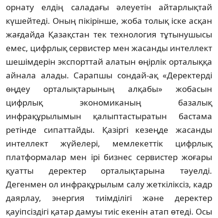
орнату елдің саладағы әлеуетін айтарлықтай
күшейтеді. Оның пікірінше, жоба толық іске асқан
жағдайда Қазақстан тек технология тұтынушысы
емес, цифрлық сервистер мен жасанды интеллект
шешім­дерін экспорттай алатын өңірлік орталыққа
айнала алады. Сарапшы сондай-ақ «Дерек­терді
өңдеу орталықтарының алқабы» жоба­сын
цифрлық экономиканың базалық
инфрақұрылымын қалыптастыратын баста­ма
ретінде сипаттайды. Қазіргі кезеңде жасанды
интеллект жүйелері, мемлекеттік цифрлық
платформалар мен ірі бизнес сервистер жоғары
қуатты деректер орталық­тарына тәуелді.
Дегенмен ол инфрақұрылым салу жеткіліксіз, кадр
даярлау, энергия тиімділігі және деректер
қауіпсіздігі қатар дамуы тиіс екенін атап өтеді. Осы