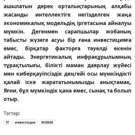
ашылатын дерек орталықтарының алқабы
жасанды интеллектіге негізделген жаңа
экономикалық модельдің іргетасына айналуы
мүмкін. Дегенмен сарапшылар жобаның
табысты жүзеге асуы бір ғана инвестицияға
емес, бірқатар факторға тәуелді екенін
айтады. Энергетикалық инфрақұрылымның
тұрақтылығы, білікті маман даярлау жүйесі
мен киберқауіпсіздік деңгейі осы мүмкіндікті
қалай іске жарататынымызды анықтамақ.
Яғни, бұл мүмкіндік қана емес, сынақ та болып
отыр.
Тэгтер:
IT
инвестиция
NVIDIA