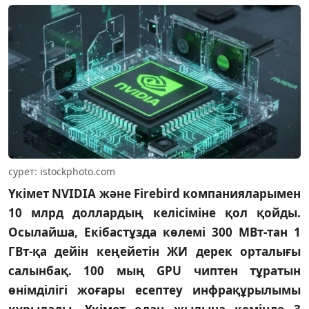
сурет: istockphoto.com
Үкімет NVIDIA және Firebird компанияларымен
10 млрд доллардың келісіміне қол қойды.
Осылайша, Екібастұзда көлемі 300 МВт-тан 1
ГВт-қа дейін кеңейетін ЖИ дерек орталығы
салынбақ. 100 мың GPU чиптен тұратын
өнімділігі жоғары есептеу инфрақұрылымы