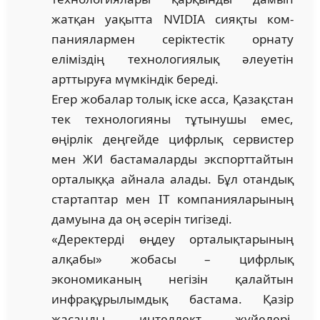
жатқан уақытта NVIDIA сияқты ком­
пания­л­армен серіктестік орнату
еліміздің технологиялық әлеуетін
арттыруға мүмкіндік береді.
Егер жобалар толық іске асса, Қазақстан
тек тех­нологияны тұтынушы емес,
өңірлік деңгейде цифрлық сервистер
мен ЖИ бастамаларды экспорттайтын
орта­лық­қа айнала алады. Бұл отандық
стартаптар мен IT компанияларының
дамуына да оң әсерін тигізеді.
«Деректерді өңдеу орталықтарының
алқабы» жобасы – цифрлық
экономиканың негізін қалайтын
инфрақұрылымдық бастама. Қазір
жасанды интеллект жүйелері,