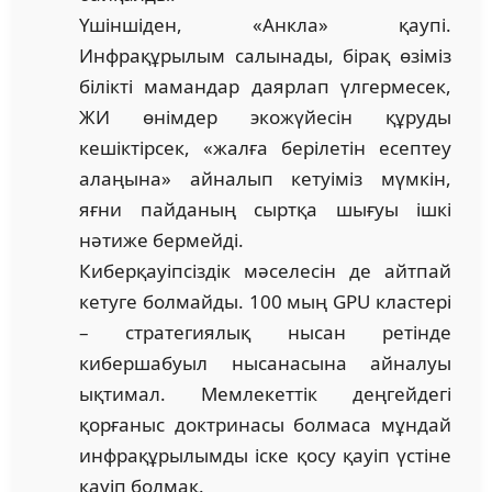
Үшіншіден, «Анкла» қаупі.
Инфрақұрылым салынады, бірақ өзіміз
білікті мамандар даярлап үлгермесек,
ЖИ өнімдер экожүйесін құруды
кешіктірсек, «жалға берілетін есептеу
алаңына» айналып кетуіміз мүмкін,
яғни пайданың сыртқа шығуы ішкі
нәтиже бермейді.
Киберқауіпсіздік мәселесін де айтпай
кетуге болмайды. 100 мың GPU кластері
– стратегиялық нысан ретінде
кибершабуыл нысанасына айналуы
ықтимал. Мемлекеттік деңгейдегі
қорғаныс доктринасы болмаса мұндай
инфрақұрылымды іске қосу қауіп үстіне
қауіп болмақ.