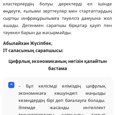
кластерлердің болуы деректерді ел ішінде
өңдеуге, ғылыми зерт­теулер мен стартаптардың
сыртқы инфр­ақұрылымға тәуелсіз дамуына жол
ашады. Дегенмен сарапшы бірқатар қауіп пен
тәуекел барын да жасырмайды.
Абылайхан Жүсіпбек,
IT саласының сарапшысы:
Цифрлық экономиканың негізін қалайтын
бастама
– Бұл келісімді еліміздің цифрлық
экономикаға көшуіндегі маңызды
кезеңдердің бірі деп бағалауға болады.
Әлемде жасанды интеллект
технологиялары қар­қынды дамып