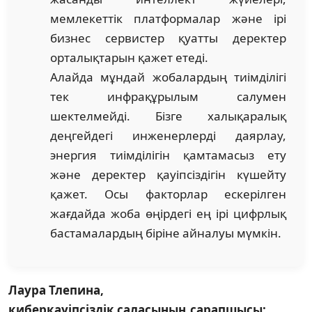
мемлекеттік платформалар және ірі
бизнес сервистер қуатты деректер
орталықтарын қажет етеді.
Алайда мұндай жобалардың тиімділігі
тек инфрақұрылым салумен
шектелмейді. Бізге халықаралық
деңгейдегі инженерлерді даярлау,
энергия тиімділігін қамтамасыз ету
және деректер қауіпсіздігін күшейту
қажет. Осы факторлар ескерілген
жағдайда жоба өңірдегі ең ірі цифрлық
бастамалардың біріне айналуы мүмкін.
Лаура Тлепина,
киберқауіпсіздік саласының сарапшысы: