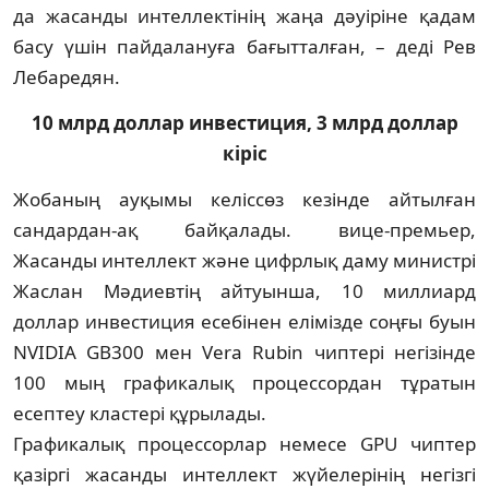
да жасанды интеллектінің жаңа дәуіріне қадам
басу үшін пайдалануға бағытталған, – деді Рев
Лебаредян.
10 млрд доллар инвестиция, 3 млрд доллар
кіріс
Жобаның ауқымы келіссөз кезінде айтылған
сандардан-ақ байқалады. вице-премьер,
Жасанды интеллект және цифрлық даму министрі
Жаслан Мәдиевтің айтуынша, 10 миллиард
доллар инвестиция есебінен елімізде соңғы буын
NVIDIA GB300 мен Vera Rubin чиптері негізінде
100 мың графикалық процессордан тұратын
есептеу кластері құрылады.
Графикалық процессорлар немесе GPU чиптер
қазіргі жасанды интеллект жүйелері­нің негізгі