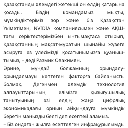
Қазақстанды әлемдегі жетекші он елдің қатарына
қосады. Біздің командамыз мықты,
мүмкіндіктеріміз зор және біз Қазақстан
Үкіметімен, NVIDIA компаниясымен және АҚШ-
тағы серіктес­терімізбен ынтымақтаса отырып,
Қазақстан­ның мақсат-мұратын шынайы жүзеге
асыруға өз үлесімізді қосатынымызға қуан­ыш­
тымыз, – деді Размик Овакимян.
Әрине, мұндай болжамның орындалу-
орындалмауы көптеген факторға байланыс­ты
болмақ. Дегенмен әлемдік технология
алпауыттарының елімізге қызығушылық
танытуының өзі елдің жаңа цифрлық
экономикадағы орнын айқындауға мүмкін­дік
беретін маңызды белгі деп есептей аламыз.
– Біз ондаған жылға есептелген инфра­құрылымды