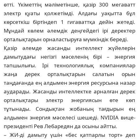
өтті. Үкіметтің мәліметінше, қазір 300 мегаватт
электр қуаты қолжетімді. Алдағы уақытта бұл
көрсеткіш біртіндеп 1 гигаваттқа дейін жетеді.
Мұндай көлем әлемдік деңгейдегі ірі деректер
орталық­тарын орналастыруға мүмкіндік береді.
Қазір әлемде жасанды интеллект жүйе­лерін
дамытудағы негізгі мәселенің бірі – энергия
тапшылығы. Ірі технологиялық компаниялар
жаңа дерек орталықтарын салатын орын
таңдағанда ең алдымен энер­гия ресурсына назар
аударады. Жасанды интеллектке арналған дерек
орталықтары электр энергиясын өте көп
тұтынады. Сондықтан жобаның тағдырын ең
алдымен энергия мәселесі шешеді. NVIDIA вице-
президенті Рев Лебаредян да осыны айтты.
– ЖИ-ді дамыту үшін «бес қатпарлы торт» деп