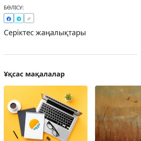
БӨЛІСУ:
Серіктес жаңалықтары
Ұқсас мақалалар