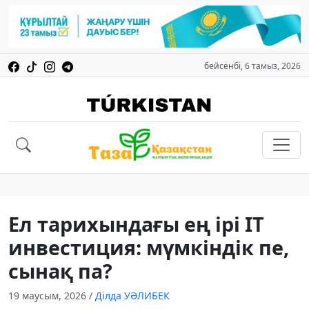
бейсенбі, 6 тамыз, 2026
Ел тарихындағы ең ірі IT
инвестиция: мүмкіндік пе,
сынақ па?
19 маусым, 2026
/
Ділда УӘЛИБЕК