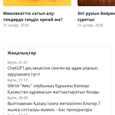
Мемлекеттік сатып алу:
Ұлт рухын бояум
тендерде теңдік орнай ма?
суретші
31 шілде, 2026
31 шілде, 2026
Жаңалықтар
Бүгін, 21:27
ChatGPT-дің кеңесіне сенген ер адам уланып,
ауруханаға түсті
Бүгін, 21:17
Әйгілі "Аякс" клубының бұрынғы бапкері
Қазақстан құрамасын жаттықтыратын болды
Бүгін, 20:20
Вьетнамнан Қазақстанға жеткізілген блогер 7
жылға сотталуы мүмкін – Бас прокуратура