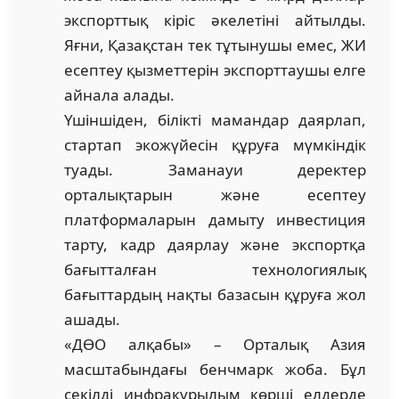
экспорттық кіріс әкелетіні айтылды.
Яғни, Қазақстан тек тұтынушы емес, ЖИ
есептеу қызметтерін экспорттаушы елге
айнала алады.
Үшіншіден, білікті мамандар даярлап,
стартап экожүйесін құруға мүмкіндік
туады. Заманауи деректер
орталықтарын және есептеу
платформаларын дамыту инвестиция
тарту, кадр даярлау және экспортқа
бағытталған технологиялық
бағыттардың нақты базасын құруға жол
ашады.
«ДӨО алқабы» – Орталық Азия
масштабындағы бенчмарк жоба. Бұл
секілді инфрақұрылым көрші елдерде