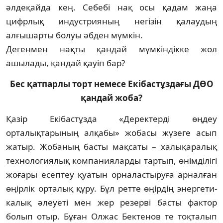
әлдеқайда кең. Себебі нақ осы қадам жаңа
цифрлық индустрияның негізін қалаудың
алғышарты болуы әбден мүмкін.
Дегенмен нақты қандай мүмкіндікке жол
ашылады, қандай қауіп бар?
Бес қатпарлы торт немесе Екібастұздағы ДӨО
қандай жоба?
Қазір Екібастұзда «Деректерді өңдеу
орталықтарының алқабы» жобасы жүзеге асып
жатыр. Жобаның басты мақсаты – халықаралық
технологиялық компания­ларды тартып, өнімділігі
жоғары есептеу қуатын орналастыруға арналған
өңірлік орталық құру. Бұл ретте өңірдің энерге­ти­
калық әлеуеті мен жер резерві басты фактор
болып отыр. Бұған Олжас Бектенов те тоқталып