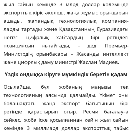
жыл сайын кемінде 3 млрд доллар көлемінде
экспорттық кіріс әкеледі, жаңа жұмыс орындарын
ашады, жаһандық технологиялық компания­
ларды тартады және Қазақстанның Еуразия­дағы
негізгі цифрлық хабтардың бірі ретін­дегі
позициясын нығайтады, – деді Премьер-
Министрдің орынбасары – Жасанды интеллект
және цифрлық даму министрі Жаслан Мадиев.
Үздік ондыққа кіруге мүмкіндік беретін қадам
Осылайша, бұл жобаның маңызы тек
технологияның аясында қалмайды. Үкімет оны
болашақтағы жаңа экспорт бағытының бірі
ретінде қарастырып отыр. Ресми баға­лауға
сәйкес, жоба іске қосылғаннан кейін жыл сайын
кемінде 3 миллиард доллар экс­порттық табыс