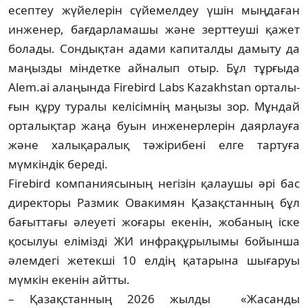
есептеу жүйелерін сүйемелдеу үшін мыңдаған
инженер, бағдарламашы және зерттеуші қажет
болады. Сондықтан адами капиталды дамыту да
маңызды мін­дет­ке айналып отыр. Бұл тұрғыда
Alem.ai алаңында Firebird Labs Kazakhstan орталы­
ғын құру туралы келісімнің маңызы зор. Мұндай
орталықтар жаңа буын инженер­лерін даярлауға
және халықаралық тәжіри­бені елге тартуға
мүмкіндік береді.
Firebird компаниясының негізін қалау­шы әрі бас
директоры Размик Овакимян Қазақстанның бұл
бағыттағы әлеуеті жоғары екенін, жобаның іске
қосылуы елімізді ЖИ инфрақұрылымы бойынша
әлемдегі жетекші 10 елдің қатарына шығаруы
мүмкін екенін айтты.
– Қазақстанның 2026 жылды «Жасанды