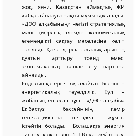
жоқ, яғни, Қазақстан аймақтық ЖИ
хабқа айналуға нақты мүмкіндік алады.
«ДӨО алқабының» негізгі стратегиялық
мәні цифрлық әлемде экономикалық
егемендікті сақтау мәселесіне келіп
тіреледі. Қазір дерек орталықтарының
қуатын арттыру тренд емес,
экономиканың тіршілік ету шартына
айналды.
Енді сын-қатерге тоқталайын. Бірінші –
энергетикалық тәуелділік. Бұл –
жобаның ең осал тұсы. «ДӨО алқабы»
Екібастұз бассейнінің көмір
генерациясына негізделіп жұмыс
істейтін болады. Болашақта энергия
тұтыну қажеттілігі 1 ГВт-қа дейін өсуі