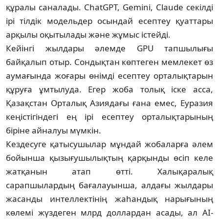
құралы саналады. ChatGPT, Gemini, Claude секілді
ірі тілдік модельдер осындай есептеу қуаттары
арқылы оқытыла­ды және жұмыс істейді.
Кейінгі жылдары әлемде GPU тапшылығы
байқалып отыр. Сондықтан көптеген мемле­кет өз
аумағында жоғары өнімді есептеу орталықтарын
құруға ұмтылуда. Егер жоба толық іске асса,
Қазақстан Орталық Азия­дағы ғана емес, Еуразия
кеңістігіндегі ең ірі есептеу орталықтарының
біріне айналуы мүмкін.
Кездесуге қатысушылар мұндай жоба­ларға әлем
бойынша қызығушылықтың қарқынды өсіп келе
жатқанын атап өтті. Халықаралық
сарапшылардың бағалауынша, алдағы жылдары
жасанды интеллектінің жаһандық нарығының
көлемі жүздеген млрд доллардан асады, ал AI-