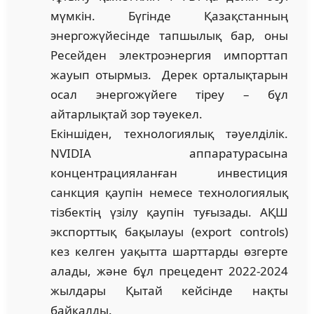
мүмкін. Бүгінде Қазақстанның
энергожүйесінде тапшылық бар, оны
Ресейден электроэнергия импорттап
жауып отырмыз. Дерек орталықтарын
осал энергожүйеге тіреу – бұл
айтарлықтай зор тәуекел.
Екіншіден, технологиялық тәуелділік.
NVIDIA аппаратурасына
концентрацияланған инвестиция
санкция қаупін немесе технологиялық
тізбектің үзілу қаупін туғызады. АҚШ
экспорттық бақылауы (export controls)
кез келген уақытта шарттарды өзгерте
алады, және бұл прецедент 2022-2024
жылдары Қытай кейсінде нақты
байқалды.