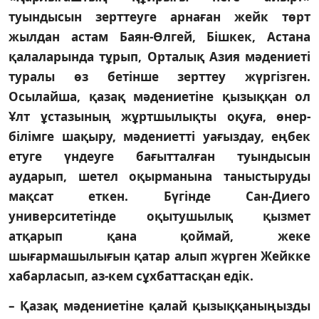
туындысын зерттеуге арнаған жейк төрт
жылдан астам Баян-Өлгей, Бішкек, Астана
қалаларында тұрып, Орталық Азия мәдениеті
туралы өз бетінше зерттеу жүргізген.
Осылайша, қазақ мәдениетіне қызыққан ол
Ұлт ұстазының жұртшылықты оқуға, өнер-
білімге шақыру, мәдениетті уағыздау, еңбек
етуге үндеуге бағытталған туындысын
аударып, шетел оқырманына таныстыруды
мақсат еткен. Бүгінде Сан-Диего
университетінде оқытушылық қызмет
атқарып қана қоймай, жеке
шығармашылығын қатар алып жүрген Жейкке
хабарласып, аз-кем сұхбаттасқан едік.
– Қазақ мәдениетіне қалай қызық­қаныңызды