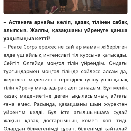
– Астанаға арнайы келіп, қазақ тілі­нен сабақ
алыпсыз. Жалпы, қазақ­ша­ны үйренуге қанша
уақытыңыз кетті?
– Peace Corps ережесіне сай әр маман жі­берілген
елде үш айлық интенсивті тіл кур­сына қатысады.
Сөйтіп Өлгейде моңғол ті­лін үйрендім. Ондағы
тұрғындармен моң­ғол тілінде сөйлесе алсам да,
жергілікті мә­де­ниетті тереңірек түсіну үшін қазақ
тілін үй­рену маңыздырақ деп санадым. Бұл менің
қазақ мәдениетіне деген ықыласымның ай­ғағы
ғана емес. Расында, қазақшаны шын жү­­ректен
үйренгім келді. Бұл істе ағыл­шын­шаға судай
жақын қазақ достарымның кө­мегі көп тиді.
Олардан білмегенімді сұрап, біл­генімді қайталай