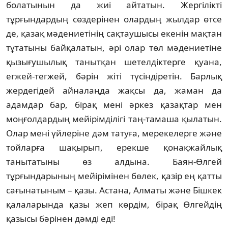
болатынын да жиі айтатын. Жергілікті
тұрғындардың сөздерінен олардың жылдар өтсе
де, қазақ мәдениетінің сақтаушысы екенін мақтан
тұта­тыны байқалатын, әрі олар төл мәде­ние­тіне
қызығушылық танытқан шетелдіктерге қуана,
егжей-тегжей, бәрін жіті түсіндіретін. Барлық
жердегідей айналаңда жақсы да, жаман да
адамдар бар, бірақ мені әркез қа­зақ­тар мен
моңғолдардың мейірімділігі таң-тамаша қылатын.
Олар мені үйлеріне дәм татуға, мерекелерге және
тойларға ша­қы­рып, ерекше қонақжайлық
танытатыны өз алдына. Баян-Өлгей
тұрғындарының мейі­рі­­­мінен бө­лек, қазір ең қатты
сағынатыным – қазы. Аста­на, Алматы және Бішкек
қалаларында қа­зы жеп көрдім, бірақ Өлгейдің
қазысы бәрінен дәмді еді!