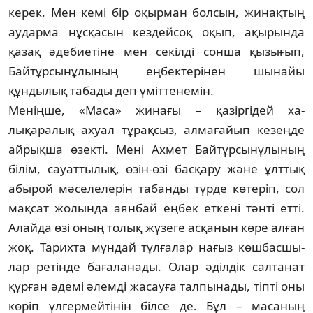
керек. Мен кемі бір оқырман болсын, жи­нақтың
аударма нұсқасын кездейсоқ оқып, ақырында
қазақ әдебиетіне мен секіл­ді сонша қызығып,
Байтұрсынұлының ең­бек­терінен шынайы
құндылық та­бады деп үміт­тенемін.
Меніңше, «Маса» жинағы – қа­зіргідей ха­­­
лықаралық ахуал тұрақсыз, алмағайып ке­зеңде
ай­рықша өзекті. Мені Ахмет Бай­­тұрсынұлының
білім, сауат­­тылық, өзін-өзі басқару және ұлттық
абырой мәселе­лерін та­банды түрде көтеріп, сол
мақсат жолында аян­бай еңбек еткені тәнті етті.
Алайда өзі оның толық жүзеге асқанын көре алған
жоқ. Тарихта мұндай тұлғалар нағыз көшбас­шы­
лар ре­тінде бағаланады. Олар әділдік салта­нат
құрған әдемі әлемді жасауға тал­пынады, тіп­ті оны
көріп үлгермейтінін білсе де. Бұл – ма­саның