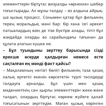
элементтерін біртұтас визуалды «өрнекке» шебер
тоғыс­тыра­ды. Ал мұны талдау – өз алдына айрық­
ша қызық процесс. Сонымен қатар бұл фи­льм­нің
терең моральдық мәні бар: бір ғана ізгі әрекет
патшалардың өзін де тізе бүктіре алады, тіпті бұл
жағдайда оларды өз са­райын­­дағы тағынан да
құлата алатын күшке ие.
– Бұл туындыны зерттеу барысында сізді
ерекше әсерде қалдырған немесе есте
сақталған ең мәнді факт қайсы?
– Мақаламның негізгі бөлігі фильмнің та­за қазақ
халық ертегісі екенін көрсететін түр­лі тәсілдерді
талдауға арналды. Бұл үшін мен қазақ
мәдениетінің сан қырлы эле­мент­терін жеке-жеке
талдап, олардың біртұтас көр­кем жүйеге қалай
тоғысатынын зерт­те­дім. Маған қызық көрінген