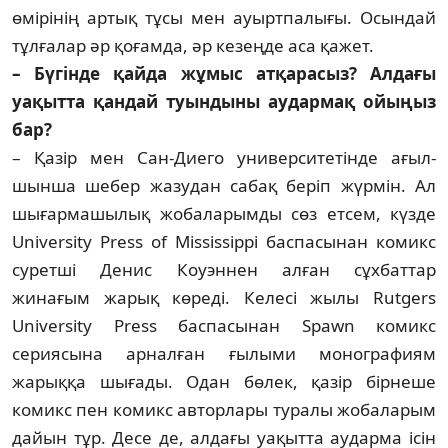
өмірінің артық тұсы мен ауырт­палығы. Осындай
тұлғалар әр қоғамда, әр кезеңде аса қажет.
– Бүгінде қайда жұмыс атқарасыз? Ал­дағы
уақытта қандай туындыны ау­дар­мақ ойыңыз
бар?
– Қазір мен Сан-Диего университетінде ағыл­
шынша шебер жазудан сабақ беріп жүр­мін. Ал
шығармашылық жобаларымды сөз етсем, күзде
University Press of Mississippi бас­па­сынан комикс
суретші Денис Коуэннен ал­ған сұхбаттар
жинағым жарық көреді. Ке­лесі жылы Rutgers
University Press баспа­сы­нан Spawn комикс
сериясына арналған ғы­лыми монографиям
жарыққа шығады. Одан бөлек, қазір бірнеше
комикс пен ко­микс авторлары туралы жобаларым
дайын тұр. Десе де, алдағы уақытта аударма ісін