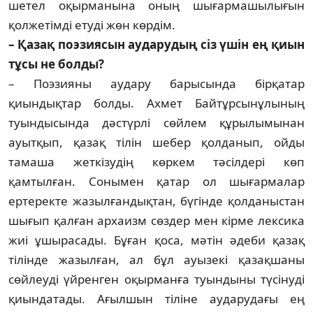
шетел оқырманына оның шығармашылығын
қолжетімді етуді жөн көрдім.
– Қазақ поэзиясын аударудың сіз үшін ең қиын
тұсы не болды?
– Поэзияны аудару барысында бірқатар
қиындықтар болды. Ахмет Байтұрсынұлы­ның
туындысында дәстүрлі сөйлем құры­лы­мынан
ауытқып, қазақ тілін шебер қолданып, ойды
тамаша жеткізудің көркем тәсілдері көп
қамтылған. Сонымен қатар ол шығар­малар
ертеректе жазылғандықтан, бүгінде қолданыстан
шығып қалған архаизм сөздер мен кірме лексика
жиі ұшырасады. Бұған қоса, мәтін әдеби қазақ
тілінде жазыл­ған, ал бұл ауызекі қазақшаны
сөйлеуді үйренген оқыр­манға туындыны түсінуді
қиындатады. Ағыл­шын тіліне аударудағы ең