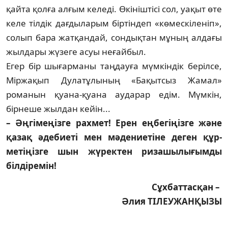
қай­та қолға алғым келеді. Өкініштісі сол, уа­қыт өте
келе тілдік дағдыларым біртіндеп «кө­мескіленіп»,
солып бара жатқандай, сон­дық­тан мұның алдағы
жылдары жүзеге асуы неғайбыл.
Егер бір шығарманы таңдауға мүмкіндік берілсе,
Міржақып Дулатұлының «Ба­қыт­сыз Жамал»
романын қуана-қуана ау­­­дарар едім. Мүмкін,
бірнеше жылдан кейін...
– Әңгімеңізге рахмет! Ерен еңбе­гіңіз­ге және
қазақ әдебиеті мен мәде­ние­тіне деген құр­
метіңізге шын жүрек­тен ризашылығымды
білдіремін!
Сұхбаттасқан –
Әлия ТІЛЕУЖАНҚЫЗЫ