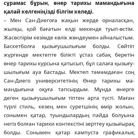
сұрамас бұрын, өнер тари­хы мамандығына
қалай келгеніңізді біл­гім келеді.
– Мен Сан-Диегоға жақын жерде ор­на­лас­қан,
жылқы, қой бағатын елді мекенде туып-өстім.
Жасөспірім кезімде көлік жөн­деу­мен айналыстым.
Баскетболға қызы­ғу­шылығым болды. Сөйтіп
жүргенде мектепте бі­лікті ұстаз сабақ беретін
өнер тарихы кур­сына қатысып, бұл салаға қызығу­
шы­лы­ғым ауа бастады. Мектеп тәмәмдаған соң
Сан-Диего университетінің Өнер тарихы ма­
мандығына оқуға тапсырдым. Мұнда өнер­ге
деген қызығушылығым тіптен арта түс­ті. Маған
түрлі стиль, кезең мен сурет­ші­нің өмір жолын,
сонымен қатар, туын­ды­лар­дың пайда болуына
негіз болған тарихи кон­текстіні зерттеу қызығырақ
болды. Со­ны­мен қатар кампуста графикалық