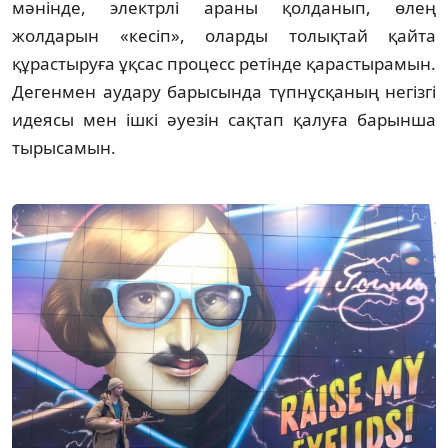
мәнінде, электрлі араны қол­да­нып, өлең
жолдарын «кесіп», оларды толық­тай қайта
құрастыруға ұқсас процесс ретінде қарастырамын.
Дегенмен аудару барысында түпнұсқаның негізгі
идеясы мен ішкі әуезін сақтап қалуға барынша
тырысамын.