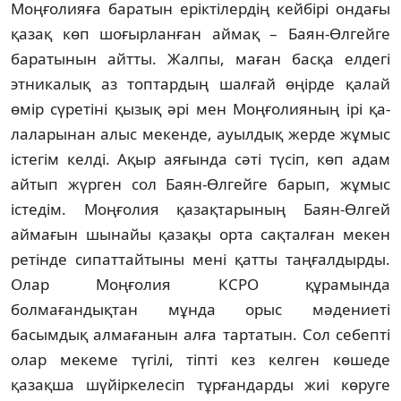
Моңғолияға баратын ерік­тілердің кейбірі ондағы
қазақ көп шо­ғыр­ланған аймақ – Баян-Өлгейге
баратынын айт­ты. Жалпы, маған басқа елдегі
этникалық аз топтардың шалғай өңірде қалай
өмір сүре­тіні қызық әрі мен Моңғолияның ірі қа­
лаларынан алыс мекенде, ауылдық жерде жұмыс
істегім келді. Ақыр аяғында сәті түсіп, көп адам
айтып жүрген сол Баян-Өлгейге ба­рып, жұмыс
істедім. Моңғолия қазақтары­ның Баян-Өлгей
аймағын шынайы қазақы орта сақталған мекен
ретінде сипаттайтыны мені қатты таңғалдырды.
Олар Моңғолия КСРО құрамында
болмағандықтан мұнда орыс мәдениеті
басымдық алмағанын алға тар­татын. Сол себепті
олар мекеме түгілі, тіп­ті кез келген көшеде
қазақша шүйір­ке­ле­сіп тұрғандарды жиі көруге