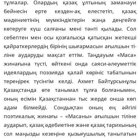
тұлғалар. Олардың қа­зақ ұлтының заманауи
бейнесін ерте кез­ден-ақ елестетіп, қазақ
мәдениетінің мүм­кін­діктерін жаңа деңгейге
көтеруге күш сал­ғаны мені тәнті қылады. Сол
себептен мен осы қозғалысқа қатысқан жетекші
қай­рат­керлердің бірінің шығармасын ағылшын ті­
ліне аударуды мақсат еттім. Таңдауым «Ма­са»
жинағына түсті, өйткені онда саяси-әлеуметтік
идеялардың поэзияда қалай көрі­ніс табатынын
тереңірек түсінгім келді. Ах­мет Байтұрсынұлы
Қазақстанда өте таны­мал тұлға болғанымен,
оның есімін Қазақ­стан­нан тыс жерде онша көп
адам білмейді. Сон­дықтан оның ең әйгілі
поэтикалық жи­нағы – «Масаны» ағылшын тіліне
аударып, қазақ әдебиетіне және қазақ тарихының
сол маңызды кезеңіне қызығушылық танытатын