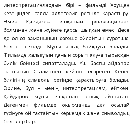
интер­пре­тация­лар­дың бірі – фильмді Хрущев
кезеңіндегі сая­си аллегория ретінде қарастыру.
Әмен Қайдаров ешқашан революционер
болмаған және жүйеге қарсы шыққан емес. Десе
де ол өз заманының өзгеше ойлайтын суретшісі
бол­ған секілді. Мұны анық байқауға болады.
Фильмде халықтың қанын сорып алуға ты­рысқан
билік бейнесі сипатталады. Үш басты ай­даһар
патшасын Сталиннен кейінгі әлсіреген Кеңес
билігінің символы ретінде қарастыруға болады.
Әрине, бұл – менің интерпретациям, өйткені
Қайдаров мұны ешқашан ашық айтпаған.
Дегенмен фильмде оқырманды дәл осы­лай
түсінуге ой тастайтын көркемдік жә­не символдық
белгілер бар.