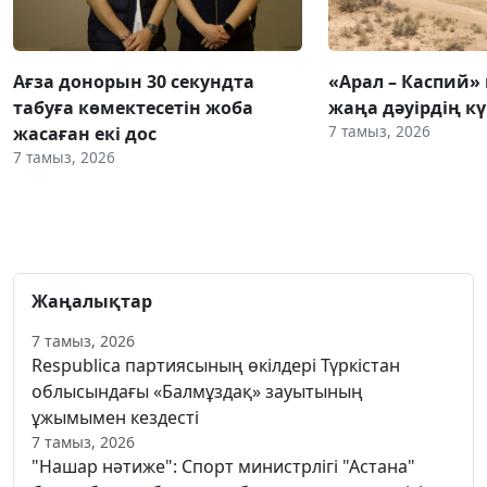
Ағза донорын 30 секундта
«Арал – Каспий» 
табуға көмектесетін жоба
жаңа дәуірдің 
7 тамыз, 2026
жасаған екі дос
7 тамыз, 2026
Жаңалықтар
7 тамыз, 2026
Respublica партиясының өкілдері Түркістан
облысындағы «Балмұздақ» зауытының
ұжымымен кездесті
7 тамыз, 2026
"Нашар нәтиже": Спорт министрлігі "Астана"