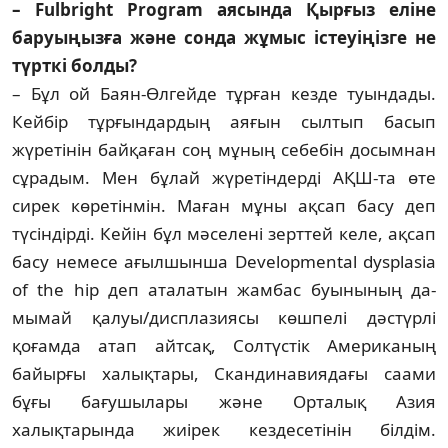
– Fulbright Program аясында Қырғыз еліне
баруыңызға және сонда жұмыс іс­теуіңізге не
түрткі болды?
– Бұл ой Баян-Өлгейде тұрған кезде туын­дады.
Кейбір тұрғындардың аяғын сыл­тып басып
жүретінін байқаған соң мұның себебін досымнан
сұрадым. Мен бұлай жүре­тіндерді АҚШ-та өте
сирек көретінмін. Ма­ған мұны ақсап басу деп
түсіндірді. Кейін бұл мәселені зерттей келе, ақсап
басу немесе ағыл­шынша Developmental dysplasia
of the hip деп аталатын жамбас буынының да­
мымай қалуы/дисплазиясы көшпелі дәстүрлі
қоғамда атап айтсақ, Солтүстік Американың
байырғы халықтары, Скандинавиядағы саами
бұғы бағушылары және Орталық Азия
халықтарында жиірек кездесетінін білдім.