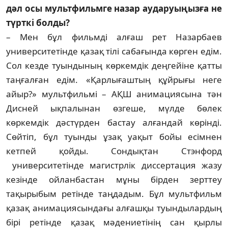
дәл осы мультфильмге назар аударуыңызға не
түрткі болды?
– Мен бұл фильмді алғаш рет Назарбаев
университетінде қазақ тілі сабағында көрген едім.
Сол кез­де туындының көркемдік деңгейіне қатты
таңғалған едім. «Қарлығаш­тың құйрығы неге
айыр?» мультфильмі – АҚШ анимация­сына тән
Дисней ықпалынан өзгеше, мүлде бөлек
көркемдік дәстүрден бастау алғандай көрінді.
Сөйтіп, бұл туынды ұзақ уақыт бойы есімнен
кетпей қойды. Сондықтан Стэнфорд
университетінде магистрлік дис­сертация жазу
кезінде ойлан­бастан мұны бірден зерттеу
тақырыбым ретінде таң­да­дым. Бұл мультфильм
қазақ анимациясын­да­ғы алғашқы туындылардың
бірі ретінде қа­зақ мәдениетінің сан қырлы