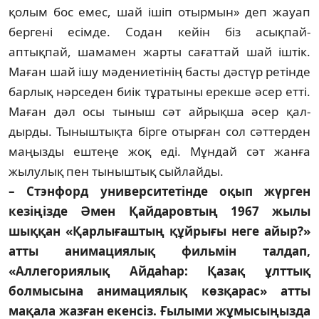
қолым бос емес, шай ішіп отырмын» деп жауап
бергені есім­де. Содан кейін біз асықпай-
аптықпай, шамамен жарты сағаттай шай іштік.
Маған шай ішу мәдениетінің басты дәстүр ретінде
барлық нәрседен биік тұратыны ерекше әсер етті.
Маған дәл осы тыныш сәт айрықша әсер қал­
дырды. Тыныштықта бірге отырған сол сәт­терден
маңызды ештеңе жоқ еді. Мұндай сәт жанға
жылулық пен тыныштық сый­лайды.
– Стэнфорд университетінде оқып жүрген
кезіңізде Әмен Қайдаровтың 1967 жылы
шыққан «Қарлығаштың құй­рығы неге айыр?»
атты анимациялық фильмін талдап,
«Аллегориялық Ай­даһар: Қазақ ұлттық
болмысына ани­мациялық көзқарас» атты
мақала жаз­ған екенсіз. Ғылыми жұмысыңызда