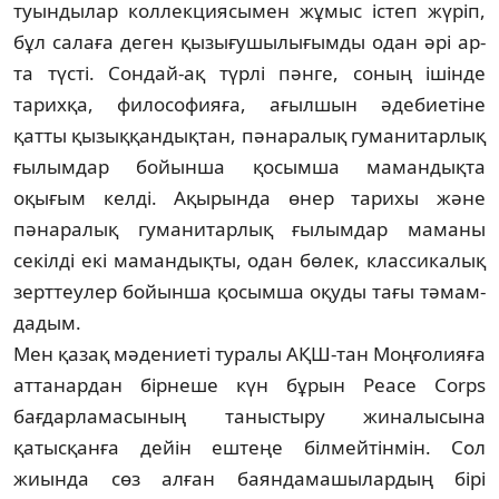
туын­ды­лар коллекциясымен жұмыс істеп жүріп,
бұл салаға деген қызығушылығымды одан әрі ар­
та түсті. Сондай-ақ түрлі пәнге, соның ішін­де
тарихқа, философияға, ағылшын әде­биетіне
қатты қызыққандықтан, пә­на­ралық гуманитарлық
ғылымдар бойынша қо­­­­сымша мамандықта
оқығым келді. Ақы­рында өнер тарихы және
пәнаралық гума­ни­­­­тарлық ғылымдар маманы
секілді екі ма­­­мандықты, одан бөлек, классикалық
зерт­теулер бойынша қосымша оқуды тағы тә­мам­
дадым.
Мен қазақ мәдениеті туралы АҚШ-тан Моң­ғолияға
аттанардан бірнеше күн бұрын Peace Corps
бағдарламасының таныстыру жи­­­­налысына
қатысқанға дейін ештеңе біл­мей­тінмін. Сол
жиында сөз алған баян­да­ма­шылардың бірі