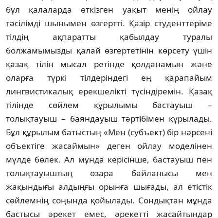
бұл қалаларда өткізген уақыт менің ойлау
тәсілімді шынымен өзгертті. Қазір студенттеріме
тілдің ақпаратты қабылдау туралы
болжамымызды қалай өзгертетінін көрсету үшін
қазақ тілін мысал ретінде қолданамын және
оларға түркі тілдеріндегі ең қарапайым
лингвистикалық ерекшелікті түсіндіремін. Қазақ
тілінде сөйлем құры­лымы бастауыш –
толықтауыш – баяндауыш тәртібімен құрылады.
Бұл құрылым батыс­тың «Мен (субъект) бір нәрсені
объектіге жа­саймын» деген ойлау моделінен
мүлде бөлек. Ал мұнда керісінше, бастауыш пен
толықтауыштың өзара байланысы мен
жақындығы алдыңғы орынға шығады, ал етіс­тік
сөйлемнің соңында қойылады. Сон­дық­тан мұнда
бастысы әрекет емес, әре­кетті жа­сайтындар