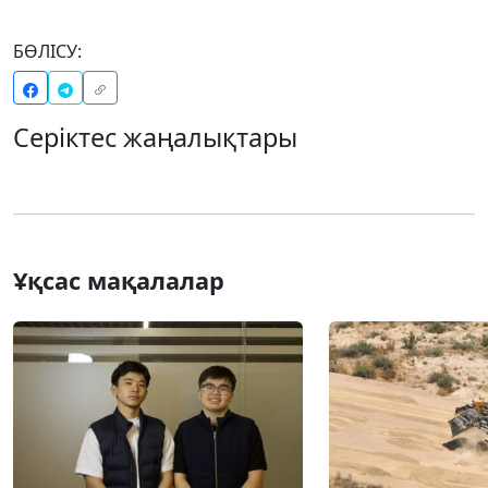
БӨЛІСУ:
Серіктес жаңалықтары
Ұқсас мақалалар