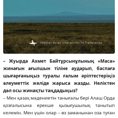
– Жуырда Ахмет Байтұрсынұлының «Маса»
жинағын ағылшын тіліне ау­дарып, бас­паға
шығарғаныңыз туралы ға­лым әріп­тестеріңіз
әлеуметтік желіде жарыса жазды. Неліктен
дәл осы жи­нақ­ты таңдадыңыз?
– Мен қазақ мәдениетін танығалы бері Алаш Орда
қозғалысына ерекше қызығу­шы­лық танытып
келемін. Мен үшін олар – өз за­манынан оза туған