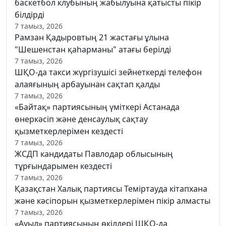
баскетбол клубының жабылуына қатысты пікір
білдірді
7 тамыз, 2026
Рамзан Қадыровтың 21 жастағы ұлына
"Шешенстан қаһарманы" атағы берілді
7 тамыз, 2026
ШҚО-да такси жүргізушісі зейнеткерді телефон
алаяғының арбауынан сақтап қалды
7 тамыз, 2026
«Байтақ» партиясының үміткері Астанада
өнеркәсіп және денсаулық сақтау
қызметкерлерімен кездесті
7 тамыз, 2026
ЖСДП кандидаты Павлодар облысының
тұрғындарымен кездесті
7 тамыз, 2026
Қазақстан Халық партиясы Теміртауда кітапхана
және кәсіпорын қызметкерлерімен пікір алмасты
7 тамыз, 2026
«Ауыл» партиясының өкілдері ШҚО-да