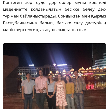
Көптеген зерттеуде дәрігерлер мұны көшпелі
мәдениетте қолданылатын бесікке бөлеу дәс­
түрімен байланыстырады. Сондықтан мен Қырғыз
Республикасына барып, бесікке салу дәстүрінің
мәнін зерттеуге қызығушы­лық таныттым.