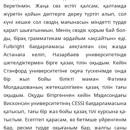
беретінмін. Жаңа сөз естіп қалсам, қалтамда
жүретін қойын дәп­терге дереу түртіп алып, сол
күні кешке сол сөздің мағынасын міндетті түрде
қарап шы­ғатынмын. Менің сөздік қорым бай бол­
ды, бірақ грамматикам әрдайым «ақ­сай­тын» еді.
Fulbright бағдарламасы аяқталған соң жазда
Астанаға келіп, Назарбаев универси­те­тінде
шетелдіктермен бірге қазақ тілін оқыдым. Кейін
Стэнфорд университетіне оқуға түскенімде онда
бір жыл бойы білікті маман Фатима
Молдашованың жетекшілігі­мен қазақ тілін тағы
оқыдым. Оқуды бітір­ген­нен кейін Мэдисондағы
Висконсин уни­верситетінің CESSI бағдарламасына
қа­тысып, тағы бір жаз бойы қазақ тілі курсына қа­
тыстым. Есептеп қарасам, өз бетімше үй­рен­генім
бар, ресми түрде оқығаным бар, жалпы саны