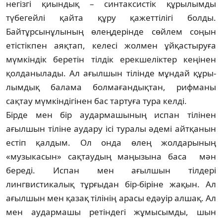
негізгі қиын­дық – синтаксистік құрылымды
түбегейлі қайта құру қажеттілігі болды.
Байтұрсынұлы­ның өлеңдерінде сөйлем соңын
етістікпен аяқ­тап, келесі жолмен ұйқастыруға
мүм­кін­дік беретін тілдік ерекшеліктер кеңінен
қол­да­ны­лады. Ал ағыл­шын тілінде мұндай құры­
лымдық бала­ма болмағандықтан, рифманы
сақтау мүм­кіндігінен бас тартуға тура келді.
Бірде мен бір аудармашының испан тілі­нен
ағылшын тіліне аудару ісі туралы әдемі айт­қанын
естіп қалдым. Ол онда өлең жол­дар­ының
«музыкасын» сақтаудың маңызына баса мән
береді. Испан мен ағылшын тілдері
лингвистикалық тұрғыдан бір-біріне жақын. Ал
ағылшын мен қазақ тілінің арасы едәуір алшақ. Ал
мен аудармашы ретіндегі жұмы­сым­ды, шын