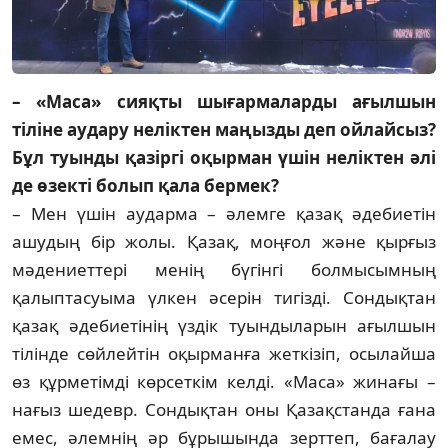
– «Маса» сияқты шығармаларды ағыл­шын
тіліне аудару неліктен маңыз­ды деп ойлайсыз?
Бұл туынды қазіргі оқыр­ман үшін неліктен әлі
де өзекті бо­лып қала бермек?
– Мен үшін аударма – әлемге қазақ әде­биетін
ашудың бір жолы. Қазақ, моңғол жә­не қырғыз
мәдениеттері менің бүгінгі бол­мысымның
қалыптасуыма үлкен әсерін тигіз­ді. Сондықтан
қазақ әдебиетінің үздік туын­дыларын ағылшын
тілінде сөйлейтін оқыр­манға жеткізіп, осылайша
өз құрметімді көр­сеткім келді. «Маса» жинағы –
нағыз ше­девр. Сондықтан оны Қазақстанда ғана
емес, әлемнің әр бұрышында зерттеп, баға­лау