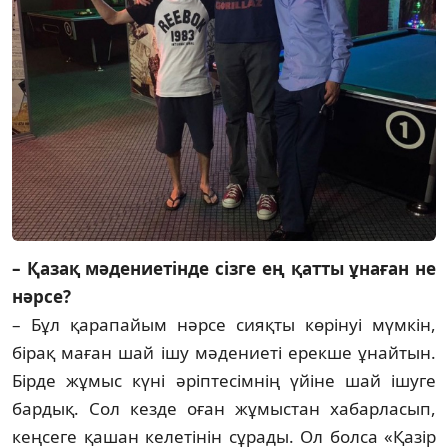
– Қазақ мәдениетінде сізге ең қатты ұнаған не
нәрсе?
– Бұл қарапайым нәрсе сияқты көрінуі мүм­кін,
бірақ маған шай ішу мәдениеті ерек­ше ұнайтын.
Бірде жұмыс күні әріпте­сім­нің үйіне шай ішуге
бардық. Сол кезде оған жұмыстан хабарласып,
кеңсеге қашан келе­ті­нін сұрады. Ол болса «Қазір