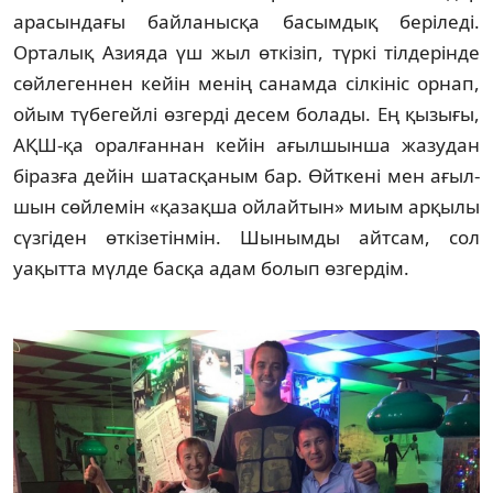
арасындағы байланысқа ба­сым­дық беріледі.
Орталық Азияда үш жыл өт­кізіп, түркі тілдерінде
сөйлегеннен кейін менің санамда сілкініс орнап,
ойым түбегейлі өзгер­ді десем болады. Ең қызығы,
АҚШ-қа оралғаннан кейін ағылшынша жазудан
біраз­ға дейін шатасқаным бар. Өйткені мен ағыл­
шын сөйлемін «қазақша ойлайтын» миым арқылы
сүзгіден өткізетінмін. Шы­нымды айтсам, сол
уақытта мүлде басқа адам болып өзгердім.