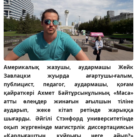
Америкалық жазушы, аудармашы Жейк
Завлацки жуырда ағартушы-ғалым,
публицист, педагог, аудармашы, қоғам
қайраткері Ахмет Байтұрсынұлының «Маса»
атты өлеңдер жинағын ағылшын тіліне
аударып, жеке кітап ретінде жарыққа
шығарды. Әйгілі Стэнфорд университетінде
оқып жүргенінде магистрлік диссертациясын
«Қарлығаштың құйрығы неге айыр?»