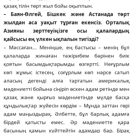
қазақ тілін төрт жыл бойы оқыппын.
– Баян-Өлгей, Бішкек және Астанада төрт
жылдан аса уақыт тұрған екенсіз. Ор­талық
Азияны зерттеуіңізге осы қала­лардың
қайсысы ең үлкен ықпалын тигізді?
– Мәссаған... Меніңше, ең бастысы – ме­нің бұл
қалаларда жинаған тәжірибем бәрі­нен биік
қоятын басымдықтарымды өзгертті. Неғұрлым
көп жұмыс істесең, соғұрлым көп нәрсе сатып
аласың дегенді алға тартатын америкалық
мәдениетті бойына сіңіріп өскен адам ретінде мен
қазақ және қырғыз мәдениетінде мүлде басқа
құндылықтар жүйесін көрдім – Мұнда заттан гөрі
адам маңыздырақ. Әлбетте, бұл барлық адамға
бірдей қатысты емес. Әр мәдениетте қара
басының қамын күйттейтін адамдар бар. Бірақ