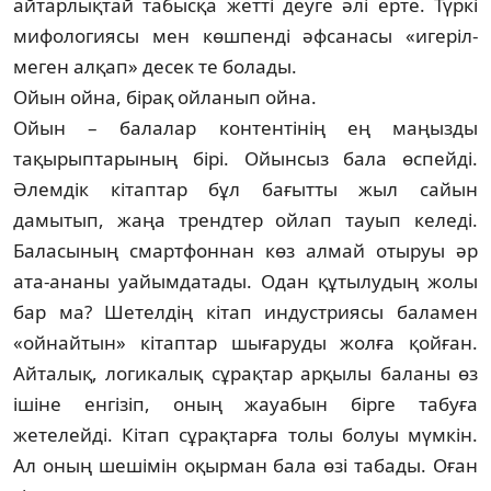
айтарлықтай табысқа жетті деуге әлі ерте. Түркі
мифо­ло­гиясы мен көшпенді әф­санасы «игеріл­
меген алқап» десек те болады.
Ойын ойна, бірақ ойланып ойна.
Ойын – балалар контентінің ең маңызды
тақырыптарының бірі. Ойынсыз бала өспейді.
Әлемдік кітаптар бұл бағытты жыл сайын
дамытып, жаңа трендтер ойлап тауып келеді.
Баласының смартфоннан көз алмай отыруы әр
ата-ананы уайымдатады. Одан құтылудың жолы
бар ма? Шетелдің кітап индустриясы баламен
«ойнайтын» кітаптар шығаруды жолға қойған.
Айталық, логикалық сұрақтар арқылы баланы өз
ішіне енгізіп, оның жауабын бірге табуға
жетелейді. Кітап сұрақтарға толы болуы мүм­кін.
Ал оның шешімін оқырман бала өзі табады. Оған