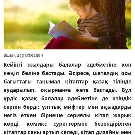
ашық дереккөзден
Кейінгі жылдары балалар әдебиетіне көп
көңіл бөліне бастады. Әсіресе, шетелдің осы
бағыттағы танымал кітаптар қазақ тілінде
аударылып, оқырманға жете бастады. Бұл
үрдіс қазақ балалар әдебиетіне де өзіндік
серпін берді: ұлттық мифтер мен аңыздарды
негіз еткен бірнеше сериялы кітап жарық
көрді, комикс суреттермен безендірілген
кітаптар саны артып келеді, кітап дизайны мен