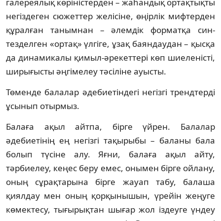
галереялық кө­ріністерден – жаһан­дық ортақтықты
не­гіздеген сю­жет­тер желісіне, өңірлік миф­терден
құрал­ған танымнан – әлемдік фор­матқа син­
тезделген «ортақ» үлгіге, ұзақ баян­­­даудан – қысқа
да динамикалы қи­мыл-әре­кеттері көп шиеленісті,
ширы­ғыс­ты әң­гі­­мелеу тәсіліне ауысты.
Төменде балалар әдебиетіндегі негізгі трендтерді
ұсынып отырмыз.
Балаға ақыл айтпа, бірге үйрен. Ба­ла­лар
әдебиетінің ең негізгі тақырыбы – баланы ба­ла
болып түсіне алу. Яғни, балаға ақыл айту,
тәрбиелеу, кеңес беру емес, онымен бір­ге ойлану,
оның сұрақтарына бірге жауап табу, балаша
қиялдау мен оның қор­­қынышын, үрейін жеңуге
көмектесу, ты­­ғырықтан шығар жол іздеуге үндеу