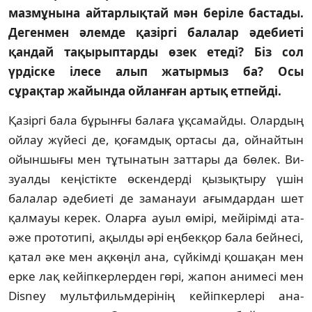
мазмұнына айтарлықтай мән беріле бастады.
Дегенмен әлемде қазіргі балалар әдебиеті
қандай тақырыптарды өзек етеді? Біз сол
үрдіске ілесе алып жатырмыз ба? Осы
сұрақтар жайында ойланған артық етпейді.
Қазіргі бала бұрынғы балаға ұқса­май­ды. Олардың
ойлау жүйесі де, қоғам­дық ор­та­сы да, ойнайтын
ойыншығы мен тұ­ты­натын зат­тары да бөлек. Ви­
зуал­ды кеңіс­тікте өс­кен­дерді қызықтыру үшін
бала­лар әдебиеті де заманауи ағым­дардан шет
қалмауы ке­рек. Оларға ауыл өмірі, мейі­рімді ата-
әже про­тотипі, ақыл­ды әрі ең­бекқор бала бей­несі,
қатал әке мен ақ­көңіл ана, сүйкімді қо­шақан мен
ерке лақ кейіп­керлерден гөрі, жапон анимесі мен
Disney мультфильм­дері­нің кейіпкер­лері ана­