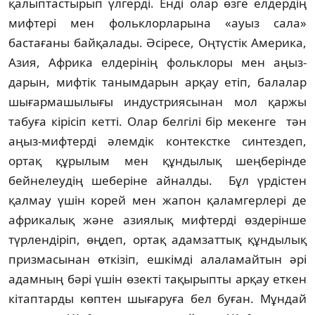
қалыптастырып үлгерді. Ен­ді олар өзге елдердің
мифтері мен фо­льк­лорларына «ауыз сала»
бастағаны бай­қала­ды. Әсіресе, Оңтүстік Америка,
Азия, Аф­рика елдерінің фольклоры мен аңыз­
дарын, мифтік танымдарын арқау етіп, балалар
шығармашылығы индуст­рия­сынан мол қаржы
табуға кірі­сіп кетті. Олар белгілі бір мекенге тән
аңыз-мифтерді әлемдік контекстке синтездеп,
ортақ құрылым мен құндылық шең­берінде
бейнелеудің ше­беріне айналды. Бұл үрдістен
қалмау үшін корей мен жа­пон қалам­герлері де
афри­ка­лық және азиялық мифтерді өздерінше
түрлендіріп, өңдеп, ортақ адамзаттық құндылық
приз­масынан өткізіп, ешкімді ала­ламайтын әрі
адамның бә­рі үшін өзекті тақырыпты ар­қау еткен
кітап­тарды көптен шығаруға бел буған. Мұн­дай