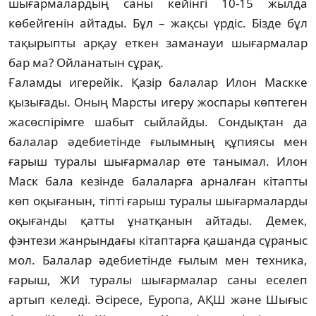
шығармалардың саны кейінгі 10-15 жыл­да
көбейгенін айтады. Бұл – жақсы үр­діс. Бізде бұл
тақырыпты арқау еткен з­а­ма­науи шығармалар
бар ма? Ойланатын сұрақ.
Ғаламды игерейік. Қазір балалар Илон Маскке
қызығады. Оның Марсты игеру жос­пары көптеген
жасөспірімге ша­быт сый­лайды. Сондықтан да
балалар әде­­бие­тінде ғылымның құпиясы мен
ғарыш тура­лы шығармалар өте танымал. Илон
Маск бала кезінде балаларға арналған кітапты
көп оқығанын, тіпті ғарыш туралы шы­ғар­маларды
оқығанды қатты ұнатқа­нын айта­ды. Демек,
фэнтези жанрындағы кітап­тар­ға қашанда сұраныс
мол. Балалар әдебие­тін­де ғылым мен техника,
ғарыш, ЖИ ту­ра­лы шығармалар саны еселеп
артып ке­ле­ді. Әсіресе, Еуропа, АҚШ және Шығыс