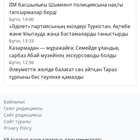
ІІМ басшылығы Шымкент полициясына нақты
тапсырмалар берді
Бүгін, 14:00
«Әділет» партиясының өкілдері Түркістан, Ақтөбе
және Ұлытауда жаңа бастамаларды таныстырды
Бүгін, 13:33
Казармадан — мұражайға: Семейде ұландық
сарбаз Абай музейінің экскурсоводы болды
Бүгін, 12:50
Әлеуметтік желіде балағат сөз айтқан Тараз
тұрғыны бес тәулікке қамалды
Байланыс
Газет редакциясы
Сайт редакциясы
Сайт туралы
Privacy Policy
ҚР Ақпарат және қоғамдық даму министрлігі,