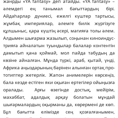
жанрды «YA fantasy» деп атайды. «YA fantasy» –
әлемдегі ең танымал ба­ғыт­­тардың бірі.
Айдаһарлар дүниесі, ежел­гі күш­тер тартысы,
жұмбақ импе­рия­лар, әлем­ге билік жүргізуге
құлшыныс, қара күш­тің әсері, магияға толы әлем.
Алдымен шы­ғарма жазылып, соңынан киноин­дус-
т­рия­ға айналатын туындылар балалар кон­­тентін
дамытып қана қоймай, мол пай­да табудың да
көзіне айналған. Мұнда түр­кі, араб, қытай, үнді,
Африка аңыздарының бәрінен алынған ортақ про­
тотиптер же­тер­лік. Жапон анимелерін көрсеңіз,
бала кез­де естіген яки оқыған ертегілер ойыңыз­ға
оралады. Арғы өзегінде достық, мейірім,
махаббат, адалдық арқау бо­латын мұндай
шығармалардың оқыр­маны да, көрермені де көп.
Бұл бағытта елімізде сең қозғал­ға­ны­мен,