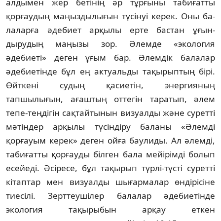
алдымен жер бетінің әр тұрғыны табиғатты
қорғау­дың маңыздылығын түсінуі керек. Оны ба­
лаларға әдебиет арқылы ерте бастан ұғын­
дырудың маңызы зор. Әлемде «эко­логия
әдебиеті» деген ұғым бар. Әлемдік ба­лалар
әдебиетінде бұл ең актуальды та­қырыптың бірі.
Өйткені судың қасиетін, энер­гияның
тапшылығын, ағаштың оттегін тара­тып, әлем
тепе-теңдігін сақтайтынын визуалды және суретті
мәтіндер арқылы тү­сіндіру баланы «Әлемді
қорғауым керек» деген ойға баулиды. Ал әлемді,
табиғатты қорғауды білген бала мейірімді болып
есейеді. Әсіресе, бұл тақырып түрлі-түсті суретті
кітаптар мен визуалды шығармалар өн­дірісіне
тиесілі. Зерттеушілер балалар әдебиетінде
экология тақырыбын арқау ет­кен