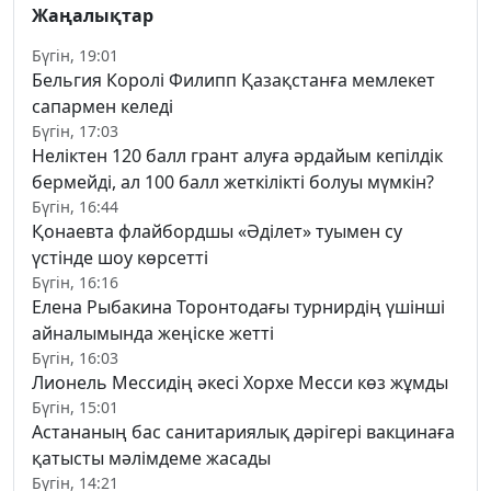
Жаңалықтар
Бүгін, 19:01
Бельгия Королі Филипп Қазақстанға мемлекет
сапармен келеді
Бүгін, 17:03
Неліктен 120 балл грант алуға әрдайым кепілдік
бермейді, ал 100 балл жеткілікті болуы мүмкін?
Бүгін, 16:44
Қонаевта флайбордшы «Әділет» туымен су
үстінде шоу көрсетті
Бүгін, 16:16
Елена Рыбакина Торонтодағы турнирдің үшінші
айналымында жеңіске жетті
Бүгін, 16:03
Лионель Мессидің әкесі Хорхе Месси көз жұмды
Бүгін, 15:01
Астананың бас санитариялық дәрігері вакцинаға
қатысты мәлімдеме жасады
Бүгін, 14:21