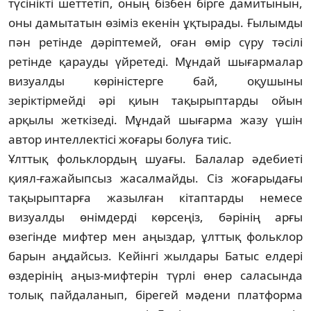
түсінікті шеттетіп, оның бізбен бірге дамитынын,
оны дамы­татын өзіміз екенін ұқтырады. Ғылымды
пән ретінде дәріпте­мей, оған өмір сүру тәсілі
ретінде қарауды үйретеді. Мұндай шы­ғармалар
визуалды көріністерге бай, оқу­шыны
зеріктірмейді әрі қиын тақы­рып­тарды ойын
арқылы жеткізеді. Мұндай шы­ғарма жазу үшін
автор интеллектісі жо­ғары болуға тиіс.
Ұлттық фольклордың шуағы. Балалар әдебиеті
қиял-ғажайыпсыз жасал­май­ды. Сіз жоғарыдағы
тақырыптарға жа­зылған кітаптарды немесе
визуалды өнім­дерді көрсеңіз, бәрінің арғы
өзегінде миф­тер мен аңыздар, ұлттық фольклор
ба­рын аңдайсыз. Кейінгі жылдары Батыс ел­дері
өздерінің аңыз-мифтерін түрлі өнер саласында
толық пайдаланып, бірегей мә­дени платформа