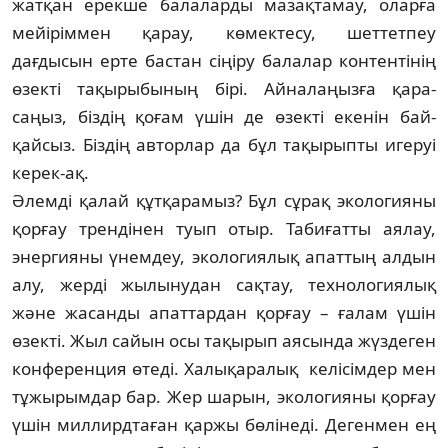
жатқан ерекше бала­ларды мазақтамау, оларға
мейіріммен қарау, көмектесу, шеттетпеу
дағдысын ерте бастан сіңіру балалар контентінің
өзекті та­қырыбының бірі. Айналаңызға қара­
саңыз, біздің қоғам үшін де өзекті екенін бай­
қайсыз. Біздің авторлар да бұл тақы­рып­ты игеруі
керек-ақ.
Әлемді қалай құтқарамыз? Бұл сұрақ экологияны
қорғау трендінен туып отыр. Табиғатты аялау,
энергияны үнемдеу, экологиялық апаттың алдын
алу, жерді жы­лынудан сақтау, технологиялық
және жа­санды апаттардан қорғау – ғалам үшін
өзек­ті. Жыл сайын осы тақырып аясында жүз­деген
конференция өтеді. Халықаралық ке­лісімдер мен
тұжырымдар бар. Жер ша­рын, экологияны қорғау
үшін миллирд­та­ған қаржы бөлінеді. Дегенмен ең