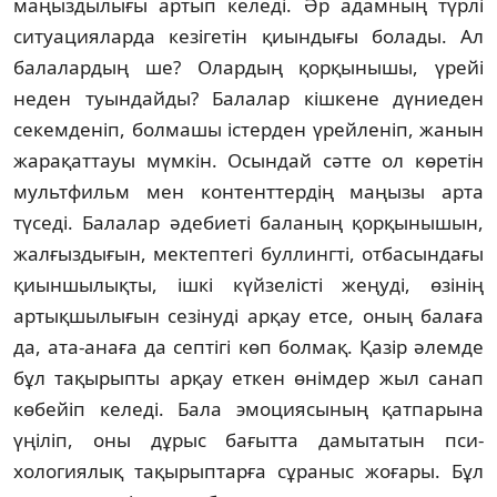
маңыз­дылығы артып келеді. Әр адамның түрлі
ситуацияларда кезігетін қиындығы болады. Ал
балалардың ше? Олардың қор­қы­­нышы, үрейі
неден туындайды? Балалар кішкене дүниеден
секемденіп, болмашы істерден үрейленіп, жанын
жарақаттауы мүм­кін. Осындай сәтте ол көретін
мульт­фи­льм мен контенттердің маңызы арта
түседі. Балалар әдебиеті баланың қорқы­ны­шын,
жал­ғыз­дығын, мектептегі буллинг­ті, отбасындағы
қиын­шылықты, ішкі күй­зе­лісті жеңуді, өзінің
артықшылығын се­зіну­ді арқау етсе, оның балаға
да, ата-анаға да септігі көп бол­мақ. Қазір әлемде
бұл та­­­қырыпты арқау еткен өнімдер жыл санап
кө­бейіп келеді. Бала эмоциясының қатпа­ры­на
үңіліп, оны дұрыс бағытта дамытатын пси­
хологиялық тақырыптарға сұраныс жо­ғары. Бұл