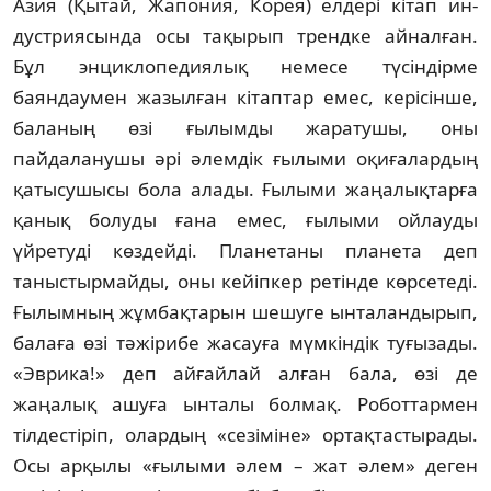
Азия (Қытай, Жапония, Корея) елдері кітап ин­
дустриясында осы тақырып трендке ай­нал­ған.
Бұл энциклопедиялық немесе тү­сін­дірме
баяндаумен жазылған кітаптар емес, керісінше,
баланың өзі ғылымды жаратушы, оны
пайдаланушы әрі әлемдік ғылыми оқи­ғалардың
қатысушысы бола алады. Ғы­лыми жаңалықтарға
қанық болуды ғана емес, ғылыми ойлауды
үйретуді көздейді. Пла­нетаны планета деп
таныстырмайды, оны кейіпкер ретінде көрсетеді.
Ғылымның жұмбақтарын шешуге ынталандырып,
балаға өзі тәжірибе жасауға мүмкіндік ту­ғы­зады.
«Эврика!» деп айғайлай алған бала, өзі де
жаңалық ашуға ынталы болмақ. Ро­боттармен
тілдестіріп, олардың «сезіміне» ортақтастырады.
Осы арқылы «ғылыми әлем – жат әлем» деген