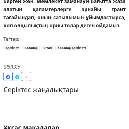
берген жөн. Мемлекет заманауи бағытта жаза
алатын қаламгерлерге арнайы грант
тағайындап, оның сатылымын ұйымдастырса,
көп олқылықтың орны толар деген ойдамыз.
Тэгтер:
әдебиет
Балалар
кітап
балалар әдебиеті
БӨЛІСУ:
Серіктес жаңалықтары
Ұқсас мақалалар