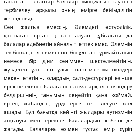
санат­тағы кітаптар балалар эмо­циясын сауатты
тәрбиелеу арқылы оның өмірге бейімділігін
жетілдіреді.
Сен жалғыз емессің. Әлемдегі әртүр­лілік,
қоршаған ортаның сан алуан құбылысы да
балалар әдебиетін айналып өтпек емес. Әлемнің
тек біржақтылы емес­тігін, бір ұлттан тұрмайтынын
немесе бір діни сеніммен шектелмейтінін,
жүздеген ұлт пен ұлыс, наным-сенім өкілдері
мекен ете­тінін, олардың салт-дәстүрлері өзінше
ерек­ше екенін балаға шығарма арқылы тү­сін­діру
бүлдіршіннің танымын кеңейтіп қана қоймай,
ертең жаһандық үрдістерге тез ілесуге жол
ашады. Бұл бағытқа кейінгі жылдары аутизмнің
асқынуы мен ерекше балалардың көбеюі де
жатады. Балаларға өзі­мен тұстас өмір сүріп