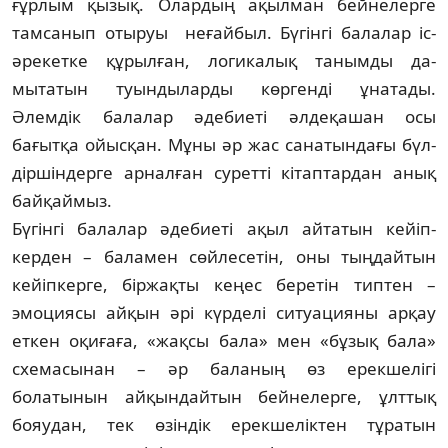
ғұрлым қызық. Олар­дың ақылман бей­нелерге
тамсанып отыруы неғайбыл. Бү­гін­гі балалар іс-
әре­кетке құрыл­ған, логи­ка­лық танымды да­
мытатын туындыларды көргенді ұна­тады.
Әлемдік балалар әде­бие­ті әлдеқа­шан осы
бағытқа ойысқан. Мұны әр жас санатындағы бүл­
дір­шін­дерге ар­нал­ған суретті кітаптардан анық
бай­қай­мыз.
Бүгінгі балалар әдебиеті ақыл айта­тын кейіп­
керден – баламен сөйлесетін, оны тың­­дайтын
кейіпкерге, біржақты кеңес бе­ретін типтен –
эмоциясы айқын әрі күр­де­лі ситуацияны арқау
еткен оқи­ғаға, «жақ­­­сы бала» мен «бұзық бала»
схе­масынан – әр ба­­ланың өз ерекшелігі
болатынын ай­қын­дай­тын бейнелерге, ұлттық
бояудан, тек өзін­дік ерекшеліктен тұратын