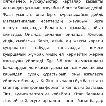
сілтемелер, нұсқаулықтар, кар­талар, қызықты
детальдар ұсынып, жауа­бын бірге табайық дейді.
Фазл ұсынып, оны бірге құрастырайық дейді.
Математи­калық есептердің жауабын бірге
шешуге шақырады. Бала кітап оқымайды, ойын
ойнайды. Ойынды ойланып ойнайды. Жұмбақ
үйдің сызбасын беріп, өзінің ең жақ­сы көретін
қуыршағын табуды тапсы­ра­ды немесе
қуыршағын жұмбақ үйдің ел көрмейтін жеріне
жасыруды үйретеді. Бұл 3-8 жас шамасындағы
балалардың логика­сын дамытып, өзі жеке шешім
қабылдап, сұрақ құрастырып, оны өзгелерге
үйретуге баулиды. Кейінгі жылдары бұл бағыттағы
кітаптар электронды форматта көп шыға бастады.
Тіпті, аудиокітаптар да көбейген. Кітап баламен
тікелей сөйлесуге арналған, оған бағыт-бағдар