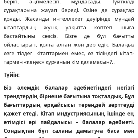
беріп, әңгімелесіп, мұң­да­сады. Түйткілді
сұрақтарына жауап бере­ді. Өзіне де сұрақтар
қояды. Жасанды ин­тел­лекет дәуірінде мұндай
кітаптардың жуық уақытта көптеп шыға
бастайтыны сөзсіз. Бізге де бұл бағытты
ойластырып, қол­ға алған жөн дер едік. Балаңыз
өзге тіл­де­гі кітаптармен емес, өз тіліндегі кітап­
тармен «кеңес» құрғанын кім қаламасын?..
Түйін:
Біз әлемдік балалар әдебиетіндегі негізгі
трендтердің бірнеше бағытына тоқталдық. Бұл
бағыттардың әрқайсысы тереңдей зерттеуді
қажет етеді. Кітап индустриясының ішінде ең
өтімдісі әрі пайдалысы – балалар әдебиеті.
Сондықтан бұл саланы дамытуға баса мән