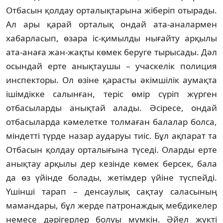
Отбасын қолдау орта­лық­тарына жіберіп отырады.
Ал ары қарай орталық ондай ата-аналармен
хабарласып, өзара іс-қимылды ны­ғайту арқылы
ата-анаға жан-жақты көм­ек беруге тырысады. Дәл
осын­дай ерте анықтаушы – учаскелік полиция
инспекторы. Ол өзіне қарасты әкімшілік аумақта
ішім­дік­ке салынған, теріс өмір сүріп жүрген
отбасыларды анықтай алады. Әсіре­се, ондай
отбасыларда кәмелетке толмаған балалар болса,
міндетті түр­де назар аударуы тиіс. Бұл ақпа­рат та
Отбасын қолдау орталығына түседі. Оларды ерте
анықтау арқылы дер кезінде көмек берсек, бала
да өз үйінде болады, жетімдер үйіне түс­пей­ді.
Үшінші тарап – денсаулық сақт­ау саласының
мамандары, бұл жер­де патронаждық мебдикелер
не­месе дәрігерлер болуы мүмкін. Әйел жүкті