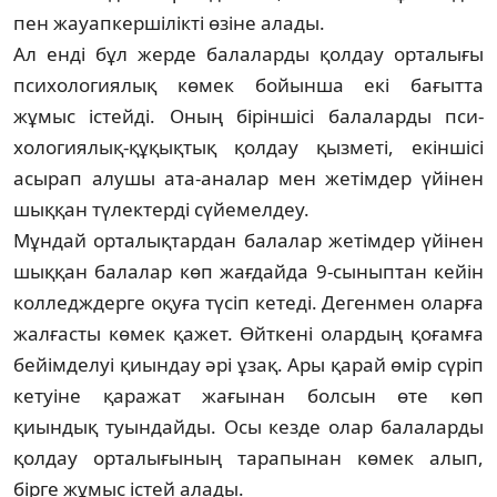
пен жауапкершілікті өзіне алады.
Ал енді бұл жерде балаларды қол­­дау орталығы
психологиялық кө­мек бойынша екі бағытта
жұмыс іс­тейді. Оның біріншісі балаларды пси­
хологиялық-құқықтық қолдау қыз­меті, екіншісі
асырап алушы ата-ана­лар мен жетімдер үйінен
шыққан түлектерді сүйемелдеу.
Мұндай орталықтардан балалар же­­тімдер үйінен
шыққан балалар көп жағдайда 9-сыныптан кейін
кол­­ледждерге оқуға түсіп кетеді. Де­­ген­мен оларға
жалғасты көмек қа­жет. Өйткені олардың қоғамға
бейім­­­­­делуі қиындау әрі ұзақ. Ары қа­рай өмір сүріп
кетуіне қаражат жа­ғы­нан болсын өте көп
қиындық туын­дайды. Осы кезде олар бала­лар­ды
қолдау орталығының тарапынан кө­мек алып,
бірге жұмыс істей ала­ды.