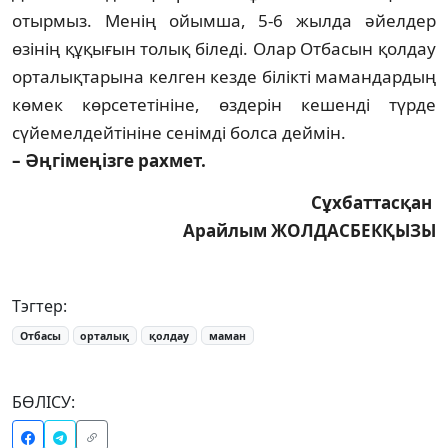
отыр­мыз. Менің ойымша, 5-6 жылда әйел­дер
өзінің құқығын толық біле­ді. Олар Отбасын қолдау
орталық­тары­на келген кезде білікті маман­дар­дың
көмек көрсететініне, өздерін кешенді түрде
сүйемелдейтініне се­німді болса деймін.
– Әңгімеңізге рахмет.
Сұхбаттасқан
Арайлым ЖОЛДАСБЕКҚЫЗЫ
Тэгтер:
Отбасы
орталық
қолдау
маман
БӨЛІСУ: