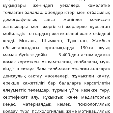
қү­қық­тары жөніндегі уәкілдері, кә­ме­летке
толмаған балалар, әйелдер іс­те­рі мен отбасылық
демография­лық саясат жөніндегі комиссия
хатшылары мен жергілікті жерлерде құрылған
мобильдік топтардың жетекшілері және өкілдері
келді. Мысалы, Шымкент, Түркістан, Жам­был
облыстарындағы орталықтарда 130-ға жуық
маман бүгінге дейін 3 400-ден астам адамға
көмек көр­сет­кен. Аз қамтылған, көпбалалы, мүм­
кіндігі шектеулі бала тәрбиелеп отыр­ған аналарға
денсаулық сақтау мә­селелері, жұмыспен қамту,
ерекше қажеттілігі бар балаларға көрсе­ті­ле­тін
әлеуметтік төлемдер, тұрғын үй­ге кезекке тұру,
сертификат алу, құқықтық және медиаторлық
кеңес, материалдық көмек, психологиялық
қолдау, түрлі психологиялық және мотивациялық