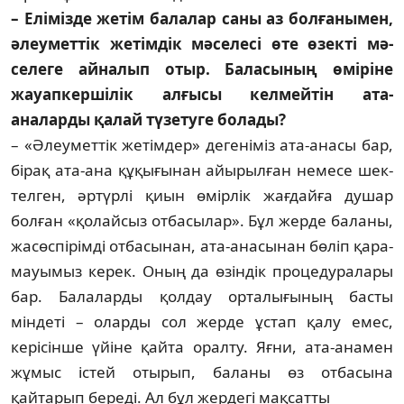
– Елімізде жетім балалар са­ны аз болғанымен,
әлеуметтік же­тімдік мәселесі өте өзекті мә­
селеге айналып отыр. Ба­ла­сы­ның өміріне
жауапкершілік ал­ғы­сы келмейтін ата-
аналарды қа­лай түзетуге болады?
– «Әлеуметтік жетімдер» деге­ні­міз ата-анасы бар,
бірақ ата-ана құ­қы­ғынан айырылған немесе шек­
тел­ген, әртүрлі қиын өмірлік жағдайға душар
болған «қолайсыз отбасылар». Бұл жерде баланы,
жасөспірімді от­ба­сынан, ата-анасынан бөліп қара­
мауы­мыз керек. Оның да өзіндік про­цедуралары
бар. Балаларды қол­дау орталығының басты
міндеті – оларды сол жерде ұстап қалу емес,
керісінше үйіне қайта оралту. Яғ­ни, ата-анамен
жұмыс істей оты­рып, баланы өз отбасына
қайтарып береді. Ал бұл жердегі мақсатты