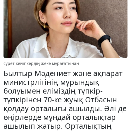
сурет кейіпкердің жеке мұрағатынан
Былтыр Мәдениет және ақпарат
министрлігінің мұрындық
болуымен елі­міздің түпкір-
түпкірінен 70-ке жуық Отбасын
қолдау орталығы ашылды. Әлі де
өңірлерде мұндай орталықтар
ашылып жатыр. Орталықтың