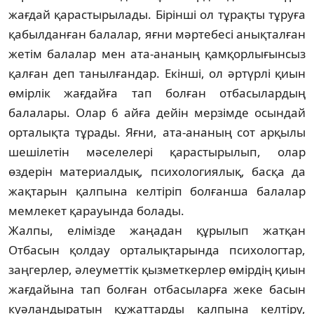
жағдай қарастырылады. Бі­рінші ол тұрақты тұруға
қабыл­дан­ған балалар, яғни мәртебесі анық­талған
жетім балалар мен ата-ана­ның қамқорлығынсыз
қалған деп танылғандар. Екінші, ол әртүрлі қиын
өмірлік жағдайға тап болған отбасылардың
балалары. Олар 6 айға дейін мерзімде осындай
орта­лық­та тұрады. Яғни, ата-ананың сот арқылы
шешілетін мәселелері қа­рас­тырылып, олар
өздерін мате­риал­дық, психологиялық, басқа да
жақ­та­рын қалпына келтіріп болғанша ба­ла­лар
мемлекет қарауында бола­д­ы.
Жалпы, елімізде жаңадан құры­лып жатқан
Отбасын қолдау орта­лық­тарында психологтар,
заңгерлер, әлеу­меттік қызметкерлер өмірдің қиын
жағдайына тап болған отба­сы­ларға жеке басын
куәландыратын құжаттарды қалпына келтіру,