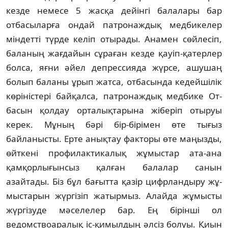
кезде немесе 5 жасқа дейінгі балалары бар
отбасыларға ондай патронаждық медбикелер
міндетті түрде келіп отырады. Ана­мен сөйлесіп,
баланың жағдайын сұраған кезде қауіп-қатерлер
болса, яғни әйел депрессияда жүрсе, ашу­шаң
болып баланы ұрып жатса, от­басында кедейшілік
көріністері бай­қалса, патронаждық медбике От­
басын қолдау орталықтарына жі­беріп отыруы
керек. Мұның бәрі бір-бірімен өте тығыз
байланысты. Ерте анықтау факторы өте маңызды,
өйткені профилактикалық жұмыс­тар ата-ана
қамқорлығынсыз қалған бала­лар санын
азайтады. Біз бұл ба­ғытта қазір цифрландыру жұ­
мыс­тарын жүргізіп жатырмыз. Алайда жұмысты
жүргізуде мәселелер бар. Ең бірінші ол
ведомствоаралық іс-қимылдың әлсіз болуы. Қиын