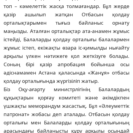
топ – кәмелеттік жасқа толмағандар. Бұл жерде
қазір ашылып жатқан Отбасын қолдау
орталықтарымен тығыз байланыс орнату
маңызды. Аталған орталықтар ата-анамен жұмыс
істейді, Балаларды қолдау ор­талығы балалармен
жұмыс істеп, екіжақты өзара іс-қимылды нығайту
арқылы үлкен нәтижеге қол жет­кізуге болады.
Соның бірі қазір ап­ро­бация бойынша осы
әдіснамамен Астана қаласында «Жанұя» отбасы
қол­дау орталығында жүргізіліп жа­тыр.
Біз Оқу-ағарту министрлігінің Ба­лалардың
құқықтарын қорғау ко­митеті және әкімдікпен
үшжақты ме­морандум жасастық. Бұл «Әлеу­мет­тік
патронат» жобасы деп атала­ды. Отбасын қолдау
орталығы мен Ба­лаларды қолдау орталығының
ара­сындағы байланысты құру арқы­лы осындай