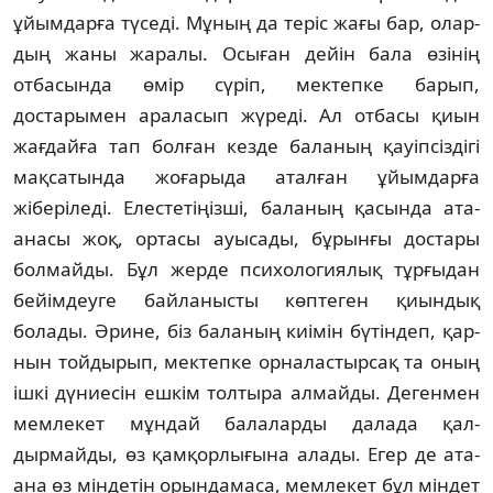
ұйымдарға тү­се­ді. Мұның да теріс жағы бар, олар­­­
дың жаны жаралы. Осыған дейін бала өзі­нің
отбасында өмір сүріп, мек­теп­ке барып,
достарымен араласып жү­реді. Ал отбасы қиын
жағдайға тап болған кезде баланың қауіп­сіз­дігі
мақсатында жоғарыда аталған ұйымдарға
жіберіледі. Елестетіңізші, ба­ланың қасында ата-
анасы жоқ, ор­тасы ауысады, бұрынғы достары
бол­майды. Бұл жерде психологиялық тұр­ғыдан
бейімдеуге байланысты көп­теген қиындық
болады. Әрине, біз баланың киімін бүтіндеп, қар­
нын тойдырып, мектепке ор­на­лас­тыр­сақ та оның
ішкі дүниесін ешкім тол­тыра алмайды. Дегенмен
мем­лекет мұндай балаларды далада қал­
дырмайды, өз қамқорлығына ала­ды. Егер де ата-
ана өз міндетін орын­дамаса, мемлекет бұл міндет