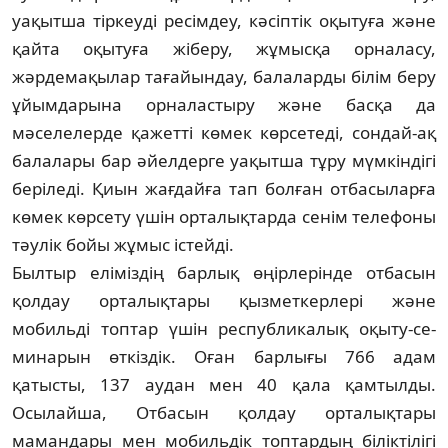
уақыт­ша тіркеуді ресімдеу, кәсіптік оқыту­ға және
қайта оқытуға жіберу, жұ­мыс­қа орналасу,
жәрдемақылар та­ғайындау, балаларды білім беру
ұйымдарына орналастыру және басқа да
мәселелерде қажетті көмек көрсетеді, сондай-ақ
балалары бар әйелдерге уақытша тұру мүмкіндігі
беріледі. Қиын жағдайға тап болған отбасыларға
көмек көрсету үшін орталықтарда сенім телефоны
тәу­лік бойы жұмыс істейді.
Былтыр еліміздің барлық өңір­ле­рінде отбасын
қолдау орта­лық­та­ры қызметкерлері және
мобильді топ­тар үшін республикалық оқыту-се­
минарын өткіздік. Оған барлығы 766 адам
қатысты, 137 аудан мен 40 қа­ла қамтылды.
Осылайша, Отбасын қол­дау орталықтары
мамандары мен мобильдік топтардың біліктілігі