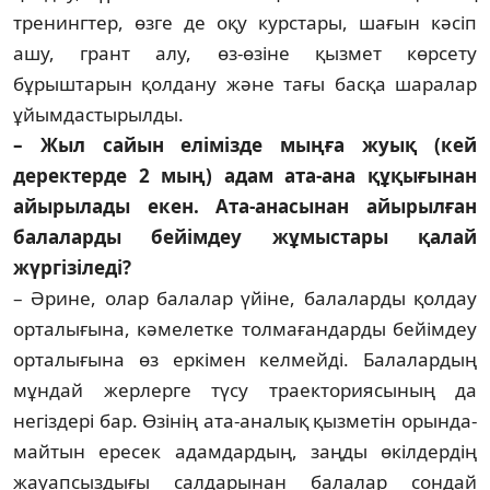
тренингтер, өзге де оқу курстары, шағын кәсіп
ашу, грант алу, өз-өзіне қызмет көрсету
бұрыштарын қолдану және тағы басқа шаралар
ұйымдастырылды.
– Жыл сайын елімізде мыңға жуық (кей
деректерде 2 мың) адам ата-ана құқығынан
айы­ры­ла­ды екен. Ата-анасынан айы­рыл­ған
балаларды бейімдеу жұ­мыстары қалай
жүргізіледі?
– Әрине, олар балалар үйіне, ба­­­­лаларды қолдау
орталығына, кә­ме­­­летке толмағандарды бейімдеу
ор­­­­талығына өз еркімен келмейді. Ба­лалардың
мұндай жерлерге түсу траекториясының да
негіздері бар. Өзінің ата-аналық қызметін орын­да­
майтын ересек адамдардың, заңды өкілдердің
жауапсыздығы салда­ры­нан балалар сондай