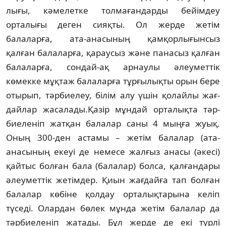
лығы, кәмелетке толмағандарды бейімдеу
орталығы деген сияқты. Ол жерде жетім
балаларға, ата-анасының қамқорлығын­сыз
қалған балаларға, қараусыз және пана­сыз қалған
балаларға, сондай-ақ ар­наулы әлеуметтік
көмекке мұқтаж бала­ларға тұрғылықты орын бере
отырып, тәр­биелеу, білім алу үшін қолайлы жағ­
дай­лар жасалады.Қазір мұндай орталықта тәр­
бие­ле­ніп жатқан балалар саны 4 мыңға жуық.
Оның 300-ден астамы – жетім ба­лалар (ата-
анасының екеуі де не­ме­се жалғыз анасы (әкесі)
қайтыс бол­ған бала (балалар) болса, қал­ған­дары
әлеуметтік жетімдер. Қиын жағдайға тап болған
балалар көбіне қолдау орталықтарына келіп
түседі. Олардан бөлек мұнда жетім балалар да
тәрбиеленіп жатады. Бұл жерде де екі түрлі