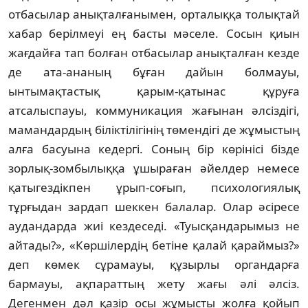
отба­сылар анықталғанымен, орталыққа толықтай
хабар берілмеуі ең басты мәселе. Сосын қиын
жағдайға тап болған отбасылар анықталған кезде
де ата-ананың бұған дайын болмауы,
ынтымақтастық қарым-қатынас құруға
атсалыспауы, коммуникация жағынан әлсіздігі,
мамандардың бі­ліктілігінің төмендігі де жұмыстың
алға басуына кедергі. Соның бір көрінісі бізде
зорлық-зомбылыққа ұшы­раған әйелдер немесе
қаты­гез­дікпен ұрып-соғып, психологиялық
тұрғыдан зардап шеккен балалар. Олар әсіресе
аудандарда жиі кез­де­седі. «Туысқандарымыз не
айтады?», «Көршілердің бетіне қалай қарай­мыз?»
деп көмек сұрамауы, құзырлы органдарға
бармауы, ақпараттың жету жағы әлі әлсіз.
Дегенмен дәл қа­зір осы жұмысты жолға қойып