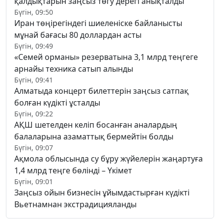
қалдықтарын заңсыз төгу дерегі анықталды
Бүгін, 09:50
Иран төңірегіндегі шиеленіске байланысты
мұнай бағасы 80 доллардан асты
Бүгін, 09:49
«Семей орманы» резерватына 3,1 млрд теңгеге
арнайы техника сатып алынды
Бүгін, 09:41
Алматыда концерт билеттерін заңсыз сатпақ
болған күдікті ұсталды
Бүгін, 09:22
АҚШ шетелден келіп босанған аналардың
балаларына азаматтық бермейтін болды
Бүгін, 09:07
Ақмола облысында су бұру жүйелерін жаңартуға
1,4 млрд теңге бөлінді – Үкімет
Бүгін, 09:01
Заңсыз ойын бизнесін ұйымдастырған күдікті
Вьетнамнан экстрадицияланды