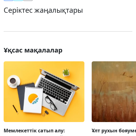
Серіктес жаңалықтары
Ұқсас мақалалар
Мемлекеттік сатып алу:
Ұлт рухын бояум