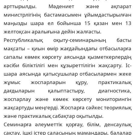
арт­тырылды. Мәдениет және ақ­па­рат
министрлігінің бастамасымен ұйымдастырылған
маңызды шара ел бойынша 15 қазан мен 13
желтоқсан аралығына дейін жалғасты.
Республикалық оқыту-семина­ры­ның басты
мақсаты – қиын өмір жағ­дайындағы отбасыларға
сапалы көмек көрсету аясында қызмет­кер­лердің
кәсіби біліктілігі мен құзы­реттілігін жақсарту. Іс-
шара аясында қатысушылар отбасылармен жеке
жұмыс жоспарларын құру, прак­ти­ка­лық
дағдыларын қалыптастыру, диаг­ностика,
жоспарлау және көмек көр­сету мониторингін
жақсартуды мең­герді. Жоспарға сәйкес теория­лық
және практикалық сабақтар оқы­тылды.
Семинарға әлеуметтік қорғау, бі­лім, денсаулық
сақтау, ішкі істер са­ласының мамандары, балалар