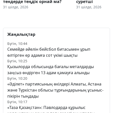
тендерде теңдік орнай ма?
суретші
31 шілде, 2026
31 шілде, 2026
Жаңалықтар
Бүгін, 10:44
Семейде әйелін бейсбол битасымен ұрып
өлтірген ер адамға сот үкімі шықты
Бүгін, 10:25
Қызылорда облысында бағалы металдарды
заңсыз өндірген 13 адам қамауға алынды
Бүгін, 10:20
«Әділет» партиясының өкілдері Алматы, Астана
және Түркістан облысы тұрғындарының ұсыныс-
пікірін тыңдады
Бүгін, 10:17
«Таза Қазақстан»: Павлодарда құрылыс