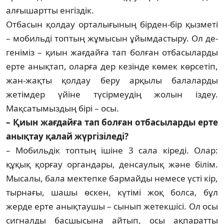
алғышартты енгіздік.
Отбасын қолдау орталығының бір­ден-бір қызметі
– мобильді топ­тың жұмысын ұйымдастыру. Ол де­
геніміз – қиын жағдайға тап бол­ған отбасыларды
ерте анықтап, олар­ға дер кезінде көмек көрсетіп,
жан-жақты қолдау беру арқылы ба­лаларды
жетімдер үйіне түсірмеудің жолын іздеу.
Мақсатымыздың бірі – осы.
– Қиын жағдайға тап болған отбасыларды ерте
анықтау қа­лай жүргізіледі?
– Мобильдік топтың ішіне 3 са­ла кіреді. Олар:
құқық қорғау ор­ган­да­ры, денсаулық және білім.
Мыса­лы, бала мектепке бармайды немесе үсті кір,
тырнағы, шашы өскен, кү­ті­мі жоқ болса, бұл
жерде ерте анық­тау­шы – сынып жетекшісі. Ол осы
сиг­налды басшысына айтып, осы ақ­паратты