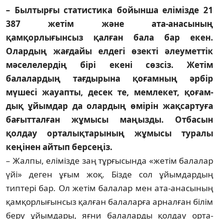
– Былтырғы статистика бойынша елімізде 21
387 жетім және ата-ана­сы­ның
қамқорлығынсыз қалған бала бар екен.
Олардың жағдайы елдегі өзек­ті әлеуметтік
мәселелердің бірі еке­ні сөзсіз. Жетім
балалардың тағ­ды­рына қоғамның әрбір
мүшесі жауап­­ты, десек те, мемлекет, қоғам­
дық ұйымдар да олардың өмірін жақ­сартуға
бағытталған жұмысы маңыз­ды. Отбасын
қолдау орталықтарының жұ­мысы туралы
кеңінен айтып бер­сеңіз.
– Жалпы, елімізде заң тұрғысында «же­тім балалар
үйі» деген ұғым жоқ. Бізде сол ұйымдардың
типтері бар. Ол жетім ба­лалар мен ата-анасының
қамқор­лы­ғын­сыз қалған балаларға арналған білім
беру ұйымдары, яғни балаларды қолдау орта­