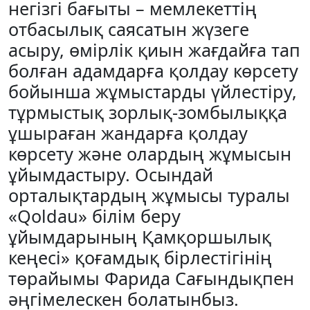
негізгі ба­ғыты – мемлекеттің
отбасылық саясатын жүзеге
асыру, өмірлік қиын жағ­дайға тап
болған адамдарға қолдау көрсету
бойынша жұмыстарды үйлестіру,
тұрмыстық зорлық-зомбылыққа
ұшыраған жандарға қолдау
көрсету және олардың жұмысын
ұйымдастыру. Осындай
орталықтардың жұмысы туралы
«Qoldau» білім беру
ұйымдарының Қамқоршылық
кеңесі» қоғамдық бірлестігінің
төрайымы Фарида Сағындықпен
әңгімелескен болатынбыз.