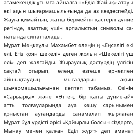
атамекендік ұғымға ай­налған «Еділ-Жайық» атауы
екі ақын шы­ғар­машылығында да аз кездеспейді.
Жауға қи­майтын, жатқа бермейтін қастерлі дүние
ре­тінде, азаттық үшін арпалыстың символы са­
натында сипатталады.
Мұрат Мөңкеұлы Махамбет өлеңінің «Еңселігі екі
елі, Егіз қоян шекелі» де­ген жолын «Шекелігі үш
елі» деп жалғайды. Жыраулық дәстүрдің үлгісін
сақтай отырып, өлеңді өзгеше өрнекпен
айшықтаудың мы­салдарын ақын
шығармашылығынан көптеп та­бамыз. Өзінің
«Сарыарқа» және «Әттең, бір қапы дүние-ай»
атты толғауларында ауа кө­шу сарынымен
қоныстан ауғандарды сана­ма­лап жырлаған
Мұрат бұл үрдісті әрісі «Қайыр­лы болсын сіздерге,
Мынау менен қал­ған Еділ жұрт» деп аманат