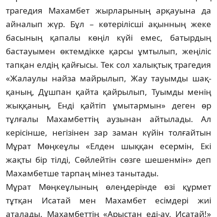
трагедия Махамбет жырла­ры­­ның арқауына да
айналып жүр. Бұл – кө­те­рілісші ақынның жеке
басының қапалы көңіл күйі емес, батырдың
бастауымен өк­тем­дікке қарсы ұмтылып, жеңіліс
тапқан ел­дің қайғысы. Тек сол халықтық трагедия
«Жалаулы найза майрылып, Жау тауымды шақ­
қаның, Дұшпан қайта қайрылып, Туым­ды менің
жыққаның, Енді қайтіп ұмы­тар­мын» деген өр
тұлғалы Махамбеттің аузынан ай­тылады. Ал
керісінше, негізінен зар заман күйін толғайтын
Мұрат Мөңкеұлы «Елден шық­қан есермін, Екі
жақты бір тілді, Сөй­лей­тін сөзге шешенмін» деп
Махамбетше тар­паң мінез танытады.
Мұрат Мөңкеұлының өлеңдерінде өзі құр­мет
тұтқан Исатай мен Махамбет есім­дері жиі
аталады. Махамбеттің «Арыстан еді-ау, Исатай!»