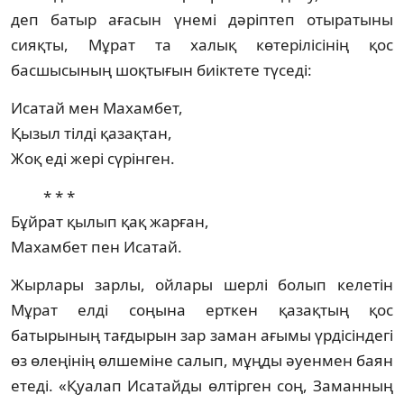
деп батыр ағасын үнемі дә­ріп­теп отыратыны
сияқты, Мұрат та халық көтерілісінің қос
басшысының шоқтығын биіктете түседі:
Исатай мен Махамбет,
Қызыл тілді қазақтан,
Жоқ еді жері сүрінген.
* * *
Бұйрат қылып қақ жарған,
Махамбет пен Исатай.
Жырлары зарлы, ойлары шерлі болып ке­летін
Мұрат елді соңына ерткен қазақтың қос
батырының тағдырын зар заман ағымы үр­дісіндегі
өз өлеңінің өлшеміне салып, мұңд­ы әуенмен баян
етеді. «Қуалап Исатайды өлтірген соң, Заманның