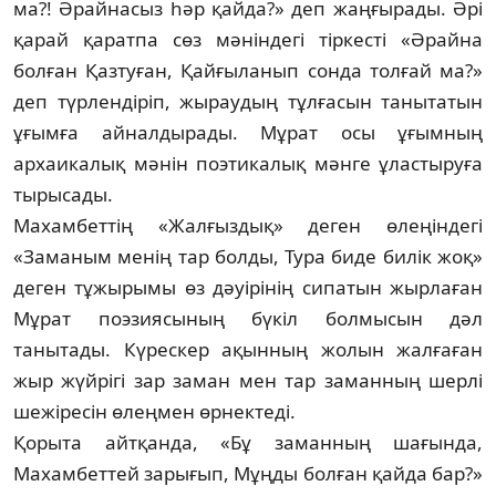
ма?! Әрайнасыз һәр қайда?» деп жаңғырады. Әрі
қарай қаратпа сөз мәніндегі тіркесті «Әрай­на
болған Қазтуған, Қайғыланып сон­да толғай ма?»
деп түрлендіріп, жыраудың тұл­­­ғасын танытатын
ұғымға айналдырады. Мұрат осы ұғымның
архаикалық мәнін поэ­ти­калық мәнге ұластыруға
тырысады.
Махамбеттің «Жалғыздық» деген өлеңін­дегі
«Заманым менің тар болды, Тура биде би­лік жоқ»
деген тұжырымы өз дәуірінің си­патын жырлаған
Мұрат поэзиясының бү­кіл болмысын дәл
танытады. Күрескер ақын­ның жолын жалғаған
жыр жүйрігі зар за­ман мен тар заманның шерлі
шежіресін өлеңмен өрнектеді.
Қорыта айтқанда, «Бұ заманның шағын­да,
Махамбеттей зарығып, Мұңды болған қай­да бар?»