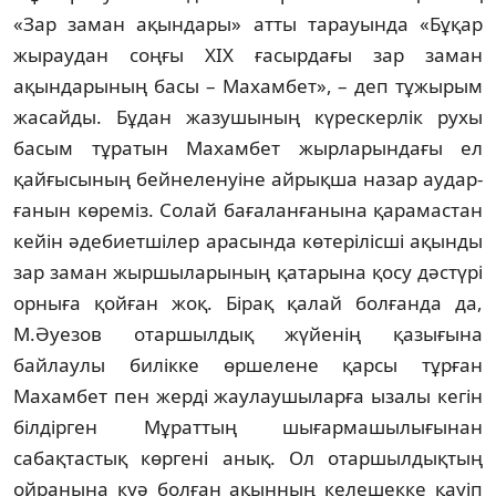
«Зар заман ақын­дары» атты тарауында «Бұқар
жыраудан соңғы ХІХ ға­сырдағы зар заман
ақындарының басы – Ма­хамбет», – деп тұжырым
жасайды. Бұдан жа­зушының күрескерлік рухы
басым тұра­тын Махамбет жырларындағы ел
қайғы­сы­ның бейнеленуіне айрықша назар аудар­
ға­нын көреміз. Солай бағаланғанына қара­мас­тан
кейін әдебиетшілер арасында көтерілісші ақын­ды
зар заман жыршыларының қата­ры­на қосу дәстүрі
орныға қойған жоқ. Бірақ қа­лай болғанда да,
М.Әуезов отаршылдық жүйе­нің қазығына
байлаулы билікке өр­ше­лене қарсы тұрған
Махамбет пен жерді жау­лаушыларға ызалы кегін
білдірген Мұ­рат­тың шығармашылығынан
сабақтастық көр­гені анық. Ол отаршылдықтың
ойранына куә болған ақынның келешекке қауіп