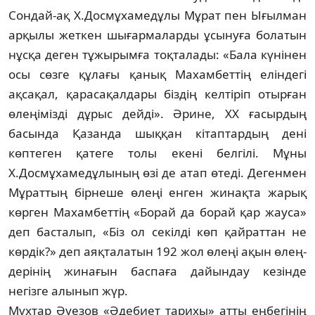
Сондай-ақ Х.Дос­мұ­хамедұлы Мұрат пен Ығылман
арқылы жеткен шығармаларды ұсынуға болатын
нұсқа деген тұжырымға тоқталады: «Бала кү­нінен
осы сөзге құлағы қанық Махамбеттің елін­дегі
ақсақал, қарасақалдары біздің кел­ті­ріп отырған
өлеңімізді дұрыс дейді». Әри­не, ХХ ғасырдың
басында Қазанда шыққан кітап­тардың дені
көптеген қатеге толы екені бел­гілі. Мұны
Х.Досмұхамедұлының өзі де атап өтеді. Дегенмен
Мұраттың бірнеше өлеңі енген жинақта жарық
көрген Ма­хам­беттің «Борай да борай қар жауса»
деп бас­та­лып, «Біз ол секілді көп қайраттан не
көр­дік?» деп аяқталатын 192 жол өлеңі ақын өлең­
дерінің жинағын баспаға дайындау ке­зінде
негізге алынып жүр.
Мұхтар Әуезов «Әдебиет тарихы» ат­ты еңбегінің