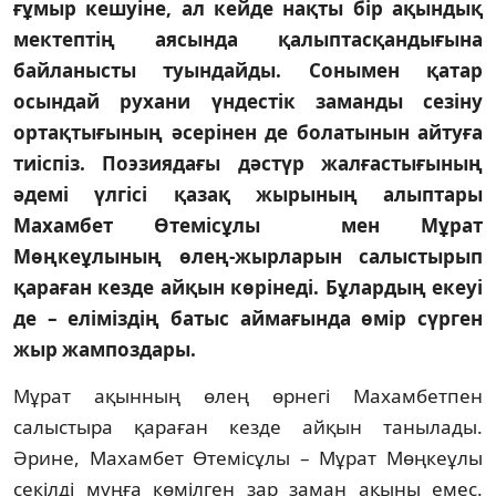
ғұмыр кешуіне, ал кейде нақты бір ақындық
мектептің аясында қалыптасқандығына
байланысты туындайды. Сонымен қатар
осындай рухани үндестік заманды сезіну
ортақтығының әсерінен де болатынын айтуға
тиіспіз. Поэзиядағы дәстүр жалғастығының
әдемі үлгісі қазақ жырының алыптары
Махамбет Өтемісұлы мен Мұрат
Мөңкеұлының өлең-жырларын салыстырып
қараған кезде айқын көрінеді. Бұлардың екеуі
де – еліміздің батыс аймағында өмір сүрген
жыр жампоздары.
Мұрат ақынның өлең өрнегі Махам­бет­пен
салыстыра қараған кезде ай­қын танылады.
Әрине, Махамбет Өте­міс­ұлы – Мұрат Мөңкеұлы
секілді мұңға көміл­ген зар заман ақыны емес.