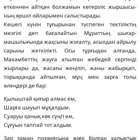
ет­кен­нен айтқан болжамын көтеріліс жыр­шы­сы­
ның өршіл ойларымен салыстырады.
Кешегі күнін тұғырынан түспеген текті­лік­тің
мезгілі деп бағалайтын Мұраттың шы­ғар­
машылығында жақсыны жоғалту, асыл­дан айрылу
сарыны жеткілікті. Осы тұр­ғыдан алғанда,
Махамбеттің жауға атыл­ған жебедей серпінді
жырлары да, жасағы жеңіліп, жаны жабырқап,
торыққанда ай­тыл­ған, мұң мен зарға толы
өлеңдері де бар:
Қылыштай қиғыр алмас ем,
Шарға шауып мұқалдым.
Суаруы қанық көк сүңгі ем,
Сұғуын таппай тот алдым.
Зар заман поэзиясына өзек болған ха­лық­тық