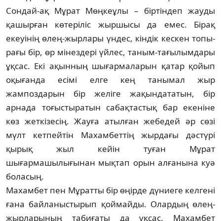
Сондай-ақ Мұрат Мөң­кеұлы – біртіндеп жауды
қашырған кө­те­ріліс жыршысы да емес. Бірақ
екеуінің өлең-жырлары үндес, кіндік кескен то­пы­
рағы бір, өр мінездері үйлес, таным-тағы­лым­дары
ұқсас. Екі ақынның шығармаларын қа­тар қойып
оқығанда есімі елге кең та­ны­мал жыр
жампоздарын бір желіге жа­қын­да­та­тын, бір
арнада тоғыстыратын сабақ­тас­тық бар екеніне
көз жеткізесің. Жауға атыл­ған жебедей әр сөзі
мүлт кетпейтін Ма­­­хамбеттің жырдағы дәстүрі
қырық жыл кейін туған Мұрат
шығармашылығынан мық­тап орын алғанына куә
боласың.
Махамбет пен Мұратты бір өңірде дү­ние­ге келгені
ғана байланыстырып қой­май­ды. Олардың өлең-
жырларының табиғаты да ұқсас. Махамбет