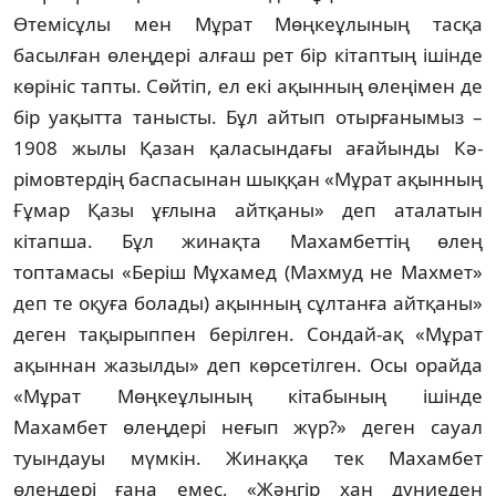
Өтемісұлы мен Мұрат Мөң­кеұлының тасқа
басылған өлеңдері ал­ғаш рет бір кітаптың ішінде
көрініс тапты. Сөй­тіп, ел екі ақынның өлеңімен де
бір уа­қыт­та танысты. Бұл айтып отырғанымыз –
1908 жылы Қазан қаласындағы ағайынды Кә­
рімовтердің баспасынан шыққан «Мұрат ақын­ның
Ғұмар Қазы ұғлына айтқаны» деп ата­латын
кітапша. Бұл жинақта Махамбеттің өлең
топтамасы «Беріш Мұхамед (Махмуд не Махмет»
деп те оқуға болады) ақынның сұл­тан­ға айтқаны»
деген тақырыппен берілген. Сон­дай-ақ «Мұрат
ақыннан жазылды» деп көр­сетілген. Осы орайда
«Мұрат Мөң­кеұ­лы­ның кітабының ішінде
Махамбет өлеңдері не­ғып жүр?» деген сауал
туындауы мүмкін. Жи­наққа тек Махамбет
өлеңдері ғана емес, «Жәң­гір хан дүниеден