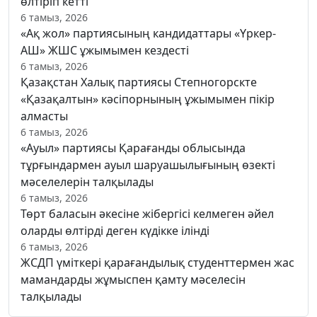
өлтіріп кетті
6 тамыз, 2026
«Ақ жол» партиясының кандидаттары «Үркер-
АШ» ЖШС ұжымымен кездесті
6 тамыз, 2026
Қазақстан Халық партиясы Степногорскте
«Қазақалтын» кәсіпорнының ұжымымен пікір
алмасты
6 тамыз, 2026
«Ауыл» партиясы Қарағанды облысында
тұрғындармен ауыл шаруашылығының өзекті
мәселелерін талқылады
6 тамыз, 2026
Төрт баласын әкесіне жібергісі келмеген әйел
оларды өлтірді деген күдікке ілінді
6 тамыз, 2026
ЖСДП үміткері қарағандылық студенттермен жас
мамандарды жұмыспен қамту мәселесін
талқылады