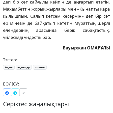
деп бір сәт қайғылы кейпін де аң­ғартып өтетін,
Махамбеттің жорық жыр­лары мен «Қынапты қара
қылышпын, Салып кет­сем кесермін» деп бір сәт
өр мінезін де бай­қатып кететін Мұраттың шерлі
өлең­де­рінің арасында берік сабақтастық,
үйлесімді үндестік бар.
Бауыржан ОМАРҰЛЫ
Тэгтер:
Ақын
ақындар
поэзия
БӨЛІСУ:
Серіктес жаңалықтары