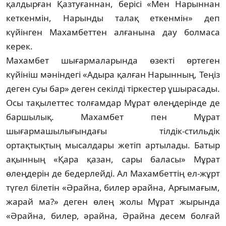
қалдырған Қаз­туғаннан, берісі «Мен Нарыннан
кеткен­мін, Нарынды талақ еткенмін» деп
күйінген Махамбеттен алғанына дау болмаса
керек.
Махамбет шығармаларында өзекті өр­те­ген
күйініш мәніндегі «Адыра қалған На­рын­ның, Теңіз
деген суы бар» деген секілді тір­кес­тер ұшырасады.
Осы тақылеттес толғам­дар Мұрат өлеңдерінде де
баршылық. Ма­хам­бет пен Мұрат
шығармашылығындағы тілдік-стильдік
ортақтықтың мысалдары же­тіп артылады. Батыр
ақынның «Қара қа­зан, сары баласы» Мұрат
өлеңдерін де бе­дер­лейді. Ал Махамбеттің ел-жұрт
түгел білетін «Әрайна, билер әрайна, Арғымағым,
жарай ма?» деген өлең жолы Мұрат жырында
«Әрай­на, билер, әрайна, Әрайна десем болғай