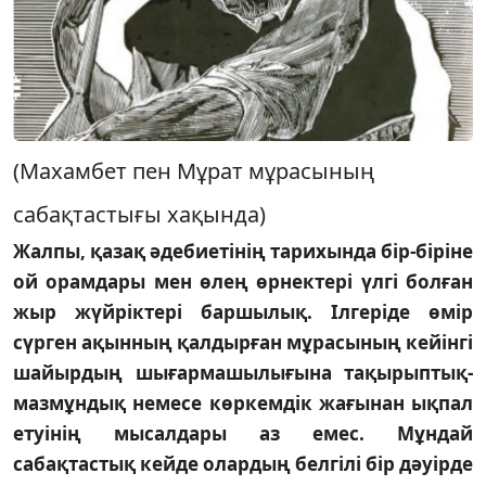
(Махамбет пен Мұрат мұрасының
сабақтастығы хақында)
Жалпы, қазақ әдебиетінің тарихында бір-біріне
ой орамдары мен өлең өрнектері үлгі болған
жыр жүйріктері баршылық. Ілгеріде өмір
сүрген ақынның қалдырған мұрасының кейінгі
шайырдың шығармашылығына тақырыптық-
мазмұндық немесе көркемдік жағынан ықпал
етуінің мысалдары аз емес. Мұндай
сабақтастық кейде олардың белгілі бір дәуірде