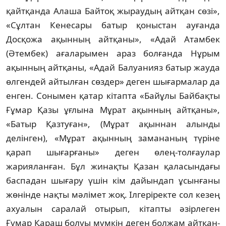
қайтқанда Алаша Бай­тоқ жыраудың айтқан сөзі»,
«Сұлтан Ке­несары батыр қоныстан ауғанда
Досқожа ақын­ның айтқаны», «Адай Атамбек
(Әтем­бек) ағаларымен араз болғанда Нұрым
ақын­ның айтқаны, «Адай Балуанияз батыр жауда
өл­гендей айтылған сөздер» деген шығар­ма­лар да
енген. Сонымен қатар кітапта «Байұлы Бай­бақты
Ғұмар Қазы ұғлына Мұрат ақын­ның айтқаны»,
«Батыр Қазтуған», (Мұрат ақын­нан алынды
делінген), «Мұрат ақынның замананың түріне
қарап шығарғаны» деген өлең-толғаулар
жарияланған. Бұл жинақты Қа­зан қаласындағы
баспадан шығару үшін кім дайындап ұсынғаны
жөнінде нақты мә­лі­мет жоқ. Ілгеріректе сол кезең
ахуалын са­ра­лай отырып, кітапты әзірлеген
Ғұмар Қа­раш болуы мүмкін деген болжам айт­қан­