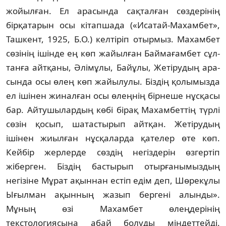
жойылған. Ел арасында сақ­талған сөздерінің
бірқатарын осы кітап­шада («Исатай-Махамбет»,
Ташкент, 1925, Б.О.) келтіріп отырмыз. Махамбет
сөзінің ішін­де ең көп жайылған Баймағамбет сұл­
тан­ға айтқаны, Әлімұлы, Байұлы, Жетірудың ара­
сында осы өлең көп жайылулы. Біздің қо­лымызда
ел ішінен жиналған осы өлеңнің бір­неше нұсқасы
бар. Айтушылардың көбі бір­ақ Махамбеттің түрлі
сөзін қосып, шатас­тырып айтқан. Жетірудың
ішінен жиылған нұсқаларда қателер өте көп.
Кейбір жерлерде сөздің негіздерін өзгертіп
жіберген. Біздің бас­тырып отырғанымыздың
негізіне Мұрат ақыннан естіп едім деп, Шөрекұлы
Ығылман ақынның жазып бергені алынды».
Мұның өзі Ма­хамбет өлеңдерінің
текстологиясына абай болуды міндеттейді.