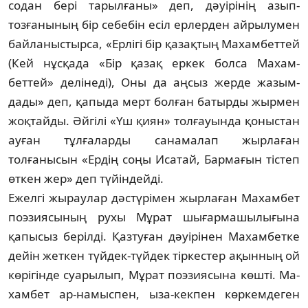
содан бері тарыл­ғаны» деп, дәуірінің азып-
тозғанының бір се­­бебін есіл ерлерден айрылумен
байла­ныс­тыр­­са, «Ерлігі бір қазақтың Махамбеттей
(Кей нұсқада «Бір қазақ еркек болса Ма­хам­
беттей» делінеді), Оны да аңсыз жерде жа­зым­
дады» деп, қапыда мерт болған батырды жыр­мен
жоқтайды. Әйгілі «Үш қиян» тол­ғауын­­да қоныстан
ауған тұлғаларды сана­ма­­лап жырлаған
толғанысын «Ердің соңы Иса­тай, Бармағын тістеп
өткен жер» деп түйін­­дейді.
Ежелгі жыраулар дәстүрімен жырлаған Ма­хамбет
поэзиясының рухы Мұрат шы­ғар­ма­шылығына
қапысыз берілді. Қазтуған дәуі­рінен Махамбетке
дейін жеткен түйдек-түй­дек тіркестер ақынның ой
көрігінде суа­рылып, Мұрат поэзиясына көшті. Ма­
хам­бет ар-намыспен, ыза-кекпен көркемдеген