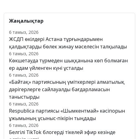
Жаңалықтар
6 тамыз, 2026
ЖСДП өкілдері Астана тұрғындарымен
қалдықтарды бөлек жинау мәселесін талқылады
6 тамыз, 2026
Көкшетауда түрмеден шыққанына көп болмаған
ер адам үйленген күні ұсталды
6 тамыз, 2026
«Байтақ» партиясының үміткерлері алматылық
дәрігерлерге сайлауалды бағдарламасын
таныстырды
6 тамыз, 2026
Respublica партиясы «Шымкентмай» кәсіпорын
ұжымының ұсыныс-пікірін тыңдады
6 тамыз, 2026
Белгілі TikTok блогерді тікелей эфир кезінде