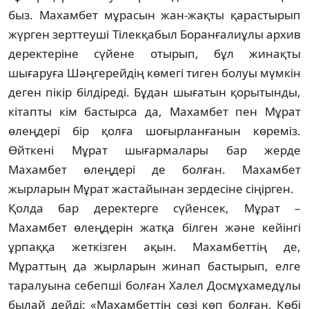
быз. Махамбет мұрасын жан-жақты қарас­ты­рып
жүрген зерттеуші Тілекқабыл Боран­ға­лиұлы архив
деректеріне сүйене отырып, бұл жинақты
шығаруға Шәңгерейдің көмегі тиген болуы мүмкін
деген пікір білдіреді. Бұ­дан шығатын қорытынды,
кітапты кім бас­тырса да, Махамбет пен Мұрат
өлеңдері бір қолға шоғырланғанын көреміз.
Өйткені Мұ­рат шығармалары бар жерде
Махамбет өлең­дері де болған. Махамбет
жырларын Мұрат жастайынан зердесіне сіңірген.
Қолда бар деректерге сүйенсек, Мұрат –
Махамбет өлеңдерін жатқа білген және кейінгі
ұрпаққа жеткізген ақын. Махамбеттің де,
Мұраттың да жырларын жинап бастырып, елге
таралуына себепші болған Халел Дос­мұ­хамедұлы
былай дейді: «Махамбеттің сөзі көп болған. Көбі