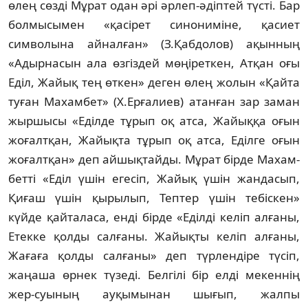
өлең сөзді Мұрат одан әрі әрлеп-әдіптей түс­­ті. Бар
болмысымен «қасірет синониміне, қа­сиет
символына айналған» (З.Қабдолов) ақын­ның
«Адырнасын ала өзгіздей мөңі­рет­кен, Атқан оғы
Еділ, Жайық тең өткен» деген өлең жолын «Қайта
туған Махамбет» (Х.Ер­ға­­лиев) атанған зар заман
жыршысы «Еділде тұ­рып оқ атса, Жайыққа оғын
жоғалтқан, Жайық­та тұрып оқ атса, Еділге оғын
жо­ғалт­­қан» деп айшықтайды. Мұрат бірде Махам­
бет­ті «Еділ үшін егесіп, Жайық үшін жан­да­сып,
Қиғаш үшін қырылып, Тептер үшін те­біскен»
күйде қайталаса, енді бірде «Еділді ке­­ліп алғаны,
Етекке қолды сал­ғаны. Жайық­ты келіп ал­ғаны,
Жағаға қолды салғаны» деп түр­лендіре түсіп,
жаңаша өрнек түзеді. Бел­гілі бір елді мекеннің
жер-суының ауқы­мы­нан шығып, жалпы