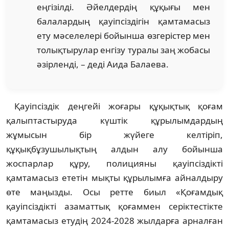
еңгізілді. Әйелдердің құқығы мен
балалардың қауіпсіздігін қамтамасыз
ету мәселелері бойынша өзгерістер мен
толықтырулар енгізу туралы заң жобасы
әзірленді, – деді Аида Балаева.
Қауіпсіздік деңгейі жоғары құқықтық қоғам
қалыптастыруда күштік құрылымдардың
жұмысын бір жүйеге келтіріп,
құқықбұзушылықтың алдын алу бойынша
жоспарлар құру, полицияны қауіпсіздікті
қамтамасыз ететін мықты құрылымға айналдыру
өте маңызды. Осы ретте биыл «Қоғамдық
қауіпсіздікті азаматтық қоғаммен серіктестікте
қамтамасыз етудің 2024-2028 жылдарға арналған