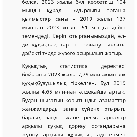
болса, 2023 жылы бұл көрсеткіш 104
мың­ды құрады. Ауырлығы орташа
қылмыстар саны – 2019 жылы 137
мыңнан 2023 жылы 51 мың­ға дейін
төмендеді. Көріп отырғанымыздай, ел­
де құқықтық тәртіпті орнату саясаты
дәйекті түр­де жүзеге асырылып жатыр.
Құқықтық статистика деректері
бойынша 2023 жылы 7,79 млн әкімшілік
құқықбұзушылық тір­кел­ген. Бұл 2019
жылғы 4,65 млн-нан әлде­қай­да артық.
Бұдан шығатын қорытынды: аза­мат­тар
жанжалдарды заңға сүйене отырып,
бар­лық заңды және ресми арналар
арқылы құ­қық қорғау органдарына
жүгіну арқылы құ­қық­тық әдістер­мен