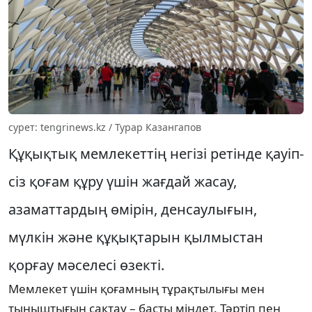
сурет: tengrinews.kz / Турар Казангапов
Құқықтық мемлекеттің негізі ретінде қауіп­
сіз қоғам құру үшін жағдай жасау,
азаматтар­дың өмірін, денсаулығын,
мүлкін және құқық­та­рын қыл­мыстан
қорғау мәселесі өзекті.
Мемлекет үшін қоғамның тұрақтылығы мен
тыныштығын сақтау – басты міндет. Тәртіп пен