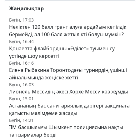
Жаңалықтар
Бүгін, 17:03
Неліктен 120 балл грант алуға әрдайым кепілдік
бермейді, ал 100 балл жеткілікті болуы мүмкін?
Бүгін, 16:44
Қонаевта флайбордшы «Әділет» туымен су
үстінде шоу көрсетті
Бүгін, 16:16
Елена Рыбакина Торонтодағы турнирдің үшінші
айналымында жеңіске жетті
Бүгін, 16:03
Лионель Мессидің әкесі Хорхе Месси көз жұмды
Бүгін, 15:01
Астананың бас санитариялық дәрігері вакцинаға
қатысты мәлімдеме жасады
Бүгін, 14:21
ІІМ басшылығы Шымкент полициясына нақты
тапсырмалар берді