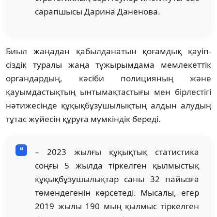
сарапшысы Дарина Даненова.
Биыл жаңадан қабылданатын қоғамдық қауіп­­
сіздік туралы жаңа тұжырымдама мем­лекеттік
органдардың, кәсіби полицияның жә­­не
қауымдастықтың ынтымақтастығы мен бір­­лестігі
нәтижесінде құқықбұзушылықтың ал­дын алудың
тұтас жүйесін құруға мүмкіндік бере­ді.
– 2023 жылғы құқықтық статистика
соңғы 5 жылда тіркелген қылмыстық
құқық­бұзушы­лық­тар саны 32 пайызға
төмендегенін көрсетеді. Мы­­салы, егер
2019 жылы 190 мың қылмыс тір­кел­­ген