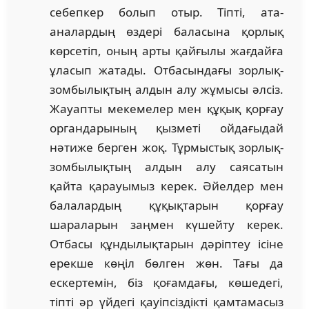
себепкер болып отыр. Тіп­ті, ата-
аналардың өздері баласына қорлық
көрсетіп, оның арты қайғылы жағдайға
ұласып жатады. Отбасындағы зорлық-
зомбылықтың алдын алу жұмысы әлсіз.
Жауапты ме­кемелер мен құқық қорғау
органдарының қызметі ойдағы­дай
нәтиже берген жоқ. Тұрмыстық зорлық-
зомбылықтың алдын алу саясатын
қайта қарауымыз керек. Әйелдер мен
ба­ла­лар­дың құқықтарын қорғау
шараларын заңмен күшейту керек.
Отбасы құндылықтарын дәріптеу ісіне
ерекше көңіл бөлген жөн. Тағы да
ескертемін, біз қоғамдағы, көшедегі,
тіпті әр үйдегі қауіп­сіздікті қамтамасыз