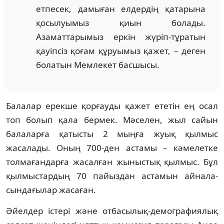
етпесек, дамыған елдердің қатарына
қосылуымыз қиын болады.
Азаматтарымыз еркін жүріп-тұратын
қауіпсіз қоғам құруы­мыз қажет, – деген
болатын Мемлекет басшысы.
Балалар ерекше қорғауды қажет ететін ең осал
топ болып қала бер­мек. Мәселен, жыл сайын
балаларға қатысты 2 мыңға жуық қыл­мыс
жасалады. Оның 700-ден астамы – кәмелетке
толмағандарға жа­сал­ған жыныстық қылмыс. Бұл
қылмыстардың 70 пайыздан астамын айна­ла­
сындағылар жасаған.
Әйелдер істері және отбасылық-демографиялық