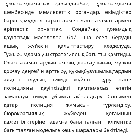
тұжырымдамасы» қабылданбақ. Тұжырымдама
шеңберінде мемлекеттік органдар, әкімдіктер
барлық мүдделі тараптармен және азаматтармен
әріптестік орнатпақ. Сондай-ақ қоғамдық
қауіпсіздік мәселелері бойынша есеп берудің
ашық жүйесін қалыптастыру көзделуде.
Тұжырымдама үш стратегиялық бағытты қамтиды.
Олар: азаматтардың өмірін, денсаулығын, мүлкін
қорғау деңгейін арттыру, құқықбұзушылықтардың
алдын алудың тиімді жүйесін құру және
полицияны қауіпсіздікті қамтамасыз ететін
заманауи тиімді ұйымға айналдыру. Сонымен
қатар полиция жұмысын түрлендіру,
бюрократиялық жүйеден қоғамның
қажеттіліктеріне, адамға бағытталған, клиентке
бағытталған модельге көшу шаралары бекітіледі.