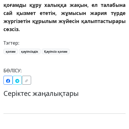
қоғамды құру халыққа жақын, ел талабына
сай қызмет ете­тін, жұмысын жария түрде
жүргізетін құры­лым жүйесін қалыптастырары
сөзсіз.
Тэгтер:
қоғам
қауіпсіздік
Қауіпсіз қоғам
БӨЛІСУ:
Серіктес жаңалықтары