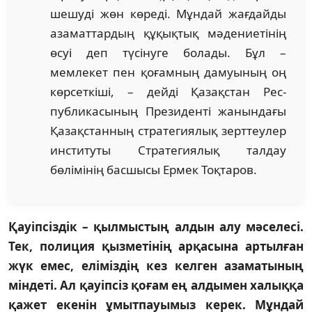
шешуді жөн көреді. Мұндай жағ­дайды
аза­мат­тардың құқықтық мәдениетінің
өсуі деп тү­сіну­ге болады. Бұл –
мемлекет пен қо­ғам­ның да­муы­ның оң
көрсеткіші, – дейді Қа­зақстан Рес­
публикасының Президенті жа­нын­дағы
Қазақ­станның стратегиялық зерттеулер
инс­титуты Стратегиялық талдау
бөлімінің бас­шы­сы Ермек Тоқтаров.
Қауіпсіздік – қылмыстың алдын алу мәселесі.
Тек, полиция қызметінің арқасына артылған
жүк емес, еліміздің кез келген азаматының
міндеті. Ал қауіпсіз қоғам ең алдымен халыққа
қажет еке­нін ұмытпауымыз керек. Мұндай