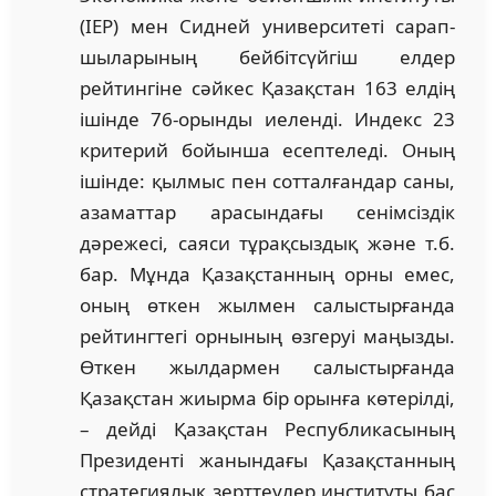
(IEP) мен Сидней университеті сарап­
шыларының бейбітсүйгіш елдер
рейтингіне сәй­кес Қазақстан 163 елдің
ішінде 76-орынды иелен­ді. Индекс 23
кри­терий бойынша есептеледі. Оның
ішінде: қыл­мыс пен сотталғандар саны,
аза­мат­тар ара­сын­дағы сенімсіздік
дәрежесі, саяси тұрақ­сыздық және т.б.
бар. Мұнда Қазақстанның орны емес,
оның өткен жылмен салыстырғанда
рей­тингтегі орнының өзгеруі маңызды.
Өткен жыл­дармен са­лыстырғанда
Қазақстан жиырма бір орынға кө­терілді,
– дейді Қазақстан Респуб­ли­касының
Пре­зиденті жанындағы Қазақстан­ның
страте­ги­я­лық зерттеулер институты бас