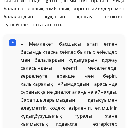
саясат жөніндегі ұлттық комиссия төрағасы Аида
Балаева зорлық-зомбылық көрген әйелдер мен
балалардың құқығын қорғау тетіктері
күшейтілетінін атап өтті.
– Мемлекет басшысы атап өткен
басымдықтарға сәйкес былтыр әйелдер
мен балалардың құқықтарын қорғау
саласындағы өзекті мәселелерді
зерделеуге ерекше мән беріп,
халықаралық ұйымдардың арасында
сұранысқа ие диалог алаңына айналды.
Сарапшыларымыздың қатысуымен
әлеуметтік кодекс әзірленіп, әкімшілік
құқықбұзушылық туралы және
қылмыстық кодекске өзгерістер