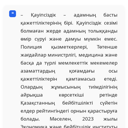
– Қауіпсіздік – адамның басты
қажеттіліктерінің бірі. Қауіпсіздік сезімі
болмаған жерде адамның толық­қанды
өмір сүруі және дамуы мүмкін емес.
Полиция қызметкерлері, Төтенше
жағдайлар министрлігі, медицина және
басқа да түрлі мемлекеттік мекемелер
азаматтардың қоғамдағы осы
қажеттіліктерін қам­тамасыз етеді.
Олардың жұмысының тиімділігінің
айрықша көрсеткіші ретінде
Қазақстанның бейбітшілікті сүйе­тін
елдер рейтингіндегі орнын қарастыруға
болады. Мәселен, 2023 жылы
Экономика және бейбітшілік институты