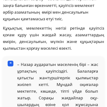
заңға бағынған өркениетті, қауіпсіз мемлекет
әрбір азаматының өмірі мен денсаулығын
құқығын қамтамасыз етуі тиіс.
Құқықтық мемлекеттің негізі ретінде қауіп­сіз
қоғам құру үшін жағдай жасау, азаматтар­дың
өмірін, денсаулығын, мүлкін және құқық­та­рын
қыл­мыстан қорғау мәселесі өзекті.
– Назар аударатын мәселенің бірі – жас
ұрпақтың қауіпсіздігі. Балаларға
қатысты жантүршігерлік қыл­мыс­тар
жиілеп кетті. Мұндай оқиғалар
мектепте, кө­шеде, тіпті үйде болып
жатыр. Сорақы жағдайлар оқу­
шылардың өзіне қол жұмсауына