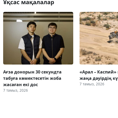
Ұқсас мақалалар
Ағза донорын 30 секундта
«Арал – Каспий» 
табуға көмектесетін жоба
жаңа дәуірдің 
7 тамыз, 2026
жасаған екі дос
7 тамыз, 2026