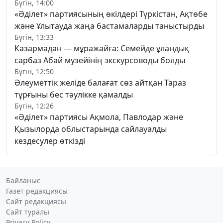
Бүгін, 14:00
«Әділет» партиясының өкілдері Түркістан, Ақтөбе
және Ұлытауда жаңа бастамаларды таныстырды
Бүгін, 13:33
Казармадан — мұражайға: Семейде ұландық
сарбаз Абай музейінің экскурсоводы болды
Бүгін, 12:50
Әлеуметтік желіде балағат сөз айтқан Тараз
тұрғыны бес тәулікке қамалды
Бүгін, 12:26
«Әділет» партиясы Ақмола, Павлодар және
Қызылорда облыстарында сайлауалды
кездесулер өткізді
Байланыс
Газет редакциясы
Сайт редакциясы
Сайт туралы
Privacy Policy