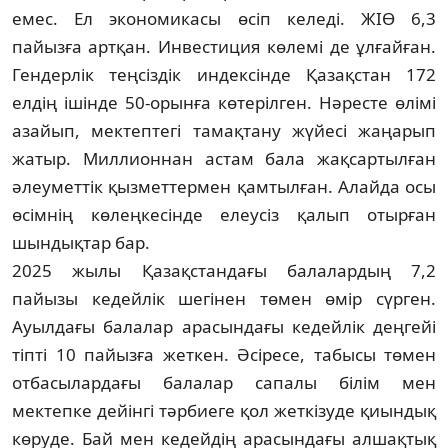
емес. Ел эконо­ми­ка­сы өсіп келеді. ЖІӨ 6,3
пайызға артқан. Ин­вестиция көлемі де ұлғайған.
Гендерлік теңсіздік индексінде Қазақстан 172
елдің ішінде 50-орынға көтерілген. Нәресте өлі­мі
азайып, мектептегі тамақтану жүйесі жаңарып
жатыр. Миллионнан астам бала жақ­сартылған
әлеуметтік қызметтермен қам­тылған. Алайда осы
өсімнің көлең­кесін­де елеусіз қалып отырған
шындықтар бар.
2025 жылы Қазақстандағы балалардың 7,2
пайызы кедейлік шегінен төмен өмір сүр­ген.
Ауылдағы балалар арасындағы ке­дей­­­лік деңгейі
тіпті 10 пайызға жеткен. Әсі­­ресе, табысы төмен
отбасылардағы ба­­­­­лалар сапалы білім мен
мектепке дейінгі тәр­биеге қол жеткізуде қиындық
көруде. Бай мен кедейдің арасындағы алшақтық