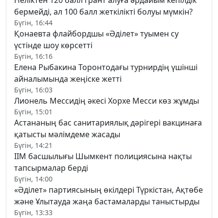
Неліктен 120 балл грант алуға әрдайым кепілдік
бермейді, ал 100 балл жеткілікті болуы мүмкін?
Бүгін, 16:44
Қонаевта флайбордшы «Әділет» туымен су
үстінде шоу көрсетті
Бүгін, 16:16
Елена Рыбакина Торонтодағы турнирдің үшінші
айналымында жеңіске жетті
Бүгін, 16:03
Лионель Мессидің әкесі Хорхе Месси көз жұмды
Бүгін, 15:01
Астананың бас санитариялық дәрігері вакцинаға
қатысты мәлімдеме жасады
Бүгін, 14:21
ІІМ басшылығы Шымкент полициясына нақты
тапсырмалар берді
Бүгін, 14:00
«Әділет» партиясының өкілдері Түркістан, Ақтөбе
және Ұлытауда жаңа бастамаларды таныстырды
Бүгін, 13:33