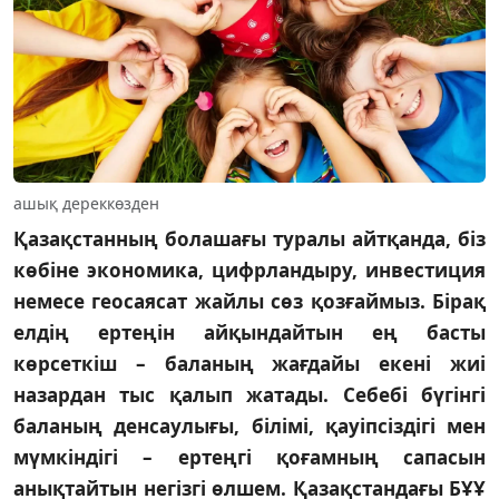
ашық дереккөзден
Қазақстанның болашағы туралы айтқанда, біз
көбіне экономика, цифрландыру, инвестиция
немесе геосаясат жайлы сөз қозғаймыз. Бірақ
елдің ертеңін айқындайтын ең басты
көрсеткіш – баланың жағдайы екені жиі
назардан тыс қалып жатады. Себебі бүгінгі
баланың денсаулығы, білімі, қауіпсіздігі мен
мүмкіндігі – ертеңгі қоғамның сапасын
анықтайтын негізгі өлшем. Қазақстандағы БҰҰ