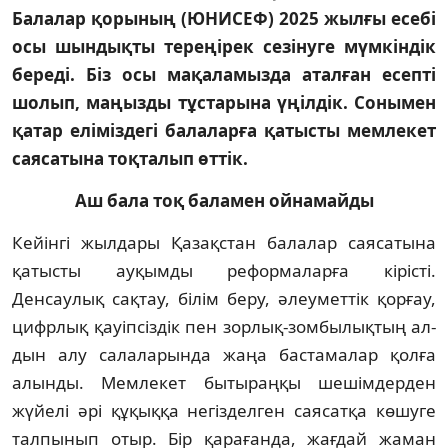
Балалар қорының (ЮНИСЕФ) 2025 жылғы есебі
осы шындықты тереңірек сезінуге мүмкіндік
береді. Біз осы мақаламызда аталған есепті
шолып, маңызды тұстарына үңілдік. Сонымен
қатар еліміздегі балаларға қатысты мемлекет
саясатына тоқталып өттік.
Аш бала тоқ баламен ойнамайды
Кейінгі жылдары Қазақстан балалар саясатына
қатысты ауқымды ре­фор­­маларға кірісті.
Денсаулық сақтау, бі­лім беру, әлеуметтік қорғау,
цифрлық қауіп­сіздік пен зорлық-зомбылықтың ал­
дын алу салаларында жаңа бастамалар қол­ға
алынды. Мемлекет бытыраңқы ше­шімдерден
жүйелі әрі құқыққа негізделген сая­сатқа көшуге
талпынып отыр. Бір қа­ра­ғанда, жағдай жаман