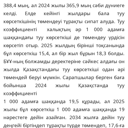
388,4 мың, ал 2024 жылы 365,9 мың сәби дү­ниеге
келді. Елде кейінгі жылдары бала туу
көрсеткішінің төмендеуі тұрақты си­пат алуда. Туу
коэффициенті халықтың әр 1 000 адамға
шаққандағы туу көрсеткіші де төмендеу үрдісін
көрсетіп отыр. 2025 жыл­дың бірінші тоқсанында
бұл көрсет­кіш 15,4, ал бір жыл бұрын 18,3 болды.
БҰҰ-ның болжамды деректеріне сәйкес ал­дағы он
жылда Қазақстандағы туу көр­сет­кіші одан әрі
төмендей беруі мүмкін. Сарап­шылар берген баға
бойынша 2024 жы­лы Қазақстанда туу
коэффициенті
1 000 адамға шаққанда 19,5 құрады, ал 2025
жылы бұл көрсеткіш 1 000 адамға шақ­қанда 19
нәрестеге дейін азайған. 2034 жыл­ға дейін туу
деңгейі біртіндеп тұрақты түр­де төмендеп, 17,6-ға