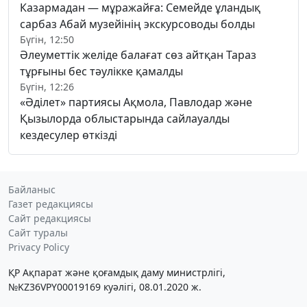
Казармадан — мұражайға: Семейде ұландық
сарбаз Абай музейінің экскурсоводы болды
Бүгін, 12:50
Әлеуметтік желіде балағат сөз айтқан Тараз
тұрғыны бес тәулікке қамалды
Бүгін, 12:26
«Әділет» партиясы Ақмола, Павлодар және
Қызылорда облыстарында сайлауалды
кездесулер өткізді
Байланыс
Газет редакциясы
Сайт редакциясы
Сайт туралы
Privacy Policy
ҚР Ақпарат және қоғамдық даму министрлігі,
№KZ36VPY00019169 куәлігі, 08.01.2020 ж.