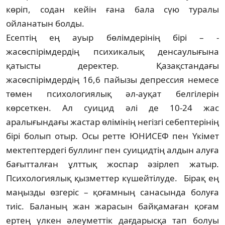
көріп, содан кейін ғана бала сүю туралы
ойланатын болды.
Есептің ең ауыр бөлімдерінің бірі – ­
жасөспірімдердің психикалық ден­саулығына
қатысты деректер. Қазақ­стан­дағы
жасөспірімдердің 16,6 пайызы депрессия немесе
төмен психологиялық әл-ауқат белгілерін
көрсеткен. Ал суицид әлі де 10-24 жас
аралығындағы жастар өлімінің негізгі себептерінің
бірі болып отыр. Осы ретте ЮНИСЕФ пен Үкімет
мек­тептердегі буллинг пен суицидтің алдын алуға
бағытталған ұлттық жоспар әзірлеп жатыр.
Психологиялық қызметтер күшейтілуде. Бірақ ең
маңызды өзгеріс – қоғамның санасында болуға
тиіс. Баланың жан жарасын байқамаған қоғам
ертең үлкен әлеуметтік дағдарысқа тап болуы