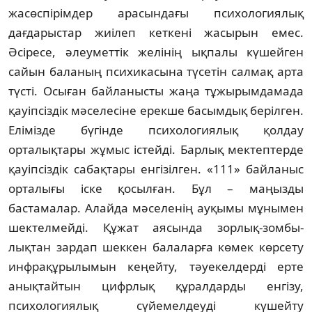
жасөспірімдер арасын­дағы психологиялық
дағдарыстар жиілеп кеткені жасырын емес.
Әсіресе, әлеуметтік желінің ықпалы күшейген
сайын баланың психикасына түсетін салмақ арта
түсті. Осыған байланысты жаңа тұжырымдамада
қауіпсіздік мәселесіне ерекше басымдық берілген.
Елімізде бүгінде психологиялық қолдау
орталықтары жұмыс істейді. Бар­лық мектептерде
қауіпсіздік сабақтары енгізілген. «111» байланыс
орталығы іске қосылған. Бұл – маңызды
бастамалар. Алайда мәселенің ауқымы мұнымен
шек­тел­мейді. Құжат аясында зорлық-зомбы­
лықтан зардап шеккен балаларға көмек көрсету
инфрақұрылымын кеңейту, тәуекелдерді ерте
анықтайтын цифрлық құралдарды енгізу,
психологиялық сүйе­мелдеуді күшейту