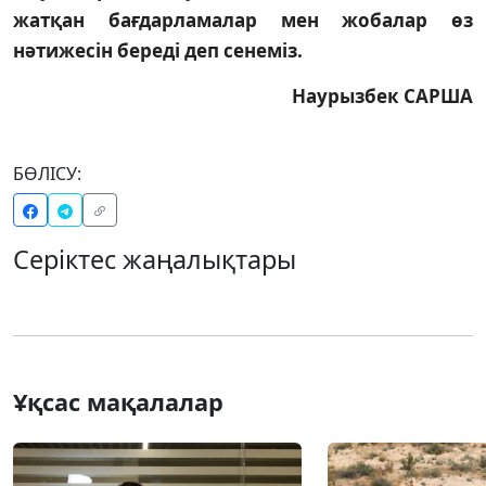
жатқан бағдарламалар мен жобалар өз
нәтижесін береді деп сенеміз.
Наурызбек САРША
БӨЛІСУ:
Серіктес жаңалықтары
Ұқсас мақалалар