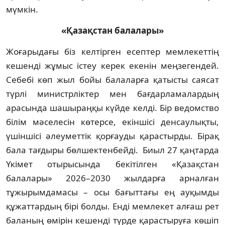
мүмкін.
«Қазақстан балалары»
Жоғарыдағы біз келтірген есептер мем­лекеттің
кешенді жұмыс істеу керек еке­нін меңзегендей.
Себебі көп жыл бойы балаларға қатысты саясат
түрлі министр­ліктер мен бағдарламалардың
арасында шашыраңқы күйде келді. Бір ведомство
білім мәселесін көтерсе, екіншісі денсау­лықты,
үшіншісі әлеуметтік қорғауды қарас­тырды. Бірақ
бала тағдыры бөлшек­тенбейді. Биыл 27 қаңтарда
Үкімет оты­ры­сында бекітілген «Қазақстан
балалары» 2026–2030 жылдарға арналған
тұжырым­дамасы – осы бағыттағы ең ауқымды
құжаттардың бірі болды. Енді мемлекет алғаш рет
баланың өмірін кешенді түрде қарастыруға көшіп