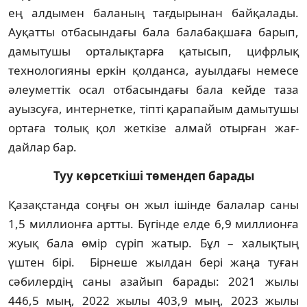
ең алдымен баланың тағдырынан бай­қа­лады.
Ауқатты отбасындағы бала балабақ­ша­ға барып,
дамытушы орталықтарға қа­­тысып, цифрлық
технологияны еркін қол­данса, ауылдағы немесе
әлеуметтік осал отбасындағы бала кейде таза
ауыз­су­ға, интернетке, тіпті қарапайым дамытушы
ор­таға толық қол жеткізе алмай отырған жағ­
дайлар бар.
Туу көрсеткіші төмендеп барады
Қазақстанда соңғы он жыл ішінде ба­ла­лар саны
1,5 миллионға артты. Бүгінде ел­де 6,9 миллионға
жуық бала өмір сүріп жа­тыр. Бұл – халықтың
үштен бірі. Бір­не­ше жылдан бері жаңа туған
сәбилердің са­ны азайып барады: 2021 жылы
446,5 мың, 2022 жылы 403,9 мың, 2023 жылы