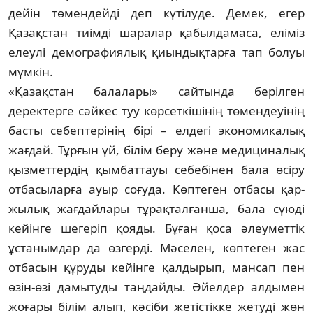
дейін төмендейді деп күтілуде. Демек, егер
Қазақстан тиімді шаралар қабылдамаса, еліміз
елеулі де­мографиялық қиындықтарға тап болуы
мүмкін.
«Қазақстан балалары» сайтында беріл­ген
деректерге сәйкес туу көрсеткішінің төмендеуінің
басты себептерінің бірі – елдегі экономикалық
жағдай. Тұрғын үй, білім беру және медициналық
қызмет­тер­дің қымбаттауы себебінен бала өсіру
от­ба­сыларға ауыр соғуда. Көптеген отбасы қар­
жылық жағдайлары тұрақталғанша, бала сүюді
кейінге шегеріп қояды. Бұған қо­са әлеуметтік
ұстанымдар да өзгерді. Мә­селен, көптеген жас
отбасын құруды кейін­­­ге қалдырып, мансап пен
өзін-өзі да­мытуды таңдайды. Әйелдер алдымен
жо­ғары білім алып, кәсіби жетістікке же­туді жөн