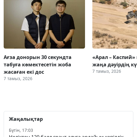
Ағза донорын 30 секундта
«Арал – Каспий» 
табуға көмектесетін жоба
жаңа дәуірдің 
7 тамыз, 2026
жасаған екі дос
7 тамыз, 2026
Жаңалықтар
Бүгін, 17:03