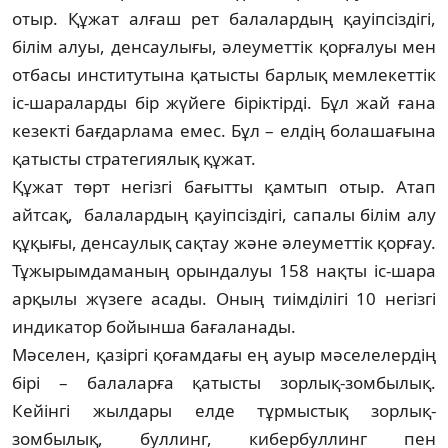
отыр. Құжат алғаш рет балалардың қауіпсіздігі,
білім алуы, денсау­лығы, әлеуметтік қорғалуы мен
отбасы институтына қатысты барлық мемлекеттік
іс-шараларды бір жүйеге біріктірді. Бұл жай ғана
кезекті бағдарлама емес. Бұл – ел­дің болашағына
қатысты стратегиялық құжат.
Құжат төрт негізгі бағытты қамтып отыр. Атап
айтсақ, балалардың қауіпсіздігі, са­палы білім алу
құқығы, денсаулық сақ­тау және әлеуметтік қорғау.
Тұжырым­дама­ның орындалуы 158 нақты іс-шара
арқылы жүзеге асады. Оның тиімділігі 10 негізгі
индикатор бойынша бағаланады.
Мәселен, қазіргі қоғамдағы ең ауыр мәселелердің
бірі – балаларға қатысты зорлық-зомбылық.
Кейінгі жылдары елде тұрмыстық зорлық-
зомбылық, буллинг, кибербуллинг пен