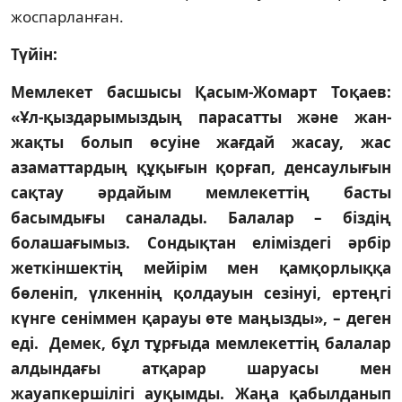
жоспарланған.
Түйін:
Мемлекет басшысы Қасым-Жомарт Тоқаев:
«Ұл-қыздарымыздың парасатты және жан-
жақты болып өсуіне жағдай жасау, жас
азаматтардың құқығын қорғап, денсаулығын
сақтау әрдайым мемлекеттің басты
басымдығы саналады. Балалар – біздің
болашағымыз. Сондықтан еліміздегі әрбір
жеткіншектің мейірім мен қамқорлыққа
бөленіп, үлкеннің қолдауын сезінуі, ертеңгі
күнге сеніммен қарауы өте маңызды», – деген
еді. Демек, бұл тұрғыда мемлекеттің балалар
алдындағы атқарар шаруасы мен
жауапкершілігі ауқымды. Жаңа қабылданып