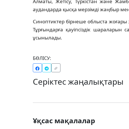
Алматы, Жетісу, Түркістан және Жамб
аудандарда қысқа мерзімді жаңбыр мен
Синоптиктер бірнеше облыста жоғары ж
Тұрғындарға қауіпсіздік шараларын с
ұсынылады.
БӨЛІСУ:
Серіктес жаңалықтары
Ұқсас мақалалар