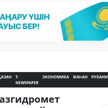
ҚАЗАН
T-
ЭКОНОМИКА
ЖАҺАН
РУХАНИ
NEWSPAPER
Қазгидромет