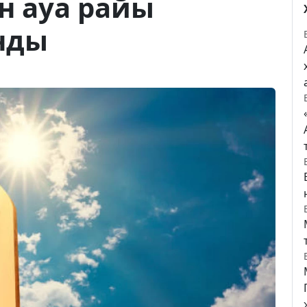
ан ауа райы
нды