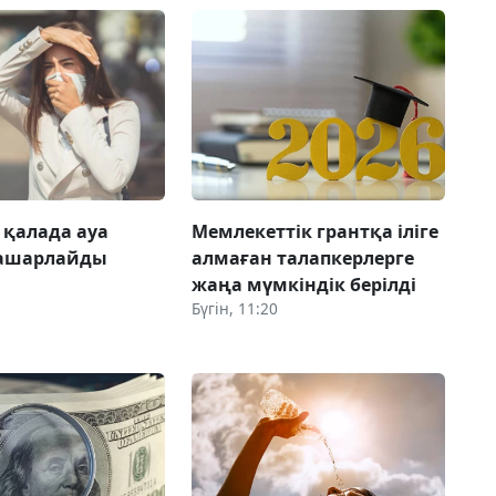
 қалада ауа
Мемлекеттік грантқа іліге
нашарлайды
алмаған талапкерлерге
жаңа мүмкіндік берілді
Бүгін, 11:20