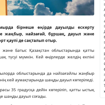
амырда бірнеше өңірде дауылды ескерту
де жаңбыр, найзағай, бұршақ, дауыл және
өрт қаупі де сақталып отыр.
й және Батыс Қазақстан облыстарында қатты
қ түсуі мүмкін. Кей өңірлерде желдің екпіні
ызылорда облыстарында да найзағайлы жаңбыр
нің кей аумақтарында шаңды дауыл көтеріледі.
асы 35 градусқа дейін көтеріліп, қатты ыстық
нде шаңды дауыл соғады.