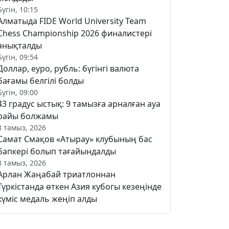
Бүгін, 10:15
Алматыда FIDE World University Team
Chess Championship 2026 финалистері
анықталды
Бүгін, 09:54
Доллар, еуро, рубль: бүгінгі валюта
бағамы белгілі болды
Бүгін, 09:00
43 градус ыстық: 9 тамызға арналған ауа
райы болжамы
8 тамыз, 2026
Самат Смақов «Атырау» клубының бас
бапкері болып тағайындалды
8 тамыз, 2026
Арлан Жаңабай триатлоннан
Түркістанда өткен Азия кубогы кезеңінде
күміс медаль жеңіп алды