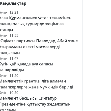
Жаңалықтар
Бүгін, 12:21
Алан Құрманғалиев үстел теннисінен
халықаралық турнирде жеңімпаз
атанды
Бүгін, 11:55
«Әділет» партиясы Павлодар, Абай және
Атыраудағы өзекті мәселелерді
талқылады
Бүгін, 11:47
Бүгін қай қалада ауа сапасы
нашарлайды
Бүгін, 11:20
Мемлекеттік грантқа іліге алмаған
талапкерлерге жаңа мүмкіндік берілді
Бүгін, 10:50
Мемлекет басшысы Сингапур
Президентіне құттықтау жеделхатын
жолдады