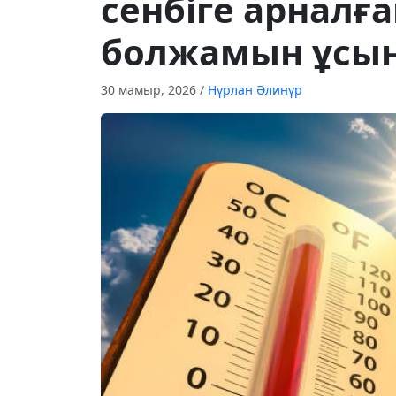
сенбіге арналғ
болжамын ұсы
30 мамыр, 2026
/
Нұрлан Әлинұр