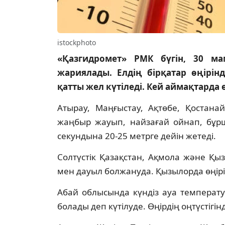
istockphoto
«Қазгидромет» РМК бүгін, 30 м
жариялады. Елдің бірқатар өңірін
қатты жел күтіледі. Кей аймақтарда 
Атырау, Маңғыстау, Ақтөбе, Қостана
жаңбыр жауып, найзағай ойнап, бұрша
секундына 20-25 метрге дейін жетеді.
Солтүстік Қазақстан, Ақмола және Қ
мен дауыл болжануда. Қызылорда өңірі
Абай облысында күндіз ауа температур
болады деп күтілуде. Өңірдің оңтүстігі