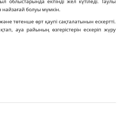
ыл облыстарында екпінді жел күтіледі. Таулы
 найзағай болуы мүмкін.
әне төтенше өрт қаупі сақталатынын ескертті.
ақтап, ауа райының өзгерістерін ескеріп жүру