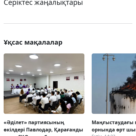
Серіктес жаңалықтары
Ұқсас мақалалар
«Әділет» партиясының
Маңғыстаудағы 
өкілдері Павлодар, Қарағанды
орнында өрт ш