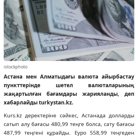
istockphoto
Астана мен Алматыдағы валюта айырбастау
пункттерінде шетел валюталарының
жаңартылған бағамдары жарияланды, деп
хабарлайды turkystan.kz.
Kurs.kz деректеріне сәйкес, Астанада долларды
сатып алу бағасы 480,99 теңге болса, сату бағасы
487,99 теңгені құрайды. Еуро 558,99 теңгеден