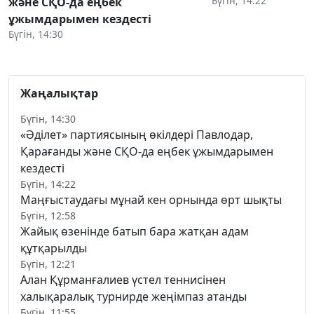
Бүгін, 14:22
және СҚО-да еңбек
ұжымдарымен кездесті
Бүгін, 14:30
Жаңалықтар
Бүгін, 14:30
«Әділет» партиясының өкілдері Павлодар,
Қарағанды және СҚО-да еңбек ұжымдарымен
кездесті
Бүгін, 14:22
Маңғыстаудағы мұнай кен орнында өрт шықты
Бүгін, 12:58
Жайық өзенінде батып бара жатқан адам
құтқарылды
Бүгін, 12:21
Алан Құрманғалиев үстел теннисінен
халықаралық турнирде жеңімпаз атанды
Бүгін, 11:55