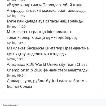
«Әділет» партиясы Павлодар, Абай және
Атыраудағы өзекті мәселелерді талқылады
Бүгін, 11:47
Бүгін қай қалада ауа сапасы нашарлайды
Бүгін, 11:20
Мемлекеттік грантқа іліге алмаған
талапкерлерге жаңа мүмкіндік берілді
Бүгін, 10:50
Мемлекет басшысы Сингапур Президентіне
құттықтау жеделхатын жолдады
Бүгін, 10:15
Алматыда FIDE World University Team Chess
Championship 2026 финалистері анықталды
Бүгін, 09:54
Доллар, еуро, рубль: бүгінгі валюта бағамы
белгілі болды
Байланыс