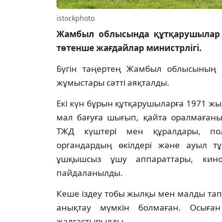
istockphoto
Жамбыл облысында құтқарушылар 
төтенше жағдайлар министрлігі.
Бүгін таңертең Жамбыл облысының 
жұмыстары сәтті аяқталды.
Екі күн бұрын құтқарушыларға 1971 ж
мал бағуға шығып, қайта оралмағаны
ТЖД күштері мен құралдары, поли
органдардың өкілдері және ауыл т
ұшқышсыз ұшу аппараттары, кин
пайдаланылды.
Кеше іздеу тобы жылқы мен малды та
анықтау мүмкін болмаған. Осыған 
жалғастырылды.