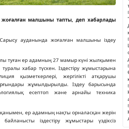
жоғалған малшыны тапты, деп хабарлады
Сарысу ауданында жоғалған малшыны іздеу
ылы туған ер адамның 27 мамыр күні жылқымен
 туралы хабар түскен. Іздестіру жұмыстарына
ция қызметкерлері, жергілікті атқарушы
ұрғындары жұмылдырылды. Іздеу барысында
ологиялық есептоп және арнайы техника
пқанымен, ер адамның нақты орналасқан жерін
байланысты іздестіру жұмыстары үздіксіз