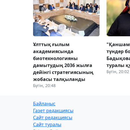
Ұлттық ғылым
"Қаншам
академиясында
түндер б
биотехнологияны
Бадықова
дамытудың 2036 жылға
туралы қ
Бүгін, 20:02
дейінгі стратегиясының
жобасы талқыланды
Бүгін, 20:48
Байланыс
Газет редакциясы
Сайт редакциясы
Сайт туралы