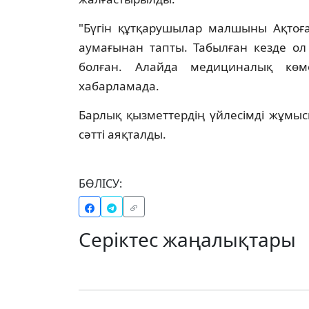
"Бүгін құтқарушылар малшыны Ақто
аумағынан тапты. Табылған кезде ол
болған. Алайда медициналық көм
хабарламада.
Барлық қызметтердің үйлесімді жұмыс
сәтті аяқталды.
БӨЛІСУ:
Серіктес жаңалықтары