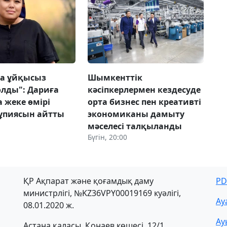
а ұйқысыз
Шымкенттік
олды": Дариға
кәсіпкерлермен кездесуде
 жеке өмірі
орта бизнес пен креативті
ұпиясын айтты
экономиканы дамыту
мәселесі талқыланды
Бүгін, 20:00
ҚР Ақпарат және қоғамдық даму
PD
министрлігі, №KZ36VPY00019169 куәлігі,
Ау
08.01.2020 ж.
Ау
Астана қаласы, Қонаев көшесі, 12/1