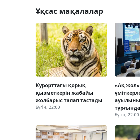
Ұқсас мақалалар
Курорттағы қорық
«Ақ жол
қызметкерін жабайы
үміткерл
жолбарыс талап тастады
ауылын
Бүгін, 22:00
тұрғында
Бүгін, 22:00