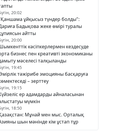
тапты
Бүгін, 20:02
"Қаншама ұйқысыз түндер болды":
Дариға Бадықова жеке өмірі туралы
құпиясын айтты
Бүгін, 20:00
Шымкенттік кәсіпкерлермен кездесуде
орта бизнес пен креативті экономиканы
дамыту мәселесі талқыланды
Бүгін, 19:45
Өмірлік тәжірибе эмоцияны басқаруға
көмектеседі – зерттеу
Бүгін, 19:15
Күйзеліс ер адамдарды айналасынан
алыстатуы мүмкін
Бүгін, 18:50
Қазақстан: Мұнай мен мыс. Орталық
Азияны шын мәнінде кім ұстап тұр