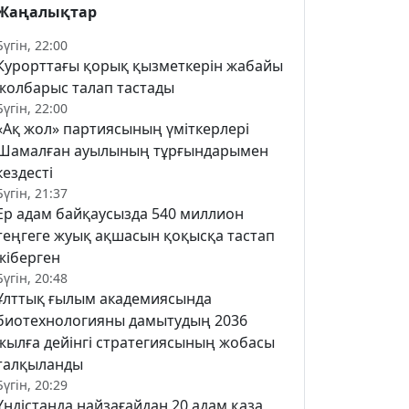
Жаңалықтар
Бүгін, 22:00
Курорттағы қорық қызметкерін жабайы
жолбарыс талап тастады
Бүгін, 22:00
«Ақ жол» партиясының үміткерлері
Шамалған ауылының тұрғындарымен
кездесті
Бүгін, 21:37
Ер адам байқаусызда 540 миллион
теңгеге жуық ақшасын қоқысқа тастап
жіберген
Бүгін, 20:48
Ұлттық ғылым академиясында
биотехнологияны дамытудың 2036
жылға дейінгі стратегиясының жобасы
талқыланды
Бүгін, 20:29
Үндістанда найзағайдан 20 адам қаза