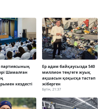
» партиясының
Ер адам байқаусызда 540
ері Шамалған
миллион теңгеге жуық
ың
ақшасын қоқысқа тастап
рымен кездесті
жіберген
Бүгін, 21:37