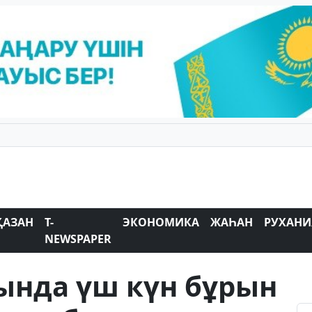
ҚАЗАН
T-
ЭКОНОМИКА
ЖАҺАН
РУХАНИ
NEWSPAPER
нда үш күн бұрын