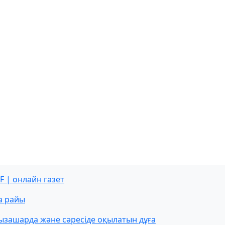
F | онлайн газет
а райы
ызашарда және сәресіде оқылатын дұға