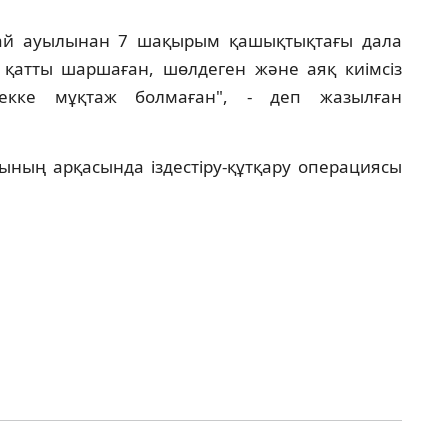
ғай ауылынан 7 шақырым қашықтықтағы дала
 қатты шаршаған, шөлдеген және аяқ киімсіз
екке мұқтаж болмаған", - деп жазылған
ының арқасында іздестіру-құтқару операциясы