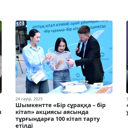
24 сәуір, 2025
Шымкентте «Бір сұраққа – бір
ы
кітап» акциясы аясында
тұрғындарға 100 кітап тарту
етілді