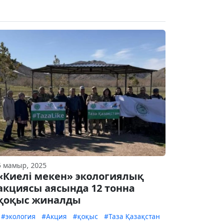
5 мамыр, 2025
«Киелі мекен» экологиялық
акциясы аясында 12 тонна
қоқыс жиналды
#экология
#Акция
#қоқыс
#Таза Қазақстан