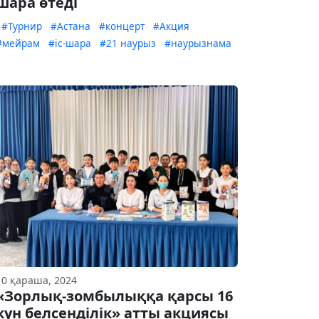
шара өтеді
#Турнир
#Астана
#концерт
#Акция
#мейрам
#іс-шара
#21 наурыз
#наурызнама
10 қараша, 2024
«Зорлық-зомбылыққа қарсы 16
күн белсенділік» атты акциясы