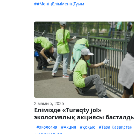
##МеніңЕлімМеніңТуым
2 мамыр, 2025
Елімізде «Turaqty jol»
экологиялық акциясы басталд
#экология
#Акция
#қоқыс
#Таза Қазақстан