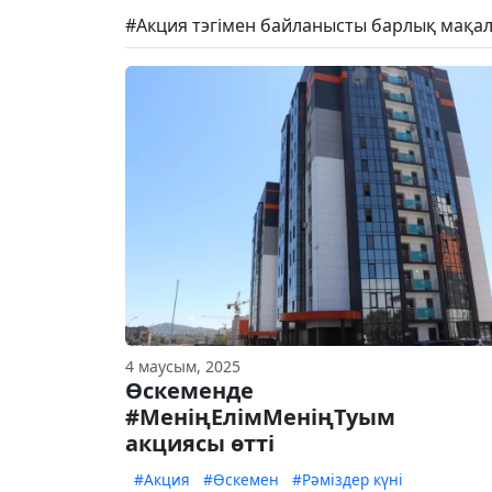
#Акция тэгімен байланысты барлық мақал
4 маусым, 2025
Өскеменде
#МеніңЕлімМеніңТуым
акциясы өтті
#Акция
#Өскемен
#Рәміздер күні