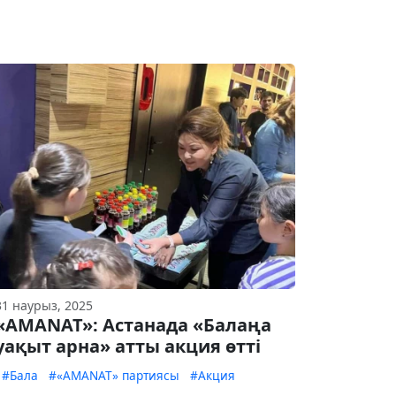
31 наурыз, 2025
«AMANAT»: Астанада «Балаңа
уақыт арна» атты акция өтті
#Бала
#«AMANAT» партиясы
#Акция