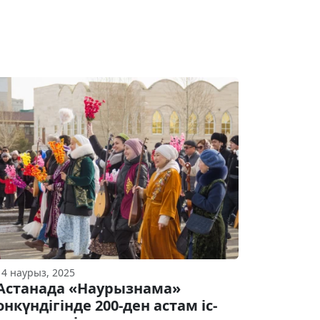
14 наурыз, 2025
Астанада «Наурызнама»
онкүндігінде 200-ден астам іс-