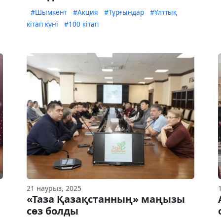
#Шымкент
#Акция
#Тұрғындар
#Ұлттық
кітап күні
#100 кітап
21 наурыз, 2025
«Таза Қазақстанның» маңызы
сөз болды