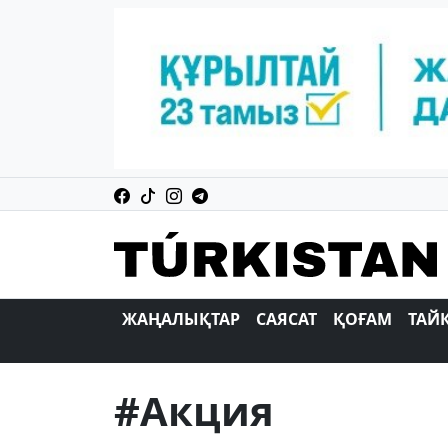
ЖАҢАЛЫҚТАР
САЯСАТ
ҚОҒАМ
ТАЙ
#Акция