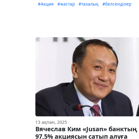
#Акция
#жастар
#тазалық
#белсенділер
13 ақпан, 2025
Вячеслав Ким «Jusan» банктың
97,5% акциясын сатып алуға