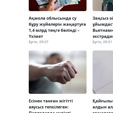
Ақмола облысында су
Заңсыз о
бұру жүйелерін жаңартуға
ұйымдаст
1,4 млрд теңге бөлінді –
Вьетнам
Үкімет
экстрад
Бүгін, 09:07
Бүгін, 09:01
Есінен танған жігітті
Қайғылы
аяусыз тепкілеген:
алдын а
Павлодарда күдікті
мұнарағ