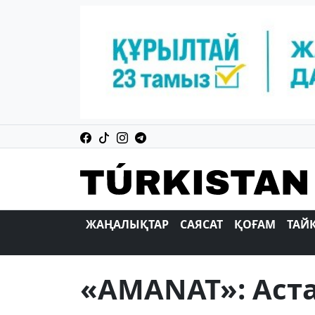
ЖАҢАЛЫҚТАР
САЯСАТ
ҚОҒАМ
ТАЙ
«AMANAT»: Аст