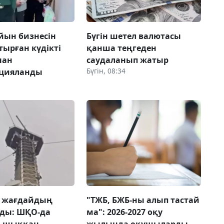
йын бизнесін
Бүгін шетел валютасы
ырған күдікті
қанша теңгеден
нан
саудаланып жатыр
Бүгін, 08:34
ицияланды
 жағдайдың
"ТЖБ, БЖБ-ны алып тастай
лды: ШҚО-да
ма": 2026-2027 оқу
а шыққан
жылында оқушыларды