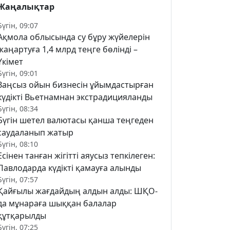
Жаңалықтар
Бүгін, 09:07
Ақмола облысында су бұру жүйелерін
жаңартуға 1,4 млрд теңге бөлінді –
Үкімет
Бүгін, 09:01
Заңсыз ойын бизнесін ұйымдастырған
күдікті Вьетнамнан экстрадицияланды
Бүгін, 08:34
Бүгін шетел валютасы қанша теңгеден
саудаланып жатыр
Бүгін, 08:10
Есінен танған жігітті аяусыз тепкілеген:
Павлодарда күдікті қамауға алынды
Бүгін, 07:57
Қайғылы жағдайдың алдын алды: ШҚО-
да мұнараға шыққан балалар
құтқарылды
Бүгін, 07:25