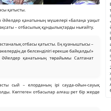
асы қатысты.
 Әйелдер қанатының мүшелері «Балаңа уақыт
 мақсаты – отбасылық құндылықтарды нығайту.
м астаналық отбасы қатысты. Ең қуаныштысы –
әкелердің де белсенділігі ерекше байқалды!»
ық Әйелдер қанатының төрайымы Салтанат
сты сый – елорданың ірі сауда-ойын-сауық
лды. Көптеген отбасылар алғаш рет бір жерде