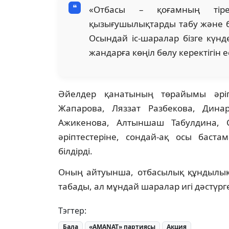
«Отбасы – қоғамның тіре
қызығушылықтарды табу және бі
Осындай іс-шаралар бізге күнд
жандарға көңіл бөлу керектігін е
Әйелдер қанатының төрайымы әріп
Жапарова, Ляззат Разбекова, Дина
Ажикенова, Алтыншаш Табулдина, 
әріптестеріне, сондай-ақ осы баст
білдірді.
Оның айтуынша, отбасылық құндылық
табады, ал мұндай шаралар игі дәстүрг
Тэгтер:
Бала
«AMANAT» партиясы
Акция