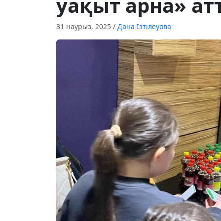
уақыт арна» ат
31 наурыз, 2025
/
Дана Ізтілеуова