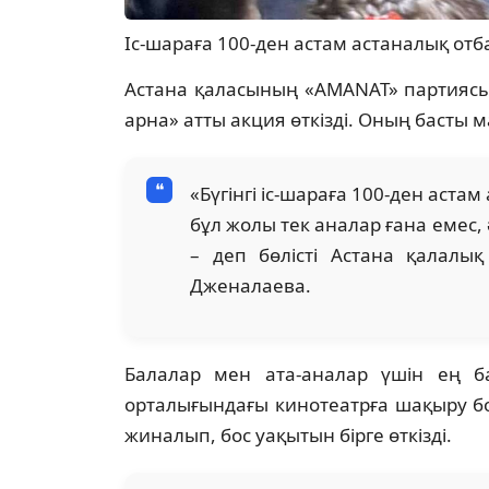
Іс-шараға 100-ден астам астаналық отб
Астана қаласының «AMANAT» партиясы
арна» атты акция өткізді. Оның басты
«Бүгінгі іс-шараға 100-ден аста
бұл жолы тек аналар ғана емес, 
– деп бөлісті Астана қалал
Дженалаева.
Балалар мен ата-аналар үшін ең ба
орталығындағы кинотеатрға шақыру бо
жиналып, бос уақытын бірге өткізді.