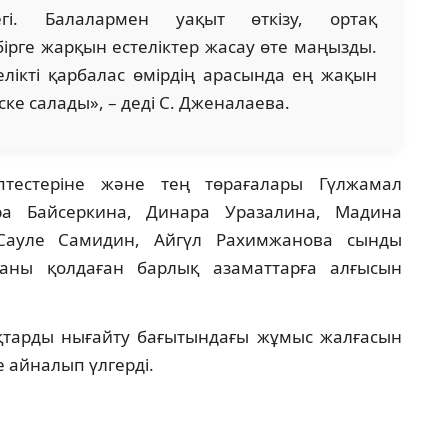
гі. Балалармен уақыт өткізу, ортақ
рге жарқын естеліктер жасау өте маңызды.
елікті қарбалас өмірдің арасында ең жақын
ске салады», – деді С. Дженалаева.
тестеріне және тең төрағалары Гүлжамал
ра Байсеркина, Динара Уразалина, Мадина
Сауле Самидин, Айгүл Рахимжанова сынды
аманы қолдаған барлық азаматтарға алғысын
тарды нығайту бағытындағы жұмыс жалғасын
е айналып үлгерді.