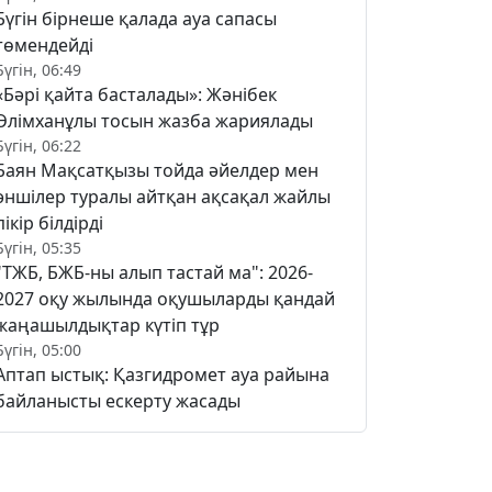
Бүгін бірнеше қалада ауа сапасы
төмендейді
Бүгін, 06:49
«Бәрі қайта басталады»: Жәнібек
Әлімханұлы тосын жазба жариялады
Бүгін, 06:22
Баян Мақсатқызы тойда әйелдер мен
әншілер туралы айтқан ақсақал жайлы
пікір білдірді
Бүгін, 05:35
"ТЖБ, БЖБ-ны алып тастай ма": 2026-
2027 оқу жылында оқушыларды қандай
жаңашылдықтар күтіп тұр
Бүгін, 05:00
Аптап ыстық: Қазгидромет ауа райына
байланысты ескерту жасады