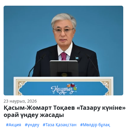
23 наурыз, 2026
Қасым-Жомарт Тоқаев «Тазару күніне»
орай үндеу жасады
#Акция
#үндеу
#Таза Қазақстан
#Мөлдір бұлақ