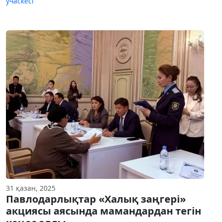
учаскесі
31 қазан, 2025
Павлодарлықтар «Халық заңгері»
акциясы аясында мамандардан тегін