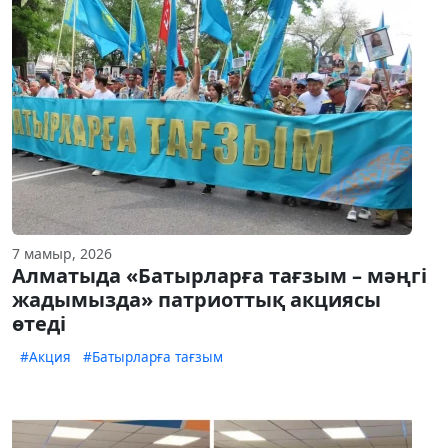
7 мамыр, 2026
Алматыда «Батырларға тағзым – мәңгі
жадымызда» патриоттық акциясы
өтеді
#Акция
#Батырларға тағзым