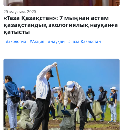
25 маусым, 2025
«Таза Қазақстан»: 7 мыңнан астам
қазақстандық экологиялық науқанға
қатысты
#экология
#Акция
#науқан
#Таза Қазақстан