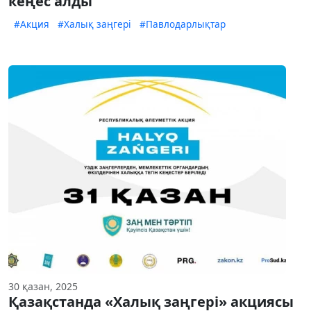
кеңес алды
#Акция
#Халық заңгері
#Павлодарлықтар
30 қазан, 2025
Қазақстанда «Халық заңгері» акциясы