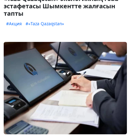
эстафетаcы Шымкентте жалғасын
тапты
#Акция
#«Taza Qazaqstan»