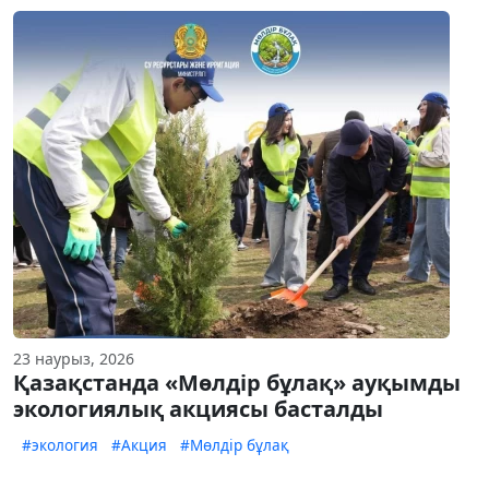
23 наурыз, 2026
Қазақстанда «Мөлдір бұлақ» ауқымды
экологиялық акциясы басталды
#экология
#Акция
#Мөлдір бұлақ