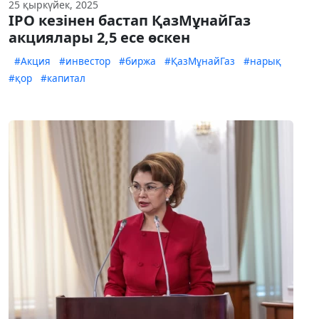
25 қыркүйек, 2025
IPO кезінен бастап ҚазМұнайГаз
акциялары 2,5 есе өскен
#Акция
#инвестор
#биржа
#ҚазМұнайГаз
#нарық
#қор
#капитал