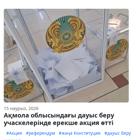
15 наурыз, 2026
Ақмола облысындағы дауыс беру
учаскелерінде ерекше акция өтті
#Акция
#референдум
#жаңа Конституция
#дауыс беру