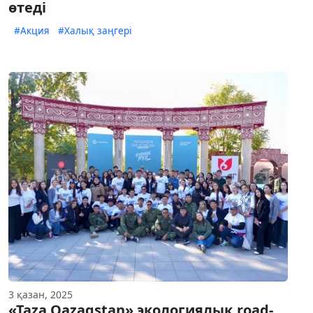
өтеді
#Акция
#Халық заңгері
3 қазан, 2025
«Taza Qazaqstan» экологиялық road-