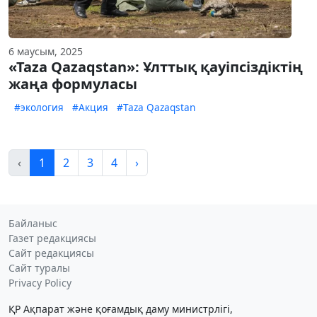
6 маусым, 2025
«Taza Qazaqstan»: Ұлттық қауіпсіздіктің
жаңа формуласы
#экология
#Акция
#Taza Qazaqstan
‹
1
2
3
4
›
Байланыс
Газет редакциясы
Сайт редакциясы
Сайт туралы
Privacy Policy
ҚР Ақпарат және қоғамдық даму министрлігі,