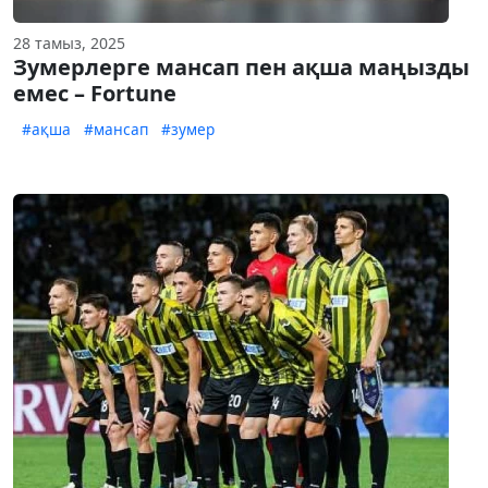
28 тамыз, 2025
Зумерлерге мансап пен ақша маңызды
емес – Fortune
#ақша
#мансап
#зумер