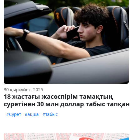
30 қыркүйек, 2025
18 жастағы жасөспірім тамақтың
суретінен 30 млн доллар табыс тапқан
#Сурет
#ақша
#табыс