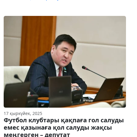
17 қыркүйек, 2025
Футбол клубтары қақпаға гол салуды
емес қазынаға қол салуды жақсы
меңгерген – депутат