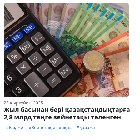
23 қыркүйек, 2025
Жыл басынан бері қазақстандықтарға
2,8 млрд теңге зейнетақы төленген
#Бюджет
#Зейнетақы
#ақша
#қаражат