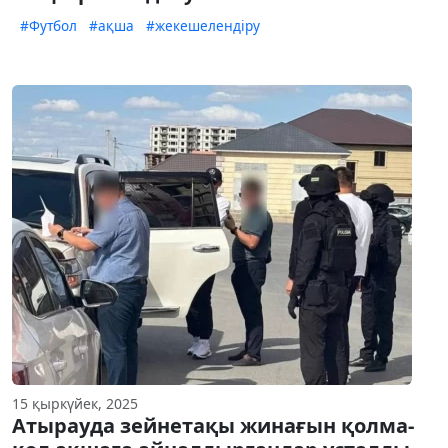
#Футбол
#ақша
#жекешелендіру
15 қыркүйек, 2025
Атырауда зейнетақы жинағын қолма-