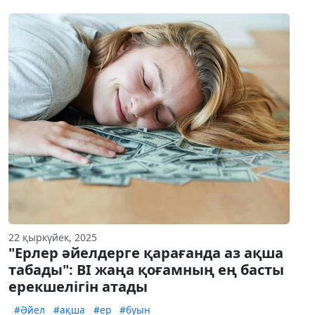
22 қыркүйек, 2025
"Ерлер әйелдерге қарағанда аз ақша
табады": BI жаңа қоғамның ең басты
ерекшелігін атады
#Әйел
#ақша
#ер
#буын