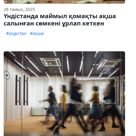
28 тамыз, 2025
Үндістанда маймыл қомақты ақша
салынған сөмкені ұрлап кеткен
#үндістан
#ақша