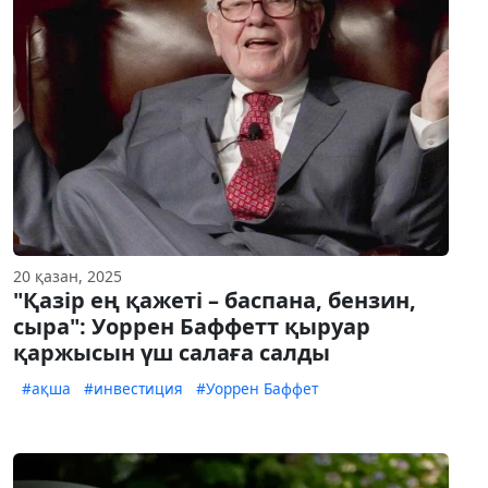
20 қазан, 2025
"Қазір ең қажеті – баспана, бензин,
сыра": Уоррен Баффетт қыруар
қаржысын үш салаға салды
#ақша
#инвестиция
#Уоррен Баффет