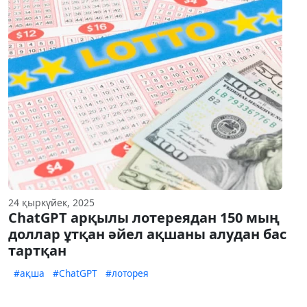
24 қыркүйек, 2025
ChatGPT арқылы лотереядан 150 мың
доллар ұтқан әйел ақшаны алудан бас
тартқан
#ақша
#ChatGPT
#лоторея