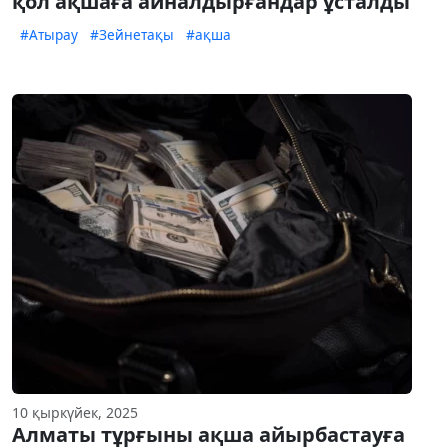
қол ақшаға айналдырғандар ұсталды
#Атырау
#Зейнетақы
#ақша
10 қыркүйек, 2025
Алматы тұрғыны ақша айырбастауға