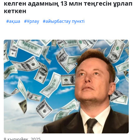
келген адамның 13 млн теңгесін ұрлап
кеткен
#ақша
#Ұрлау
#айырбастау пункті
8 қыркүйек, 2025