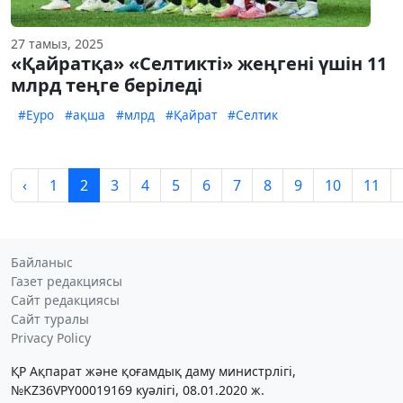
27 тамыз, 2025
«Қайратқа» «Селтикті» жеңгені үшін 11
млрд теңге беріледі
#Еуро
#ақша
#млрд
#Қайрат
#Селтик
‹
1
2
3
4
5
6
7
8
9
10
11
Байланыс
Газет редакциясы
Сайт редакциясы
Сайт туралы
Privacy Policy
ҚР Ақпарат және қоғамдық даму министрлігі,
№KZ36VPY00019169 куәлігі, 08.01.2020 ж.