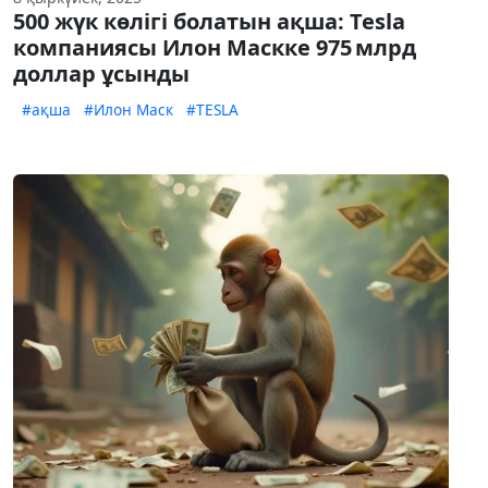
500 жүк көлігі болатын ақша: Tesla
компаниясы Илон Маскке 975 млрд
доллар ұсынды
#ақша
#Илон Маск
#TESLA