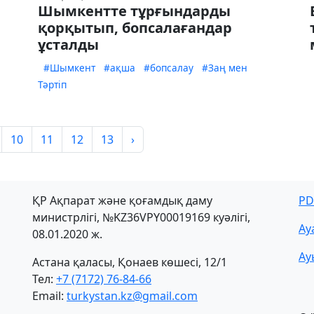
Шымкентте тұрғындарды
қорқытып, бопсалағандар
ұсталды
#Шымкент
#ақша
#бопсалау
#Заң мен
Тәртіп
10
11
12
13
›
ҚР Ақпарат және қоғамдық даму
PD
министрлігі, №KZ36VPY00019169 куәлігі,
Ау
08.01.2020 ж.
Ау
Астана қаласы, Қонаев көшесі, 12/1
Тел:
+7 (7172) 76-84-66
Email:
turkystan.kz@gmail.com