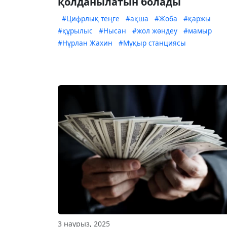
қолданылатын болады
#Цифрлық теңге
#ақша
#Жоба
#қаржы
#құрылыс
#Нысан
#жол жөндеу
#мамыр
#Нұрлан Жахин
#Мұқыр станциясы
3 наурыз, 2025