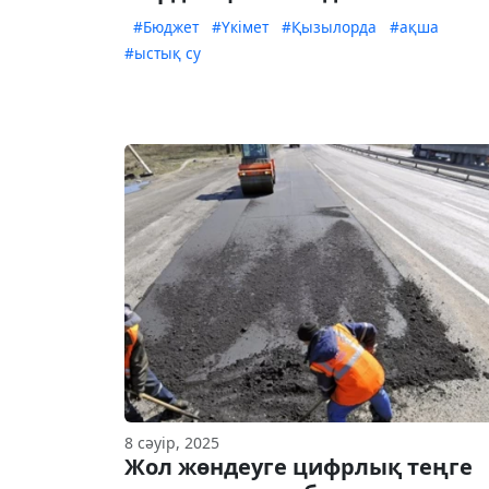
#Бюджет
#Үкімет
#Қызылорда
#ақша
#ыстық су
8 сәуір, 2025
Жол жөндеуге цифрлық теңге