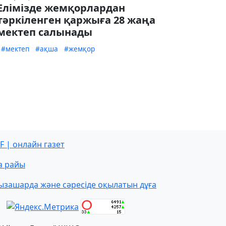
Елімізде жемқорлардан
тәркіленген қаржыға 28 жаңа
мектеп салынады
#мектеп
#ақша
#жемқор
F | онлайн газет
а райы
ызашарда және сәресіде оқылатын дұға