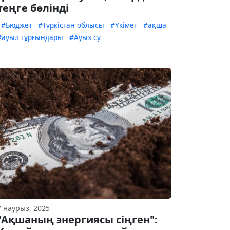
теңге бөлінді
#Бюджет
#Түркістан облысы
#Үкімет
#ақша
#ауыл тұрғындары
#Ауыз су
7 наурыз, 2025
"Ақшаның энергиясы сіңген":