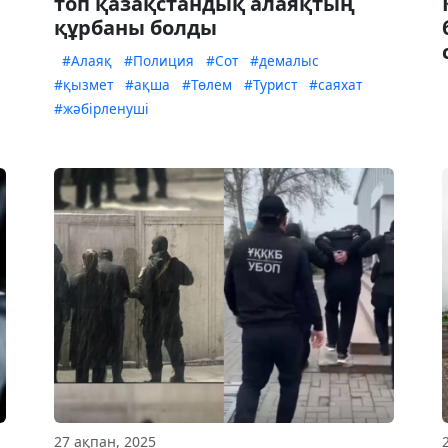
топ қазақстандық алаяқтың
құрбаны болды
#Алаяқ
#Полиция
#Сот
#демалыс
#қызмет
#ақша
#Төлем
#Турист
#саяхат
#жәбірленуші
27 ақпан, 2025