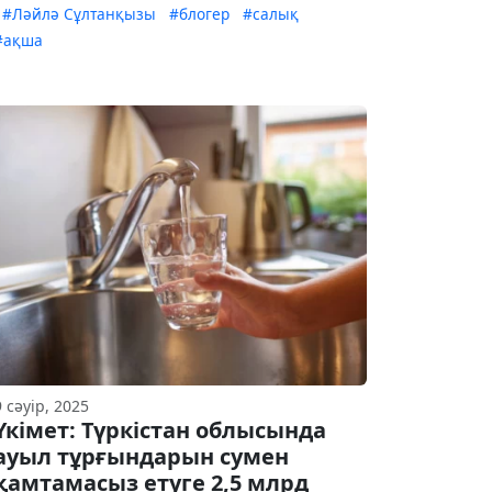
#Ләйлә Сұлтанқызы
#блогер
#салық
#ақша
9 сәуір, 2025
Үкімет: Түркістан облысында
ауыл тұрғындарын сумен
қамтамасыз етуге 2,5 млрд