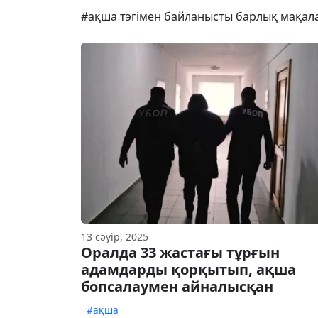
#ақша тэгімен байланысты барлық мақал
13 сәуір, 2025
Оралда 33 жастағы тұрғын
адамдарды қорқытып, ақша
бопсалаумен айналысқан
#ақша