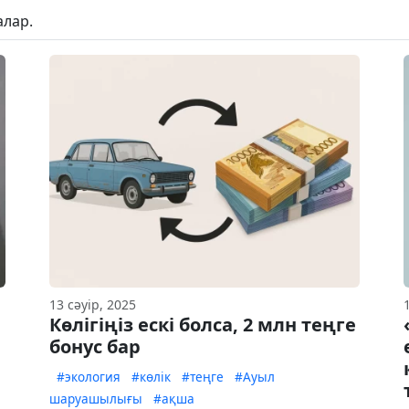
алар.
13 сәуір, 2025
Көлігіңіз ескі болса, 2 млн теңге
бонус бар
#экология
#көлік
#теңге
#Ауыл
шаруашылығы
#ақша