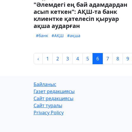
"Әлемдегі ең бай адамдардан
асып кеткен": АҚШ-та банк
клиентке қателесіп қыруар
ақша аударған
#банк
#АҚШ
#ақша
‹
1
2
3
4
5
6
7
8
9
Байланыс
Газет редакциясы
Сайт редакциясы
Сайт туралы
Privacy Policy