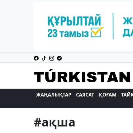
ЖАҢАЛЫҚТАР
САЯСАТ
ҚОҒАМ
ТАЙ
#ақша