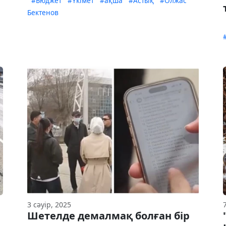
#Бюджет
#Үкімет
#ақша
#Астық
#Олжас
Бектенов
3 сәуір, 2025
Шетелде демалмақ болған бір