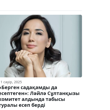
11 сәуір, 2025
«Берген садақамды да
есептеген»: Ләйлә Сұлтанқызы
комитет алдында табысы
туралы есеп берді