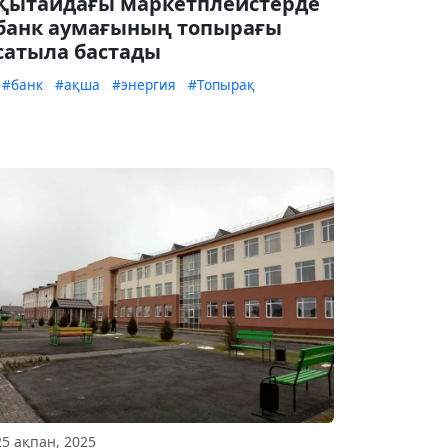
Қытайдағы маркетплейстерде
банк аумағының топырағы
сатыла бастады
#банк
#ақша
#энергия
#Топырақ
25 ақпан, 2025