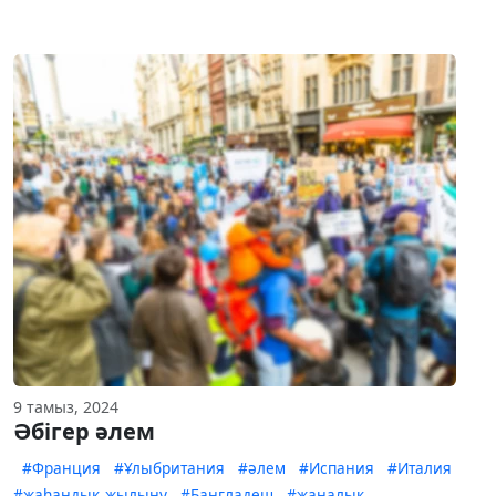
9 тамыз, 2024
Әбігер әлем
#Франция
#Ұлыбритания
#әлем
#Испания
#Италия
#жаһандық жылыну
#Бангладеш
#жаңалық