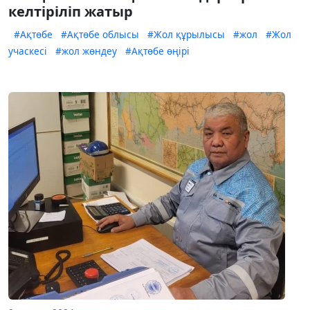
келтіріліп жатыр
#Ақтөбе
#Ақтөбе облысы
#Жол құрылысы
#жол
#Жол
учаскесі
#жол жөндеу
#Ақтөбе өңірі