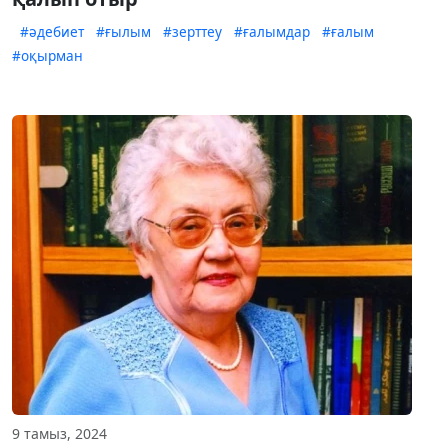
#әдебиет
#ғылым
#зерттеу
#ғалымдар
#ғалым
#оқырман
9 тамыз, 2024