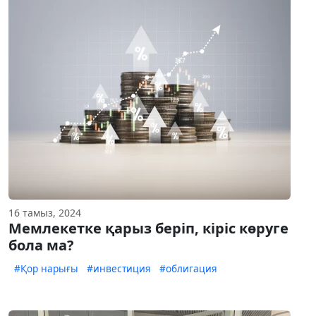
16 тамыз, 2024
Мемлекетке қарыз беріп, кіріс көруге
бола ма?
#Қор нарығы
#инвестиция
#облигация