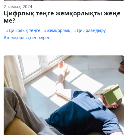
2 тамыз, 2024
Цифрлық теңге жемқорлықты жеңе
ме?
#Цифрлық теңге
#жемқорлық
#Цифрландыру
#жемқорлықпен күрес