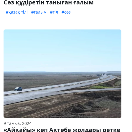
Сөз құдіретін таныған ғалым
#қазақ тілі
#ғалым
#тіл
#сөз
9 тамыз, 2024
«Айқайы» көп Ақтөбе жолдары ретке