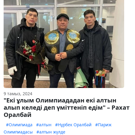
9 тамыз, 2024
"Екі ұлым Олимпиададан екі алтын
алып келеді деп үміттеніп едім" – Рахат
Оралбай
#Олимпиада
#алтын
#Нұрбек Оралбай
#Париж
Олимпиадасы
#алтын жүлде