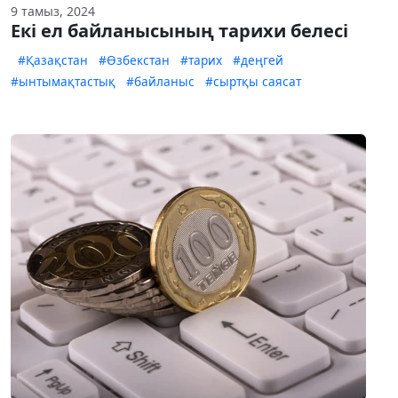
9 тамыз, 2024
Екі ел байланысының тарихи белесі
#Қазақстан
#Өзбекстан
#тарих
#деңгей
#ынтымақтастық
#байланыс
#сыртқы саясат