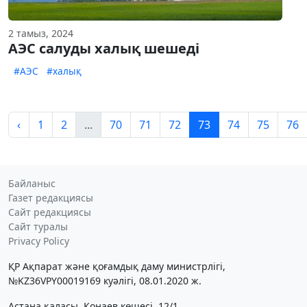
2 тамыз, 2024
АЭС салуды халық шешеді
#АЭС
#халық
‹
1
2
...
70
71
72
73
74
75
76
Байланыс
Газет редакциясы
Сайт редакциясы
Сайт туралы
Privacy Policy
ҚР Ақпарат және қоғамдық даму министрлігі,
№KZ36VPY00019169 куәлігі, 08.01.2020 ж.
Астана қаласы, Қонаев көшесі, 12/1