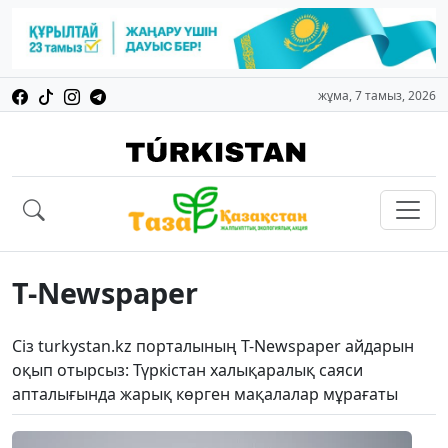
жұма, 7 тамыз, 2026
T-Newspaper
Сіз turkystan.kz порталының T-Newspaper айдарын
оқып отырсыз: Түркістан халықаралық саяси
апталығында жарық көрген мақалалар мұрағаты