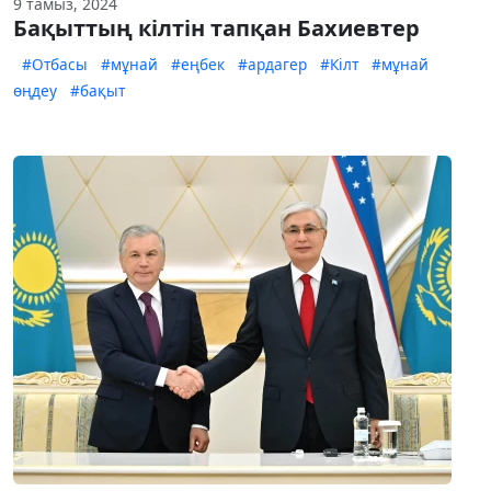
9 тамыз, 2024
Бақыттың кілтін тапқан Бахиевтер
#Отбасы
#мұнай
#еңбек
#ардагер
#Кілт
#мұнай
өңдеу
#бақыт