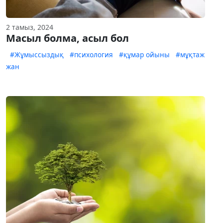
2 тамыз, 2024
Масыл болма, асыл бол
#Жұмыссыздық
#психология
#құмар ойыны
#мұқтаж
жан