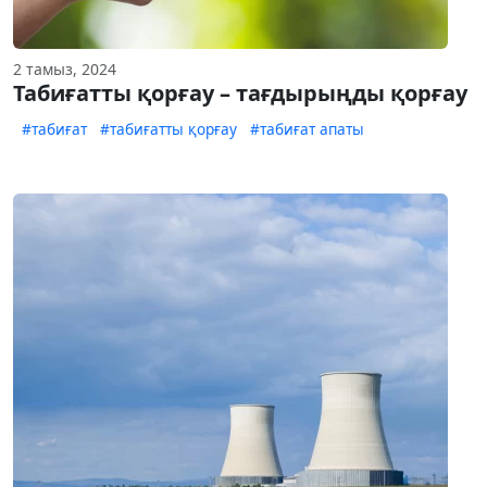
2 тамыз, 2024
Табиғатты қорғау – тағдырыңды қорғау
#табиғат
#табиғатты қорғау
#табиғат апаты