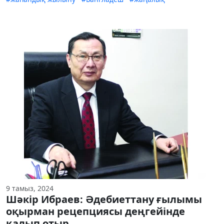
9 тамыз, 2024
Шәкір Ибраев: Әдебиеттану ғылымы
оқырман рецепциясы деңгейінде
қалып отыр