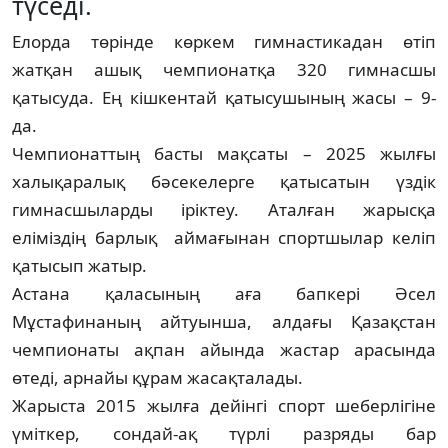
түседі.
Елорда төрінде көркем гимнастикадан өтіп
жатқан ашық чем­­пионатқа 320 гимнасшы
қатысуда. Ең кішкентай қатысу­шы­ның жасы – 9-
да.
Чемпионаттың басты мақсаты – 2025 жылғы
халықаралық бә­секелерге қатысатын үздік
гимнасшыларды іріктеу. Аталған жа­рысқа
еліміздің барлық аймағынан спортшылар келіп
қаты­сып жатыр.
Астана қаласының аға бапкері Әсел
Мұстафинаның айтуын­ша, алдағы Қазақстан
чемпионаты ақпан айында жастар ара­сын­да
өтеді, арнайы құрам жасақталады.
Жарыста 2015 жылға дейінгі спорт шеберлігіне
үміткер, сон­дай-ақ түрлі разряды бар