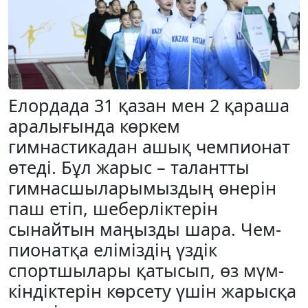
Елордада 31 қазан мен 2 қараша
аралығында көр­кем
гимнастикадан ашық чемпионат
өтеді. Бұл жарыс – та­лантты
гимнасшыларымыздың өнерін
паш етіп, ше­бер­ліктерін
сынайтын маңызды шара. Чем­
пио­натқа еліміздің үздік
спортшылары қатысып, өз мүм­
кін­діктерін көрсету үшін жарысқа