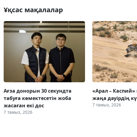
Ұқсас мақалалар
Ағза донорын 30 секундта
«Арал – Каспий» 
табуға көмектесетін жоба
жаңа дәуірдің 
7 тамыз, 2026
жасаған екі дос
7 тамыз, 2026