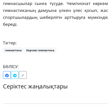
гимнасшылар сынға түсуде. Чем­пионат көркем
гимнастиканың дамуына үлкен үлес қосып, жас
спортшылардың шеберлігін арттыруға мүмкіндік
береді.
Тэгтер:
гимнастика
Көркем гимнастика
БӨЛІСУ:
Серіктес жаңалықтары