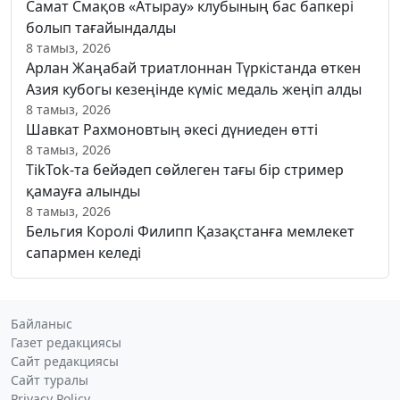
Самат Смақов «Атырау» клубының бас бапкері
болып тағайындалды
8 тамыз, 2026
Арлан Жаңабай триатлоннан Түркістанда өткен
Азия кубогы кезеңінде күміс медаль жеңіп алды
8 тамыз, 2026
Шавкат Рахмоновтың әкесі дүниеден өтті
8 тамыз, 2026
TikTok-та бейәдеп сөйлеген тағы бір стример
қамауға алынды
8 тамыз, 2026
Бельгия Королі Филипп Қазақстанға мемлекет
сапармен келеді
Байланыс
Газет редакциясы
Сайт редакциясы
Сайт туралы
Privacy Policy