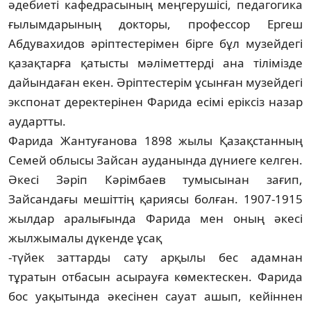
әдебиеті кафедрасының меңгерушісі, педагогика
ғылымдарының докторы, профессор Ергеш
Абдувахидов әріп­тестерімен бірге бұл музейдегі
қазақтарға қатысты мәліметтерді ана тілімізде
дайын­даған екен. Әріптестерім ұсынған музейдегі
экспонат деректерінен Фарида есімі еріксіз назар
аудартты.
Фарида Жантуғанова 1898 жылы Қазақ­станның
Семей облысы Зайсан ауданында дүниеге келген.
Әкесі Зәріп Кәрімбаев тумы­сынан зағип,
Зайсандағы мешіттің қариясы бол­ған. 1907-1915
жылдар аралығында Фари­да мен оның әкесі
жылжымалы дүкенде ұсақ­
-түйек заттарды сату арқылы бес адамнан
тұратын отбасын асырауға көмектескен. Фарида
бос уақытында әкесінен сауат ашып, кейіннен