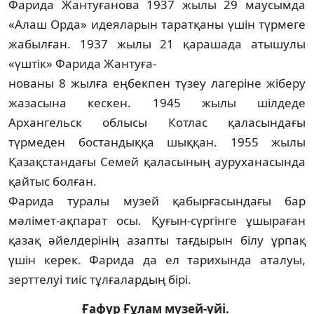
Фарида Жантуғанова 1937 жылы 29 мау­сымда
«Алаш Орда» идеяларын таратқаны үшін түрмеге
жабылған. 1937 жылы 21 қара­шада атышулы
«үштік» Фарида Жантуға-
н­ованы 8 жылға еңбекпен түзеу лагеріне жіберу
жазасына кескен. 1945 жылы шілдеде
Архангельск облысы Котлас қаласындағы
түрмеден бостандыққа шыққан. 1955 жылы
Қазақстандағы Семей қаласының аурухана­сын­да
қайтыс болған.
Фарида туралы музей қабырғасындағы бар
мәлімет-ақпарат осы. Қуғын-сүргінге ұш­ыра­ған
қазақ әйелдерінің азапты тағдырын білу ұрпақ
үшін керек. Фарида да ел тарихында аталуы,
зерттелуі тиіс тұлға­лардың бірі.
Ғафур Ғұлам музей-үйі.