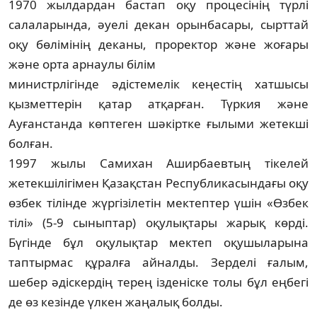
1970 жылдардан бастап оқу процесінің түрлі
салаларында, әуелі декан орынбасары, сырттай
оқу бөлімінің деканы, проректор және жоғары
және орта арнаулы білім
мин­ис­трлігінде әдістемелік кеңестің хатшысы
қызметтерін қатар атқарған. Түркия және
Ауғанстанда көптеген шәкіртке ғылыми жетекші
болған.
1997 жылы Самихан Аширбаевтың тіке­лей
жетекшілігімен Қазақстан Республика­сындағы оқу
өзбек тілінде жүргізілетін мектептер үшін «Өзбек
тілі» (5-9 сыныптар) оқулықтары жарық көрді.
Бүгінде бұл оқулықтар мектеп оқушыларына
таптырмас құралға айналды. Зерделі ғалым,
шебер әдіскердің терең ізденіске толы бұл еңбегі
де өз кезінде үлкен жаңалық болды.