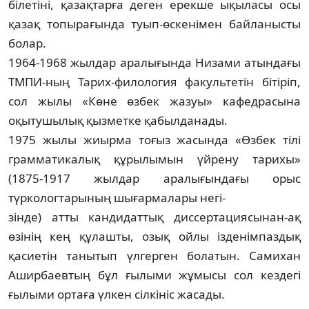
білетіні, қазақтарға деген ерекше ықы­ласы осы
қазақ топырағында туып-өскені­мен байланысты
болар.
1964-1968 жылдар аралығында Низами атындағы
ТМПИ-ның Тарих-филология факультетін бітіріп,
сол жылы «Көне өзбек жазуы» кафедрасына
оқытушылық қызметке қабылданады.
1975 жылы жиырма тоғыз жасында «Өз­бек тілі
грамматикалық құрылымын үйрену тарихы»
(1875-1917 жылдар аралығындағы орыс
түркологтарының шығармалары негі-
з­інде) атты кандидаттық диссертациясынан-ақ
өзінің кең құлашты, озық ойлы іздені­м­паздық
қасиетін танытып үлгерген болатын. Самихан
Аширбаевтың бұл ғылыми жұмысы сол кездегі
ғылыми ортаға үлкен сілкініс жасады.