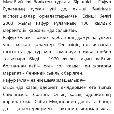
Музей-үй екі бөліктен тұрады. Біріншісі – Ғафур
Ғұламның тұрған үйі де, екінші бөлігінде
экспозициялар орналастыр­ылған. Екінші бөлігі
2003 жылы Ғафур Ғұлам­ның 100 жылдық
мерейтойы қарсаңында салынған.
Ғафур Ғұлам – өзбек әдебиетінің дамуына үлкен
үлес қосқан қаламгер. Ол өзінің поэ­зия­сында
шығыстық дәстүр мен заманауи стильді шебер
тоғыстыра білді. 1970 жылы, ақын қайтыс
болғаннан кейін оған сол кез­дегі ең жоғарғы
марапат – Лениндік сыйлық берілген.
Ғафур Ғұлам өзінің шығармашылық ғұ-
м­ырында қазақ әдебиеті өкілдерімен өте ты­ғыз
байланыста болған. Оның қазақ әдебиеті­нің
көрнекті өкілі Сәбит Мұқановпен досты­ғы, басқа
да қаламгерлермен рухани-шығар­ма­шы­лық