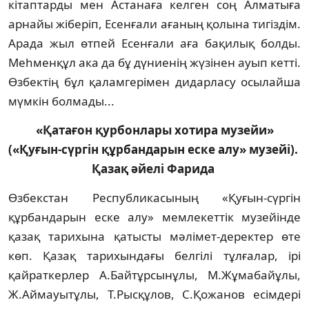
кітаптарды мен Астанаға келген соң Алматыға
арнайы жіберіп, Есен­ғали ағаның қолына тигіздім.
Арада жыл өт­пей Есенғали аға бақилық болды.
Меһмен­құл ака да бұ дүниенің жүзінен ауып кетті.
Өз­бек­тің бұл қаламгерімен дидарласу осылайша
мүмкін болмады...
«Қатағон қурбонлары хотира музейи»
(«Қуғын-сүргін құрбандарын еске алу» музейі).
Қазақ әйелі Фарида
Өзбекстан Республикасының «Қуғын-сүргін
құрбандарын еске алу» мемлекеттік муз­ейінде
қазақ тарихына қатысты мәлімет-деректер өте
көп. Қазақ тарихындағы белгілі тұлғалар, ірі
қайраткерлер А.Байтұрсынұлы, М.Жұмабайұлы,
Ж.Аймауытұлы, Т.Рысқұлов, С.Қожанов есімдері