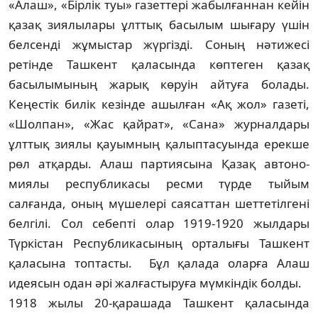
«Алаш», «Бірлік туы» газеттері жабыл­ғаннан кейін
қазақ зиялылары ұлттық бас­ыл­ым шығару үшін
белсенді жұмыстар жүргізді. Соның нәтижесі
ретінде Ташкент қаласында көптеген қазақ
басылымының жарық көруін айтуға болады.
Кеңестік билік кезінде ашылған «Ақ жол» газеті,
«Шолпан», «Жас қайрат», «Сана» журналдары
ұлттық зия­лы қауымның қалыптасуында ерекше
рөл атқарды. Алаш партиясына Қазақ автоно­
миялы республикасы ресми түрде тыйым
салғанда, оның мүшелері саясаттан шет­тетілгені
белгілі. Сол себепті олар 1919-1920 жылдары
Түркістан Республикасының орталығы Ташкент
қаласына топтасты. Бұл қалада оларға Алаш
идеясын одан әрі жалғастыруға мүмкіндік болды.
1918 жылы 20-қарашада Ташкент қала­сында