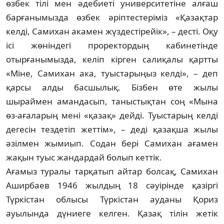
өзбек тілі мен әдебиеті университе­тіне алғаш
барғанымызда өзбек әріптестері­міз «Қазақтар
келді, Самихан акамен жүз­дестірейік», – десті. Оқу
ісі жөніндегі прорек­тордың кабинетінде
отырғанымызда, келіп кірген салиқалы қартты
«Міне, Самихан ака, туыстарыңыз келді», – деп
қарсы алды бас­шы­лық. Бізбен өте жылы
шыраймен аман­дасып, таныстықтан соң «Мына
өз-ағаларың мені «қазақ» дейді. Туыстарың келді
дегесін тездетіп жеттім», – деді қазақша жылы
әзіл­мен жымиып. Содан бері Самихан ағамен
жақын туыс жандардай болып кеттік.
Ағамыз туралы тарқатып айтар болсақ, Самихан
Аширбаев 1946 жылдың 18 сәуірінде қазіргі
Түркістан облысы Түркістан ауданы Қориз
ауылында дүниеге келген. Қазақ тілін жетік