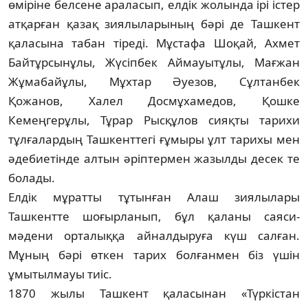
өміріне белсене ара­ласып, елдік жолында ірі істер
атқарған қазақ зиялыларының бәрі де Ташкент
қала­сына табан тіреді. Мұстафа Шоқай, Ахмет
Байтұрсынұлы, Жүсіпбек Аймауытұлы, Мағжан
Жұмабайұлы, Мұхтар Әуезов, Сұл­танбек
Қожанов, Халел Досмұхамедов, Қошке
Кемеңгерұлы, Тұрар Рысқұлов сияқты тарихи
тұлғалардың Ташкенттегі ғұмыры ұлт тарихы мен
әдебиетінде алтын әріптер­мен жазылды десек те
болады.
Елдік мұратты тұтынған Алаш зиялы­лары
Ташкентте шоғырланып, бұл қаланы саяси-
мәдени орталыққа айналдыруға күш салған.
Мұның бәрі өткен тарих болғанмен біз үшін
ұмытылмауы тиіс.
1870 жылы Ташкент қаласынан «Түркіс­тан