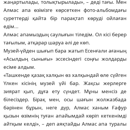
жаңартылады, толықтырылады», – деді тағы. Мен
Алмас апа өзімізге көрсеткен фото-альбомдағы
сурет­терді қайта бір парақтап көруді ойлаған
едім...
Алмас апамыздың саулығын тіледім. Ол кісі берер
тағылым, атқарар шаруа әлі де көп.
Музей-үйден шығып бара жатып Есен­ғали ағаның
«Асылдың сынығы» эссесіндегі соңғы жолдарды
есіме алдым.
«Ташкенде қазақ халқын өз халқындай өле сүйген
Үлкен кісінің музей үйі бар. Жақ­сы жерлерге
зиярат қып, дұға ету сүндет. Мұны менсіз де
білесіздер. Бірақ мен, осы шағын жолжазбада
бәрінен бұрын, неге дүр, Алмас ханым Ғафур
қызын өзімнің туған апайымдай көріп кеткенімді
айтқым келді», – деп аяқтайды Алмас апа туралы