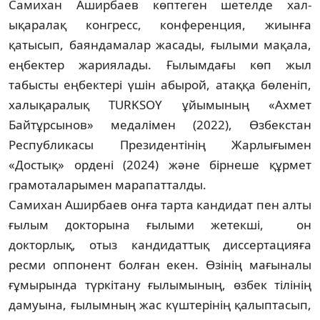
Самихан Аширбаев көптеген шетелде хал­
ықаралақ конгресс, конференция, жиын­ға
қатысып, баяндамалар жасады, ғылыми мақала,
еңбектер жариялады. Ғылымдағы көп жыл
табысты еңбектері үшін абырой, атаққа бөленіп,
халықаралық TURKSOY ұйымының «Ахмет
Байтұрсынов» медалімен (2022), Өзбекстан
Республикасы Президен­тінің Жарлығымен
«Достық» ордені (2024) және бірнеше құрмет
грамоталарымен мара­пат­талды.
Самихан Аширбаев онға тарта кандидат пен алты
ғылым докторына ғылыми жетекші, он
докторлық, отыз кандидаттық диссерта­цияға
ресми оппонент болған екен. Өзінің мағыналы
ғұмырында түркітану ғылымы­ның, өзбек тілінің
дамуына, ғылымның жас күштерінің қалыптасып,