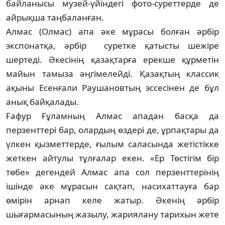
байланысы музей-үйіндегі фото-суреттерде де
айрықша таңбаланған.
Алмас (Олмас) апа әке мұрасы болған әр­бір
экспонатқа, әрбір суретке қатысты ше­жі­ре
шертеді. Әкесінің қазақтарға ерекше құр­метін
майын тамыза әңгімелейді. Қазақ­тың классик
ақыны Есенғали Раушановтың эссесінен де бұл
анық байқалады.
Ғафур Ғұламның Алмас ападан басқа да
перзенттері бар, олардың өздері де, ұрпақ­тары да
үлкен қызметтерде, ғылым саласында жетістікке
жеткен айтулы тұлғалар екен. «Ер Төстігім бір
төбе» дегендей Алмас апа сол пер­зенттерінің
ішінде әке мұрасын сақтап, насихаттауға бар
өмірін арнап келе жатыр. Әкенің әрбір
шығармасының жазылу, жария­лану тарихын жете