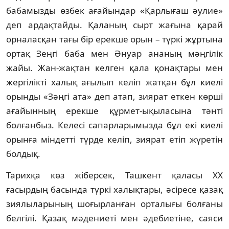
бабамызды өзбек ағайындар «Қарлығаш әулие»
деп ардақтайды. Қаланың сырт жағына қарай
орналасқан тағы бір ерекше орын – түркі жұртына
ортақ Зеңгі баба мен Әнуар ананың мәңгілік
жайы. Жан-жақтан келген қала қонақтары мен
жергілікті халық ағылып келіп жатқан бұл киелі
орынды «Зәңгі ата» деп атап, зиярат еткен көрші
ағайынның ерекше құр­мет-ықыласына тәнті
болғанбыз. Келесі сапарлары­мызда бұл екі киелі
орынға міндетті түрде келіп, зиярат етіп жүретін
болдық.
Тарихқа көз жіберсек, Ташкент қаласы ХХ
ғасырдың басында түркі халықтары, әсіресе қазақ
зиялыларының шоғырланған орталығы болғаны
белгілі. Қазақ мәдениеті мен әдебиетіне, саяси