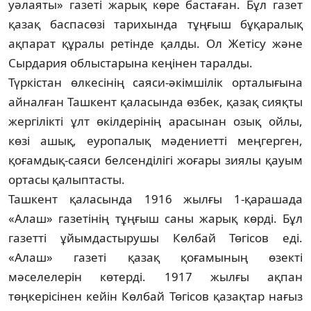
уәлаяты» газеті жарық көре бастаған. Бұл газет
қазақ баспасөзі тарихында тұңғыш бұқаралық
ақпарат құралы ретінде қалды. Ол Жетісу және
Сырдария облыстарына кеңінен таралды.
Түркістан өлкесінің саяси-әкімшілік орталығына
айналған Ташкент қаласында өзбек, қазақ сияқты
жергілікті ұлт өкілдері­нің арасынан озық ойлы,
көзі ашық, еуропа­лық мәдениетті меңгерген,
қоғамдық-саяси белсенділігі жоғары зиялы қауым
ортасы қалыптасты.
Ташкент қаласында 1916 жылғы 1-қара­шада
«Алаш» газетінің тұңғыш саны жарық көрді. Бұл
газетті ұйымдастырушы Көлбай Төгісов еді.
«Алаш» газеті қазақ қоғамының өзекті
мәселелерін көтерді. 1917 жылғы ақ­пан
төңкерісінен кейін Көлбай Төгісов қазақ­тар нағыз