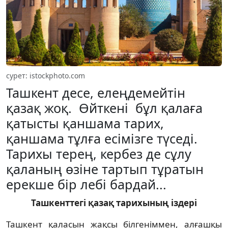
сурет: istockphoto.com
Ташкент десе, елеңдемейтін
қазақ жоқ. Өйткені бұл қалаға
қатысты қаншама тарих,
қаншама тұлға есімізге түседі.
Тарихы терең, кербез де сұлу
қаланың өзіне тартып тұратын
ерекше бір лебі бардай...
Ташкенттегі қазақ тарихының іздері
Ташкент қаласын жақсы білгеніммен, алғашқы