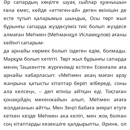
Әр сапардың көңілге шуақ сыйлар қуаны­шын
ғана емес, кейде «әттеген-ай» деген өкін­і­шін де
есте тұтып қаларымыз шындық. Осы төрт жыл
бұрынғы сапарда жүздесуіміз тиіс болып жүздесе
алмаған Меһмен (Меһ­ман­құл Исламқұлов) ағаны
кейінгі сапары­м-
да арнайы көрмек болып іздеген едім, болмады.
Марқұм болып кетіпті. Төрт жыл бұрынғы сапарда
менің Ташкентте жүргенім­ді естіген Есенғали аға
арнайы хабарласып: «Меһмен акаң маған арзу
жанрына қатысты кітаптар беріп жібереді, соны
ала келсең», – деп өтініш айтқан еді. Тоқтаған
қонақүйдің мекенжайын алып, Меһмен ағаға
жолдаға­нын айтты. Мен Зеңгі бабаға зиярат етуге
кет­кен кезде Меһмен ака келіп, мен жоқ бол­ған
соң кітаптарды кезекшіге қал­дырыпты. Әрине, ол