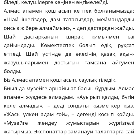
біледі, келушілерге кеңінен әңгімелейді.
Алмас апамен қоштасып кетпек болғаны­мызда:
«Шай ішесіздер, дәм татасыздар, меймандарды
онсыз жібере алмаймын», – деп дастарқан жайды.
Шай дастарқанын ширақ қимылмен өзі
дайындады. Көмектеспек болып едік, рұқсат
етпеді. Шай үстінде де әке­сі­нің қазақ ақын-
жазушыларымен досты­ғын тамсана айтумен
болды.
Біз Алмас апамен қоштасып, саулық тіледік.
Биыл да музейге арнайы ат басын бұрдым. Алмас
апамен жүздесе алмадым. «Ауырып қалды, бүгін
келе алмады», – деді сондағы қызметкер қыз.
«Жасы үлкен адам ғой», – дегенді қосып қойды.
«Музейге жөндеу жұ­мыстарын жүргізгелі
жатырмыз. Экспонаттар заманауи талаптарға сай