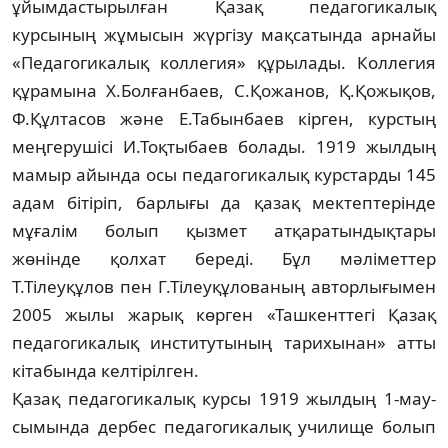
ұйымдастырылған Қазақ педагоги­калық
курсының жұмысын жүргізу мақсат­ында арнайы
«Педагогикалық коллегия» құрылады. Коллегия
құрамына Х.Болғанбаев, С.Қожанов, Қ.Қожықов,
Ф.Құлтасов және Е.Табынбаев кірген, курстың
меңгерушісі И.Тоқ­тыбаев болады. 1919 жылдың
мамыр айын­да осы педагогикалық курстарды 145
адам бітіріп, барлығы да қазақ мектептер­інде
мұғалім болып қызмет атқаратындық­тары
жөнінде қолхат береді. Бұл мәліметтер
Т.Тілеуқұлов пен Г.Тілеуқұлованың автор­лығымен
2005 жылы жарық көрген «Таш­кент­тегі Қазақ
педагогикалық институтының тарихынан» атты
кітабында келтірілген.
Қазақ педагогикалық курсы 1919 жылдың 1-мау­
сымында дербес педагогикалық учили­ще болып