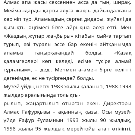
Алмас апа жасы сексеннен асса да тың, ширақ.
Меймандарды қарсы алуға жақсы дайындалғаны
көрініп тұр. Апамыздың сергек дидары, жүйелі де
қызықты әңгімесі бізге айрықша әсер етті. Мен
«Жаздың жұпар жаңбыры» кітабын сыйға тартып
тұрып, өзі туралы эссе бар екенін айтқанымда
апамыз таңырқағандай болды. «Қазақ
қаламгерлері көп келеді, есіме түсіре алмай
тұрғаным», – деді. Меһмен ағамен бірге келіпті
дегенімде, есіне түсіргендей болды.
Музей-үйдің негізі 1983 жылы қаланып, 1988-1998
жылдар аралығында толықты-
р­ылып, жаңартылып отырған екен. Дирек­торы
Алмас Ғафурқызы – ақынның қызы. Осы музей-
үйде Ғафур Ғұламның 1993 жылы 90 жылдық,
1998 жылы 95 жылдық мерейтойы атап өтіліпті.