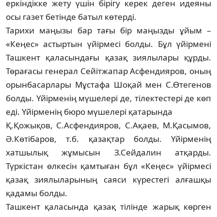
еркіндікке жету үшін бірігу керек деген идеяны
осы газет бетінде батыл көтерді.
Тарихи маңызы бар тағы бір маңызды ұйым –
«Кеңес» астыртын үйірмесі болды. Бұл үйірмені
Ташкент қаласындағы қазақ зиялылары құрды.
Төрағасы генерал Сейіт­жа­пар Асфендияров, оның
орынбасарлары Мұстафа Шоқай мен С.Өтегенов
болды. Үйір­менің мүшелері де, тілектестері де көп
еді. Үйірменің бюро мүшелері қатарында
Қ.Қожықов, С.Асфендияров, С.Ақаев, М.Қас­ымов,
Ә.Көтібаров, т.б. қазақтар болды. Үйір­менің
хатшылық жұмысын З.Сейдалин атқар­ды.
Түркістан өлкесін қамтыған бұл «Кеңес» үйірмесі
қазақ зиялыларының саяси күрестегі алғашқы
қадамы болды.
Ташкент қаласында қазақ тілінде жарық көрген