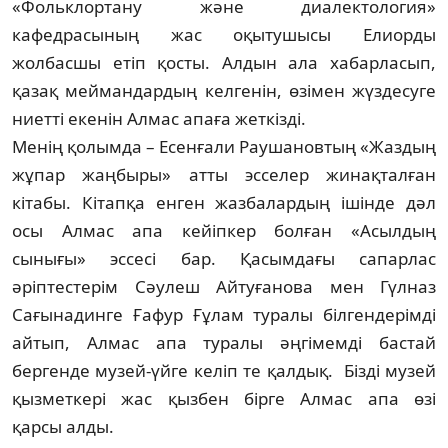
«Фольклортану және диалектология»
кафедрасының жас оқытушысы Елиорды
жолбасшы етіп қосты. Алдын ала хабарласып,
қазақ меймандардың келгенін, өзімен жүздесуге
ниетті екенін Алмас апаға жеткізді.
Менің қолымда – Есенғали Раушановтың «Жаздың
жұпар жаңбыры» атты эсселер жинақ­талған
кітабы. Кітапқа енген жазба­лардың ішінде дәл
осы Алмас апа кейіпкер болған «Асылдың
сынығы» эссесі бар. Қасым­дағы сапарлас
әріптестерім Сәулеш Айту­ғанова мен Гүлназ
Сағынадинге Ғафур Ғұлам туралы білгендерімді
айтып, Алмас апа тура­лы әңгімемді бастай
бергенде музей-үйге кел­іп те қалдық. Бізді музей
қызметкері жас қызбен бірге Алмас апа өзі
қарсы алды.