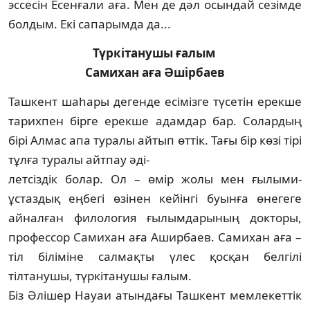
эссесін Есен­ғали аға. Мен де дәл осындай сезімде
болдым. Екі сапарымда да...
Түркітанушы ғалым
Самихан аға Әшірбаев
Ташкент шаһары дегенде есімізге түсетін ерекше
тарихпен бірге ерекше адамдар бар. Солардың
бірі Алмас апа туралы айтып өттік. Тағы бір көзі тірі
тұлға туралы айтпау әді-
л­етсіздік болар. Ол – өмір жолы мен ғылыми-
ұстаздық еңбегі өзінен кейінгі буынға өнегеге
айнал­ған филология ғылымдарының док­торы,
профессор Самихан аға Аширбаев. Сами­хан аға –
тіл біліміне салмақты үлес қос­қан белгілі
тілтанушы, түркітанушы ғалым.
Біз Әлішер Науаи атындағы Ташкент мем­лекеттік