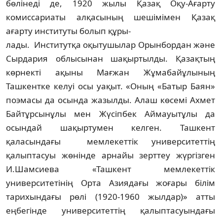
бөлінеді де, 1920 жылы Қазақ Оқу-­Ағар­ту
комиссариаты алқасының шеші­мімен Қазақ
ағарту институты болып құры-
л­ады. Институтқа оқытушылар Орынбордан және
Сырдария облысынан шақыртылды. Қазақтың
көрнекті ақыны Мағжан Жұмабай­ұлының
Ташкентке келуі осы уақыт. «Оның «Батыр Баян»
поэмасы да осында жазылды. Алаш көсемі Ахмет
Байтұрсынұлы мен Жүс­іп­бек Аймауытұлы да
осындай шақыртумен келген. Ташкент
қаласындағы мемлекеттік университеттің
қалыптасуы жөнінде арнайы зерттеу жүргізген
И.Шамсиева «Ташкент мемлекеттік
университетінің Орта Азиядағы жоғары білім
тарихындағы рөлі (1920-1960 жылдар)» атты
еңбегінде университеттің қалыптасуындағы