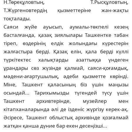
Н.Төреқұловтың, Т.Рыс­құл­ов­тың,
Т.Жүргеновтердің қызметтеріне жан-жақты
тоқталады.
Саяси жүйе ауысып, аумалы-төкпелі кез­ең
басталғанда, қазақ зиялылары Ташкент­ке табан
тіреп, өздерінің елдік жолындағы күрестерін
жалғастыра берді. Қазақ елін, қала берді күллі
түркітектес халықтарды азат­тыққа үндеген
ұрандары сөз жүзінде қал­май, саяси-қоғамдық,
мәдени-ағартушы­лық, әдеби қызметте көрінді.
Міне, Ташкент қаласының біз үшін маңызы
осындай... Тари­хымызды түгендей түсу үшін
Ташкент архив­терінде, музейлер мен
кітапханаларында әлі де ізденіс жүргізу керек-ақ.
Әсіресе, Ташкент облыстық архивінде қозғалмай
жатқан қанша дүние бар екен десеңізші...