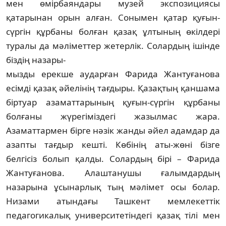
мен өмірбаяндары музей экспозициясы
қатарынан орын алған. Соны­мен қатар қуғын-
сүргін құрбаны болған қазақ ұлтының өкілдері
туралы да мәліметтер жетерлік. Солардың ішінде
біздің назары-
м­ызды ерекше аударған Фарида Жантуғанова
есімді қазақ әйелінің тағдыры. Қазақтың қан­шама
біртуар азаматтарының қуғын-сүр­гін құрбаны
болғаны жүрегіміздегі жазылмас жара.
Азаматтармен бірге нәзік жанды әйел адамдар да
азапты тағдыр кешті. Көбінің аты-­жөні бізге
белгісіз болып қалды. Солар­дың бірі – Фарида
Жантуғанова. Алаштанушы ғалымдардың
назарына ұсынарлық тың мәлімет осы болар.
Низами атындағы Таш­кент мемлекеттік
педагогикалық университе­тіндегі қазақ тілі мен