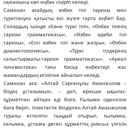
нығаюына көп еңбек сіңіріп келеді.
Самихан ағайдың өзбек тілі тарихы мен
түркітануға қатысты екі жүзге тарта еңбегі бар.
Солардың ішінде «Көне түркі тілі», «Өз­бек тілінің
тарихи грамматикасы», «Өзбек әдеби тілі
тарихы», «Ескі өзбек тілі және жазуы», «Өзбек
диалектологиясы», «Түркі тіл­дерінің
салыстырмалы-тарихи грамма­ти­касы», «Ареал
лингвистика» тағы басқа еңбек­тері жас
мамандардың игілігіне айналып келеді.
Самихан аға: «Алтай Сәрсенұлы Аман­жолов –
біздің ұстазымыз», – деп, ерекше ықылас-
құрметпен айтқан еді бізге. Ғылыми ізденісіне
баға беріп, тілектестік білдірген Алтай Аманжолов
туралы естелігін тыңдай отырып, ғылымға,
ғалымға, ұстазға деген құрметтің риясыз үлгісін