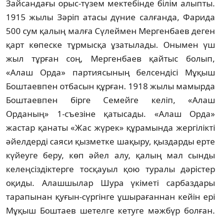
Зайсандағы орыс-түзем мектебінде білім алыпты.
1915 жылы Зәріп атасы дүние салғанда, Фарида
500 сум қалың малға Сүлеймен Мергенбаев деген
қарт көпеске тұрмысқа ұзатылады. Онымен үш
жыл тұрған соң, Мергенбаев қайтыс болып,
«Алаш Орда» партиясының белсендісі Мұқыш
Бош­таевпен отбасын құрған. 1918 жылы мамырда
Боштаевпен бірге Семейге келіп, «Алаш
Орданың» 1-съезіне қатысады. «Алаш Орда»
жастар қанаты «Жас жүрек» құрамында жергілікті
әйелдерді саяси қызметке шақыру, қыздарды ерте
күйеуге беру, көп әйел алу, қалың мал сынды
келеңсіздіктерге тосқауыл қою туралы дәрістер
оқиды. Алашшылар Шура үкіметі сарбаздары
тарапынан қуғын-сүргінге ұшырағаннан кейін ері
Мұқыш Бош­таев шетелге кетуге мәжбүр болған.