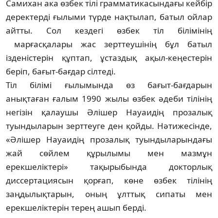
Самихан ака өзбек тілі грамматика­сындағы кейбір
деректерді ғылыми түрде нақтылап, батыл ойлар
айтты. Сол кездегі өзбек тіл білімінің
марғасқалары жас зерттеушінің бұл батыл
ізденістерін құптап, ұстаздық ақыл-кеңестерін
беріп, бағыт-бағдар сілтеді.
Тіл білімі ғылымында өз бағыт-бағдарын
анықтаған ғалым 1990 жылы өзбек әдеби тілінің
негізін қалаушы Әлішер Науаидің прозалық
туындыларын зерттеуге ден қойды. Нәтижесінде,
«Әлішер Науаидің прозалық туындыларындағы
жай сөйлем құрылымы мен мазмұн
ерекшеліктері» тақырыбында док­торлық
диссертациясын қорғап, көне өзбек тілінің
заңдылықтарын, оның ұлттық сипаты мен
ерекшеліктерін терең ашып берді.