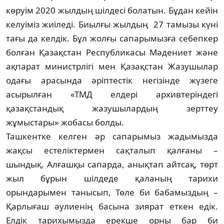
көруім 2020 жылдың шілдесі болатын. Бұдан кейін
келуіміз жиіледі. Биылғы жылдың 27 тамызы күні
тағы да келдік. Бұл жолғы сапарымызға себепкер
болған Қазақстан Республикасы Мәдениет және
ақпарат министрлігі мен Қазақстан Жазушылар
одағы арасында әріптестік негізінде жүзеге
асырылған «ТМД елдері архивтеріндегі
қазақстандық жазушылардың зерттеу
жұмыстары» жобасы болды.
Ташкентке келген әр сапарымыз жадымызда
жақсы естеліктермен сақталып қалғаны –
шындық. Алғашқы сапарда, анықтап айтсақ, төрт
жыл бұрын шілдеде қаланың тарихи
орындарымен танысып, Төле би баба­мыздың –
Қарлығаш әулиенің басына зиярат еткен едік.
Елдік тарихымызда ерекше орны бар би