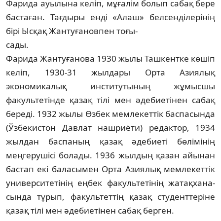
Фарида ауылына келіп, мұғалім болып сабақ бере
бастаған. Тағдыры енді «Алаш» белсен­ділерінің
бірі Ысқақ Жантуғановпен тоғы-
с­ады.
Фарида Жантуғанова 1930 жылы Таш­кентке көшіп
келіп, 1930-31 жылдары Орта Азия­лық
экономикалық институтының жұмыс­шы
факультетінде қазақ тілі мен әдебиетінен сабақ
береді. 1932 жылы Өзбек мемлекеттік баспасында
(Ўзбекистон Давлат нашриёти) редактор, 1934
жылдан баспаның қазақ әдебиеті бөлімінің
меңгерушісі болады. 1936 жылдың қазан айынан
бастап екі бала­сымен Орта Азиялық мемлекеттік
уни­вер­ситетінің еңбек факультетінің жатақхана­
сында тұрып, факультеттің қазақ студент­теріне
қазақ тілі мен әдебиетінен сабақ берген.