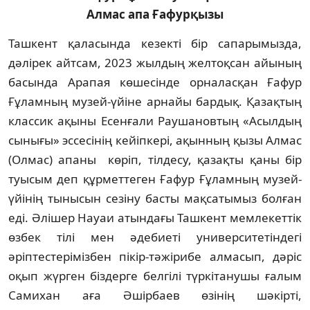
Алмас апа Ғафурқызы
Ташкент қаласында кезекті бір сапары­мызда,
дәлірек айтсам, 2023 жылдың жел­тоқсан айының
басында Арапая көшесінде орналасқан Ғафур
Ғұламның музей-үйіне арнайы бардық. Қазақтың
классик ақыны Есенғали Раушановтың «Асылдың
сынығы» эссесінің кейіпкері, ақынның қызы Алмас
(Олмас) апаны көріп, тілдесу, қазақты қаны бір
туысым деп құрметтеген Ғафур Ғұламның музей-
үйінің тынысын сезіну басты мақ­сатымыз болған
еді. Әлішер Науаи атындағы Ташкент мемлекеттік
өзбек тілі мен әдебиеті университетіндегі
әріптестерімізбен пікір-тәжірибе алмасып, дәріс
оқып жүрген біздерге белгілі түркітанушы ғалым
Самихан аға Әшірбаев өзінің шәкірті,